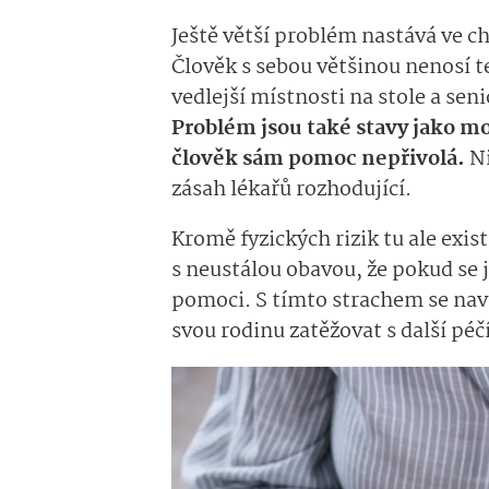
Ještě větší problém nastává ve chv
Člověk s sebou většinou nenosí t
vedlejší místnosti na stole a sen
Problém jsou také stavy jako mo
člověk sám pomoc nepřivolá.
Ni
zásah lékařů rozhodující.
Kromě fyzických rizik tu ale exis
s neustálou obavou, že pokud se
pomoci. S tímto strachem se naví
svou rodinu zatěžovat s další péčí