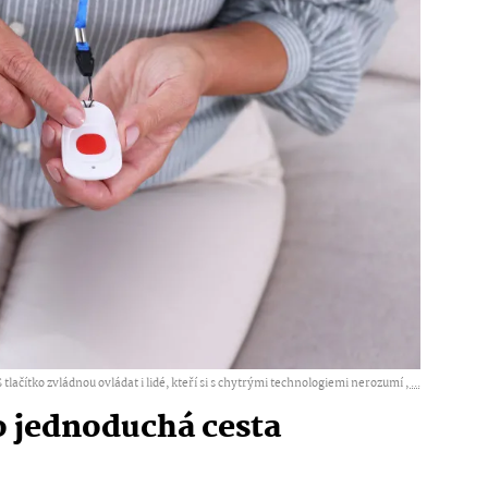
 tlačítko zvládnou ovládat i lidé, kteří si s chytrými technologiemi nerozumí ,
...
o jednoduchá cesta