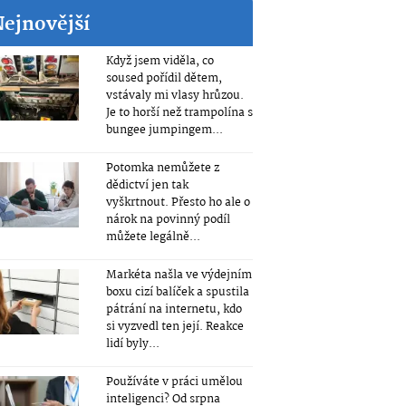
Nejnovější
Když jsem viděla, co
soused pořídil dětem,
vstávaly mi vlasy hrůzou.
Je to horší než trampolína s
bungee jumpingem...
Potomka nemůžete z
dědictví jen tak
vyškrtnout. Přesto ho ale o
nárok na povinný podíl
můžete legálně...
Markéta našla ve výdejním
boxu cizí balíček a spustila
pátrání na internetu, kdo
si vyzvedl ten její. Reakce
lidí byly...
Používáte v práci umělou
inteligenci? Od srpna