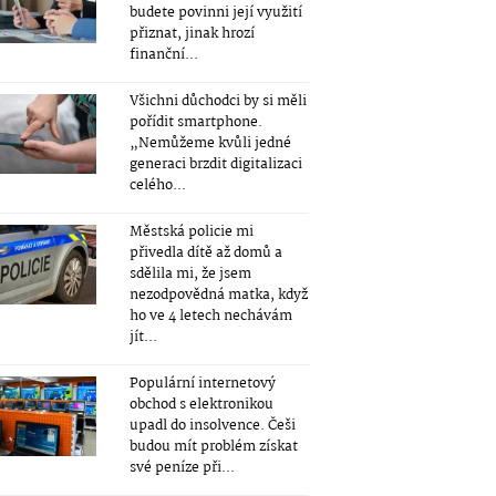
budete povinni její využití
přiznat, jinak hrozí
finanční...
Všichni důchodci by si měli
pořídit smartphone.
„Nemůžeme kvůli jedné
generaci brzdit digitalizaci
celého...
Městská policie mi
přivedla dítě až domů a
sdělila mi, že jsem
nezodpovědná matka, když
ho ve 4 letech nechávám
jít...
Populární internetový
obchod s elektronikou
upadl do insolvence. Češi
budou mít problém získat
své peníze při...