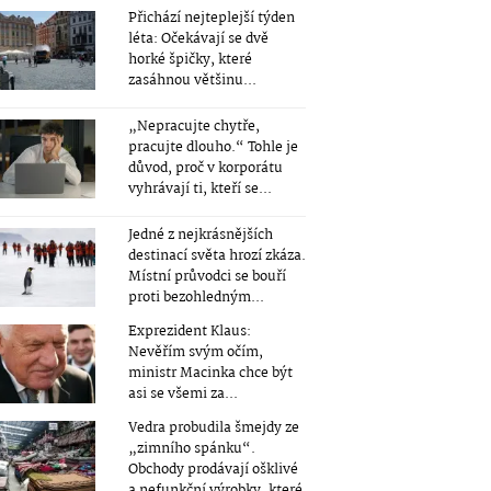
Přichází nejteplejší týden
léta: Očekávají se dvě
horké špičky, které
zasáhnou většinu...
„Nepracujte chytře,
pracujte dlouho.“ Tohle je
důvod, proč v korporátu
vyhrávají ti, kteří se...
Jedné z nejkrásnějších
destinací světa hrozí zkáza.
Místní průvodci se bouří
proti bezohledným...
Exprezident Klaus:
Nevěřím svým očím,
ministr Macinka chce být
asi se všemi za...
Vedra probudila šmejdy ze
„zimního spánku“.
Obchody prodávají ošklivé
a nefunkční výrobky, které