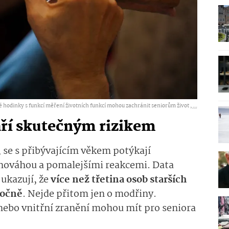
 hodinky s funkcí měření životních funkcí mohou zachránit seniorům život ,
...
áří skutečným rizikem
it, se s přibývajícím věkem potýkají
ovnováhou a pomalejšími reakcemi. Data
ukazují, že
více než třetina osob starších
ročně
. Nejde přitom jen o modřiny.
ebo vnitřní zranění mohou mít pro seniora