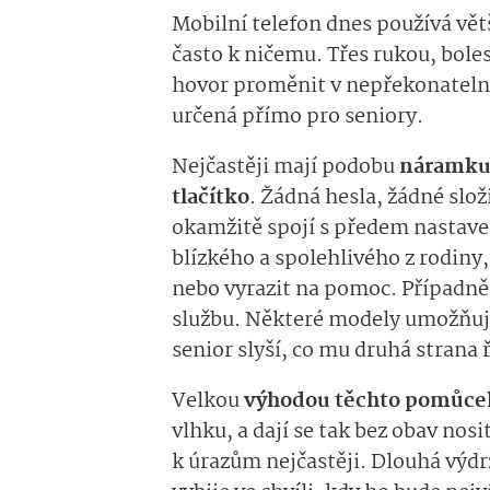
Mobilní telefon dnes používá větši
často k ničemu. Třes rukou, bole
hovor proměnit v nepřekonatelný
určená přímo pro seniory.
Nejčastěji mají podobu
náramku 
tlačítko
. Žádná hesla, žádné slož
okamžitě spojí s předem nastav
blízkého a spolehlivého z rodiny
nebo vyrazit na pomoc. Případně
službu. Některé modely umožňu
senior slyší, co mu druhá strana
Velkou
výhodou těchto pomůcek 
vlhku, a dají se tak bez obav nos
k úrazům nejčastěji. Dlouhá výdrž