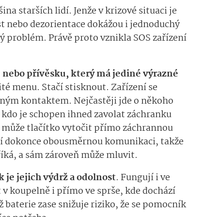
na starších lidí. Jenže v krizové situaci je
st nebo dezorientace dokážou i jednoduchý
 problém. Právě proto vznikla SOS zařízení
nebo přívěsku, který má jediné výrazné
ité menu. Stačí stisknout. Zařízení se
eným kontaktem. Nejčastěji jde o někoho
, kdo je schopen ihned zavolat záchranku
 může tlačítko vytočit přímo záchrannou
jí dokonce obousměrnou komunikaci, takže
 říká, a sám zároveň může mluvit.
je jejich výdrž a odolnost
. Fungují i ve
it v koupelně i přímo ve sprše, kde dochází
 baterie zase snižuje riziko, že se pomocník