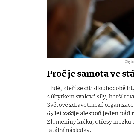
Chytré
Proč je samota ve st
I lidé, kteří se cítí dlouhodobě f
s úbytkem svalové síly, horší r
Světové zdravotnické organizace 
65 let zažije alespoň jeden pád 
Zlomeniny krčku, otřesy mozku n
fatální následky.