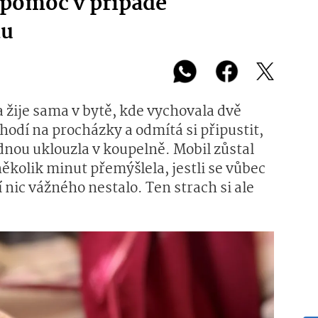
 pomoc v případě
du
t a žije sama v bytě, kde vychovala dvě
 chodí na procházky a odmítá si připustit,
ednou uklouzla v koupelně. Mobil zůstal
několik minut přemýšlela, jestli se vůbec
 nic vážného nestalo. Ten strach si ale