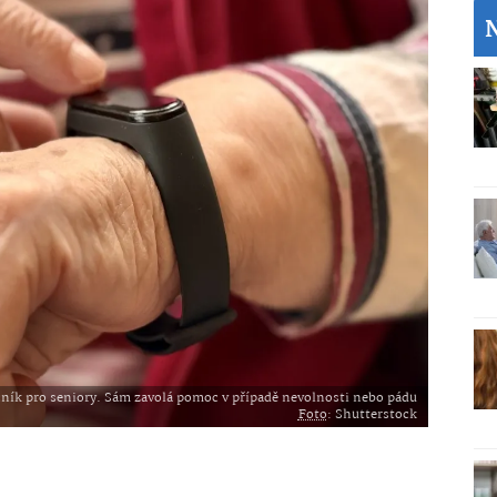
ník pro seniory. Sám zavolá pomoc v případě nevolnosti nebo pádu
Foto
: Shutterstock