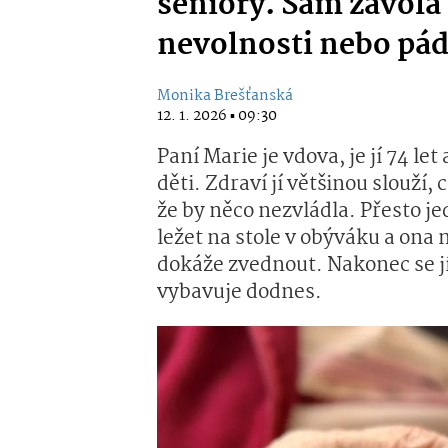
seniory. Sám zavolá
nevolnosti nebo pá
Monika Brešťanská
12. 1. 2026 ▪ 09:30
Paní Marie je vdova, je jí 74 le
děti. Zdraví jí většinou slouží,
že by něco nezvládla. Přesto j
ležet na stole v obýváku a ona 
dokáže zvednout. Nakonec se jí
vybavuje dodnes.