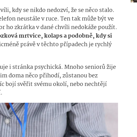
íli, kdy se nikdo nedozví, že se něco stalo.
elefon neustále v ruce. Ten tak může být ve
ior ho zkrátka v dané chvíli nedokáže použít.
zková mrtvice, kolaps a podobně, kdy si
cméně právě v těchto případech je rychlý
tuje i stránka psychická. Mnoho seniorů žije
 jim doma něco přihodí, zůstanou bez
c bojí svěřit svému okolí, nebo nechtějí
.