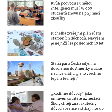
Kvůli podvodu s umělou
inteligencí musí 58 000
studentů znovu na přijímací
zkoušky
Juchelka zveřejnil plán růstu
starobních důchodů: Navýšení
je nejnižší za posledních 10 let
Starší pár z Česka odjel na
dovolenou do Ameriky a už se
nechce vrátit: „Je to všechno
lepší a levnější“
„Rodinné důvody“ jako
omluvenka dítěte už nestačí.
Školy chtějí znát skutečný
důvod absence a strkají nos do