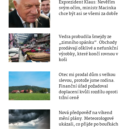
Exprezident Klaus: Nevěřím
svým očím, ministr Macinka
chce být asi se všemi za dobře
Vedra probudila šmejdy ze
„zimního spánku“. Obchody
prodávají ošklivé a nefunkční
výrobky, které končí rovnou v
koši
Otec mi prodal dům s velkou
slevou, protože jsme rodina.
Finanční úřad požadoval
doplacení kvůli rozdílu oproti
tržní ceně
Nová předpověď na víkend
mění plány. Meteorologové
ukázali, co přijde po bouřkách