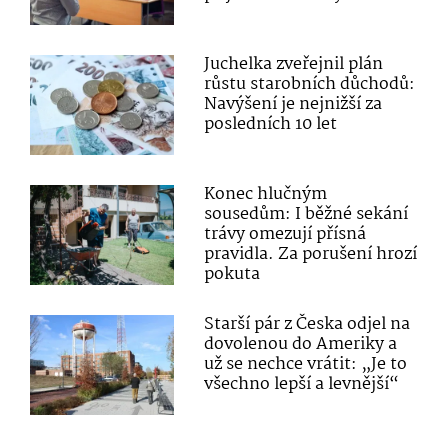
Juchelka zveřejnil plán
růstu starobních důchodů:
Navýšení je nejnižší za
posledních 10 let
Konec hlučným
sousedům: I běžné sekání
trávy omezují přísná
pravidla. Za porušení hrozí
pokuta
Starší pár z Česka odjel na
dovolenou do Ameriky a
už se nechce vrátit: „Je to
všechno lepší a levnější“