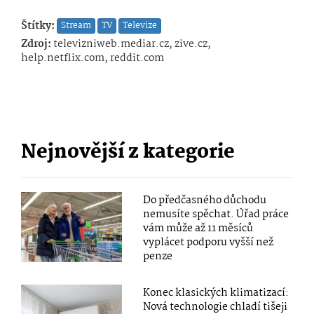
Štítky:
Stream
TV
Televize
Zdroj:
televizniweb.mediar.cz, zive.cz,
help.netflix.com, reddit.com
Nejnovější z kategorie
Do předčasného důchodu
nemusíte spěchat. Úřad práce
vám může až 11 měsíců
vyplácet podporu vyšší než
penze
Konec klasických klimatizací:
Nová technologie chladí tišeji