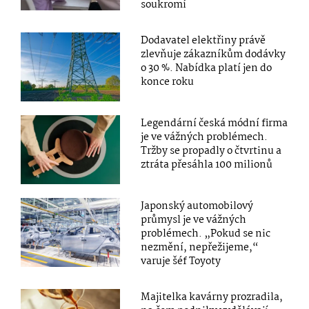
soukromí
Dodavatel elektřiny právě
zlevňuje zákazníkům dodávky
o 30 %. Nabídka platí jen do
konce roku
Legendární česká módní firma
je ve vážných problémech.
Tržby se propadly o čtvrtinu a
ztráta přesáhla 100 milionů
Japonský automobilový
průmysl je ve vážných
problémech. „Pokud se nic
nezmění, nepřežijeme,“
varuje šéf Toyoty
Majitelka kavárny prozradila,