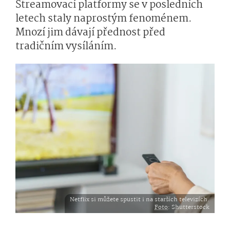
Streamovací platformy se v posledních
letech staly naprostým fenoménem.
Mnozí jim dávají přednost před
tradičním vysíláním.
Netflix si můžete spustit i na starších televizích.
Foto
: Shutterstock