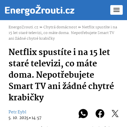
Toggl
navig
EnergoZrouti.cz
»
Chytrá domácnost
»
Netflix spustíte i na
15 let staré televizi, co máte doma. Nepotřebujete Smart TV
ani žádné chytré krabičky
Netflix spustíte i na 15 let
staré televizi, co máte
doma. Nepotřebujete
Smart TV ani žádné chytré
krabičky
Petr Eybl
5. 10. 2025 ▪ 14:57