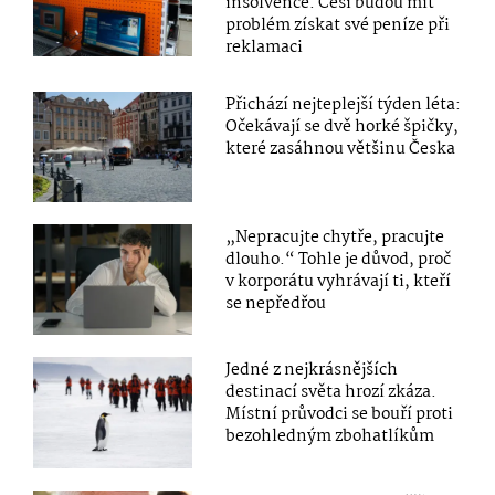
insolvence. Češi budou mít
problém získat své peníze při
reklamaci
Přichází nejteplejší týden léta:
Očekávají se dvě horké špičky,
které zasáhnou většinu Česka
„Nepracujte chytře, pracujte
dlouho.“ Tohle je důvod, proč
v korporátu vyhrávají ti, kteří
se nepředřou
Jedné z nejkrásnějších
destinací světa hrozí zkáza.
Místní průvodci se bouří proti
bezohledným zbohatlíkům