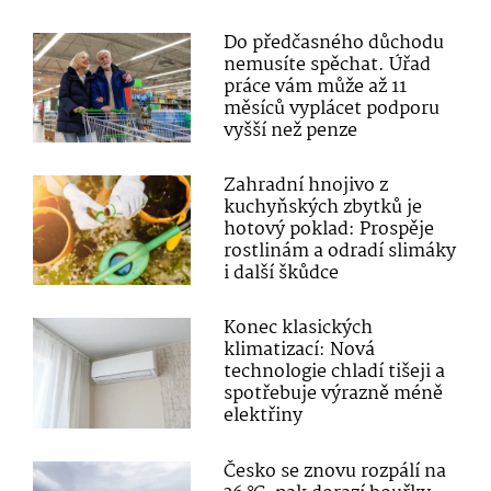
Do předčasného důchodu
nemusíte spěchat. Úřad
práce vám může až 11
měsíců vyplácet podporu
vyšší než penze
Zahradní hnojivo z
kuchyňských zbytků je
hotový poklad: Prospěje
rostlinám a odradí slimáky
i další škůdce
Konec klasických
klimatizací: Nová
technologie chladí tišeji a
spotřebuje výrazně méně
elektřiny
Česko se znovu rozpálí na