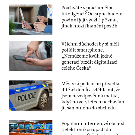
Používáte v práci umělou
inteligenci? Od srpna budete
povinni její využití přiznat,
jinak hrozí finanční postih
Všichni důchodci by si měli
pořídit smartphone.
„Nemůžeme kvůli jedné
generaci brzdit digitalizaci
celého Česka“
Městská policie mi přivedla
dítě až domů a sdělila mi, že
jsem nezodpovědná matka,
když ho ve 4 letech nechávám
jít samotného do obchodu
Populární internetový obchod
s elektronikou upadl do