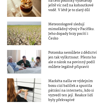
na čem podniky vydělávají
ještě víc než na kohoutkové
vodě. V létě je to zlatý důl
Meteorologové sledují
mimořádný vývoj v Pacifiku.
Jeho dopady brzy pocítí i
Česko
Potomka nemůžete z dědictví
jen tak vyškrtnout. Přesto ho
ale o nárok na povinný podíl
můžete legálně připravit
Markéta našla ve výdejním
boxu cizí balíček a spustila
pátrání na internetu, kdo si
vyzvedl ten její. Reakce lidí
byly překvapivé