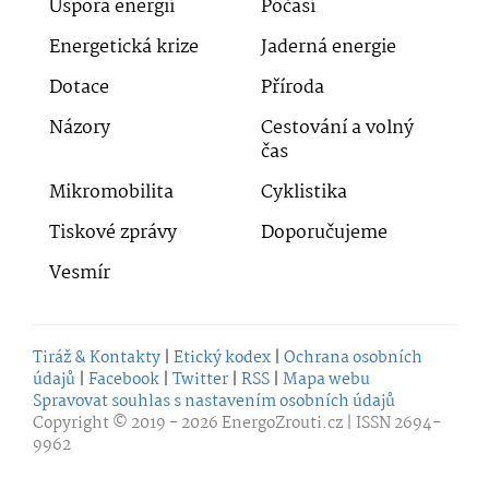
Úspora energií
Počasí
Energetická krize
Jaderná energie
Dotace
Příroda
Názory
Cestování a volný
čas
Mikromobilita
Cyklistika
Tiskové zprávy
Doporučujeme
Vesmír
Tiráž & Kontakty
|
Etický kodex
|
Ochrana osobních
údajů
|
Facebook
|
Twitter
|
RSS
|
Mapa webu
Spravovat souhlas s nastavením osobních údajů
Copyright © 2019 - 2026
EnergoZrouti.cz
| ISSN 2694-
9962