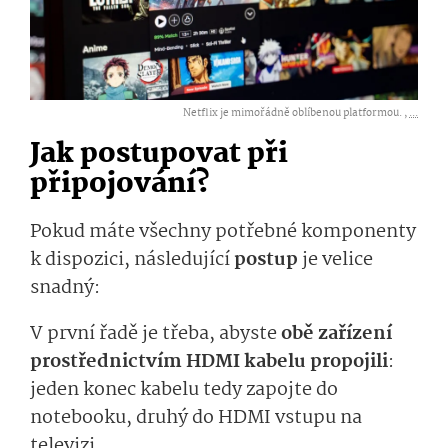
Netflix je mimořádně oblíbenou platformou. ,
...
Jak postupovat při
připojování?
Pokud máte všechny potřebné komponenty
k dispozici, následující
postup
je velice
snadný:
V první řadě je třeba, abyste
obě zařízení
prostřednictvím HDMI kabelu propojili
:
jeden konec kabelu tedy zapojte do
notebooku, druhý do HDMI vstupu na
televizi.