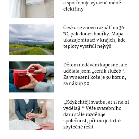
a spotřebuje výrazně méně
elektřiny
Česko se znovu rozpálí na 36
°C, pak dorazí bouřky. Mapa
ukazuje situaci v krajích, kde
teploty vystřelí nejvýš
Dětem nedávám kapesné, ale
udělala jsem „ceník služeb“.
Za vynesení koše je 30 korun,
za nákup 90
„Když chtějí svatbu, ať si na ni
vydělají.“ Výše svatebního
daru stále rozděluje
společnost, přitom je to tak
zbytečné řešit