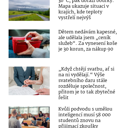
36 °C, pak dorazí bouřky.
Mapa ukazuje situaci v
krajích, kde teploty
vystřelí nejvýš
Dětem nedávám kapesné,
ale udělala jsem „ceník
služeb“. Za vynesení koše
je 30 korun, za nákup 90
„Když chtějí svatbu, ať si
na ni vydělají.“ Výše
svatebního daru stále
rozděluje společnost,
přitom je to tak zbytečné
řešit
Kvůli podvodu s umělou
inteligencí musí 58 000
studentů znovu na
přijímací zkoušky