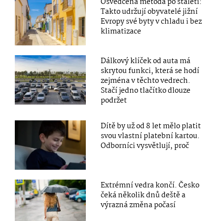
Osvědčená metoda po staletí:
Takto udržují obyvatelé jižní
Evropy své byty v chladu i bez
klimatizace
Dálkový klíček od auta má
skrytou funkci, která se hodí
zejména v těchto vedrech.
Stačí jedno tlačítko dlouze
podržet
Dítě by už od 8 let mělo platit
svou vlastní platební kartou.
Odborníci vysvětlují, proč
Extrémní vedra končí. Česko
čeká několik dnů deště a
výrazná změna počasí