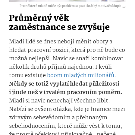
Pro některé mladé může být problém sepsat i krátký motivační dopis ,
...
Průměrný věk
zaměstnance se zvyšuje
Mladí lidé se dnes nebojí měnit obory a
hledat pracovní pozici, která pro ně bude co
možná nejlepší. Navíc se snaží kombinovat
několik druhů příjmů najednou. I kvůli
tomu existuje
boom mladých milionářů
.
Někdy se totiž vyplatí hledat příležitosti
i jinde než v trvalém pracovním poměru.
Mladí si navíc nenechají všechno líbit.
Nabízí se ovšem otázka, kde je hranice mezi
zdravým sebevědomím a přehnaným
sebehodnocením, které může vést k tomu,
že prostě očekávají příslovečné „pečené