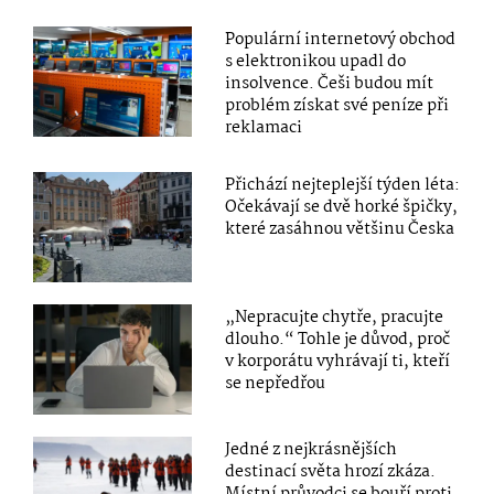
Populární internetový obchod
s elektronikou upadl do
insolvence. Češi budou mít
problém získat své peníze při
reklamaci
Přichází nejteplejší týden léta:
Očekávají se dvě horké špičky,
které zasáhnou většinu Česka
„Nepracujte chytře, pracujte
dlouho.“ Tohle je důvod, proč
v korporátu vyhrávají ti, kteří
se nepředřou
Jedné z nejkrásnějších
destinací světa hrozí zkáza.
Místní průvodci se bouří proti