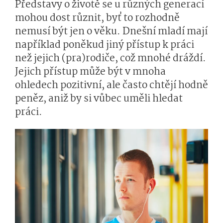
Představy o životě se u různých generací
mohou dost různit, byť to rozhodně
nemusí být jen o věku. Dnešní mladí mají
například poněkud jiný přístup k práci
než jejich (pra)rodiče, což mnohé dráždí.
Jejich přístup může být v mnoha
ohledech pozitivní, ale často chtějí hodně
peněz, aniž by si vůbec uměli hledat
práci.