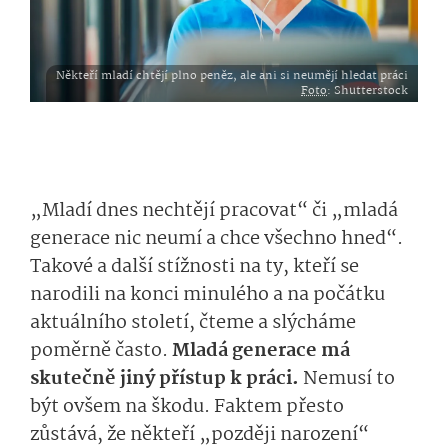
Někteří mladí chtějí plno peněz, ale ani si neumějí hledat práci
Foto
: Shutterstock
„Mladí dnes nechtějí pracovat“ či „mladá
generace nic neumí a chce všechno hned“.
Takové a další stížnosti na ty, kteří se
narodili na konci minulého a na počátku
aktuálního století, čteme a slýcháme
poměrně často.
Mladá generace má
skutečně jiný přístup k práci.
Nemusí to
být ovšem na škodu. Faktem přesto
zůstává, že někteří „později narození“