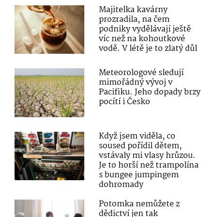
Majitelka kavárny
prozradila, na čem
podniky vydělávají ještě
víc než na kohoutkové
vodě. V létě je to zlatý důl
Meteorologové sledují
mimořádný vývoj v
Pacifiku. Jeho dopady brzy
pocítí i Česko
Když jsem viděla, co
soused pořídil dětem,
vstávaly mi vlasy hrůzou.
Je to horší než trampolína
s bungee jumpingem
dohromady
Potomka nemůžete z
dědictví jen tak