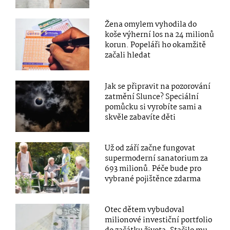
Žena omylem vyhodila do
koše výherní los na 24 milionů
korun. Popeláři ho okamžitě
začali hledat
Jak se připravit na pozorování
zatmění Slunce? Speciální
pomůcku si vyrobíte sami a
skvěle zabavíte děti
Už od září začne fungovat
supermoderní sanatorium za
693 milionů. Péče bude pro
vybrané pojištěnce zdarma
Otec dětem vybudoval
milionové investiční portfolio