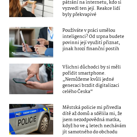
pátrání na internetu, kdo si
vyzvedl ten její. Reakce lidí
byly překvapivé
Používáte v práci umělou
inteligenci? Od srpna budete
povinni její využití přiznat,
jinak hrozí finanční postih
Všichni důchodci by si měli
pořídit smartphone.
„Nemůžeme kvůli jedné
generaci brzdit digitalizaci
celého Česka“
Městská policie mi přivedla
dítě až domů a sdělila mi, že
jsem nezodpovědná matka,
když ho ve 4 letech nechávám
jít samotného do obchodu