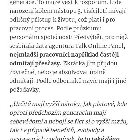
generace. To může vést k rozporům. Lidé
narození kolem nástupu 3. tisíciletí mívají
odlišný přístup k životu, což platí i pro
pracovní proces. Podle průzkumu
personální společnosti Předvýběr, pro nějž
sesbírala data agentura Talk Online Panel,
nejmladší pracovníci například častěji
odmítají přesčasy.
Zkrátka jim přijdou
zbytečné, nebo je absolvovat úplně
odmítají. Podle odborníků navíc mají i jiné
požadavky.
„Určitě mají vyšší nároky. Jak platové, kde
oproti předchozím generacím mají
sebevědomí a nebojí se říct si o vyšší mzdu,
tak i v případě benefitů, svobody a
nastavených podmínek.
Je to také dáno