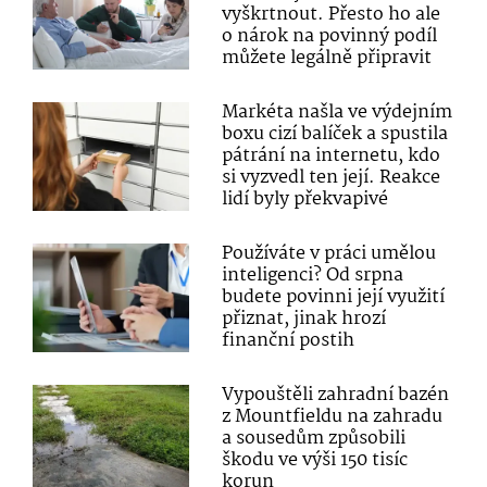
vyškrtnout. Přesto ho ale
o nárok na povinný podíl
můžete legálně připravit
Markéta našla ve výdejním
boxu cizí balíček a spustila
pátrání na internetu, kdo
si vyzvedl ten její. Reakce
lidí byly překvapivé
Používáte v práci umělou
inteligenci? Od srpna
budete povinni její využití
přiznat, jinak hrozí
finanční postih
Vypouštěli zahradní bazén
z Mountfieldu na zahradu
a sousedům způsobili
škodu ve výši 150 tisíc
korun