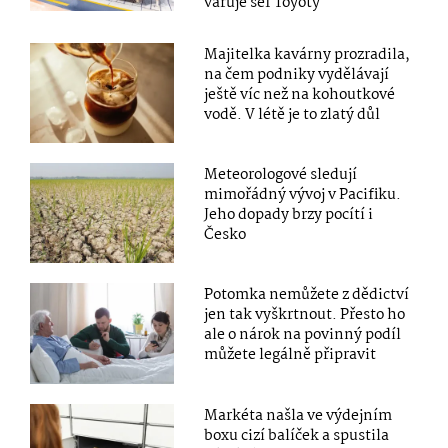
varuje šéf Toyoty
Majitelka kavárny prozradila,
na čem podniky vydělávají
ještě víc než na kohoutkové
vodě. V létě je to zlatý důl
Meteorologové sledují
mimořádný vývoj v Pacifiku.
Jeho dopady brzy pocítí i
Česko
Potomka nemůžete z dědictví
jen tak vyškrtnout. Přesto ho
ale o nárok na povinný podíl
můžete legálně připravit
Markéta našla ve výdejním
boxu cizí balíček a spustila