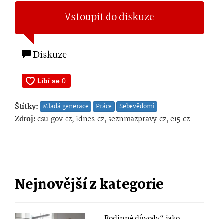
Vstoupit do diskuze
Diskuze
Štítky:
Mladá generace
Práce
Sebevědomí
Zdroj:
csu.gov.cz, idnes.cz, seznmazpravy.cz, e15.cz
Nejnovější z kategorie
„Rodinné důvody“ jako