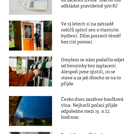
do začátku života. Stačilo mu
odkládat pravidelně 500 Kč
Ve 13 letech si na zahradě
rodičů splnil sen o vlastním
bydlení. Dům postavil téměř
bez cizí pomoci
Omylem se nám podařilo odjet
od benzinky bez zaplacení.
Alespoň jsme zjistili, co se
stane a za jak dlouho se na to
přijde
Česko dnes zasáhne bouřková
vlna. Nejhorší počasí přijde
odpoledne mezi 15. a 22.
hodinou