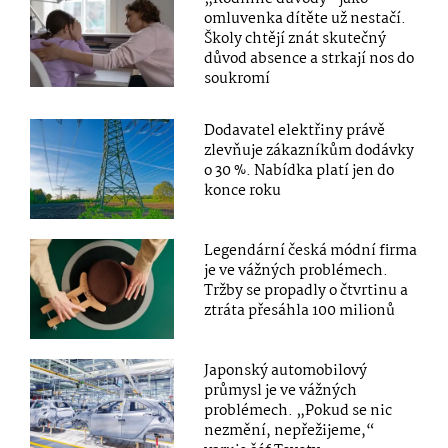
omluvenka dítěte už nestačí.
Školy chtějí znát skutečný
důvod absence a strkají nos do
soukromí
Dodavatel elektřiny právě
zlevňuje zákazníkům dodávky
o 30 %. Nabídka platí jen do
konce roku
Legendární česká módní firma
je ve vážných problémech.
Tržby se propadly o čtvrtinu a
ztráta přesáhla 100 milionů
Japonský automobilový
průmysl je ve vážných
problémech. „Pokud se nic
nezmění, nepřežijeme,“