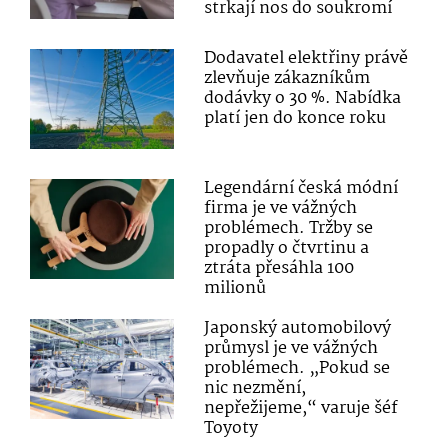
strkají nos do soukromí
Dodavatel elektřiny právě
zlevňuje zákazníkům
dodávky o 30 %. Nabídka
platí jen do konce roku
Legendární česká módní
firma je ve vážných
problémech. Tržby se
propadly o čtvrtinu a
ztráta přesáhla 100
milionů
Japonský automobilový
průmysl je ve vážných
problémech. „Pokud se
nic nezmění,
nepřežijeme,“ varuje šéf
Toyoty