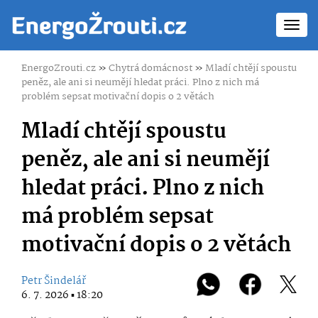
Toggl
navig
EnergoZrouti.cz
»
Chytrá domácnost
»
Mladí chtějí spoustu
peněz, ale ani si neumějí hledat práci. Plno z nich má
problém sepsat motivační dopis o 2 větách
Mladí chtějí spoustu
peněz, ale ani si neumějí
hledat práci. Plno z nich
má problém sepsat
motivační dopis o 2 větách
Petr Šindelář
6. 7. 2026 ▪ 18:20