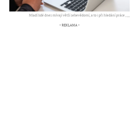
Mladí lidé dnes mívají větší sebevědomí, a to i při hledání práce ,
...