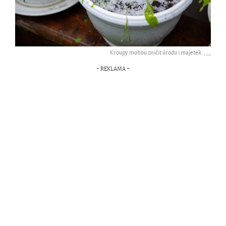
Kroupy mohou zničit úrodu i majetek. ,
...