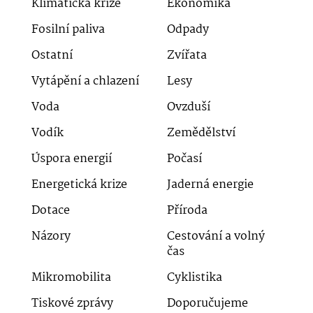
Klimatická krize
Ekonomika
Fosilní paliva
Odpady
Ostatní
Zvířata
Vytápění a chlazení
Lesy
Voda
Ovzduší
Vodík
Zemědělství
Úspora energií
Počasí
Energetická krize
Jaderná energie
Dotace
Příroda
Názory
Cestování a volný
čas
Mikromobilita
Cyklistika
Tiskové zprávy
Doporučujeme