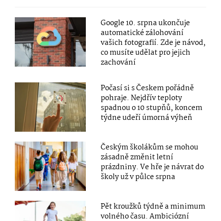
Google 10. srpna ukončuje
automatické zálohování
vašich fotografií. Zde je návod,
co musíte udělat pro jejich
zachování
Počasí si s Českem pořádně
pohraje. Nejdřív teploty
spadnou o 10 stupňů, koncem
týdne udeří úmorná výheň
Českým školákům se mohou
zásadně změnit letní
prázdniny. Ve hře je návrat do
školy už v půlce srpna
Pět kroužků týdně a minimum
volného času. Ambiciózní