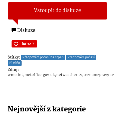
Vstoupit do diskuze
Diskuze
Štítky:
Předpověď počasí na srpen
Předpověď počasí
El niňo
Zdroj:
wmo.int,metoffice.gov.uk,netweather.tv,seznamzpravy.cz
Nejnovější z kategorie