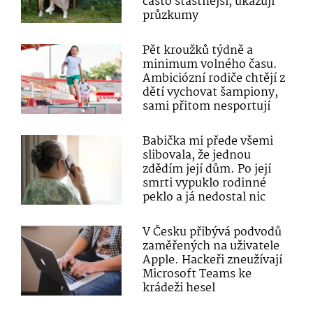
často šťastnější, ukazují
průzkumy
Pět kroužků týdně a
minimum volného času.
Ambiciózní rodiče chtějí z
dětí vychovat šampiony,
sami přitom nesportují
Babička mi přede všemi
slibovala, že jednou
zdědím její dům. Po její
smrti vypuklo rodinné
peklo a já nedostal nic
V Česku přibývá podvodů
zaměřených na uživatele
Apple. Hackeři zneužívají
Microsoft Teams ke
krádeži hesel