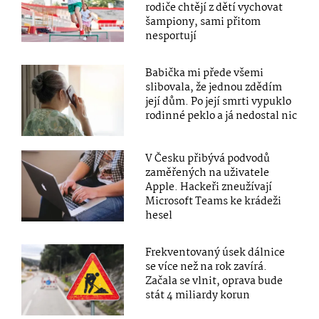
rodiče chtějí z dětí vychovat
šampiony, sami přitom
nesportují
Babička mi přede všemi
slibovala, že jednou zdědím
její dům. Po její smrti vypuklo
rodinné peklo a já nedostal nic
V Česku přibývá podvodů
zaměřených na uživatele
Apple. Hackeři zneužívají
Microsoft Teams ke krádeži
hesel
Frekventovaný úsek dálnice
se více než na rok zavírá.
Začala se vlnit, oprava bude
stát 4 miliardy korun