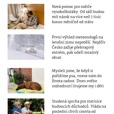
Nová pomoc pro rodiče
vysokoškoláky. Od září budou
mít nárok na více než 7 tisíc
korun měsíčně od státu
První výhled meteorologů na
letošní zimu nepotěší. Nejdřív
Česko zažije překvapivý
extrém, pak udeří mrazivý
obrat
Mysleli jsme, že když si
pořídíme psa, vnese nám do
života radost. Dnes svého
rozhodnutí litujeme my i děti
Studená sprcha pro statisíce
budoucích důchodců. Vláda na
poslední chvíli couvla od