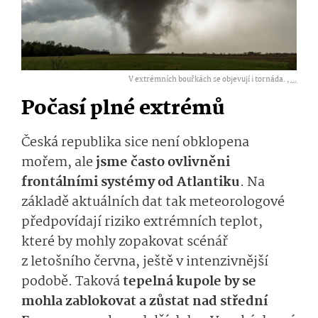
V extrémních bouřkách se objevují i tornáda. ,
...
Počasí plné extrémů
Česká republika sice není obklopena
mořem, ale
jsme často ovlivněni
frontálními systémy od Atlantiku
. Na
základě aktuálních dat tak meteorologové
předpovídají riziko extrémních teplot,
které by mohly zopakovat scénář
z letošního června, ještě v intenzivnější
podobě. Taková
tepelná kupole by se
mohla zablokovat a zůstat nad střední