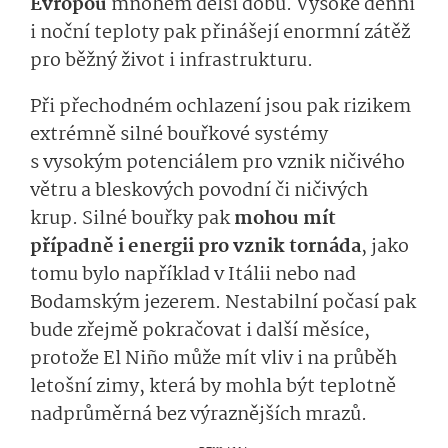
Evropou
mnohem delší dobu. Vysoké denní
i noční teploty pak přinášejí enormní zátěž
pro běžný život i infrastrukturu.
Při přechodném ochlazení jsou pak rizikem
extrémně silné bouřkové systémy
s vysokým potenciálem pro vznik ničivého
větru a bleskových povodní či ničivých
krup. Silné bouřky pak
mohou mít
případně i energii pro vznik tornáda
, jako
tomu bylo například v Itálii nebo nad
Bodamským jezerem. Nestabilní počasí pak
bude zřejmě pokračovat i další měsíce,
protože El Niño může mít vliv i na průběh
letošní zimy, která by mohla být teplotně
nadprůměrná bez výraznějších mrazů.