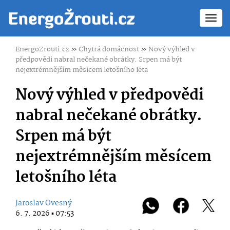
Toggl
navig
EnergoZrouti.cz
»
Chytrá domácnost
»
Nový výhled v
předpovědi nabral nečekané obrátky. Srpen má být
nejextrémnějším měsícem letošního léta
Nový výhled v předpovědi
nabral nečekané obrátky.
Srpen má být
nejextrémnějším měsícem
letošního léta
Jaroslav Ovesný
6. 7. 2026 ▪ 07:53