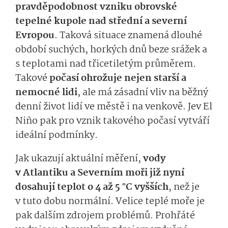
pravděpodobnost vzniku obrovské
tepelné kupole nad střední a severní
Evropou
. Taková situace znamená dlouhé
období suchých, horkých dnů beze srážek a
s teplotami nad třicetiletým průměrem.
Takové
počasí ohrožuje nejen starší a
nemocné lidi
, ale má zásadní vliv na běžný
denní život lidí ve městě i na venkově. Jev El
Niño pak pro vznik takového počasí vytváří
ideální podmínky.
Jak ukazují aktuální měření,
vody
v Atlantiku a Severním moři již nyní
dosahují teplot o 4 až 5 °C vyšších
, než je
v tuto dobu normální. Velice teplé moře je
pak dalším zdrojem problémů. Prohřáté