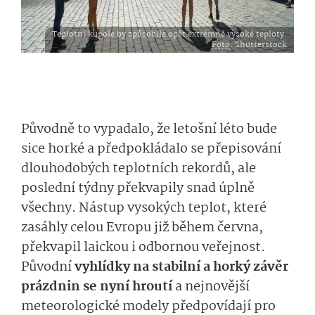
Teplotní kupole by způsobila opět extrémně vysoké teploty.
Foto
: Shutterstock
Původně to vypadalo, že letošní léto bude
sice horké a předpokládalo se přepisování
dlouhodobých teplotních rekordů, ale
poslední týdny překvapily snad úplně
všechny. Nástup vysokých teplot, které
zasáhly celou Evropu již během června,
překvapil laickou i odbornou veřejnost.
Původní
vyhlídky na stabilní a horký závěr
prázdnin se nyní hroutí
a nejnovější
meteorologické modely předpovídají pro