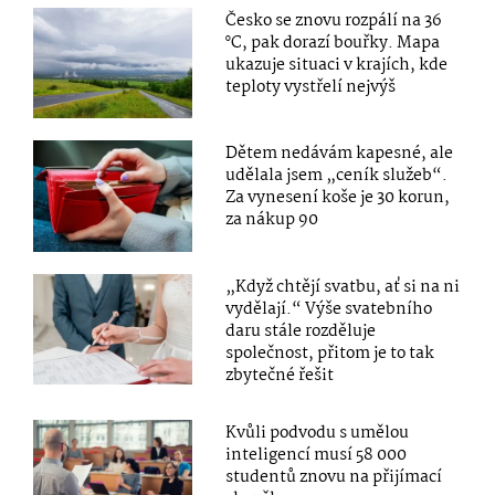
Česko se znovu rozpálí na 36
°C, pak dorazí bouřky. Mapa
ukazuje situaci v krajích, kde
teploty vystřelí nejvýš
Dětem nedávám kapesné, ale
udělala jsem „ceník služeb“.
Za vynesení koše je 30 korun,
za nákup 90
„Když chtějí svatbu, ať si na ni
vydělají.“ Výše svatebního
daru stále rozděluje
společnost, přitom je to tak
zbytečné řešit
Kvůli podvodu s umělou
inteligencí musí 58 000
studentů znovu na přijímací