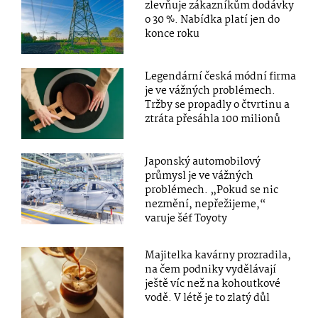
zlevňuje zákazníkům dodávky
o 30 %. Nabídka platí jen do
konce roku
Legendární česká módní firma
je ve vážných problémech.
Tržby se propadly o čtvrtinu a
ztráta přesáhla 100 milionů
Japonský automobilový
průmysl je ve vážných
problémech. „Pokud se nic
nezmění, nepřežijeme,“
varuje šéf Toyoty
Majitelka kavárny prozradila,
na čem podniky vydělávají
ještě víc než na kohoutkové
vodě. V létě je to zlatý důl