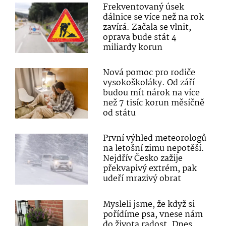
Frekventovaný úsek
dálnice se více než na rok
zavírá. Začala se vlnit,
oprava bude stát 4
miliardy korun
Nová pomoc pro rodiče
vysokoškoláky. Od září
budou mít nárok na více
než 7 tisíc korun měsíčně
od státu
První výhled meteorologů
na letošní zimu nepotěší.
Nejdřív Česko zažije
překvapivý extrém, pak
udeří mrazivý obrat
Mysleli jsme, že když si
pořídíme psa, vnese nám
do života radost. Dnes