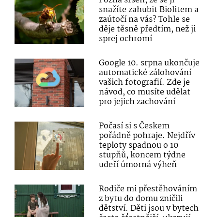
Pozná sršeň, že se ji
snažíte zahubit Biolitem a
zaútočí na vás? Tohle se
děje těsně předtím, než ji
sprej ochromí
Google 10. srpna ukončuje
automatické zálohování
vašich fotografií. Zde je
návod, co musíte udělat
pro jejich zachování
Počasí si s Českem
pořádně pohraje. Nejdřív
teploty spadnou o 10
stupňů, koncem týdne
udeří úmorná výheň
Rodiče mi přestěhováním
z bytu do domu zničili
dětství. Děti jsou v bytech