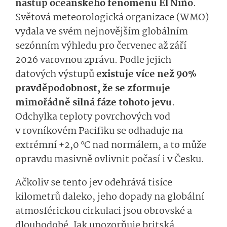
nástup oceánského fenoménu El Niño
.
Světová meteorologická organizace (WMO)
vydala ve svém nejnovějším globálním
sezónním výhledu pro červenec až září
2026 varovnou zprávu. Podle jejich
datových výstupů
existuje více než 90%
pravděpodobnost, že se zformuje
mimořádně silná fáze tohoto jevu
.
Odchylka teploty povrchových vod
v rovníkovém Pacifiku se odhaduje na
extrémní +2,0 °C nad normálem, a to může
opravdu masivně ovlivnit počasí i v Česku.
Ačkoliv se tento jev odehrává tisíce
kilometrů daleko, jeho dopady na globální
atmosférickou cirkulaci jsou obrovské a
dlouhodobé. Jak upozorňuje britská