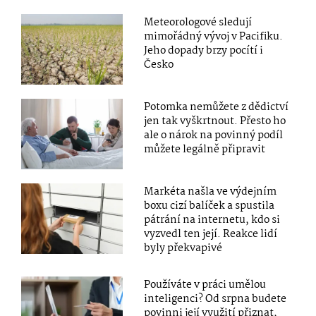
Meteorologové sledují
mimořádný vývoj v Pacifiku.
Jeho dopady brzy pocítí i
Česko
Potomka nemůžete z dědictví
jen tak vyškrtnout. Přesto ho
ale o nárok na povinný podíl
můžete legálně připravit
Markéta našla ve výdejním
boxu cizí balíček a spustila
pátrání na internetu, kdo si
vyzvedl ten její. Reakce lidí
byly překvapivé
Používáte v práci umělou
inteligenci? Od srpna budete
povinni její využití přiznat,