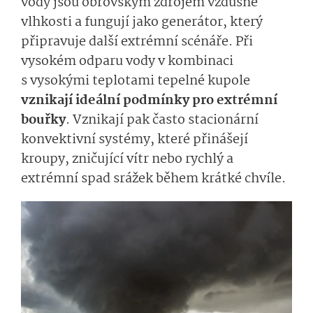
vody jsou obrovským zdrojem vzdušné
vlhkosti a fungují jako generátor, který
připravuje další extrémní scénáře. Při
vysokém odparu vody v kombinaci
s vysokými teplotami tepelné kupole
vznikají ideální podmínky pro extrémní
bouřky
. Vznikají pak často stacionární
konvektivní systémy, které přinášejí
kroupy, zničující vítr nebo rychlý a
extrémní spad srážek během krátké chvíle.