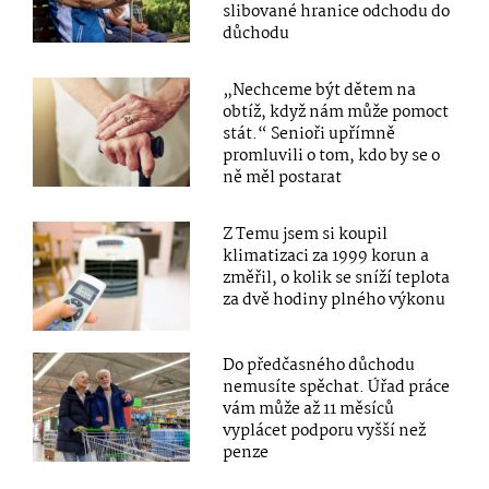
slibované hranice odchodu do
důchodu
„Nechceme být dětem na
obtíž, když nám může pomoct
stát.“ Senioři upřímně
promluvili o tom, kdo by se o
ně měl postarat
Z Temu jsem si koupil
klimatizaci za 1999 korun a
změřil, o kolik se sníží teplota
za dvě hodiny plného výkonu
Do předčasného důchodu
nemusíte spěchat. Úřad práce
vám může až 11 měsíců
vyplácet podporu vyšší než
penze