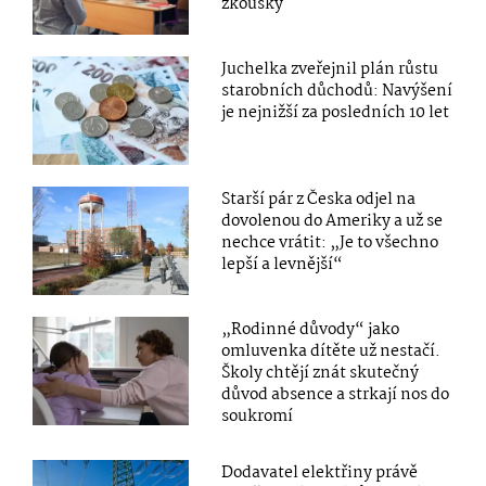
zkoušky
Juchelka zveřejnil plán růstu
starobních důchodů: Navýšení
je nejnižší za posledních 10 let
Starší pár z Česka odjel na
dovolenou do Ameriky a už se
nechce vrátit: „Je to všechno
lepší a levnější“
„Rodinné důvody“ jako
omluvenka dítěte už nestačí.
Školy chtějí znát skutečný
důvod absence a strkají nos do
soukromí
Dodavatel elektřiny právě