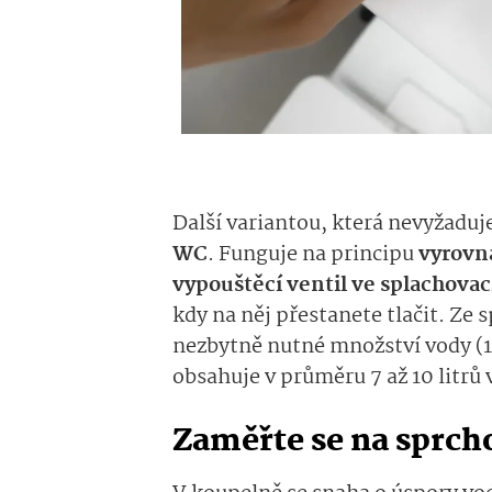
Další variantou, která nevyžaduje
WC
. Funguje na principu
vyrovná
vypouštěcí ventil ve splachovac
kdy na něj přestanete tlačit. Ze 
nezbytně nutné množství vody (1 a
obsahuje v průměru 7 až 10 litrů 
Zaměřte se na sprch