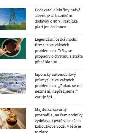
Dodavatel elektřiny právě
zlevňuje zákazníkům
dodávky o 30 %. Nabídka
platí jen do konce...
Legendární česká módní
firma je ve vážných
problémech. Tržby se
propadly o čtvrtinu a ztráta
přesáhla 100...
Japonský automobilový
průmysl je ve vážných
problémech. „Pokud se nic
nezmění, nepřežijeme,“
varuje šéf...
Majitelka kavárny
prozradila, na čem podniky
vydělávají ještě víc než na
kohoutkové vodě. V létě je
to zlatý...