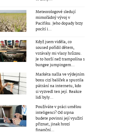
Meteorologové sledují
mimořádný vývoj v
Pacifiku. Jeho dopady brzy
pocítí i...
Když jsem viděla, co
soused pořídil dětem,
vstávaly mi vlasy hrůzou.
Je to horší než trampolína s
bungee jumpingem...
Markéta našla ve výdejním
boxu cizí balíček a spustila
pátrání na internetu, kdo
si vyzvedl ten její. Reakce
lidí byly...
Používáte v práci umělou
inteligenci? Od srpna
budete povinni její využití
přiznat, jinak hrozí
finanční...