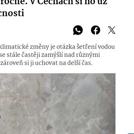
y ročně. V Čechách si ho už
cnosti
 klimatické změny je otázka šetření vodou
se stále častěji zamýšlí nad různými
zároveň si ji uchovat na delší čas.