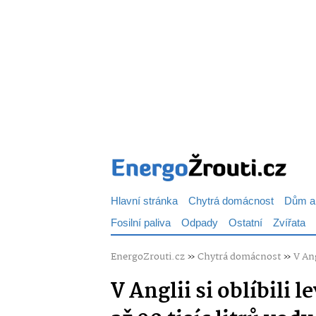
Hlavní stránka
Chytrá domácnost
Dům a
Fosilní paliva
Odpady
Ostatní
Zvířata
EnergoZrouti.cz
»
Chytrá domácnost
»
V Ang
V Anglii si oblíbili l