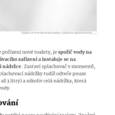
Vyplatí se investovat do toalety s duálním splachováním. ,
...
 pořízení nové toalety, je
spořič vody na
vacího zařízení a instaluje se na
í nádržce
. Zastaví splachovač v momentě,
splachovací nádržky tudíž odteče pouze
ž 3 litry) a nikoliv celá nádržka, která
vody.
ování