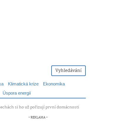
Vyhledávání
ka
Klimatická krize
Ekonomika
Úspora energií
 V Čechách si ho už pořizují první domácnosti