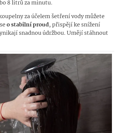
bo 8 litrů za minutu.
é koupelny za účelem šetření vody můžete
 se
o stabilní proud
, přispějí ke snížení
ynikají snadnou údržbou. Umějí stáhnout