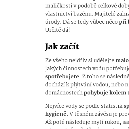
maličkosti v podobě celkové dob
vlastnictví bazénu. Majitelé zahr
úrody. Dá se tedy vůbec něco
při
Určitě dá!
Jak začít
Ze všeho nejdřív si udělejte
malo
jakých činnostech vodu potřebuj
spotřebujete
. Z toho se následně
dochází k plýtvání vodou, nebo ni
domácnostech
pohybuje kolem 1
Nejvíce vody se podle statistik
sp
hygieně
. V těsném závěsu je pro
Až poté následuje mytí rukou, sa