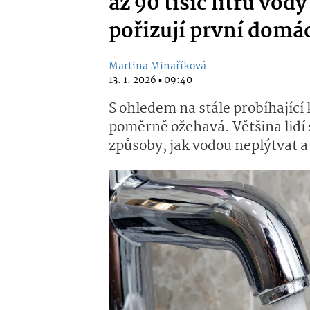
až 90 tisíc litrů vod
pořizují první domá
Martina Minaříková
13. 1. 2026 ▪ 09:40
S ohledem na stále probíhající
poměrně ožehavá. Většina lidí 
způsoby, jak vodou neplýtvat a 