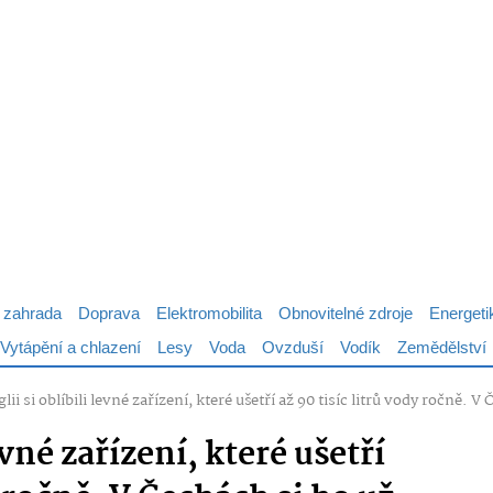
 zahrada
Doprava
Elektromobilita
Obnovitelné zdroje
Energeti
Vytápění a chlazení
Lesy
Voda
Ovzduší
Vodík
Zemědělství
lii si oblíbili levné zařízení, které ušetří až 90 tisíc litrů vody ročně.
evné zařízení, které ušetří