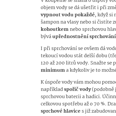
V koupelně se snaha o úspory vo
objem vody se dá ušetřit i při z
vypnout vodu pokaždé
, když si
šampon na vlasy nebo si čistíte 
kohoutkem
nebo sprchovou hlav
bývá
upřednostnění sprchování
I při sprchování se ovšem dá vod
tekoucí vodou stát delší dobu (t
120 až 200 litrů vody. Snažte se 
minimum
a kdykoliv je to možn
K úspoře vody vám mohou pomoci 
například
spořič vody
(podobně j
sprchovou baterii a hadici. Účinn
celkovou spotřebu až o 70 %. Dr
sprchové hlavice
s již zabudov