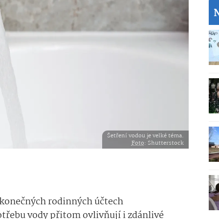
Šetření vodou je velké téma.
Foto
: Shutterstock
v konečných rodinných účtech
otřebu vody přitom ovlivňují i zdánlivé