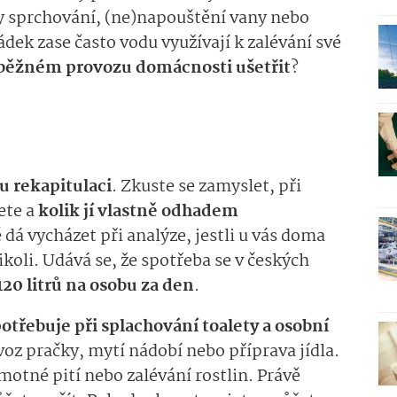
y sprchování, (ne)napouštění vany nebo
ádek zase často vodu využívají k zalévání své
 běžném provozu domácnosti ušetřit
?
u rekapitulaci
. Zkuste se zamyslet, při
ete a
kolik jí vlastně odhadem
 dá vycházet při analýze, jestli u vás doma
koli. Udává se, že spotřeba se v českých
20 litrů na osobu za den
.
otřebuje při splachování toalety a osobní
voz pračky, mytí nádobí nebo příprava jídla.
motné pití nebo zalévání rostlin. Právě