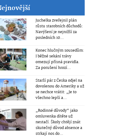
Nejnovější
Juchelka zveřejnil plán
růstu starobních důchodů:
Navýšení je nejnižší za
posledních 10...
Konec hlučným sousedům:
I běžné sekání trávy
omezují přísná pravidla.
Za porušení hrozí...
Starší pár z Česka odjel na
dovolenou do Ameriky a už
se nechce vrátit: „Je to
všechno lepší a...
„Rodinné důvody“ jako
omluvenka dítěte už
nestačí. Školy chtějí znát
skutečný důvod absence a
strkají nos do...