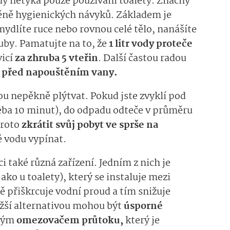
dy netýká pouze používání toalety. Značný
měně hygienických návyků. Základem je
 mydlíte ruce nebo rovnou celé tělo, nanášíte
zuby. Pamatujte na to, že
1 litr vody proteče
icí
za zhruba 5 vteřin
. Další častou radou
 před napouštěním vany.
ou nepěkně plýtvat. Pokud jste zvyklí pod
řeba 10 minut), do odpadu odteče v průměru
proto
zkrátit svůj pobyt ve sprše na
é vodu vypínat.
také různá zařízení. Jedním z nich je
ako u toalety), který se instaluje mezi
ě přiškrcuje vodní proud a tím snižuje
ažší alternativou mohou být
úsporné
aným
omezovačem průtoku,
který je