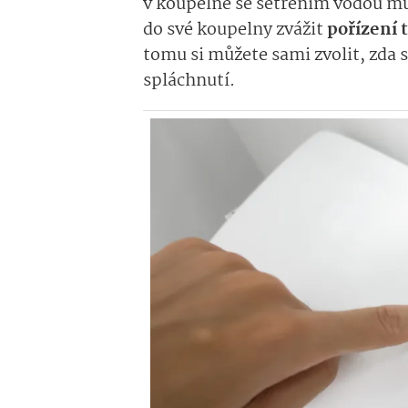
v koupelně se šetřením vodou mů
do své koupelny zvážit
pořízení 
tomu si můžete sami zvolit, zda s
spláchnutí.