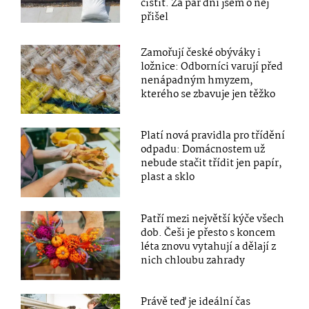
čistit. Za pár dní jsem o něj
přišel
Zamořují české obýváky i
ložnice: Odborníci varují před
nenápadným hmyzem,
kterého se zbavuje jen těžko
Platí nová pravidla pro třídění
odpadu: Domácnostem už
nebude stačit třídit jen papír,
plast a sklo
Patří mezi největší kýče všech
dob. Češi je přesto s koncem
léta znovu vytahují a dělají z
nich chloubu zahrady
Právě teď je ideální čas