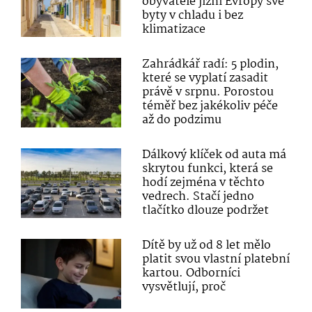
obyvatelé jižní Evropy své
byty v chladu i bez
klimatizace
Zahrádkář radí: 5 plodin,
které se vyplatí zasadit
právě v srpnu. Porostou
téměř bez jakékoliv péče
až do podzimu
Dálkový klíček od auta má
skrytou funkci, která se
hodí zejména v těchto
vedrech. Stačí jedno
tlačítko dlouze podržet
Dítě by už od 8 let mělo
platit svou vlastní platební
kartou. Odborníci
vysvětlují, proč