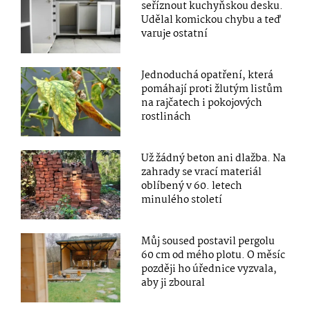
seříznout kuchyňskou desku.
Udělal komickou chybu a teď
varuje ostatní
Jednoduchá opatření, která
pomáhají proti žlutým listům
na rajčatech i pokojových
rostlinách
Už žádný beton ani dlažba. Na
zahrady se vrací materiál
oblíbený v 60. letech
minulého století
Můj soused postavil pergolu
60 cm od mého plotu. O měsíc
později ho úřednice vyzvala,
aby ji zboural