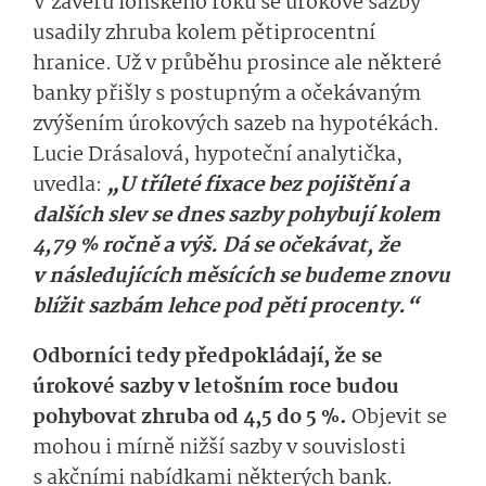
V závěru loňského roku se úrokové sazby
usadily zhruba kolem pětiprocentní
hranice. Už v průběhu prosince ale některé
banky přišly s postupným a očekávaným
zvýšením úrokových sazeb na hypotékách.
Lucie Drásalová, hypoteční analytička,
uvedla:
„U tříleté fixace bez pojištění a
dalších slev se dnes sazby pohybují kolem
4,79 % ročně a výš. Dá se očekávat, že
v následujících měsících se budeme znovu
blížit sazbám lehce pod pěti procenty.“
Odborníci tedy předpokládají, že se
úrokové sazby v letošním roce budou
pohybovat zhruba od 4,5 do 5 %.
Objevit se
mohou i mírně nižší sazby v souvislosti
s akčními nabídkami některých bank.