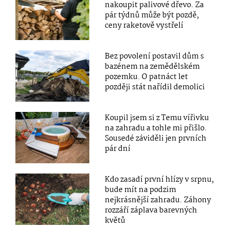
nakoupit palivové dřevo. Za
pár týdnů může být pozdě,
ceny raketově vystřelí
Bez povolení postavil dům s
bazénem na zemědělském
pozemku. O patnáct let
později stát nařídil demolici
Koupil jsem si z Temu vířivku
na zahradu a tohle mi přišlo.
Sousedé záviděli jen prvních
pár dní
Kdo zasadí první hlízy v srpnu,
bude mít na podzim
nejkrásnější zahradu. Záhony
rozzáří záplava barevných
květů