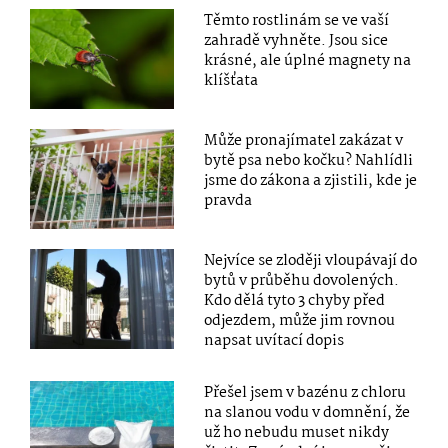
Těmto rostlinám se ve vaší
zahradě vyhněte. Jsou sice
krásné, ale úplné magnety na
klíšťata
Může pronajímatel zakázat v
bytě psa nebo kočku? Nahlídli
jsme do zákona a zjistili, kde je
pravda
Nejvíce se zloději vloupávají do
bytů v průběhu dovolených.
Kdo dělá tyto 3 chyby před
odjezdem, může jim rovnou
napsat uvítací dopis
Přešel jsem v bazénu z chloru
na slanou vodu v domnění, že
už ho nebudu muset nikdy