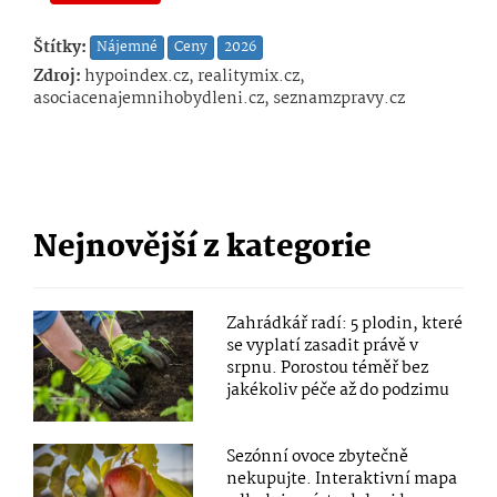
Štítky:
Nájemné
Ceny
2026
Zdroj:
hypoindex.cz, realitymix.cz,
asociacenajemnihobydleni.cz, seznamzpravy.cz
Nejnovější z kategorie
Zahrádkář radí: 5 plodin, které
se vyplatí zasadit právě v
srpnu. Porostou téměř bez
jakékoliv péče až do podzimu
Sezónní ovoce zbytečně
nekupujte. Interaktivní mapa