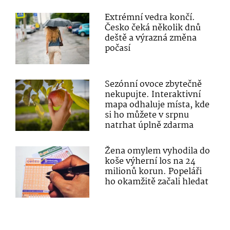
Extrémní vedra končí.
Česko čeká několik dnů
deště a výrazná změna
počasí
Sezónní ovoce zbytečně
nekupujte. Interaktivní
mapa odhaluje místa, kde
si ho můžete v srpnu
natrhat úplně zdarma
Žena omylem vyhodila do
koše výherní los na 24
milionů korun. Popeláři
ho okamžitě začali hledat