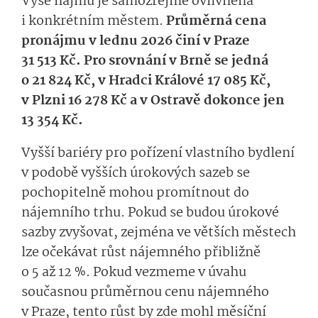
Výše nájmů je samozřejmě ovlivněna
i konkrétním městem.
Průměrná cena
pronájmu v lednu 2026 činí v Praze
31 513 Kč. Pro srovnání v Brně se jedná
o 21 824 Kč, v Hradci Králové 17 085 Kč,
v Plzni 16 278 Kč a v Ostravě dokonce jen
13 354 Kč.
Vyšší bariéry pro pořízení vlastního bydlení
v podobě vyšších úrokových sazeb se
pochopitelně mohou promítnout do
nájemního trhu. Pokud se budou úrokové
sazby zvyšovat, zejména ve větších městech
lze očekávat růst nájemného přibližně
o 5 až 12 %. Pokud vezmeme v úvahu
současnou průměrnou cenu nájemného
v Praze, tento růst by zde mohl měsíční