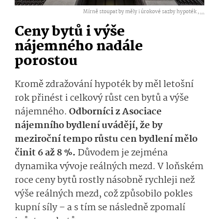
Mírně stoupat by měly i úrokové sazby hypoték ,
...
Ceny bytů i výše
nájemného nadále
porostou
Kromě zdražování hypoték by měl letošní
rok přinést i celkový růst cen bytů a výše
nájemného.
Odborníci z Asociace
nájemního bydlení uvádějí, že by
meziroční tempo růstu cen bydlení mělo
činit 6 až 8 %.
Důvodem je zejména
dynamika vývoje reálných mezd. V loňském
roce ceny bytů rostly násobně rychleji než
výše reálných mezd, což způsobilo pokles
kupní síly – a s tím se následně zpomalí