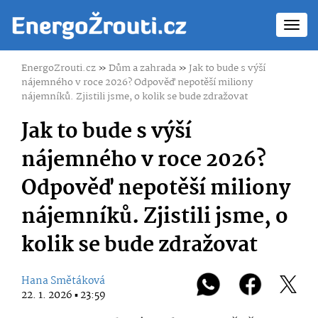
Toggl
navig
EnergoZrouti.cz
»
Dům a zahrada
»
Jak to bude s výší
nájemného v roce 2026? Odpověď nepotěší miliony
nájemníků. Zjistili jsme, o kolik se bude zdražovat
Jak to bude s výší
nájemného v roce 2026?
Odpověď nepotěší miliony
nájemníků. Zjistili jsme, o
kolik se bude zdražovat
Hana Smětáková
22. 1. 2026 ▪ 23:59