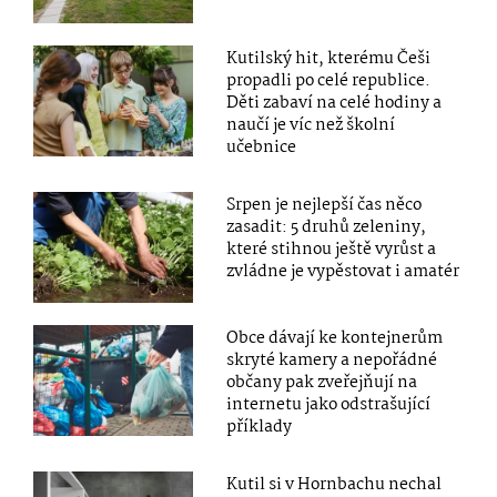
Kutilský hit, kterému Češi
propadli po celé republice.
Děti zabaví na celé hodiny a
naučí je víc než školní
učebnice
Srpen je nejlepší čas něco
zasadit: 5 druhů zeleniny,
které stihnou ještě vyrůst a
zvládne je vypěstovat i amatér
Obce dávají ke kontejnerům
skryté kamery a nepořádné
občany pak zveřejňují na
internetu jako odstrašující
příklady
Kutil si v Hornbachu nechal