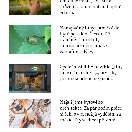
odhaluje místa, kde si ho
můžete v srpnu natrhat úplně
zdarma
Nenápadný hmyz proniká do
bytů po celém Česku. Při
nahánění ho nikdy
nerozmáčkněte, jinak si
zamoříte celý byt
Společnost IKEA navrhla „tiny
house“ o rozloze 34 m², aby
pomohla lidem bez peněz
Najali jsme bytového
architekta. Za pár hodin práce
si řekl o víc, než já vydělám za
měsíc. Prý se držel při zemi