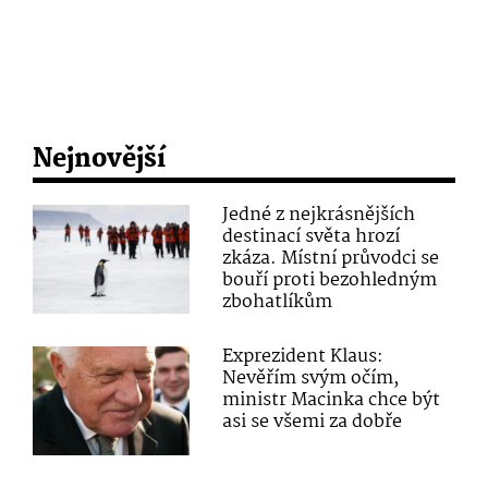
Nejnovější
Jedné z nejkrásnějších
destinací světa hrozí
zkáza. Místní průvodci se
bouří proti bezohledným
zbohatlíkům
Exprezident Klaus:
Nevěřím svým očím,
ministr Macinka chce být
asi se všemi za dobře