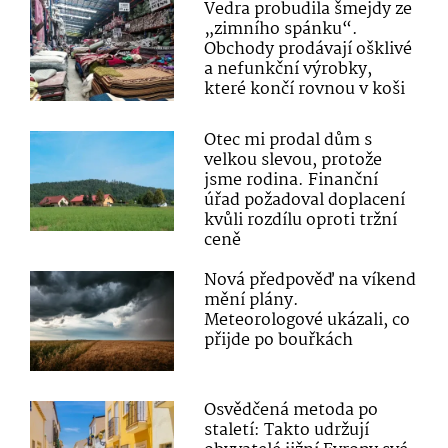
Vedra probudila šmejdy ze
„zimního spánku“.
Obchody prodávají ošklivé
a nefunkční výrobky,
které končí rovnou v koši
Otec mi prodal dům s
velkou slevou, protože
jsme rodina. Finanční
úřad požadoval doplacení
kvůli rozdílu oproti tržní
ceně
Nová předpověď na víkend
mění plány.
Meteorologové ukázali, co
přijde po bouřkách
Osvědčená metoda po
staletí: Takto udržují