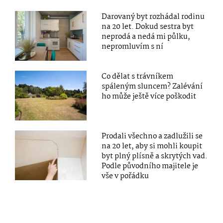
Darovaný byt rozhádal rodinu
na 20 let. Dokud sestra byt
neprodá a nedá mi půlku,
nepromluvím s ní
Co dělat s trávníkem
spáleným sluncem? Zalévání
ho může ještě více poškodit
Prodali všechno a zadlužili se
na 20 let, aby si mohli koupit
byt plný plísně a skrytých vad.
Podle původního majitele je
vše v pořádku