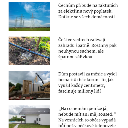
Čechům přibude na fakturách
za elektřinu nový poplatek.
Dotkne se všech domácností
Češi ve vedrech zalévají
zahradu špatně. Rostliny pak
neuhynou suchem, ale
špatnou zálivkou
Dům postavil za měsíc a vyšel
ho na 110 tisíc korun. To, jak
využil každý centimetr,
fascinuje miliony lidí
„Na co nemám peníze já,
nebude mít ani můj soused.“
Na vesnicích to občas vypadá
hůř než v béčkové telenovele