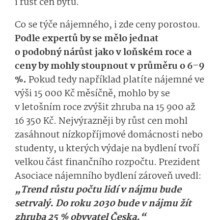
i růst cen bytů.
Co se týče nájemného, i zde ceny porostou.
Podle expertů by se mělo jednat
o podobný nárůst jako v loňském roce a
ceny by mohly stoupnout v průměru o 6–9
%.
Pokud tedy například platíte nájemné ve
výši 15 000 Kč měsíčně, mohlo by se
v letošním roce zvýšit zhruba na 15 900 až
16 350 Kč. Nejvýrazněji by růst cen mohl
zasáhnout nízkopříjmové domácnosti nebo
studenty, u kterých výdaje na bydlení tvoří
velkou část finančního rozpočtu. Prezident
Asociace nájemního bydlení zároveň uvedl:
„Trend růstu počtu lidí v nájmu bude
setrvalý. Do roku 2030 bude v nájmu žít
zhruba 25 % obyvatel Česka.“