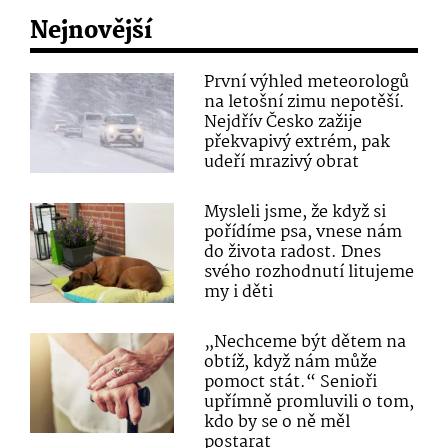
Nejnovější
První výhled meteorologů
na letošní zimu nepotěší.
Nejdřív Česko zažije
překvapivý extrém, pak
udeří mrazivý obrat
Mysleli jsme, že když si
pořídíme psa, vnese nám
do života radost. Dnes
svého rozhodnutí litujeme
my i děti
„Nechceme být dětem na
obtíž, když nám může
pomoct stát.“ Senioři
upřímně promluvili o tom,
kdo by se o ně měl
postarat