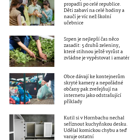
propadli po celé republice.
Děti zabaví na celé hodiny a
naučí je víc než školní
učebnice
Srpen je nejlepší čas něco
zasadit: 5 druhů zeleniny,
které stihnou ještě vyrůst a
zvládne je vypěstovat i amatér
Obce dávají ke kontejnerům
skryté kamery a nepořádné
občany pak zveřejňují na
internetu jako odstrašující
příklady
Kutil si v Hornbachu nechal
seříznout kuchyňskou desku.
Udělal komickou chybu a teď
varuje ostatní