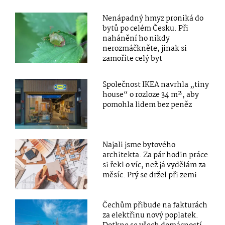
Nenápadný hmyz proniká do
bytů po celém Česku. Při
nahánění ho nikdy
nerozmáčkněte, jinak si
zamoříte celý byt
Společnost IKEA navrhla „tiny
house“ o rozloze 34 m², aby
pomohla lidem bez peněz
Najali jsme bytového
architekta. Za pár hodin práce
si řekl o víc, než já vydělám za
měsíc. Prý se držel při zemi
Čechům přibude na fakturách
za elektřinu nový poplatek.