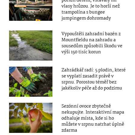
pořídil dětem, vstávaly mi
vlasy hrůzou. Je to horší než
trampolína s bungee
jumpingem dohromady
Vypouštěli zahradní bazén z
Mountfieldu na zahradu a
sousedům způsobili škodu ve
výši 150 tisíc korun
Zahrádkář radí: 5 plodin, které
se vyplatí zasadit právě v
srpnu. Porostou téměř bez
jakékoliv péče až do podzimu
Sezónní ovoce zbytečně
nekupujte. Interaktivní mapa
odhaluje místa, kde si ho
můžete v srpnu natrhat úplně
zdarma