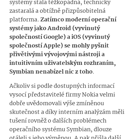
systémy stala těžkopádná, technicky
zastaralá a obtížně přizpůsobitelná
platforma.
Zatímco moderní operační
systémy jako Android (vyvinutý
společností Google) a iOS (vyvinutý
společností Apple) se mohly pyšnit
přivětivými vývojovými nástroji a
intuitivním uživatelským rozhraním,
Symbian nenabízel nic z toho
.
Ačkoliv si podle dostupných informací
vysocí představitelé firmy Nokia velmi
dobře uvědomovali výše zmíněnou
skutečnost a díky interním analýzám měli
tušení rovněž o dalších problémech
operačního systému Symbian, dlouze
otáleli s jeho výměnou. A pak přišla další