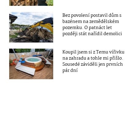
Bez povolení postavil dům s
bazénem na zemědělském
pozemku. O patnáct let
později stát nařídil demolici
Koupil jsem si z Temu vířivku
na zahradu a tohle mi přišlo.
Sousedé záviděli jen prvních
pár dní