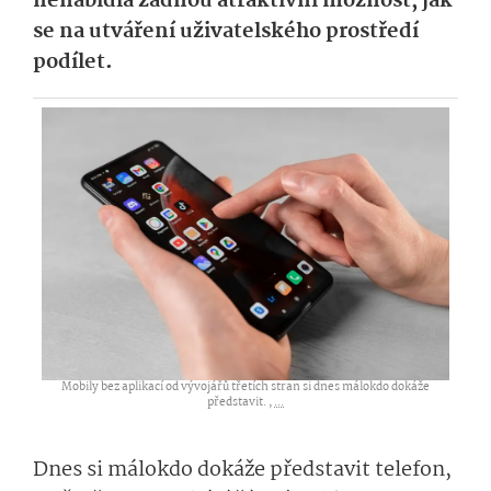
nenabídla žádnou atraktivní možnost, jak
se na utváření uživatelského prostředí
podílet.
Mobily bez aplikací od vývojářů třetích stran si dnes málokdo dokáže
představit. ,
...
Dnes si málokdo dokáže představit telefon,