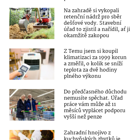
Na zahradě si vykopali
retenční nádrž pro sběr
dešťové vody. Stavební
úřad to zjistil a nařídil, ať ji
okamžitě zakopou
Z Temu jsem si koupil
klimatizaci za 1999 korun
a změřil, o kolik se sníží
teplota za dvě hodiny
plného výkonu
Do předčasného důchodu
nemusíte spěchat. Úřad
práce vám může až 11
měsíců vyplácet podporu
vyšší než penze
Zahradní hnojivo z
kuchyňských zbytků je