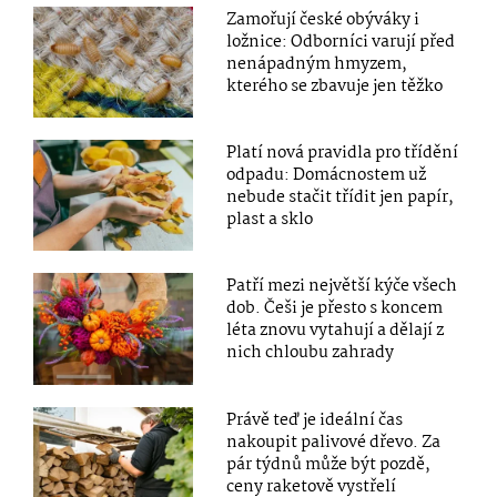
Zamořují české obýváky i
ložnice: Odborníci varují před
nenápadným hmyzem,
kterého se zbavuje jen těžko
Platí nová pravidla pro třídění
odpadu: Domácnostem už
nebude stačit třídit jen papír,
plast a sklo
Patří mezi největší kýče všech
dob. Češi je přesto s koncem
léta znovu vytahují a dělají z
nich chloubu zahrady
Právě teď je ideální čas
nakoupit palivové dřevo. Za
pár týdnů může být pozdě,
ceny raketově vystřelí