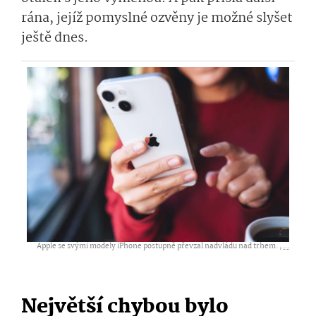
rána, jejíž pomyslné ozvěny je možné slyšet
ještě dnes.
Apple se svými modely iPhone postupně převzal nadvládu nad trhem. ,
...
Největší chybou bylo