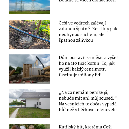
Dotkne se všech domácností
Češi ve vedrech zalévají
zahradu špatně. Rostliny pak
neuhynou suchem, ale
špatnou zálivkou
Dům postavil za měsíc a vyšel
ho na 110 tisíc korun. To, jak
využil každý centimetr,
fascinuje miliony lidí
„Na co nemám peníze já,
nebude mít ani můj soused.“
Na vesnicích to občas vypadá
hůř než v béčkové telenovele
Kutilský hit, kterému Češi