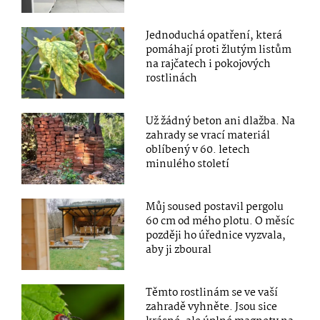
Jednoduchá opatření, která
pomáhají proti žlutým listům
na rajčatech i pokojových
rostlinách
Už žádný beton ani dlažba. Na
zahrady se vrací materiál
oblíbený v 60. letech
minulého století
Můj soused postavil pergolu
60 cm od mého plotu. O měsíc
později ho úřednice vyzvala,
aby ji zboural
Těmto rostlinám se ve vaší
zahradě vyhněte. Jsou sice