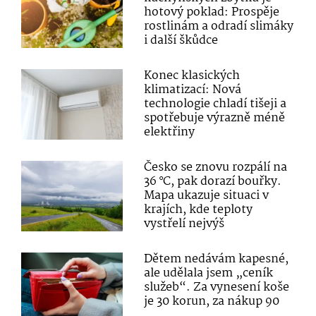
hotový poklad: Prospěje
rostlinám a odradí slimáky
i další škůdce
Konec klasických
klimatizací: Nová
technologie chladí tišeji a
spotřebuje výrazně méně
elektřiny
Česko se znovu rozpálí na
36 °C, pak dorazí bouřky.
Mapa ukazuje situaci v
krajích, kde teploty
vystřelí nejvýš
Dětem nedávám kapesné,
ale udělala jsem „ceník
služeb“. Za vynesení koše
je 30 korun, za nákup 90