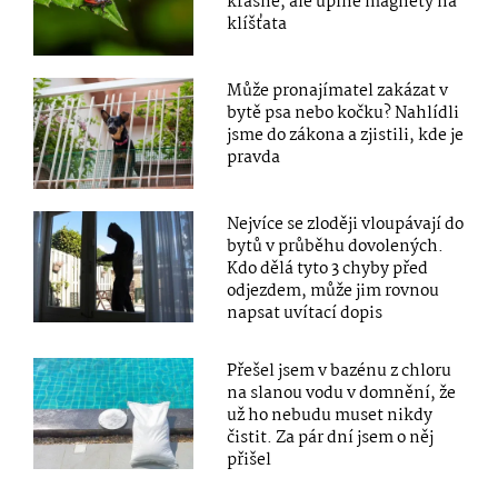
krásné, ale úplné magnety na
klíšťata
Může pronajímatel zakázat v
bytě psa nebo kočku? Nahlídli
jsme do zákona a zjistili, kde je
pravda
Nejvíce se zloději vloupávají do
bytů v průběhu dovolených.
Kdo dělá tyto 3 chyby před
odjezdem, může jim rovnou
napsat uvítací dopis
Přešel jsem v bazénu z chloru
na slanou vodu v domnění, že
už ho nebudu muset nikdy
čistit. Za pár dní jsem o něj
přišel