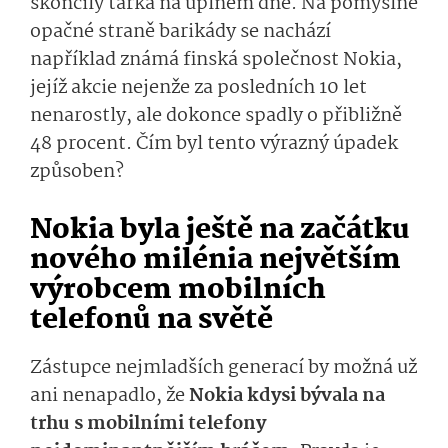
skončily tařka na úplném dně. Na pomyslné
opačné straně barikády se nachází
například známá finská společnost Nokia,
jejíž akcie nejenže za posledních 10 let
nenarostly, ale dokonce spadly o přibližně
48 procent. Čím byl tento výrazný úpadek
způsoben?
Nokia byla ještě na začátku
nového milénia největším
výrobcem mobilních
telefonů na světě
Zástupce nejmladších generací by možná už
ani nenapadlo, že
Nokia kdysi bývala na
trhu s mobilními telefony