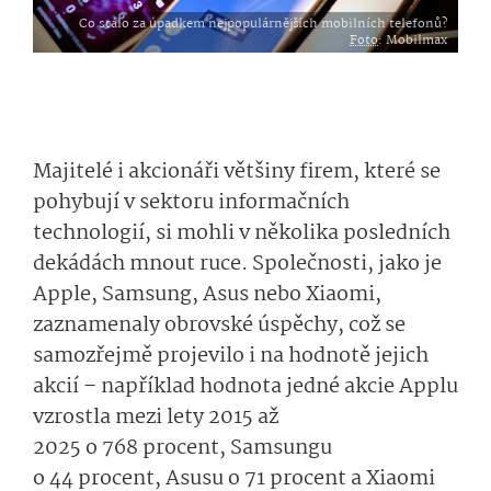
Co stálo za úpadkem nejpopulárnějších mobilních telefonů?
Foto
: Mobilmax
Majitelé i akcionáři většiny firem, které se
pohybují v sektoru informačních
technologií, si mohli v několika posledních
dekádách mnout ruce. Společnosti, jako je
Apple, Samsung, Asus nebo Xiaomi,
zaznamenaly obrovské úspěchy, což se
samozřejmě projevilo i na hodnotě jejich
akcií – například hodnota jedné akcie Applu
vzrostla mezi lety 2015 až
2025 o 768 procent, Samsungu
o 44 procent, Asusu o 71 procent a Xiaomi