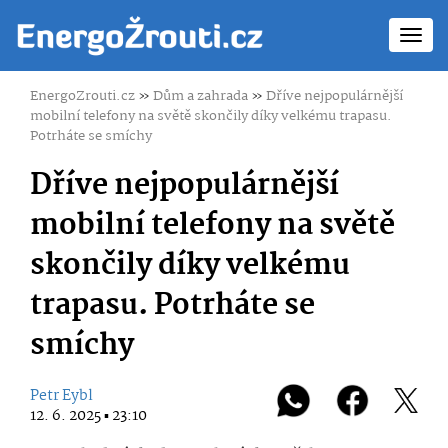
Toggl
navig
EnergoZrouti.cz
»
Dům a zahrada
»
Dříve nejpopulárnější
mobilní telefony na světě skončily díky velkému trapasu.
Potrháte se smíchy
Dříve nejpopulárnější
mobilní telefony na světě
skončily díky velkému
trapasu. Potrháte se
smíchy
Petr Eybl
12. 6. 2025 ▪ 23:10