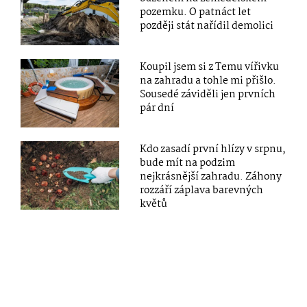
pozemku. O patnáct let
později stát nařídil demolici
Koupil jsem si z Temu vířivku
na zahradu a tohle mi přišlo.
Sousedé záviděli jen prvních
pár dní
Kdo zasadí první hlízy v srpnu,
bude mít na podzim
nejkrásnější zahradu. Záhony
rozzáří záplava barevných
květů