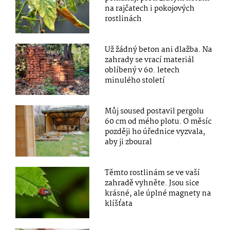
na rajčatech i pokojových
rostlinách
Už žádný beton ani dlažba. Na
zahrady se vrací materiál
oblíbený v 60. letech
minulého století
Můj soused postavil pergolu
60 cm od mého plotu. O měsíc
později ho úřednice vyzvala,
aby ji zboural
Těmto rostlinám se ve vaší
zahradě vyhněte. Jsou sice
krásné, ale úplné magnety na
klíšťata