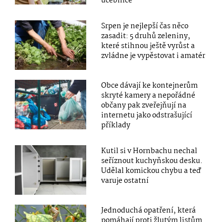
učebnice
Srpen je nejlepší čas něco
zasadit: 5 druhů zeleniny,
které stihnou ještě vyrůst a
zvládne je vypěstovat i amatér
Obce dávají ke kontejnerům
skryté kamery a nepořádné
občany pak zveřejňují na
internetu jako odstrašující
příklady
Kutil si v Hornbachu nechal
seříznout kuchyňskou desku.
Udělal komickou chybu a teď
varuje ostatní
Jednoduchá opatření, která
pomáhají proti žlutým listům