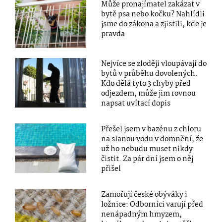
Může pronajímatel zakázat v
bytě psa nebo kočku? Nahlídli
jsme do zákona a zjistili, kde je
pravda
Nejvíce se zloději vloupávají do
bytů v průběhu dovolených.
Kdo dělá tyto 3 chyby před
odjezdem, může jim rovnou
napsat uvítací dopis
Přešel jsem v bazénu z chloru
na slanou vodu v domnění, že
už ho nebudu muset nikdy
čistit. Za pár dní jsem o něj
přišel
Zamořují české obýváky i
ložnice: Odborníci varují před
nenápadným hmyzem,