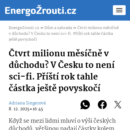
Toggl
navig
EnergoZrouti.cz
»
Dům a zahrada
»
Čtvrt milionu měsíčně
v důchodu? V Česku to není sci-fi. Příští rok tahle částka
ještě povyskočí
Čtvrt milionu měsíčně v
důchodu? V Česku to není
sci-fi. Příští rok tahle
částka ještě povyskočí
Adriana Singerová
8. 12. 2025 ▪ 16:45
Když se mezi lidmi mluví o výši českých
důchodů, většinou padají částky kolem