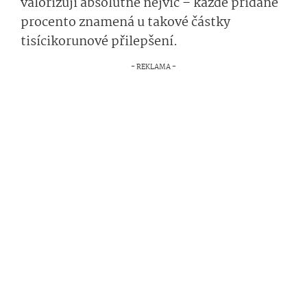
valorizují absolutně nejvíc – každé přidané
procento znamená u takové částky
tisícikorunové přilepšení.