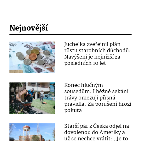
Nejnovější
Juchelka zveřejnil plán
růstu starobních důchodů:
Navýšení je nejnižší za
posledních 10 let
Konec hlučným
sousedům: I běžné sekání
trávy omezují přísná
pravidla. Za porušení hrozí
pokuta
Starší pár z Česka odjel na
dovolenou do Ameriky a
už se nechce vrátit: „Je to