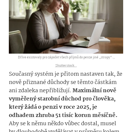
Dříve existovaly pro zápočet všech příjmů do penze jiné „stropy“. ,
Shutterstock...
Současný systém je přitom nastaven tak, že
nově přiznané důchody se těmto částkám
ani zdaleka nepřibližují.
Maximální nově
vyměřený starobní důchod pro člověka,
který žádá o penzi v roce 2025, je
odhadem zhruba 51 tisíc korun měsíčně.
Aby se k němu někdo vůbec dostal, musel
by dlouhodobě vydělávat v průměru kolem