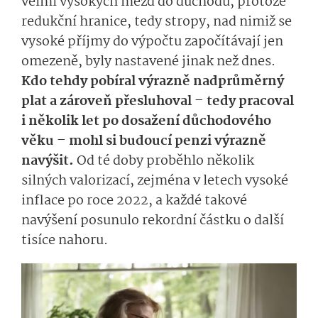
velmi vysokých mezd do důchodu, protože
redukční hranice, tedy stropy, nad nimiž se
vysoké příjmy do výpočtu započítávají jen
omezeně, byly nastavené jinak než dnes.
Kdo tehdy pobíral výrazně nadprůměrný
plat a zároveň přesluhoval – tedy pracoval
i několik let po dosažení důchodového
věku – mohl si budoucí penzi výrazně
navýšit.
Od té doby proběhlo několik
silných valorizací, zejména v letech vysoké
inflace po roce 2022, a každé takové
navýšení posunulo rekordní částku o další
tisíce nahoru.