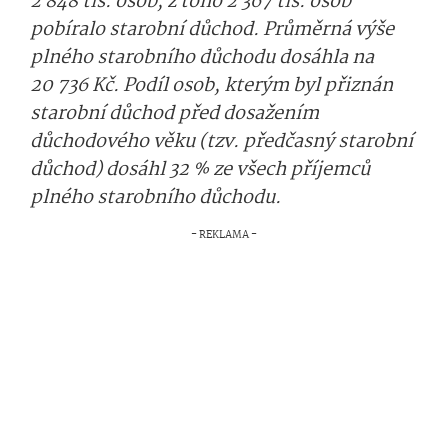
2 848 tis. osob, z toho 2 367 tis. osob
pobíralo starobní důchod. Průměrná výše
plného starobního důchodu dosáhla na
20 736 Kč. Podíl osob, kterým byl přiznán
starobní důchod před dosažením
důchodového věku (tzv. předčasný starobní
důchod) dosáhl 32 % ze všech příjemců
plného starobního důchodu.