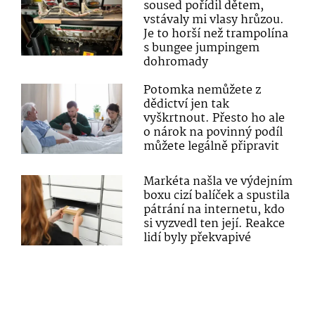
soused pořídil dětem,
vstávaly mi vlasy hrůzou.
Je to horší než trampolína
s bungee jumpingem
dohromady
Potomka nemůžete z
dědictví jen tak
vyškrtnout. Přesto ho ale
o nárok na povinný podíl
můžete legálně připravit
Markéta našla ve výdejním
boxu cizí balíček a spustila
pátrání na internetu, kdo
si vyzvedl ten její. Reakce
lidí byly překvapivé