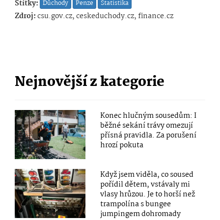
Štítky:
Důchody
Penze
Statistika
Zdroj:
csu.gov.cz, ceskeduchody.cz, finance.cz
Nejnovější z kategorie
Konec hlučným sousedům: I
běžné sekání trávy omezují
přísná pravidla. Za porušení
hrozí pokuta
Když jsem viděla, co soused
pořídil dětem, vstávaly mi
vlasy hrůzou. Je to horší než
trampolína s bungee
jumpingem dohromady