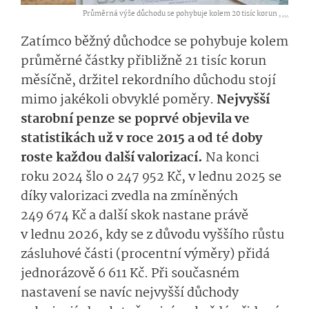
Průměrná výše důchodu se pohybuje kolem 20 tisíc korun ,
...
Zatímco běžný důchodce se pohybuje kolem
průměrné částky přibližně 21 tisíc korun
měsíčně, držitel rekordního důchodu stojí
mimo jakékoli obvyklé poměry.
Nejvyšší
starobní penze se poprvé objevila ve
statistikách už v roce 2015 a od té doby
roste každou další valorizací.
Na konci
roku 2024 šlo o 247 952 Kč, v lednu 2025 se
díky valorizaci zvedla na zmíněných
249 674 Kč a další skok nastane právě
v lednu 2026, kdy se z důvodu vyššího růstu
zásluhové části (procentní výměry) přidá
jednorázově 6 611 Kč. Při současném
nastavení se navíc nejvyšší důchody