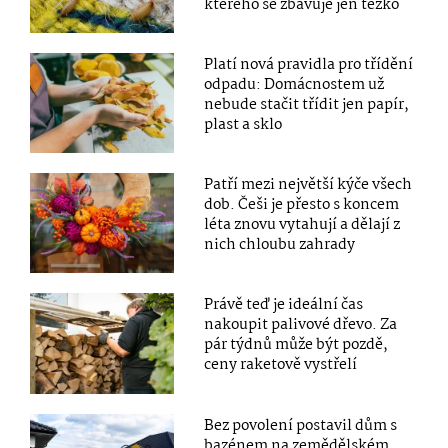
kterého se zbavuje jen těžko
Platí nová pravidla pro třídění
odpadu: Domácnostem už
nebude stačit třídit jen papír,
plast a sklo
Patří mezi největší kýče všech
dob. Češi je přesto s koncem
léta znovu vytahují a dělají z
nich chloubu zahrady
Právě teď je ideální čas
nakoupit palivové dřevo. Za
pár týdnů může být pozdě,
ceny raketově vystřelí
Bez povolení postavil dům s
bazénem na zemědělském