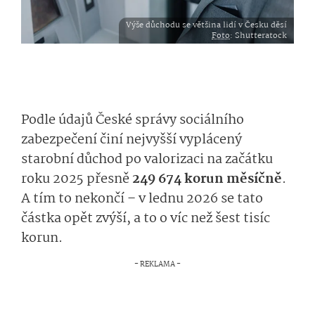
Výše důchodu se většina lidí v Česku děsí
Foto
: Shutteratock
Podle údajů České správy sociálního
zabezpečení činí nejvyšší vyplácený
starobní důchod po valorizaci na začátku
roku 2025 přesně
249 674 korun měsíčně
.
A tím to nekončí – v lednu 2026 se tato
částka opět zvýší, a to o víc než šest tisíc
korun.