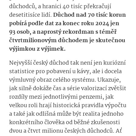
důchodců, a hranici 40 tisíc překračují
desetitisíce lidí.
Důchod nad 70 tisíc korun
pobírá podle dat za konec roku 2024 jen
93 osob, a naprostý rekordman s téměř
čtvrtmilionovým důchodem je skutečnou
výjimkou z výjimek.
Nejvyšší český důchod tak není jen kuriózní
statistice pro pobavení u kávy, ale i docela
výmluvný obraz celého systému. Ukazuje,
jak silně dokáže čas a série valorizací zvětšit
rozdíly mezi jednotlivými penzemi, jak
velkou roli hrají historická pravidla výpočtu
a také jak odlišná může být realita jednoho
konkrétního člověka od běžné zkušenosti
dvou a čtvrt milionu českých důchodců. Ať