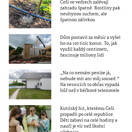
Češi ve vedrech zalévají
zahradu špatně. Rostliny pak
neuhynou suchem, ale
špatnou zálivkou
Dům postavil za měsíc a vyšel
ho na 110 tisíc korun. To, jak
využil každý centimetr,
fascinuje miliony lidí
„Na co nemám peníze já,
nebude mít ani můj soused.“
Na vesnicích to občas vypadá
hůř než v béčkové telenovele
Kutilský hit, kterému Češi
propadli po celé republice.
Děti zabaví na celé hodiny a
naučí je víc než školní