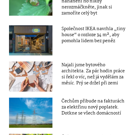
nahánění ho nikdy
nerozmáčkněte, jinak si
zamoříte celý byt
Společnost IKEA navrhla „tiny
house“ o rozloze 34 m², aby
pomohla lidem bez peněz
Najali jsme bytového
architekta. Za pár hodin práce
si řekl o víc, než já vydělám za
měsíc. Prý se držel při zemi
Čechům přibude na fakturách
za elektřinu nový poplatek.
Dotkne se všech domácností