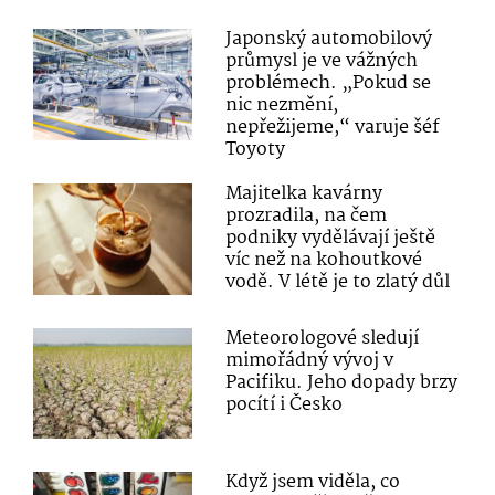
Japonský automobilový
průmysl je ve vážných
problémech. „Pokud se
nic nezmění,
nepřežijeme,“ varuje šéf
Toyoty
Majitelka kavárny
prozradila, na čem
podniky vydělávají ještě
víc než na kohoutkové
vodě. V létě je to zlatý důl
Meteorologové sledují
mimořádný vývoj v
Pacifiku. Jeho dopady brzy
pocítí i Česko
Když jsem viděla, co