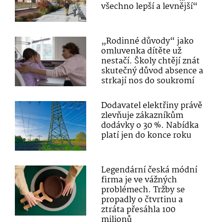
všechno lepší a levnější“
„Rodinné důvody“ jako
omluvenka dítěte už
nestačí. Školy chtějí znát
skutečný důvod absence a
strkají nos do soukromí
Dodavatel elektřiny právě
zlevňuje zákazníkům
dodávky o 30 %. Nabídka
platí jen do konce roku
Legendární česká módní
firma je ve vážných
problémech. Tržby se
propadly o čtvrtinu a
ztráta přesáhla 100
milionů