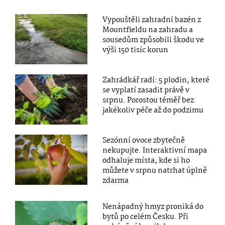
Vypouštěli zahradní bazén z
Mountfieldu na zahradu a
sousedům způsobili škodu ve
výši 150 tisíc korun
Zahrádkář radí: 5 plodin, které
se vyplatí zasadit právě v
srpnu. Porostou téměř bez
jakékoliv péče až do podzimu
Sezónní ovoce zbytečně
nekupujte. Interaktivní mapa
odhaluje místa, kde si ho
můžete v srpnu natrhat úplně
zdarma
Nenápadný hmyz proniká do
bytů po celém Česku. Při