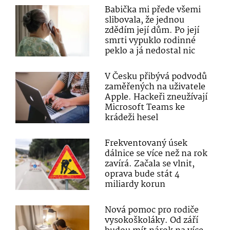
Babička mi přede všemi
slibovala, že jednou
zdědím její dům. Po její
smrti vypuklo rodinné
peklo a já nedostal nic
V Česku přibývá podvodů
zaměřených na uživatele
Apple. Hackeři zneužívají
Microsoft Teams ke
krádeži hesel
Frekventovaný úsek
dálnice se více než na rok
zavírá. Začala se vlnit,
oprava bude stát 4
miliardy korun
Nová pomoc pro rodiče
vysokoškoláky. Od září