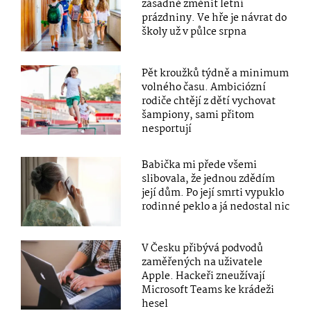
zásadně změnit letní
prázdniny. Ve hře je návrat do
školy už v půlce srpna
Pět kroužků týdně a minimum
volného času. Ambiciózní
rodiče chtějí z dětí vychovat
šampiony, sami přitom
nesportují
Babička mi přede všemi
slibovala, že jednou zdědím
její dům. Po její smrti vypuklo
rodinné peklo a já nedostal nic
V Česku přibývá podvodů
zaměřených na uživatele
Apple. Hackeři zneužívají
Microsoft Teams ke krádeži
hesel