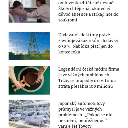
omluvenka dítěte už nestačí.
Školy chtějí znát skutečný
důvod absence a strkají nos do
soukromí
Dodavatel elektřiny právě
zlevňuje zákazníkům dodávky
o 30 %. Nabídka platí jen do
konce roku
Legendární česká módní firma
je ve vážných problémech.
Tržby se propadly o čtvrtinu a
ztráta přesáhla 100 milionů
Japonský automobilový
průmysl je ve vážných
problémech. „Pokud se nic
nezmění, nepřežijeme,“
varuje šéf Toyoty