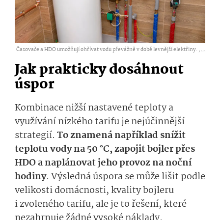
Časovače a HDO umožňují ohřívat vodu převážně v době levnější elektřiny. ,
...
Jak prakticky dosáhnout
úspor
Kombinace nižší nastavené teploty a
využívání nízkého tarifu je nejúčinnější
strategií.
To znamená například snížit
teplotu vody na 50 °C, zapojit bojler přes
HDO a naplánovat jeho provoz na noční
hodiny
. Výsledná úspora se může lišit podle
velikosti domácnosti, kvality bojleru
i zvoleného tarifu, ale je to řešení, které
nezahrnuje žádné vysoké náklady.