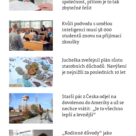
společnost, přitom je to tak
zbytečné řešit
Kvůli podvodu s umělou
inteligencí musí 58 000
studentů znovu na přijímací
zkoušky
Juchelka zveřejnil plán růstu
starobních důchodů: Navýšení
je nejnižší za posledních 10 let
Starší pár z Česka odjel na
dovolenou do Ameriky a už se
nechce vrátit: „Je to všechno
lepší a levnější“
„Rodinné důvody“ jako