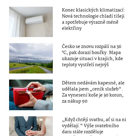
Konec klasických klimatizací:
Nová technologie chladí tišeji
a spotřebuje výrazně méně
elektřiny
Česko se znovu rozpálí na 36
°C, pak dorazí bouřky. Mapa
ukazuje situaci v krajích, kde
teploty vystřelí nejvýš
Dětem nedávám kapesné, ale
udělala jsem „ceník služeb“.
Za vynesení koše je 30 korun,
za nákup 90
„Když chtějí svatbu, ať si na ni
vydělají.“ Výše svatebního
daru stále rozděluje