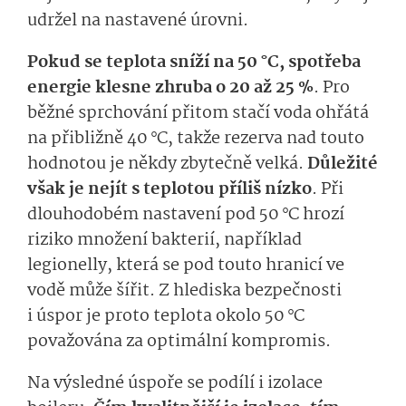
udržel na nastavené úrovni.
Pokud se teplota sníží na 50 °C,
spotřeba
energie klesne zhruba o 20 až 25 %
. Pro
běžné sprchování přitom stačí voda ohřátá
na přibližně 40 °C, takže rezerva nad touto
hodnotou je někdy zbytečně velká.
Důležité
však je nejít s teplotou příliš nízko
. Při
dlouhodobém nastavení pod 50 °C hrozí
riziko množení bakterií, například
legionelly, která se pod touto hranicí ve
vodě může šířit. Z hlediska bezpečnosti
i úspor je proto teplota okolo 50 °C
považována za optimální kompromis.
Na výsledné úspoře se podílí i izolace