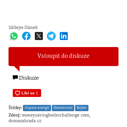
Sdílejte článek
Vstoupit do diskuze
Diskuze
Štítky:
Úspora energií
Domácnost
Bojler
Zdroj:
moneysavingboilerchallenge.com,
dumazahrada.cz