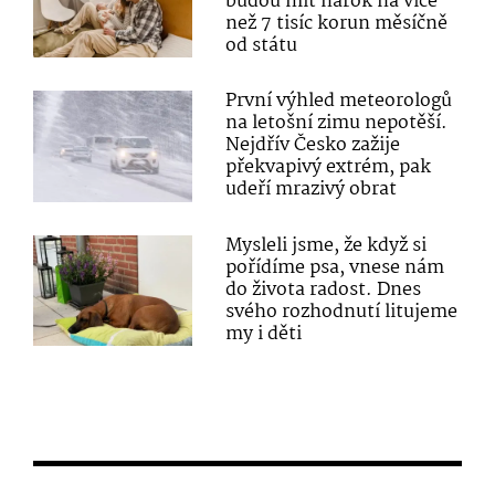
budou mít nárok na více
než 7 tisíc korun měsíčně
od státu
První výhled meteorologů
na letošní zimu nepotěší.
Nejdřív Česko zažije
překvapivý extrém, pak
udeří mrazivý obrat
Mysleli jsme, že když si
pořídíme psa, vnese nám
do života radost. Dnes
svého rozhodnutí litujeme
my i děti