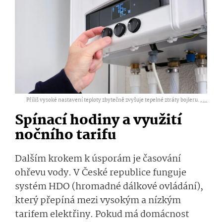
Příliš vysoké nastavení teploty zbytečně zvyšuje tepelné ztráty bojleru. ,
...
Spínací hodiny a využití
nočního tarifu
Dalším krokem k úsporám je časování
ohřevu vody. V České republice funguje
systém HDO (hromadné dálkové ovládání),
který přepíná mezi vysokým a nízkým
tarifem elektřiny. Pokud má domácnost