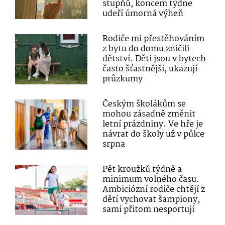
stupňů, koncem týdne
udeří úmorná výheň
Rodiče mi přestěhováním
z bytu do domu zničili
dětství. Děti jsou v bytech
často šťastnější, ukazují
průzkumy
Českým školákům se
mohou zásadně změnit
letní prázdniny. Ve hře je
návrat do školy už v půlce
srpna
Pět kroužků týdně a
minimum volného času.
Ambiciózní rodiče chtějí z
dětí vychovat šampiony,
sami přitom nesportují