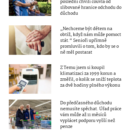
poslední chvíli couvla od
slibované hranice odchodu do
důchodu
„Nechceme být dětem na
obtíž, když nám může pomoct
stát.“ Senioři upřímně
promluvili o tom, kdo by se o
ně měl postarat
Z Temu jsem si koupil
klimatizaci za 1999 korun a
změřil, o kolik se sníží teplota
za dvě hodiny plného výkonu
Do předčasného důchodu
nemusíte spěchat. Úřad práce
vám může až 11 měsíců
vyplácet podporu vyšší než
penze