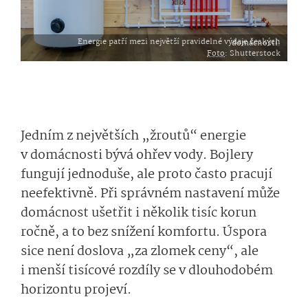
Energie patří mezi největší pravidelné výdaje českých domácností.
Foto
: Shutterstock
Jedním z největších „žroutů“ energie
v domácnosti bývá ohřev vody. Bojlery
fungují jednoduše, ale proto často pracují
neefektivně. Při správném nastavení může
domácnost ušetřit i několik tisíc korun
ročně, a to bez snížení komfortu. Úspora
sice není doslova „za zlomek ceny“, ale
i menší tisícové rozdíly se v dlouhodobém
horizontu projeví.