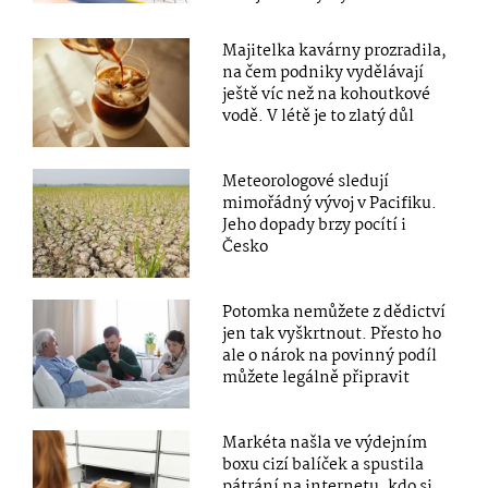
Majitelka kavárny prozradila,
na čem podniky vydělávají
ještě víc než na kohoutkové
vodě. V létě je to zlatý důl
Meteorologové sledují
mimořádný vývoj v Pacifiku.
Jeho dopady brzy pocítí i
Česko
Potomka nemůžete z dědictví
jen tak vyškrtnout. Přesto ho
ale o nárok na povinný podíl
můžete legálně připravit
Markéta našla ve výdejním
boxu cizí balíček a spustila
pátrání na internetu, kdo si