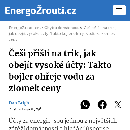
Toggl
navig
EnergoZrouti.cz
»
Chytrá domácnost
»
Češi přišli na trik,
jak obejít vysoké účty: Takto bojler ohřeje vodu za zlomek
ceny
Češi přišli na trik, jak
obejít vysoké účty: Takto
bojler ohřeje vodu za
zlomek ceny
Dan Bright
2. 9. 2025 ▪ 07:56
Účty za energie jsou jednou z největších
zátěží domácností a hledání úspor se