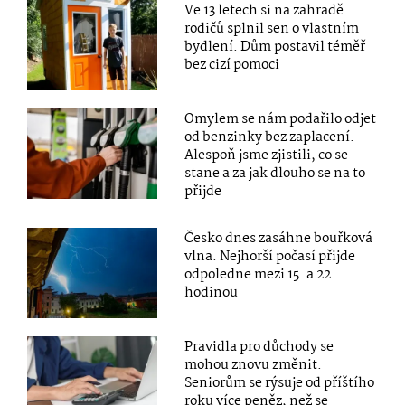
Ve 13 letech si na zahradě
rodičů splnil sen o vlastním
bydlení. Dům postavil téměř
bez cizí pomoci
Omylem se nám podařilo odjet
od benzinky bez zaplacení.
Alespoň jsme zjistili, co se
stane a za jak dlouho se na to
přijde
Česko dnes zasáhne bouřková
vlna. Nejhorší počasí přijde
odpoledne mezi 15. a 22.
hodinou
Pravidla pro důchody se
mohou znovu změnit.
Seniorům se rýsuje od příštího
roku více peněz, než se