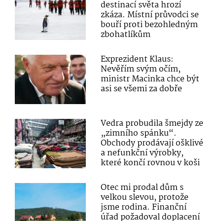
destinací světa hrozí
zkáza. Místní průvodci se
bouří proti bezohledným
zbohatlíkům
Exprezident Klaus:
Nevěřím svým očím,
ministr Macinka chce být
asi se všemi za dobře
Vedra probudila šmejdy ze
„zimního spánku“.
Obchody prodávají ošklivé
a nefunkční výrobky,
které končí rovnou v koši
Otec mi prodal dům s
velkou slevou, protože
jsme rodina. Finanční
úřad požadoval doplacení