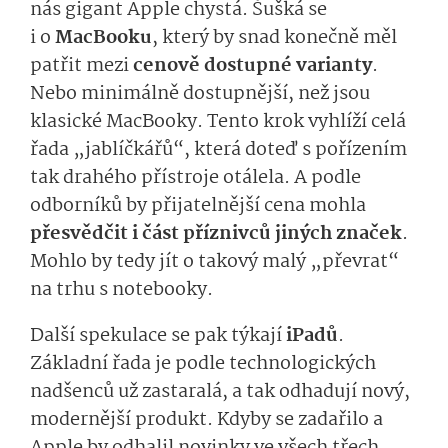
nás gigant Apple chystá. Šušká se
i o
MacBooku
, který by snad konečně měl
patřit mezi
cenově dostupné varianty
.
Nebo minimálně dostupnější, než jsou
klasické MacBooky. Tento krok vyhlíží celá
řada „jablíčkářů“, která doteď s pořízením
tak drahého přístroje otálela. A podle
odborníků by přijatelnější cena mohla
přesvědčit i část příznivců jiných značek
.
Mohlo by tedy jít o takový malý „převrat“
na trhu s notebooky.
Další spekulace se pak týkají
iPadů
.
Základní řada je podle technologických
nadšenců už zastaralá, a tak odhadují nový,
modernější produkt. Kdyby se zadařilo a