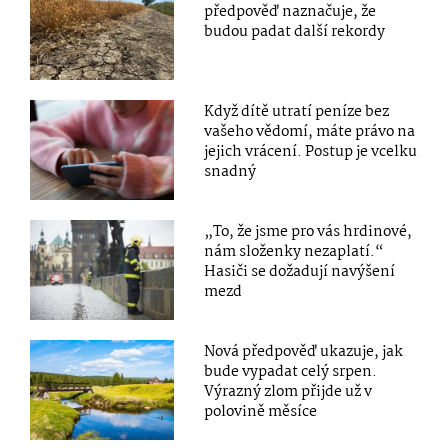
předpověď naznačuje, že
budou padat další rekordy
Když dítě utratí peníze bez
vašeho vědomí, máte právo na
jejich vrácení. Postup je vcelku
snadný
„To, že jsme pro vás hrdinové,
nám složenky nezaplatí.“
Hasiči se dožadují navýšení
mezd
Nová předpověď ukazuje, jak
bude vypadat celý srpen.
Výrazný zlom přijde už v
polovině měsíce