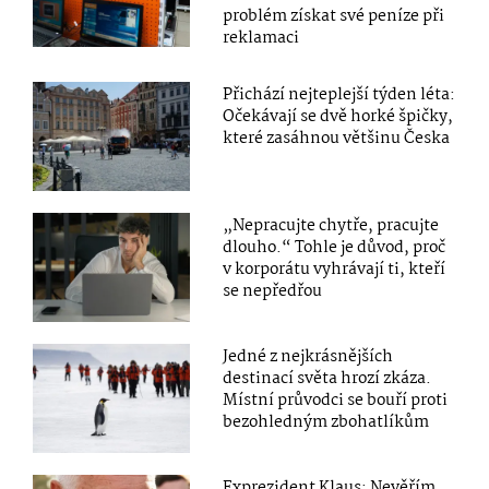
problém získat své peníze při
reklamaci
Přichází nejteplejší týden léta:
Očekávají se dvě horké špičky,
které zasáhnou většinu Česka
„Nepracujte chytře, pracujte
dlouho.“ Tohle je důvod, proč
v korporátu vyhrávají ti, kteří
se nepředřou
Jedné z nejkrásnějších
destinací světa hrozí zkáza.
Místní průvodci se bouří proti
bezohledným zbohatlíkům
Exprezident Klaus: Nevěřím