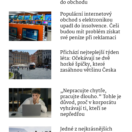
do obchodu
Populární internetový
obchod s elektronikou
upadl do insolvence. Češi
budou mít problém získat
své peníze při reklamaci
Přichází nejteplejší týden
léta: Očekávají se dvě
horké špičky, které
zasáhnou většinu Česka
„Nepracujte chytře,
pracujte dlouho.“ Tohle je
důvod, proč v korporátu
vyhrávají ti, kteří se
nepředřou
Jedné z nejkrásnějších