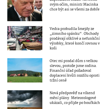
svým očím, ministr Macinka
chce být asi se všemi za dobře
Vedra probudila šmejdy ze
„zimního spánku“. Obchody
prodávají ošklivé a nefunkční
výrobky, které končí rovnou v
koši
Otec mi prodal dům s velkou
slevou, protože jsme rodina.
Finanční úřad požadoval
doplacení kvůli rozdílu oproti
tržní ceně
Nová předpověď na víkend
mění plány. Meteorologové
ukázali, co přijde po bouřkách