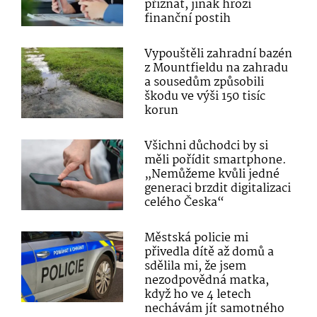
přiznat, jinak hrozí
finanční postih
Vypouštěli zahradní bazén
z Mountfieldu na zahradu
a sousedům způsobili
škodu ve výši 150 tisíc
korun
Všichni důchodci by si
měli pořídit smartphone.
„Nemůžeme kvůli jedné
generaci brzdit digitalizaci
celého Česka“
Městská policie mi
přivedla dítě až domů a
sdělila mi, že jsem
nezodpovědná matka,
když ho ve 4 letech
nechávám jít samotného