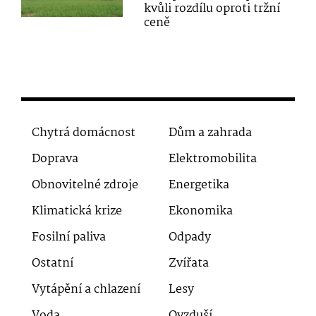
kvůli rozdílu oproti tržní
ceně
Chytrá domácnost
Dům a zahrada
Doprava
Elektromobilita
Obnovitelné zdroje
Energetika
Klimatická krize
Ekonomika
Fosilní paliva
Odpady
Ostatní
Zvířata
Vytápění a chlazení
Lesy
Voda
Ovzduší