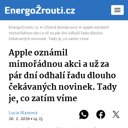
Toggl
navig
EnergoZrouti.cz
»
Chytrá domácnost
»
Apple oznámil
mimořádnou akci a už za pár dní odhalí řadu dlouho
čekávaných novinek. Tady je, co zatím víme
Apple oznámil
mimořádnou akci a už za
pár dní odhalí řadu dlouho
čekávaných novinek. Tady
je, co zatím víme
Lucie Mateová
20. 2. 2026 ▪ 14:15