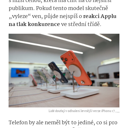
s nižší cenou, která má cílit na co nejširší
publikum. Pokud tento model skutečně
„vyleze“ ven, půjde nejspíš o
reakci Applu
na tlak konkurence
ve střední třídě.
Lidé doufají v odhalení levnější verze iPhonu 17 ,
...
Telefon by ale neměl být to jediné, co si pro