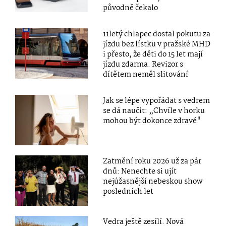
původně čekalo
11letý chlapec dostal pokutu za
jízdu bez lístku v pražské MHD
i přesto, že děti do 15 let mají
jízdu zdarma. Revizor s
dítětem neměl slitování
Jak se lépe vypořádat s vedrem
se dá naučit: „Chvíle v horku
mohou být dokonce zdravé"
Zatmění roku 2026 už za pár
dnů: Nenechte si ujít
nejúžasnější nebeskou show
posledních let
Vedra ještě zesílí. Nová