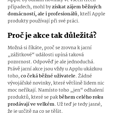
Apple by odhalil novinky ve všech třech
případech, mohl by
získat zájem běžných
domácností, ale i profesionálů
, kteří Apple
produkty používají při své práci.
Proč je akce tak důležitá?
Možná si říkáte, proč se zrovna k jarní
„zážitkové“ události upíná taková
pozornost. Odpověď je ale jednoduchá.
Právě jarní akce jsou vždy u Applu ukázkou
toho,
co čeká běžné uživatele
. Žádné
vývojářské novinky, které většině lidem nic
moc neříkají. Namísto toho „jen“ odhalení
produktů, které se pak
během celého roku
prodávají ve velkém
. Už teď je tedy jasné,
že je určitě na co se těšit.