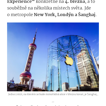
Experience“
konkrétně na
4. března
, a to
souběžně na několika místech světa. Jde
o metropole
New York, Londýn a Šanghaj
.
Jedno z míst, na kterém se bude mimořádná akce v březnu konat, je Šanghaj ,
...