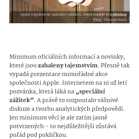
Apple naplánoval speciální událost, která má být pro všechny zážitkem
Foto
: Shutterstock
Minimum oficiálních informací a novinky,
které jsou
zahaleny tajemstvím
. Přesně tak
vypadá prezentace mimořádné akce
společnosti Apple. Internetem na ni už letí
pozvánka, která láká na
„speciální
zážitek“
. A právě to rozpoutalo vášnivé
diskuze a tvorbu analytických předpovědí.
Jen minimum věcí je ale zatím jasně
potvrzených – to nejdůležitější zůstává
pořád pod pokličkou.