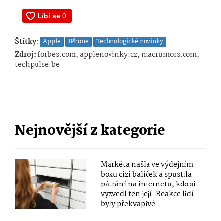
Štítky:
Apple
IPhone
Technologické novinky
Zdroj:
forbes.com, applenovinky.cz, macrumors.com,
techpulse.be
Nejnovější z kategorie
Markéta našla ve výdejním
boxu cizí balíček a spustila
pátrání na internetu, kdo si
vyzvedl ten její. Reakce lidí
byly překvapivé