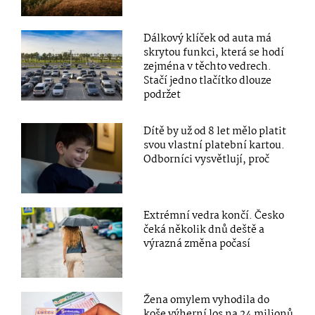
Dálkový klíček od auta má
skrytou funkci, která se hodí
zejména v těchto vedrech.
Stačí jedno tlačítko dlouze
podržet
Dítě by už od 8 let mělo platit
svou vlastní platební kartou.
Odborníci vysvětlují, proč
Extrémní vedra končí. Česko
čeká několik dnů deště a
výrazná změna počasí
Žena omylem vyhodila do
koše výherní los na 24 milionů