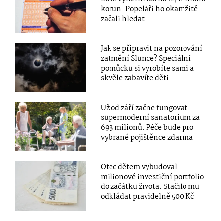
korun. Popeláři ho okamžitě
začali hledat
Jak se připravit na pozorování
zatmění Slunce? Speciální
pomůcku si vyrobíte sami a
skvěle zabavíte děti
Už od září začne fungovat
supermoderní sanatorium za
693 milionů. Péče bude pro
vybrané pojištěnce zdarma
Otec dětem vybudoval
milionové investiční portfolio
do začátku života. Stačilo mu
odkládat pravidelně 500 Kč