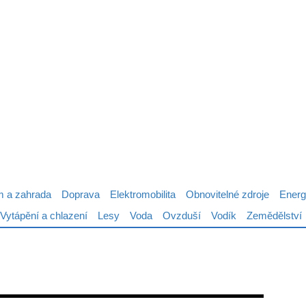
 a zahrada
Doprava
Elektromobilita
Obnovitelné zdroje
Energ
Vytápění a chlazení
Lesy
Voda
Ovzduší
Vodík
Zemědělství