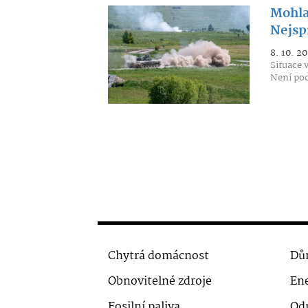
Mohla
Nejspí
8. 10. 20
Situace 
Není poc
Chytrá domácnost
Dů
Obnovitelné zdroje
Ene
Fosilní paliva
Od