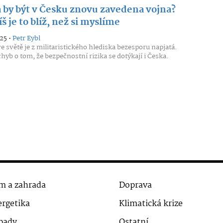
 by být v Česku znovu zavedena vojna?
š je to blíž, než si myslíme
25 •
Petr Eybl
ve světě je z militaristického hlediska bezesporu napjatá.
hyb o tom, že bezpečnostní rizika se dotýkají i Česka.
m a zahrada
Doprava
rgetika
Klimatická krize
pady
Ostatní