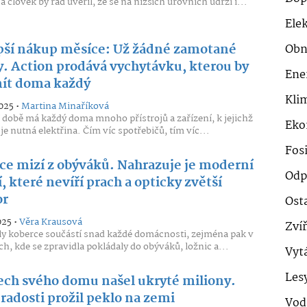
a člověk by rád uvěřil, že se na nižších úrovních udrží i...
Ele
pší nákup měsíce: Už žádné zamotané
Obn
y. Action prodává vychytávku, kterou by
Ene
ít doma každý
Klim
025 •
Martina Minaříková
 době má každý doma mnoho přístrojů a zařízení, k jejichž
Eko
je nutná elektřina. Čím víc spotřebičů, tím víc...
Fosi
ce mizí z obýváků. Nahrazuje je moderní
Odp
, které nevíří prach a opticky zvětší
or
Ost
025 •
Věra Krausová
Zví
ly koberce součástí snad každé domácnosti, zejména pak v
ch, kde se zpravidla pokládaly do obýváků, ložnic a...
Vyt
Les
ech svého domu našel ukryté miliony.
radosti prožil peklo na zemi
Vod