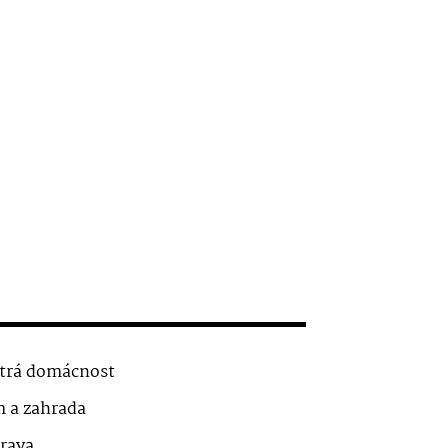
trá domácnost
 a zahrada
rava