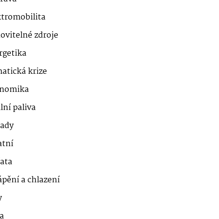
ktromobilita
ovitelné zdroje
rgetika
atická krize
nomika
lní paliva
ady
atní
řata
ápění a chlazení
y
a