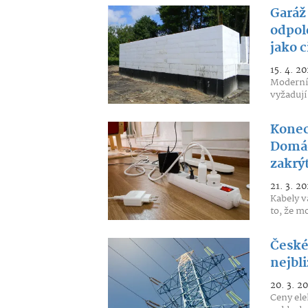
Garáž 
odpol
jako c
15. 4. 20
Moderní 
vyžadují
Konec
Domácí
zakrý
21. 3. 20
Kabely v
to, že m
České
nejbl
20. 3. 2
Ceny ele