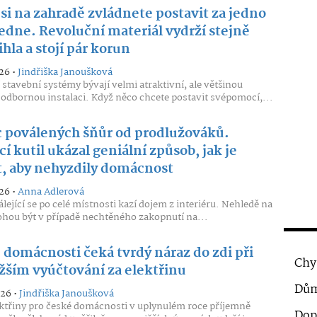
si na zahradě zvládnete postavit za jedno
edne. Revoluční materiál vydrží stejně
ihla a stojí pár korun
26 •
Jindřiška Janoušková
stavební systémy bývají velmi atraktivní, ale většinou
 odbornou instalaci. Když něco chcete postavit svépomocí,...
 poválených šňůr od prodlužováků.
 kutil ukázal geniální způsob, jak je
t, aby nehyzdily domácnost
26 •
Anna Adlerová
álející se po celé místnosti kazí dojem z interiéru. Nehledě na
ohou být v případě nechtěného zakopnutí na...
 domácnosti čeká tvrdý náraz do zdi při
Chy
ižším vyúčtování za elektřinu
Dům
026 •
Jindřiška Janoušková
ktřiny pro české domácnosti v uplynulém roce příjemně
Dop