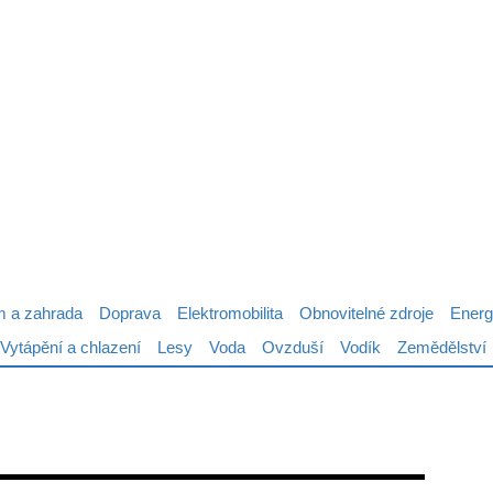
 a zahrada
Doprava
Elektromobilita
Obnovitelné zdroje
Energ
Vytápění a chlazení
Lesy
Voda
Ovzduší
Vodík
Zemědělství