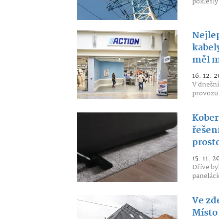
poklesly 
Nejle
kabel
měl m
16. 12. 2
V dnešní
provozu 
Kober
řešení
prost
15. 11. 2
Dříve by
panelácí
Ve zd
Místo 