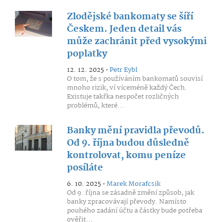
Zlodějské bankomaty se šíří
Českem. Jeden detail vás
může zachránit před vysokými
poplatky
12. 12. 2025 •
Petr Eybl
O tom, že s používáním bankomatů souvisí
mnoho rizik, ví víceméně každý Čech.
Existuje takřka nespočet rozličných
problémů, které...
Banky mění pravidla převodů.
Od 9. října budou důsledně
kontrolovat, komu peníze
posíláte
6. 10. 2025 •
Marek Morafcsik
Od 9. října se zásadně změní způsob, jak
banky zpracovávají převody. Namísto
pouhého zadání účtu a částky bude potřeba
ověřit...