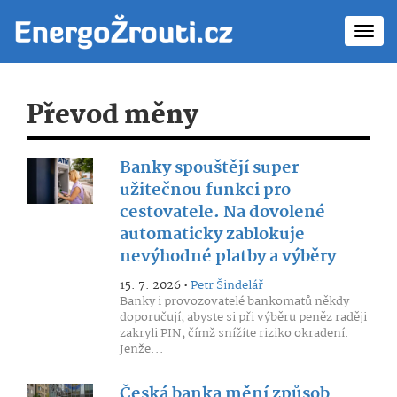
Toggl
navig
Převod měny
Banky spouštějí super
užitečnou funkci pro
cestovatele. Na dovolené
automaticky zablokuje
nevýhodné platby a výběry
15. 7. 2026 •
Petr Šindelář
Banky i provozovatelé bankomatů někdy
doporučují, abyste si při výběru peněz raději
zakryli PIN, čímž snížíte riziko okradení.
Jenže...
Česká banka mění způsob