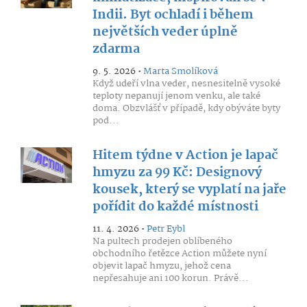
Indii. Byt ochladí i během
největších veder úplně
zdarma
9. 5. 2026 •
Marta Smolíková
Když udeří vlna veder, nesnesitelně vysoké
teploty nepanují jenom venku, ale také
doma. Obzvlášť v případě, kdy obýváte byty
pod...
Hitem týdne v Action je lapač
hmyzu za 99 Kč: Designový
kousek, který se vyplatí na jaře
pořídit do každé místnosti
11. 4. 2026 •
Petr Eybl
Na pultech prodejen oblíbeného
obchodního řetězce Action můžete nyní
objevit lapač hmyzu, jehož cena
nepřesahuje ani 100 korun. Právě...