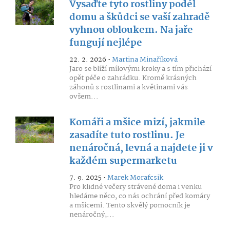
Vysaďte tyto rostliny podél
domu a škůdci se vaší zahradě
vyhnou obloukem. Na jaře
fungují nejlépe
22. 2. 2026 •
Martina Minaříková
Jaro se blíží mílovými kroky a s tím přichází
opět péče o zahrádku. Kromě krásných
záhonů s rostlinami a květinami vás
ovšem...
Komáři a mšice mizí, jakmile
zasadíte tuto rostlinu. Je
nenáročná, levná a najdete ji v
každém supermarketu
7. 9. 2025 •
Marek Morafcsik
Pro klidné večery strávené doma i venku
hledáme něco, co nás ochrání před komáry
a mšicemi. Tento skvělý pomocník je
nenáročný,...