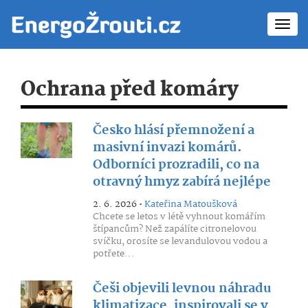
Toggl
navig
Ochrana před komáry
Česko hlásí přemnožení a
masivní invazi komárů.
Odborníci prozradili, co na
otravný hmyz zabírá nejlépe
2. 6. 2026 •
Kateřina Matoušková
Chcete se letos v létě vyhnout komářím
štípancům? Než zapálíte citronelovou
svíčku, orosíte se levandulovou vodou a
potřete...
Češi objevili levnou náhradu
klimatizace, inspirovali se v