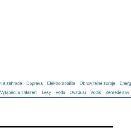
 a zahrada
Doprava
Elektromobilita
Obnovitelné zdroje
Energ
Vytápění a chlazení
Lesy
Voda
Ovzduší
Vodík
Zemědělství