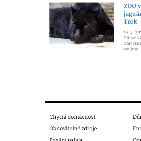
ZOO v
jaguá
Trek
13. 5. 20
Zlínská 
otevřená
zaujme..
Chytrá domácnost
Dů
Obnovitelné zdroje
Ene
Fosilní paliva
Od