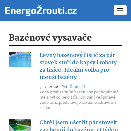
Toggl
navig
Bazénové vysavače
Levný bazénový čistič za pár
stovek strčí do kapsy i roboty
za tisíce. Ideální volba pro
menší bazény
7. 7. 2026 •
Petr Šindelář
Voda v zahradním bazénu by pochopitelně
měla být co nejčistší. Koupání ve špinavé
vodě totiž představuje závažné zdravotní
riziko....
Chtěl jsem ušetřit pár stovek
za chemii do bazénu. O týden