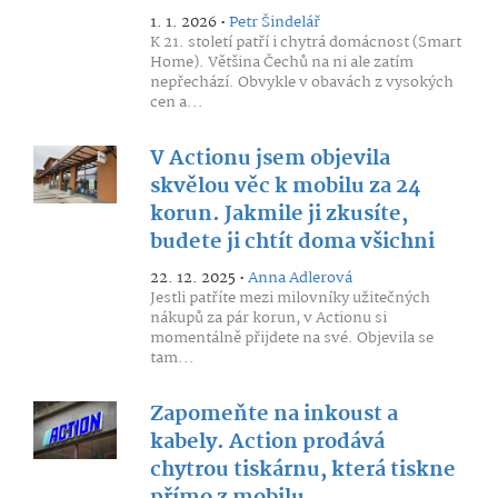
1. 1. 2026 •
Petr Šindelář
K 21. století patří i chytrá domácnost (Smart
Home). Většina Čechů na ni ale zatím
nepřechází. Obvykle v obavách z vysokých
cen a...
V Actionu jsem objevila
skvělou věc k mobilu za 24
korun. Jakmile ji zkusíte,
budete ji chtít doma všichni
22. 12. 2025 •
Anna Adlerová
Jestli patříte mezi milovníky užitečných
nákupů za pár korun, v Actionu si
momentálně přijdete na své. Objevila se
tam...
Zapomeňte na inkoust a
kabely. Action prodává
chytrou tiskárnu, která tiskne