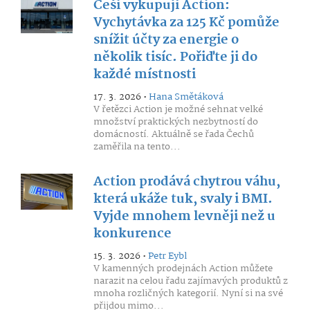
Češi vykupují Action:
Vychytávka za 125 Kč pomůže
snížit účty za energie o
několik tisíc. Pořiďte ji do
každé místnosti
17. 3. 2026 •
Hana Smětáková
V řetězci Action je možné sehnat velké
množství praktických nezbytností do
domácností. Aktuálně se řada Čechů
zaměřila na tento...
Action prodává chytrou váhu,
která ukáže tuk, svaly i BMI.
Vyjde mnohem levněji než u
konkurence
15. 3. 2026 •
Petr Eybl
V kamenných prodejnách Action můžete
narazit na celou řadu zajímavých produktů z
mnoha rozličných kategorií. Nyní si na své
přijdou mimo...