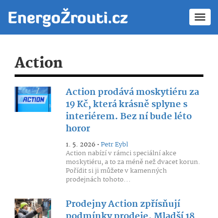
Toggl
navig
Action
Action prodává moskytiéru za
19 Kč, která krásně splyne s
interiérem. Bez ní bude léto
horor
1. 5. 2026 •
Petr Eybl
Action nabízí v rámci speciální akce
moskytiéru, a to za méně než dvacet korun.
Pořídit si ji můžete v kamenných
prodejnách tohoto...
Prodejny Action zpřísňují
podmínky prodeje. Mladší 18