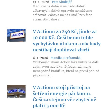
13. 1. 2026 •
Petr Šindelář
V současné době si na nedostatek
zábavných aktivit opravdu nemůžeme
stěžovat. Zábava na nás útočí ze všech
stran. Aktuálně si...
V Actionu za 240 Kč, jinde za
10 000 Kč. Češi berou tuhle
vychytávku útokem a obchody
nestíhají doplňovat zboží
6. 1. 2026 •
Monika Brešťanská
Oblíbený diskont Action láká kutily na další
zajímavou nabídku. Středem zájmu je
nenápadná krabička, která na první pohled
připomíná...
V Actionu stojí přístroj na
šetření energie pár korun.
Češi za stejnou věc zbytečně
platí i 3 000 Kč