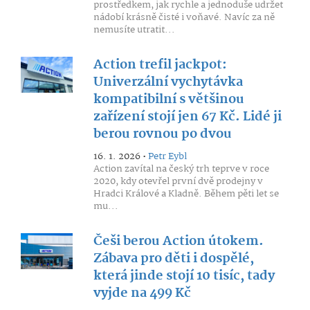
prostředkem, jak rychle a jednoduše udržet
nádobí krásně čisté i voňavé. Navíc za ně
nemusíte utratit...
Action trefil jackpot:
Univerzální vychytávka
kompatibilní s většinou
zařízení stojí jen 67 Kč. Lidé ji
berou rovnou po dvou
16. 1. 2026 •
Petr Eybl
Action zavítal na český trh teprve v roce
2020, kdy otevřel první dvě prodejny v
Hradci Králové a Kladně. Během pěti let se
mu...
Češi berou Action útokem.
Zábava pro děti i dospělé,
která jinde stojí 10 tisíc, tady
vyjde na 499 Kč