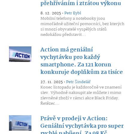
přehříváním i ztrátou výkonu
8. 12. 2025 •
Petr Eybl
Mobilní telefony a notebooky jsou
mimořádně užiteční pomocníci, bez kterých
si mnozí obyvatelé vyspělých států
nedokážou představit...
Action má geniální
vychytávku pro každý
smartphone. Za 121 korun
konkuruje doplňkům za tisíce
27. 11. 2025 •
Petr Šindelář
Konec listopadu je každoročně ve znamení
slev. Výhodně nakoupit ale můžete i mimo
zlevněné zboží v rámci akce Black Friday.
Řetězec...
Právě v prodeji v Action:
Geniální vychytávka pro super
rychlé nabíjení. Za 98 Kč