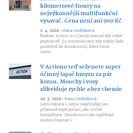
kilometrové fronty na
nejvýkonnější multifunkční
vysavač. Cena není ani 900 Kč
2. 4. 2026 •
Hana Smětáková
Řetězec Action se u Čechů obecně těší velké
popularitě. Za rozumné ceny zde nabízí řadu
produktů do domácnosti, které často
velmi...
V Actionu teď seženete super
účinný lapač hmyzu za pár
korun. Mouchy i vosy
zlikviduje rychle a bez chemie
20. 3. 2026 •
Hana Smětáková
Letní měsíce s sebou nepřinášejí jen
příjemně teplé počasí, ale i určité
komplikace. Domácnosti tak například
mohou bojovat s...