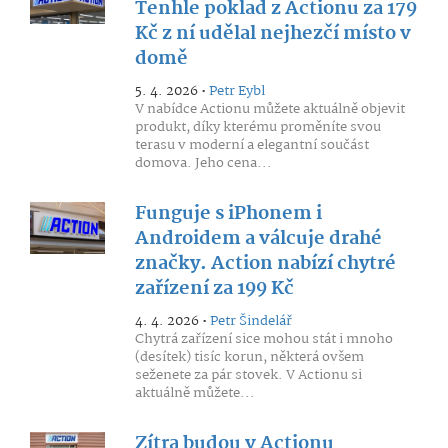
Tenhle poklad z Actionu za 179
Kč z ní udělal nejhezčí místo v
domě
5. 4. 2026 •
Petr Eybl
V nabídce Actionu můžete aktuálně objevit
produkt, díky kterému proměníte svou
terasu v moderní a elegantní součást
domova. Jeho cena...
Funguje s iPhonem i
Androidem a válcuje drahé
značky. Action nabízí chytré
zařízení za 199 Kč
4. 4. 2026 •
Petr Šindelář
Chytrá zařízení sice mohou stát i mnoho
(desítek) tisíc korun, některá ovšem
seženete za pár stovek. V Actionu si
aktuálně můžete...
Zítra budou v Actionu