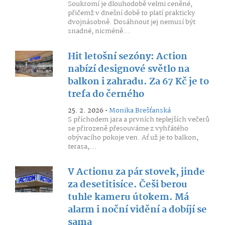
Soukromí je dlouhodobě velmi ceněné,
přičemž v dnešní době to platí prakticky
dvojnásobně. Dosáhnout jej nemusí být
snadné, nicméně...
Hit letošní sezóny: Action
nabízí designové světlo na
balkon i zahradu. Za 67 Kč je to
trefa do černého
25. 2. 2026 •
Monika Brešťanská
S příchodem jara a prvních teplejších večerů
se přirozeně přesouváme z vyhřátého
obývacího pokoje ven. Ať už je to balkon,
terasa,...
V Actionu za pár stovek, jinde
za desetitisíce. Češi berou
tuhle kameru útokem. Má
alarm i noční vidění a dobíjí se
sama