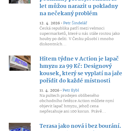
let můžou narazit u pokladny
na nečekaný problém
12. 4. 2026 •
Petr Šindelář
Česká republika patří mezi velmoci
supermarketů, které u nás stále rostou jako
houby po dešti. V Česku působí i mnoho
diskontních...
Hitem týdne v Action je lapač
hmyzu za 99 Kč: Designový
kousek, který se vyplatí na jaře
pořídit do každé místnosti
11. 4. 2026 •
Petr Eybl
Na pultech prodejen oblíbeného
obchodního řetězce Action můžete nyní
objevit lapač hmyzu, jehož cena
nepřesahuje ani 100 korun. Právě...
Terasa jako nová i bez bourání.