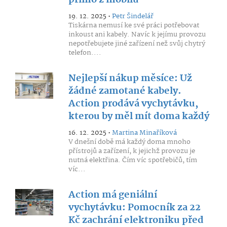
přímo z mobilu
19. 12. 2025 •
Petr Šindelář
Tiskárna nemusí ke své práci potřebovat
inkoust ani kabely. Navíc k jejímu provozu
nepotřebujete jiné zařízení než svůj chytrý
telefon....
Nejlepší nákup měsíce: Už
žádné zamotané kabely.
Action prodává vychytávku,
kterou by měl mít doma každý
16. 12. 2025 •
Martina Minaříková
V dnešní době má každý doma mnoho
přístrojů a zařízení, k jejichž provozu je
nutná elektřina. Čím víc spotřebičů, tím
víc...
Action má geniální
vychytávku: Pomocník za 22
Kč zachrání elektroniku před