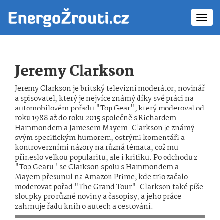
Toggl
navig
Jeremy Clarkson
Jeremy Clarkson je britský televizní moderátor, novinář
a spisovatel, který je nejvíce známý díky své práci na
automobilovém pořadu "Top Gear", který moderoval od
roku 1988 až do roku 2015 společně s Richardem
Hammondem a Jamesem Mayem. Clarkson je známý
svým specifickým humorem, ostrými komentáři a
kontroverzními názory na různá témata, což mu
přineslo velkou popularitu, ale i kritiku. Po odchodu z
"Top Gearu" se Clarkson spolu s Hammondem a
Mayem přesunul na Amazon Prime, kde trio začalo
moderovat pořad "The Grand Tour". Clarkson také píše
sloupky pro různé noviny a časopisy, a jeho práce
zahrnuje řadu knih o autech a cestování.