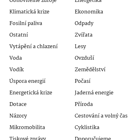
Obnovitelné zdroje
Energetika
Klimatická krize
Ekonomika
Fosilní paliva
Odpady
Ostatní
Zvířata
Vytápění a chlazení
Lesy
Voda
Ovzduší
Vodík
Zemědělství
Úspora energií
Počasí
Energetická krize
Jaderná energie
Dotace
Příroda
Názory
Cestování a volný čas
Mikromobilita
Cyklistika
Tiskové zprávy
Doporučujeme