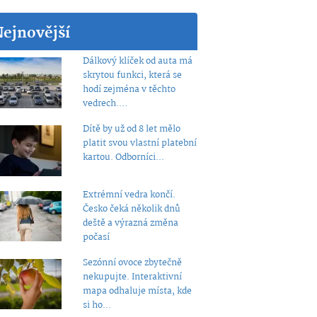
Nejnovější
Dálkový klíček od auta má
skrytou funkci, která se
hodí zejména v těchto
vedrech....
Dítě by už od 8 let mělo
platit svou vlastní platební
kartou. Odborníci...
Extrémní vedra končí.
Česko čeká několik dnů
deště a výrazná změna
počasí
Sezónní ovoce zbytečně
nekupujte. Interaktivní
mapa odhaluje místa, kde
si ho...