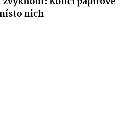
t zvyknout: Končí papírové
místo nich