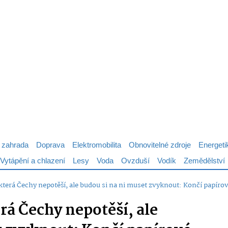
 zahrada
Doprava
Elektromobilita
Obnovitelné zdroje
Energeti
Vytápění a chlazení
Lesy
Voda
Ovzduší
Vodík
Zemědělství
terá Čechy nepotěší, ale budou si na ni muset zvyknout: Končí papíro
rá Čechy nepotěší, ale