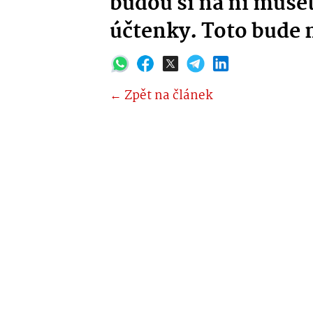
budou si na ni muse
účtenky. Toto bude 
← Zpět na článek