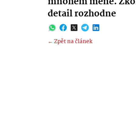
mnohem méně. Zkont
detail rozhodne
← Zpět na článek