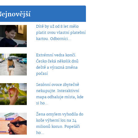
Nejnovější
Dítě by už od 8 let mělo
platit svou vlastní platební
kartou. Odborníci...
Extrémní vedra končí.
Česko čeká několik dnů
deště a výrazná změna
počasí
Sezónní ovoce zbytečně
nekupujte. Interaktivní
mapa odhaluje místa, kde
si ho...
Žena omylem vyhodila do
koše výherní los na 24
milionů korun. Popeláři
ho...