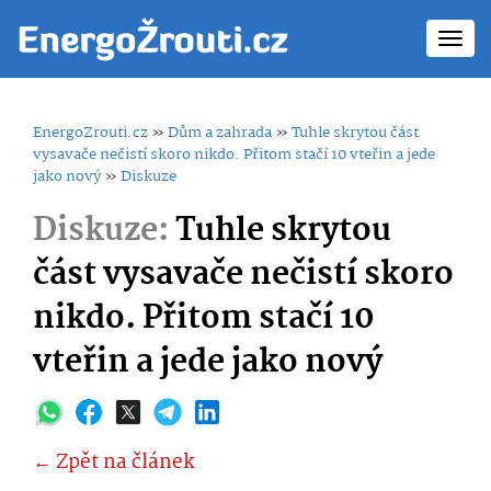
Toggl
navig
EnergoZrouti.cz
»
Dům a zahrada
»
Tuhle skrytou část
vysavače nečistí skoro nikdo. Přitom stačí 10 vteřin a jede
jako nový
»
Diskuze
Diskuze:
Tuhle skrytou
část vysavače nečistí skoro
nikdo. Přitom stačí 10
vteřin a jede jako nový
← Zpět na článek