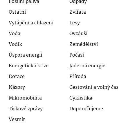
Fosilní paliva
Odpady
Ostatní
Zvířata
Vytápění a chlazení
Lesy
Voda
Ovzduší
Vodík
Zemědělství
Úspora energií
Počasí
Energetická krize
Jaderná energie
Dotace
Příroda
Názory
Cestování a volný čas
Mikromobilita
Cyklistika
Tiskové zprávy
Doporučujeme
Vesmír