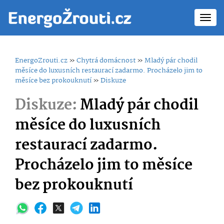
Toggl
navig
EnergoZrouti.cz
»
Chytrá domácnost
»
Mladý pár chodil
měsíce do luxusních restaurací zadarmo. Procházelo jim to
měsíce bez prokouknutí
»
Diskuze
Diskuze:
Mladý pár chodil
měsíce do luxusních
restaurací zadarmo.
Procházelo jim to měsíce
bez prokouknutí