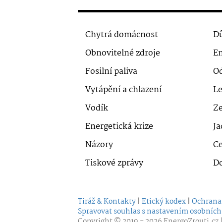
Chytrá domácnost
Dů
Obnovitelné zdroje
En
Fosilní paliva
O
Vytápění a chlazení
Le
Vodík
Ze
Energetická krize
Ja
Názory
Ce
Tiskové zprávy
D
Tiráž & Kontakty
|
Etický kodex
|
Ochrana
Spravovat souhlas s nastavením osobních
Copyright © 2019 - 2026
EnergoZrouti.cz