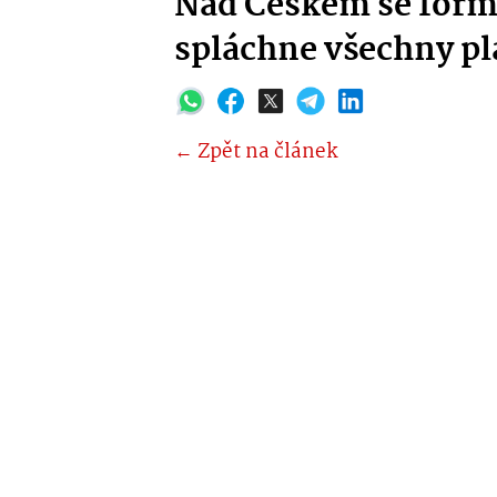
Nad Českem se formu
spláchne všechny p
← Zpět na článek