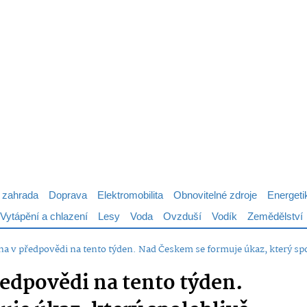
 zahrada
Doprava
Elektromobilita
Obnovitelné zdroje
Energeti
Vytápění a chlazení
Lesy
Voda
Ovzduší
Vodík
Zemědělství
a v předpovědi na tento týden. Nad Českem se formuje úkaz, který sp
edpovědi na tento týden.