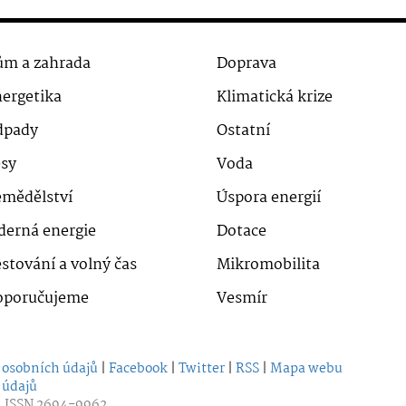
m a zahrada
Doprava
ergetika
Klimatická krize
dpady
Ostatní
sy
Voda
mědělství
Úspora energií
derná energie
Dotace
stování a volný čas
Mikromobilita
oporučujeme
Vesmír
 osobních údajů
|
Facebook
|
Twitter
|
RSS
|
Mapa webu
 údajů
| ISSN 2694-9962