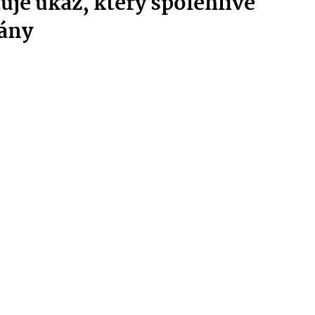
je úkaz, který spolehlivě
lány