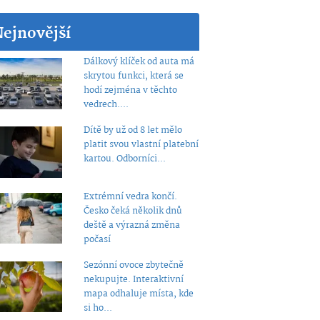
Nejnovější
Dálkový klíček od auta má
skrytou funkci, která se
hodí zejména v těchto
vedrech....
Dítě by už od 8 let mělo
platit svou vlastní platební
kartou. Odborníci...
Extrémní vedra končí.
Česko čeká několik dnů
deště a výrazná změna
počasí
Sezónní ovoce zbytečně
nekupujte. Interaktivní
mapa odhaluje místa, kde
si ho...