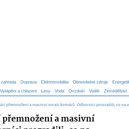
 zahrada
Doprava
Elektromobilita
Obnovitelné zdroje
Energeti
Vytápění a chlazení
Lesy
Voda
Ovzduší
Vodík
Zemědělství
ásí přemnožení a masivní invazi komárů. Odborníci prozradili, co na 
í přemnožení a masivní