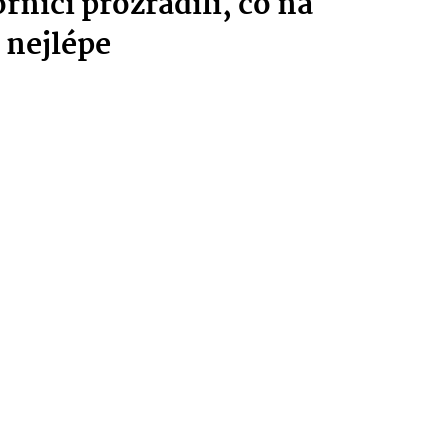
níci prozradili, co na
 nejlépe