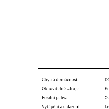
Chytrá domácnost
Dů
Obnovitelné zdroje
En
Fosilní paliva
O
Vytápění a chlazení
Le