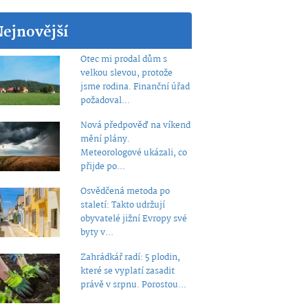
Nejnovější
Otec mi prodal dům s
velkou slevou, protože
jsme rodina. Finanční úřad
požadoval...
Nová předpověď na víkend
mění plány.
Meteorologové ukázali, co
přijde po...
Osvědčená metoda po
staletí: Takto udržují
obyvatelé jižní Evropy své
byty v...
Zahrádkář radí: 5 plodin,
které se vyplatí zasadit
právě v srpnu. Porostou...