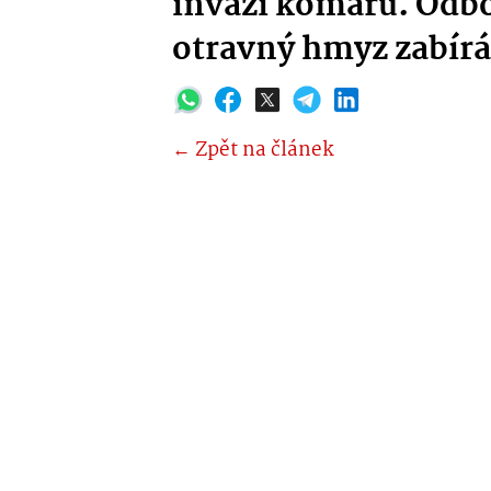
invazi komárů. Odbor
otravný hmyz zabírá
← Zpět na článek