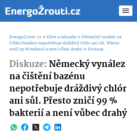
Toggl
navig
EnergoZrouti.cz
»
Dům a zahrada
»
Německý vynález na
čištění bazénu nepotřebuje dráždivý chlór ani sůl. Přesto
zničí 99 % bakterií a není vůbec drahý
»
Diskuze
Diskuze:
Německý vynález
na čištění bazénu
nepotřebuje dráždivý chlór
ani sůl. Přesto zničí 99 %
bakterií a není vůbec drahý