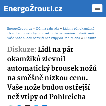
Toggl
navig
EnergoZrouti.cz
»
Dům a zahrada
»
Lidl na pár okamžiků
zlevnil automatický brousek nožů na směšně nízkou cenu.
Vaše nože budou ostřejší než vtipy od Pohlreicha
»
Diskuze
Diskuze:
Lidl na pár
okamžiků zlevnil
automatický brousek nožů
na směšně nízkou cenu.
Vaše nože budou ostřejší
než vtipy od Pohlreicha