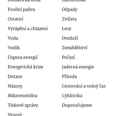
Klimatická krize
Ekonomika
Fosilní paliva
Odpady
Ostatní
Zvířata
Vytápění a chlazení
Lesy
Voda
Ovzduší
Vodík
Zemědělství
Úspora energií
Počasí
Energetická krize
Jaderná energie
Dotace
Příroda
Názory
Cestování a volný čas
Mikromobilita
Cyklistika
Tiskové zprávy
Doporučujeme
Vesmír