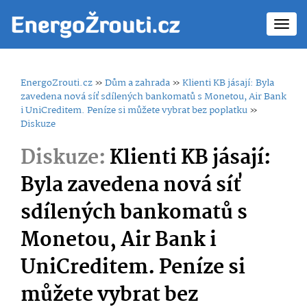
Toggl
navig
EnergoZrouti.cz
»
Dům a zahrada
»
Klienti KB jásají: Byla
zavedena nová síť sdílených bankomatů s Monetou, Air Bank
i UniCreditem. Peníze si můžete vybrat bez poplatku
»
Diskuze
Diskuze:
Klienti KB jásají:
Byla zavedena nová síť
sdílených bankomatů s
Monetou, Air Bank i
UniCreditem. Peníze si
můžete vybrat bez