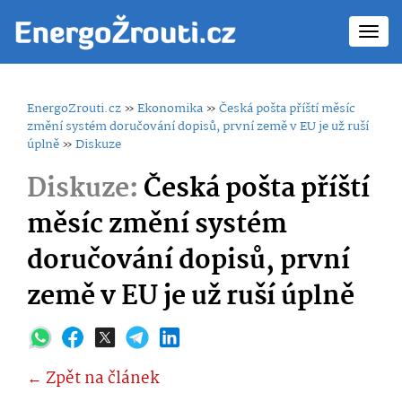
Toggl
navig
EnergoZrouti.cz
»
Ekonomika
»
Česká pošta příští měsíc
změní systém doručování dopisů, první země v EU je už ruší
úplně
»
Diskuze
Diskuze:
Česká pošta příští
měsíc změní systém
doručování dopisů, první
země v EU je už ruší úplně
← Zpět na článek