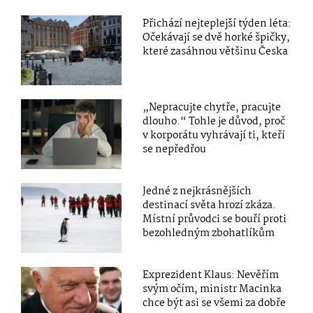
Přichází nejteplejší týden léta:
Očekávají se dvě horké špičky,
které zasáhnou většinu Česka
„Nepracujte chytře, pracujte
dlouho.“ Tohle je důvod, proč
v korporátu vyhrávají ti, kteří
se nepředřou
Jedné z nejkrásnějších
destinací světa hrozí zkáza.
Místní průvodci se bouří proti
bezohledným zbohatlíkům
Exprezident Klaus: Nevěřím
svým očím, ministr Macinka
chce být asi se všemi za dobře