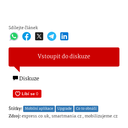
Sdílejte článek
Vstoupit do diskuze
Diskuze
Štítky:
Mobilní aplikace
Upgrade
Co to obnáší
Zdroj:
express.co.uk, smartmania.cz , mobilizujeme.cz