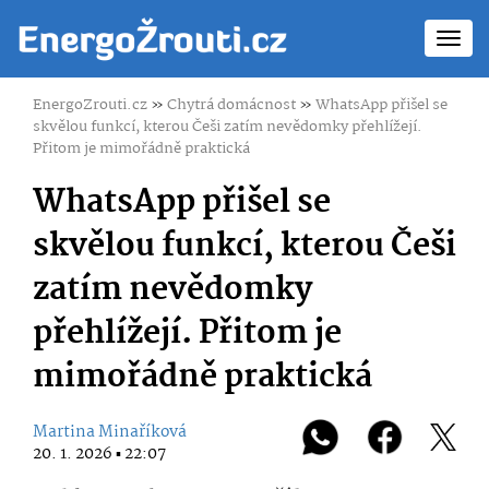
Toggl
navig
EnergoZrouti.cz
»
Chytrá domácnost
»
WhatsApp přišel se
skvělou funkcí, kterou Češi zatím nevědomky přehlížejí.
Přitom je mimořádně praktická
WhatsApp přišel se
skvělou funkcí, kterou Češi
zatím nevědomky
přehlížejí. Přitom je
mimořádně praktická
Martina Minaříková
20. 1. 2026 ▪ 22:07