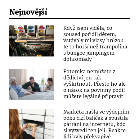
Nejnovější
Když jsem viděla, co
soused pořídil dětem,
vstávaly mi vlasy hrůzou.
Je to horší než trampolína
s bungee jumpingem
dohromady
Potomka nemůžete z
dědictví jen tak
vyškrtnout. Přesto ho ale
o nárok na povinný podíl
můžete legálně připravit
Markéta našla ve výdejním
boxu cizí balíček a spustila
pátrání na internetu, kdo
si vyzvedl ten její. Reakce
lidí byly překvapivé