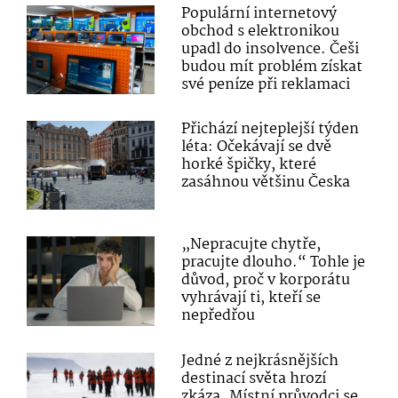
Populární internetový
obchod s elektronikou
upadl do insolvence. Češi
budou mít problém získat
své peníze při reklamaci
Přichází nejteplejší týden
léta: Očekávají se dvě
horké špičky, které
zasáhnou většinu Česka
„Nepracujte chytře,
pracujte dlouho.“ Tohle je
důvod, proč v korporátu
vyhrávají ti, kteří se
nepředřou
Jedné z nejkrásnějších
destinací světa hrozí
zkáza. Místní průvodci se