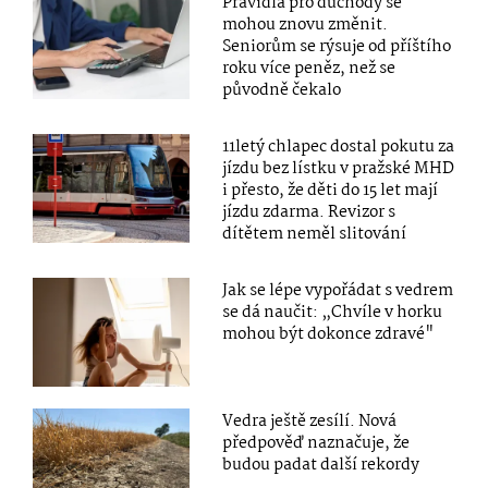
Pravidla pro důchody se
mohou znovu změnit.
Seniorům se rýsuje od příštího
roku více peněz, než se
původně čekalo
11letý chlapec dostal pokutu za
jízdu bez lístku v pražské MHD
i přesto, že děti do 15 let mají
jízdu zdarma. Revizor s
dítětem neměl slitování
Jak se lépe vypořádat s vedrem
se dá naučit: „Chvíle v horku
mohou být dokonce zdravé"
Vedra ještě zesílí. Nová
předpověď naznačuje, že
budou padat další rekordy