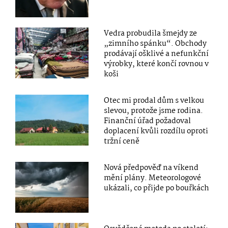
Vedra probudila šmejdy ze
„zimního spánku“. Obchody
prodávají ošklivé a nefunkční
výrobky, které končí rovnou v
koši
Otec mi prodal dům s velkou
slevou, protože jsme rodina.
Finanční úřad požadoval
doplacení kvůli rozdílu oproti
tržní ceně
Nová předpověď na víkend
mění plány. Meteorologové
ukázali, co přijde po bouřkách