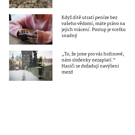
Když dítě utratí peníze bez
vašeho vědomí, máte právo na
jejich vrácení. Postup je vcelku
snadný
„To, že jsme pro vás hrdinové,
nám složenky nezaplatí.“
Hasiči se dožadují navýšení
mezd