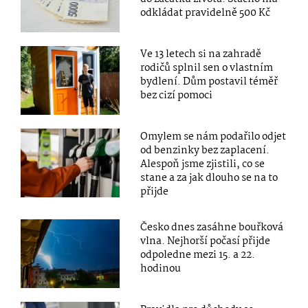
odkládat pravidelně 500 Kč
Ve 13 letech si na zahradě
rodičů splnil sen o vlastním
bydlení. Dům postavil téměř
bez cizí pomoci
Omylem se nám podařilo odjet
od benzinky bez zaplacení.
Alespoň jsme zjistili, co se
stane a za jak dlouho se na to
přijde
Česko dnes zasáhne bouřková
vlna. Nejhorší počasí přijde
odpoledne mezi 15. a 22.
hodinou