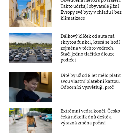
Osvědčená metoda po staletí:
Takto udržují obyvatelé jižní
Evropy své byty v chladu i bez
klimatizace
Dálkový klíček od auta má
skrytou funkci, která se hodí
zejména v těchto vedrech.
Stačí jedno tlačítko dlouze
podržet
Dítě by už od 8 let mělo platit
svou vlastní platební kartou.
Odborníci vysvětlují, proč
Extrémní vedra končí. Česko
čeká několik dnů deště a
výrazná změna počasí