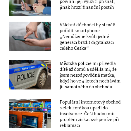
povinni její využití přiznat,
jinak hrozí finanční postih
Všichni důchodci by si měli
pořídit smartphone.
„Nemůžeme kvůli jedné
generaci brzdit digitalizaci
celého Česka“
Městská policie mi přivedla
dítě až domů a sdělila mi, že
jsem nezodpovědná matka,
když ho ve 4 letech nechávám
jít samotného do obchodu
Populární internetový obchod
s elektronikou upadl do
insolvence. Češi budou mít
problém získat své peníze při
reklamaci