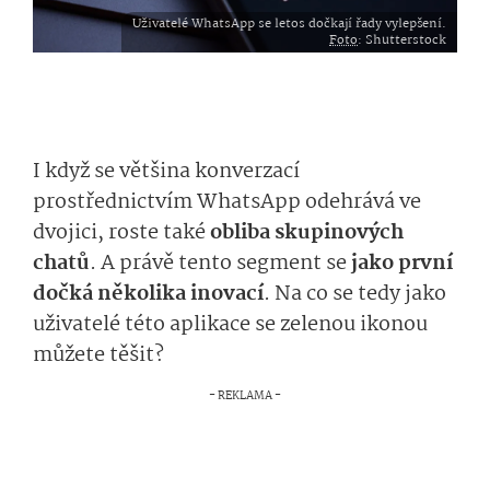
Uživatelé WhatsApp se letos dočkají řady vylepšení.
Foto
: Shutterstock
I když se většina konverzací
prostřednictvím WhatsApp odehrává ve
dvojici, roste také
obliba skupinových
chatů
. A právě tento segment se
jako první
dočká několika inovací
. Na co se tedy jako
uživatelé této aplikace se zelenou ikonou
můžete těšit?