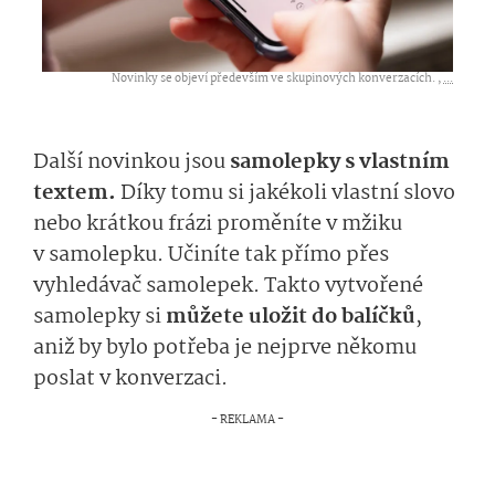
Novinky se objeví především ve skupinových konverzacích. ,
...
Další novinkou jsou
samolepky s vlastním
textem.
Díky tomu si jakékoli vlastní slovo
nebo krátkou frázi proměníte v mžiku
v samolepku. Učiníte tak přímo přes
vyhledávač samolepek. Takto vytvořené
samolepky si
můžete uložit do balíčků
,
aniž by bylo potřeba je nejprve někomu
poslat v konverzaci.