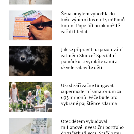
Žena omylem vyhodila do
koše výherní los na 24 milionů
korun. Popeláři ho okamžitě
začali hledat
Jak se připravit na pozorování
zatmění Slunce? Speciální
pomůcku si vyrobíte sami a
skvěle zabavíte děti
Už od září začne fungovat
supermoderní sanatorium za
693 milionů. Péče bude pro
vybrané pojištěnce zdarma
Otec dětem vybudoval
milionové investiční portfolio
do začátku života. Stačilo mu