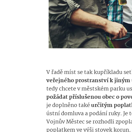
V řadě míst se tak kupříkladu se
veřejného prostranství k jiným 
tedy chcete v městském parku usp
požádat příslušenou obec o pov
je doplněno také
určitým poplat
ústní domluva a podání ruky. Je 
Vojnův Městec se rozhodli zpopla
poplatkem ve výši stovek korun.