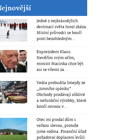
Nejnovější
Jedné z nejkrásnějších
destinací světa hrozí zkáza.
Místní průvodci se bouří
proti bezohledným...
Exprezident Klaus:
Nevěřím svým očím,
ministr Macinka chce být
asi se všemi za...
Vedra probudila šmejdy ze
„zimního spánku“.
Obchody prodávají ošklivé
a nefunkční výrobky, které
končí rovnou v...
Otec mi prodal dům s
velkou slevou, protože
jsme rodina. Finanční úřad
požadoval doplacení kvůli