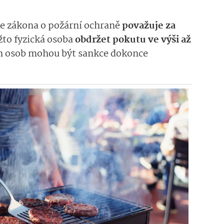
le zákona o požární ochraně
považuje za
žto fyzická osoba
obdržet pokutu ve výši až
ch osob mohou být sankce dokonce