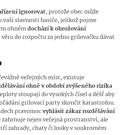
ařízení ignorovat
, protože obec může
 vaší slavnosti hasiče, jelikož pojme
eným ohněm
dochází k ohrožování
i věru do rozpočtu za jednu grilovačku dávat
o
řevážně veřejných míst, existuje
zdělávání ohně v období zvýšeného rizika
teploty stoupají do vysokých čísel a déšť aby
řádání grilovací party skončit katastrofou.
ípadech pravomoc
vyhlásit zákaz rozdělávání
 zahrnuje nejen veřejná prostranství, ale
ří zahrady, chaty či louky v soukromém