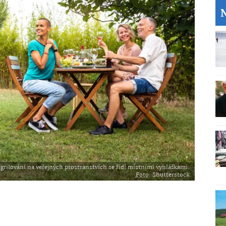
 grilování na veřejných prostranstvích se řídí místními vyhláškami.
Foto
: Shutterstock