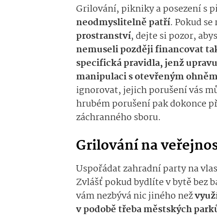
Grilování, pikniky a posezení s 
neodmyslitelně patří
. Pokud se
prostranství
, dejte si pozor, ab
nemuseli později financovat t
specifická pravidla, jenž upravu
manipulaci s otevřeným ohně
ignorovat, jejich porušení vás m
hrubém porušení pak dokonce při
záchranného sboru.
Grilování na veřejno
Uspořádat zahradní party na vl
Zvlášť pokud bydlíte v bytě bez 
vám nezbývá nic jiného než
využí
v podobě třeba městských parků