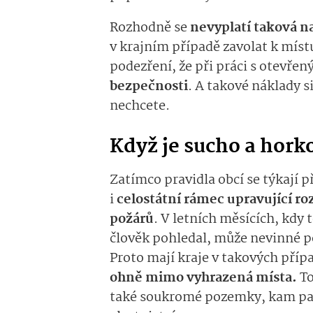
Rozhodně se
nevyplatí taková n
v krajním případě zavolat k místu
podezření, že při práci s otevř
bezpečnosti
. A takové náklady s
nechcete.
Když je sucho a hork
Zatímco pravidla obcí se týkají p
i
celostátní rámec upravující ro
požárů
. V letních měsících, kdy 
člověk pohledal, může nevinné po
Proto mají kraje v takových př
ohně mimo vyhrazená místa.
To
také soukromé pozemky, kam pat