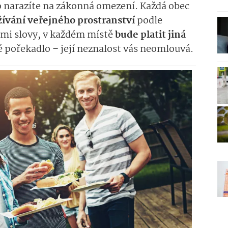
o narazíte na zákonná omezení. Každá obec
žívání veřejného prostranství
podle
ými slovy, v každém místě
bude platit jiná
mé pořekadlo – její neznalost vás neomlouvá.