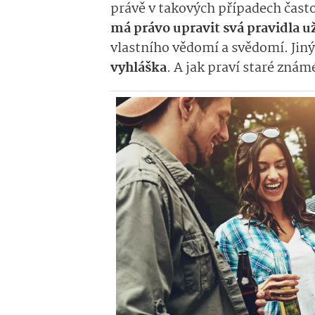
právě v takových případech čast
má právo upravit svá pravidla u
vlastního vědomí a svědomí. Jin
vyhláška
. A jak praví staré zná