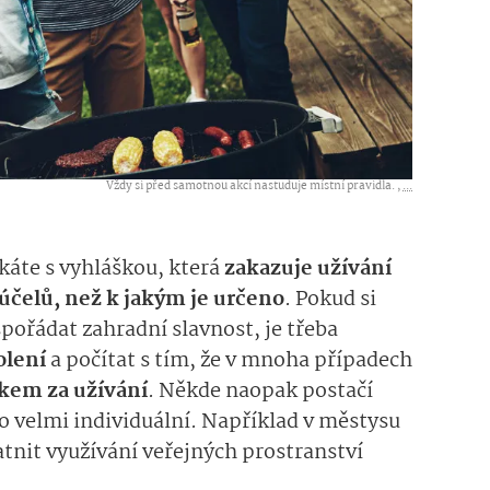
Vždy si před samotnou akcí nastuduje místní pravidla. ,
...
tkáte s vyhláškou, která
zakazuje užívání
účelů, než k jakým je určeno
. Pokud si
ořádat zahradní slavnost, je třeba
olení
a počítat s tím, že v mnoha případech
kem za užívání
. Někde naopak postačí
to velmi individuální. Například v městysu
tnit využívání veřejných prostranství