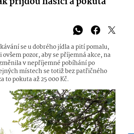
ak přijdou hasiči a pokuta
kávání se u dobrého jídla a pití pomalu,
 si ovšem pozor, aby se příjemná akce, na
nezměnila v nepříjemné pobíhání po
ejných místech se totiž bez patřičného
za to pokuta až 25 000 Kč.