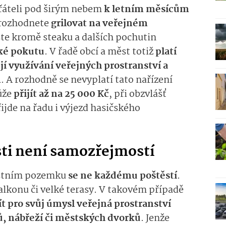
přáteli pod širým nebem
k letním měsícům
 rozhodnete
grilovat na veřejném
yste kromě steaku a dalších pochutin
aké pokutu
. V řadě obcí a měst totiž
platí
jí využívání veřejných prostranství a
m
. A rozhodně se nevyplatí tato nařízení
ůže
přijít až na 25 000 Kč
, při obzvlášť
jde na řadu i výjezd hasičského
sti není samozřejmostí
astním pozemku
se ne každému poštěstí
.
balkonu či velké terasy. V takovém případě
t pro svůj úmysl veřejná prostranství
, nábřeží či městských dvorků
. Jenže