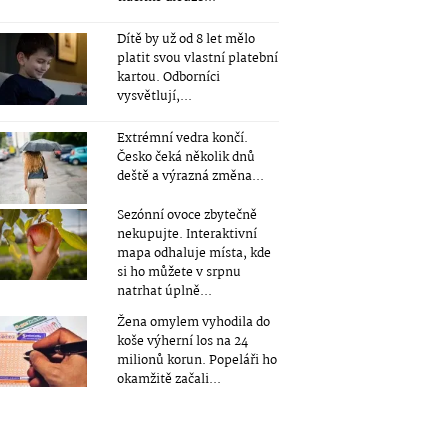
Dítě by už od 8 let mělo
platit svou vlastní platební
kartou. Odborníci
vysvětlují,...
Extrémní vedra končí.
Česko čeká několik dnů
deště a výrazná změna...
Sezónní ovoce zbytečně
nekupujte. Interaktivní
mapa odhaluje místa, kde
si ho můžete v srpnu
natrhat úplně...
Žena omylem vyhodila do
koše výherní los na 24
milionů korun. Popeláři ho
okamžitě začali...