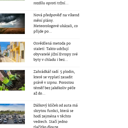
rozdílu oproti tržní...
Nová předpověď na víkend
mění plány.
Meteorologové ukázali, co
přijde po...
Osvědčená metoda po
staletí: Takto udržují
obyvatelé jižní Evropy své
byty v chladu i bez...
Zahrádkář radí: 5 plodin,
které se vyplatí zasadit
právě v srpnu. Porostou
téměř bez jakékoliv péče
až do...
Dálkový klíček od auta má
skrytou funkci, která se
hodí zejména v těchto
vedrech. Stačí jedno
tlačítko dlouze...