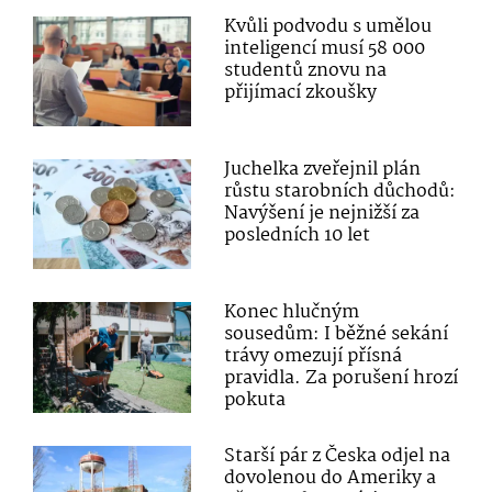
Kvůli podvodu s umělou
inteligencí musí 58 000
studentů znovu na
přijímací zkoušky
Juchelka zveřejnil plán
růstu starobních důchodů:
Navýšení je nejnižší za
posledních 10 let
Konec hlučným
sousedům: I běžné sekání
trávy omezují přísná
pravidla. Za porušení hrozí
pokuta
Starší pár z Česka odjel na
dovolenou do Ameriky a