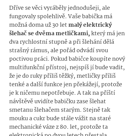
Dříve se věci vyráběly jednodušeji, ale
fungovaly spolehlivě. Vaše babička má
možná doma už 30 let
malý elektrický
šlehač se dvěma metličkami,
který má jen
dva rychlostní stupně a při šlehání dělá
strašný rámus, ale pořád odvádí svou
poctivou práci. Pokud babičce koupíte nový
multifunkční přístroj, nejspíš jí bude vadit,
že je do ruky příliš těžký, metličky příliš
tenké a další funkce jen překážejí, protože
je k ničemu nepotřebuje. A tak na příští
návštěvě uvidíte babičku zase šlehat
smetanu šlehačem starým. Stejně tak
mouku a cukr bude stále vážit na staré
mechanické váze z 80. let, protože ta
elektronická po dvou letech přestala