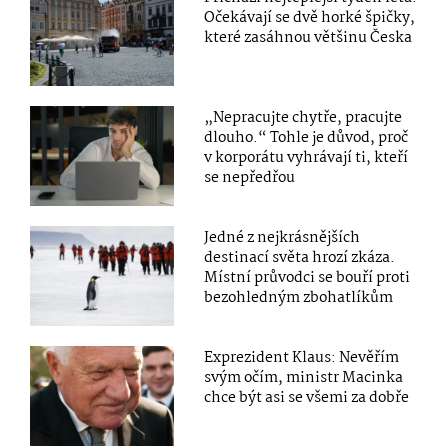
Očekávají se dvě horké špičky,
které zasáhnou většinu Česka
„Nepracujte chytře, pracujte
dlouho.“ Tohle je důvod, proč
v korporátu vyhrávají ti, kteří
se nepředřou
Jedné z nejkrásnějších
destinací světa hrozí zkáza.
Místní průvodci se bouří proti
bezohledným zbohatlíkům
Exprezident Klaus: Nevěřím
svým očím, ministr Macinka
chce být asi se všemi za dobře