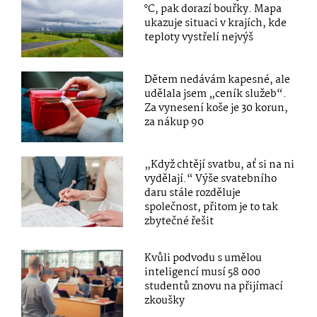
°C, pak dorazí bouřky. Mapa
ukazuje situaci v krajích, kde
teploty vystřelí nejvýš
Dětem nedávám kapesné, ale
udělala jsem „ceník služeb“.
Za vynesení koše je 30 korun,
za nákup 90
„Když chtějí svatbu, ať si na ni
vydělají.“ Výše svatebního
daru stále rozděluje
společnost, přitom je to tak
zbytečné řešit
Kvůli podvodu s umělou
inteligencí musí 58 000
studentů znovu na přijímací
zkoušky