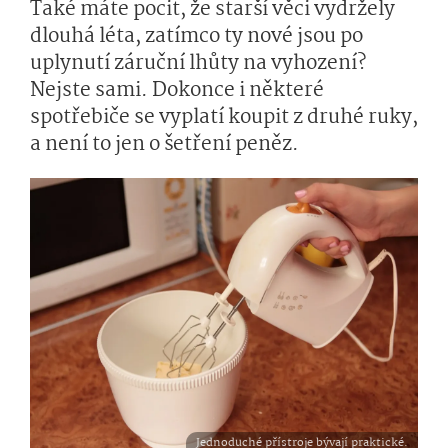
Také máte pocit, že starší věci vydržely
dlouhá léta, zatímco ty nové jsou po
uplynutí záruční lhůty na vyhození?
Nejste sami. Dokonce i některé
spotřebiče se vyplatí koupit z druhé ruky,
a není to jen o šetření peněz.
Jednoduché přístroje bývají praktické.