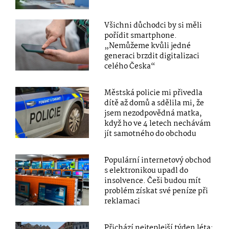
Všichni důchodci by si měli
pořídit smartphone.
„Nemůžeme kvůli jedné
generaci brzdit digitalizaci
celého Česka“
Městská policie mi přivedla
dítě až domů a sdělila mi, že
jsem nezodpovědná matka,
když ho ve 4 letech nechávám
jít samotného do obchodu
Populární internetový obchod
s elektronikou upadl do
insolvence. Češi budou mít
problém získat své peníze při
reklamaci
Přichází nejteplejší týden léta: