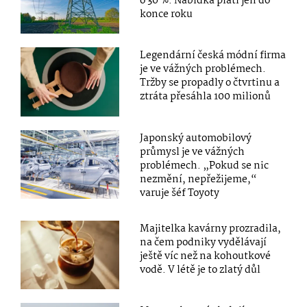
o 30 %. Nabídka platí jen do
konce roku
Legendární česká módní firma
je ve vážných problémech.
Tržby se propadly o čtvrtinu a
ztráta přesáhla 100 milionů
Japonský automobilový
průmysl je ve vážných
problémech. „Pokud se nic
nezmění, nepřežijeme,“
varuje šéf Toyoty
Majitelka kavárny prozradila,
na čem podniky vydělávají
ještě víc než na kohoutkové
vodě. V létě je to zlatý důl