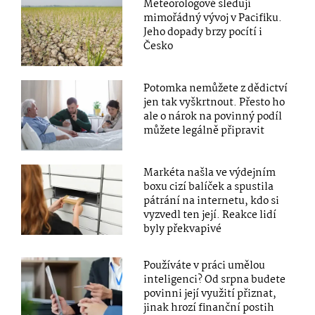
Meteorologové sledují
mimořádný vývoj v Pacifiku.
Jeho dopady brzy pocítí i
Česko
Potomka nemůžete z dědictví
jen tak vyškrtnout. Přesto ho
ale o nárok na povinný podíl
můžete legálně připravit
Markéta našla ve výdejním
boxu cizí balíček a spustila
pátrání na internetu, kdo si
vyzvedl ten její. Reakce lidí
byly překvapivé
Používáte v práci umělou
inteligenci? Od srpna budete
povinni její využití přiznat,
jinak hrozí finanční postih