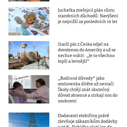
Juchelka zveřejnil plán růstu
starobních důchodů: Navýšení
je nejnižší za posledních 10 let
Starší pár z Česka odjel na
dovolenou do Ameriky a už se
nechce vrátit: „Je to všechno
lepší a levnější“
„Rodinné důvody“ jako
omluvenka dítěte už nestačí.
Školy chtějí znát skutečný
důvod absence a strkají nos do
soukromí
Dodavatel elektřiny právě
zlevňuje zákazníkům dodávky