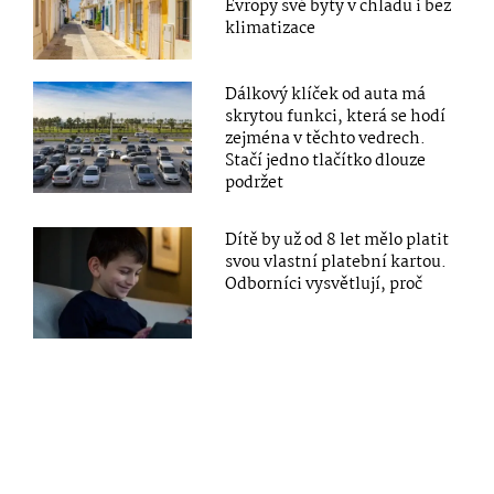
Evropy své byty v chladu i bez
klimatizace
Dálkový klíček od auta má
skrytou funkci, která se hodí
zejména v těchto vedrech.
Stačí jedno tlačítko dlouze
podržet
Dítě by už od 8 let mělo platit
svou vlastní platební kartou.
Odborníci vysvětlují, proč