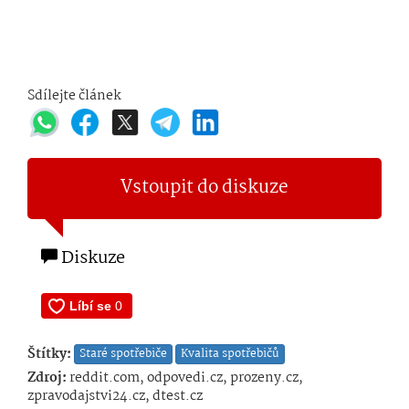
Sdílejte článek
Vstoupit do diskuze
Diskuze
Štítky:
Staré spotřebiče
Kvalita spotřebičů
Zdroj:
reddit.com, odpovedi.cz, prozeny.cz,
zpravodajstvi24.cz, dtest.cz