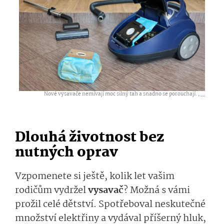
Nové vysavače nemívají moc silný tah a snadno se porouchají. ,
...
Dlouhá životnost bez
nutných oprav
Vzpomenete si ještě, kolik let vašim
rodičům vydržel
vysavač
? Možná s vámi
prožil celé dětství. Spotřeboval neskutečné
množství elektřiny a vydával příšerný hluk,