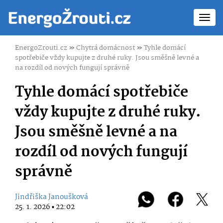
Toggl
navig
EnergoZrouti.cz
»
Chytrá domácnost
»
Tyhle domácí
spotřebiče vždy kupujte z druhé ruky. Jsou směšně levné a
na rozdíl od nových fungují správně
Tyhle domácí spotřebiče
vždy kupujte z druhé ruky.
Jsou směšně levné a na
rozdíl od nových fungují
správně
Jindřiška Janoušková
25. 1. 2026 ▪ 22:02