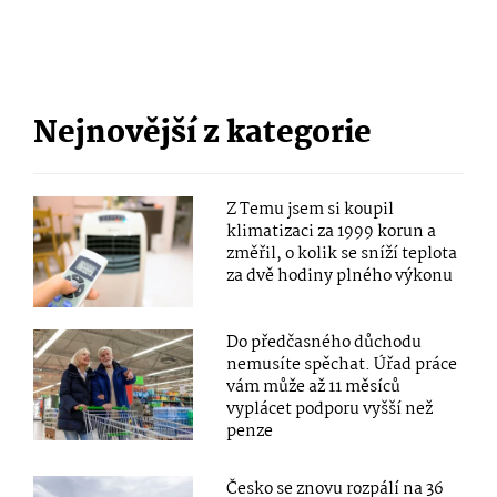
Nejnovější z kategorie
Z Temu jsem si koupil
klimatizaci za 1999 korun a
změřil, o kolik se sníží teplota
za dvě hodiny plného výkonu
Do předčasného důchodu
nemusíte spěchat. Úřad práce
vám může až 11 měsíců
vyplácet podporu vyšší než
penze
Česko se znovu rozpálí na 36