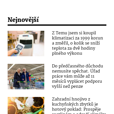
Nejnovější
Z Temu jsem si koupil
klimatizaci za 1999 korun
a změřil, o kolik se sníží
teplota za dvě hodiny
plného výkonu
Do předčasného důchodu
nemusíte spěchat. Úřad
práce vám může až 11
měsíců vyplácet podporu
vyšší než penze
Zahradní hnojivo z
kuchyňských zbytků je
hotový poklad: Prospěje