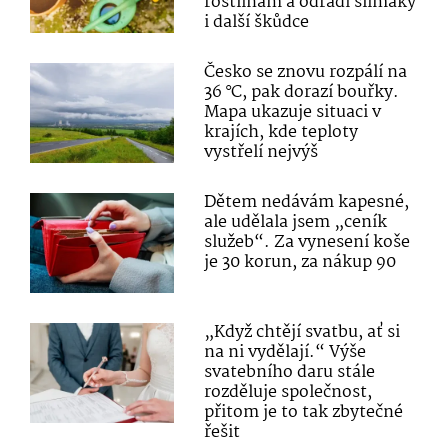
rostlinám a odradí slimáky
i další škůdce
Česko se znovu rozpálí na
36 °C, pak dorazí bouřky.
Mapa ukazuje situaci v
krajích, kde teploty
vystřelí nejvýš
Dětem nedávám kapesné,
ale udělala jsem „ceník
služeb“. Za vynesení koše
je 30 korun, za nákup 90
„Když chtějí svatbu, ať si
na ni vydělají.“ Výše
svatebního daru stále
rozděluje společnost,
přitom je to tak zbytečné
řešit