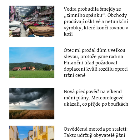
Vedra probudila šmejdy ze
„zimního spánku“. Obchody
prodávají ošklivé a nefunkční
výrobky, které končí rovnou v
koši
Otec mi prodal dům s velkou
slevou, protože jsme rodina.
Finanční úřad požadoval
doplacení kvůli rozdílu oproti
tržní ceně
Nová předpověď na víkend
mění plány. Meteorologové
ukázali, co přijde po bouřkách
Osvědčená metoda po staletí:
Takto udržují obyvatelé jižní