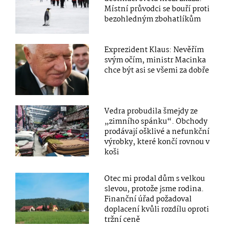
Místní průvodci se bouří proti
bezohledným zbohatlíkům
Exprezident Klaus: Nevěřím
svým očím, ministr Macinka
chce být asi se všemi za dobře
Vedra probudila šmejdy ze
„zimního spánku“. Obchody
prodávají ošklivé a nefunkční
výrobky, které končí rovnou v
koši
Otec mi prodal dům s velkou
slevou, protože jsme rodina.
Finanční úřad požadoval
doplacení kvůli rozdílu oproti
tržní ceně