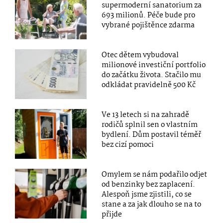
supermoderní sanatorium za
693 milionů. Péče bude pro
vybrané pojištěnce zdarma
Otec dětem vybudoval
milionové investiční portfolio
do začátku života. Stačilo mu
odkládat pravidelně 500 Kč
Ve 13 letech si na zahradě
rodičů splnil sen o vlastním
bydlení. Dům postavil téměř
bez cizí pomoci
Omylem se nám podařilo odjet
od benzinky bez zaplacení.
Alespoň jsme zjistili, co se
stane a za jak dlouho se na to
přijde