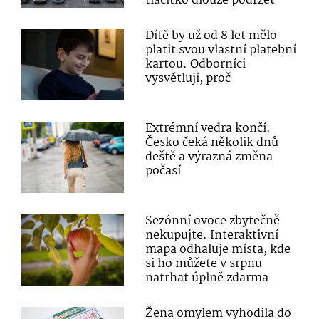
tlačítko dlouze podržet
Dítě by už od 8 let mělo
platit svou vlastní platební
kartou. Odborníci
vysvětlují, proč
Extrémní vedra končí.
Česko čeká několik dnů
deště a výrazná změna
počasí
Sezónní ovoce zbytečně
nekupujte. Interaktivní
mapa odhaluje místa, kde
si ho můžete v srpnu
natrhat úplně zdarma
Žena omylem vyhodila do