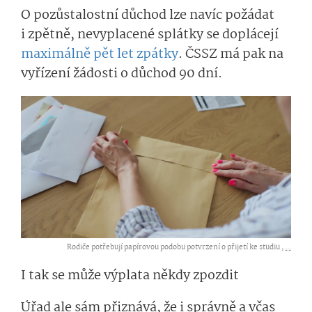
O pozůstalostní důchod lze navíc požádat
i zpětně, nevyplacené splátky se doplácejí
maximálně pět let zpátky
. ČSSZ má pak na
vyřízení žádosti o důchod 90 dní.
Rodiče potřebují papírovou podobu potvrzení o přijetí ke studiu ,
...
I tak se může výplata někdy zpozdit
Úřad ale sám přiznává, že i správně a včas