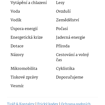
Vytápění a chlazení
Lesy
Voda
Ovzduší
Vodík
Zemědělství
Úspora energií
Počasí
Energetická krize
Jaderná energie
Dotace
Příroda
Názory
Cestování a volný
čas
Mikromobilita
Cyklistika
Tiskové zprávy
Doporučujeme
Vesmír
Tiráž & Kontakty
|
Etický kodex
|
Ochrana osobních