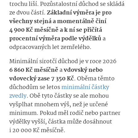
trochu liší. Pozůstalostní důchod se skládá
ze dvou částí.
Základní výměra je pro
všechny stejná a momentálně činí
4 900 Kč měsíčně a k ní se přičítá
procentní výměra podle výdělků
a
odpracovaných let zemřelého.
Minimální sirotčí důchod je v roce 2026
6 860 Kč měsíčně
a
vdovský nebo
vdovecký zase 7 350 Kč
. Oběma těmto
důchodům se letos
minimální částky
zvedly
. Obě tyto částky se ale mohou
vyšplhat mnohem výš, než je určené
minimum. Pokud měl rodič nebo partner
výdělky vyšší, částka může dosáhnout
i 20 000 Kč měsíčně.