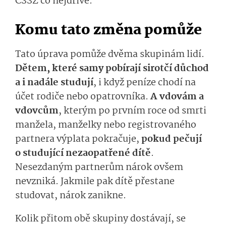
ČSSZ co nejdříve.
Komu tato změna pomůže
Tato úprava pomůže dvěma skupinám lidí.
Dětem, které samy pobírají sirotčí důchod
a i nadále studují
, i když peníze chodí na
účet rodiče nebo opatrovníka.
A vdovám a
vdovcům
, kterým po prvním roce od smrti
manžela, manželky nebo registrovaného
partnera výplata pokračuje,
pokud pečují
o studující nezaopatřené dítě
.
Nesezdaným partnerům nárok ovšem
nevzniká. Jakmile pak dítě přestane
studovat, nárok zanikne.
Kolik přitom obě skupiny dostávají, se