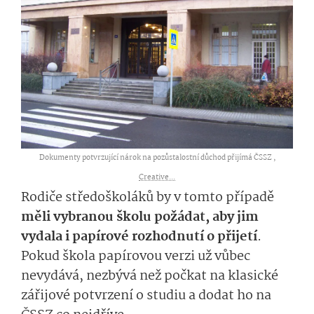
Dokumenty potvrzující nárok na pozůstalostní důchod přijímá ČSSZ ,
Creative...
Rodiče středoškoláků by v tomto případě
měli vybranou školu požádat, aby jim
vydala i papírové rozhodnutí o přijetí
.
Pokud škola papírovou verzi už vůbec
nevydává, nezbývá než počkat na klasické
zářijové potvrzení o studiu a dodat ho na