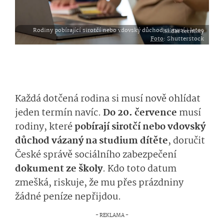
Rodiny pobírající sirotčí nebo vdovský důchod si musí i letos hlídat termíny
Foto
: Shutterstock
Každá dotčená rodina si musí nově ohlídat
jeden termín navíc.
Do 20. července
musí
rodiny, které
pobírají sirotčí nebo vdovský
důchod vázaný na studium dítěte
, doručit
České správě sociálního zabezpečení
dokument ze školy
. Kdo toto datum
zmešká, riskuje, že mu přes prázdniny
žádné peníze nepřijdou.