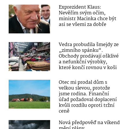
Exprezident Klaus:
Nevěřím svým očím,
ministr Macinka chce být
asi se všemi za dobře
Vedra probudila šmejdy ze
„zimního spánku“.
Obchody prodávají ošklivé
a nefunkční výrobky,
které končí rovnou v koši
Otec mi prodal dům s
velkou slevou, protože
jsme rodina. Finanční
úřad požadoval doplacení
kvůli rozdílu oproti tržní
ceně
Nová předpověď na víkend
mění plány.