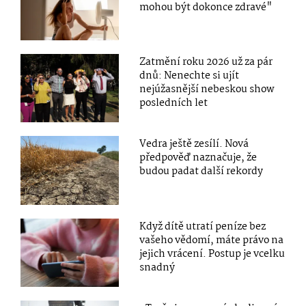
mohou být dokonce zdravé"
Zatmění roku 2026 už za pár
dnů: Nenechte si ujít
nejúžasnější nebeskou show
posledních let
Vedra ještě zesílí. Nová
předpověď naznačuje, že
budou padat další rekordy
Když dítě utratí peníze bez
vašeho vědomí, máte právo na
jejich vrácení. Postup je vcelku
snadný