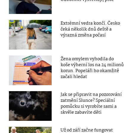
Extrémní vedra končí. Česko
čeká několik dnů deště a
výrazná změna počasí
Žena omylem vyhodila do
koše výherní los na 24 milionů
korun. Popeláři ho okamžitě
začali hledat
Jak se připravit na pozorování
zatmění Slunce? Speciální
pomůcku si vyrobíte sami a
skvěle zabavíte děti
Už od září začne fungovat