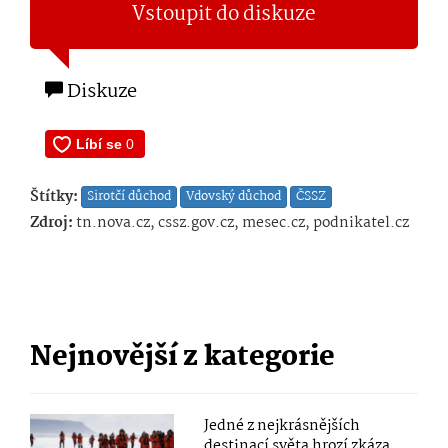
Vstoupit do diskuze
Diskuze
Štítky:
Sirotčí důchod
Vdovský důchod
ČSSZ
Zdroj:
tn.nova.cz, cssz.gov.cz, mesec.cz, podnikatel.cz
Nejnovější z kategorie
Jedné z nejkrásnějších
destinací světa hrozí zkáza.