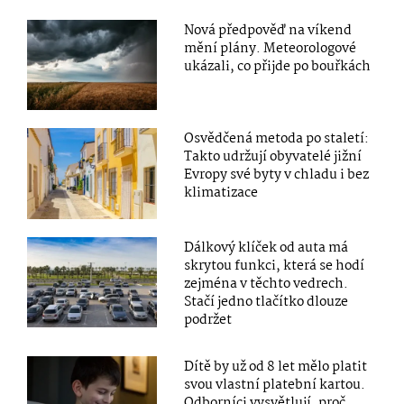
Nová předpověď na víkend
mění plány. Meteorologové
ukázali, co přijde po bouřkách
Osvědčená metoda po staletí:
Takto udržují obyvatelé jižní
Evropy své byty v chladu i bez
klimatizace
Dálkový klíček od auta má
skrytou funkci, která se hodí
zejména v těchto vedrech.
Stačí jedno tlačítko dlouze
podržet
Dítě by už od 8 let mělo platit
svou vlastní platební kartou.
Odborníci vysvětlují, proč