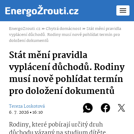
Toggl
navig
EnergoZrouti.cz
»
Chytrá domácnost
»
Stát mění pravidla
vyplácení důchodů. Rodiny musí nově pohlídat termín pro
doložení dokumentů
Stát mění pravidla
vyplácení důchodů. Rodiny
musí nově pohlídat termín
pro doložení dokumentů
Tereza Loskotová
6. 7. 2026 ▪ 16:10
Rodiny, které pobírají určitý druh
důchodu vázaný na studium dítěte,