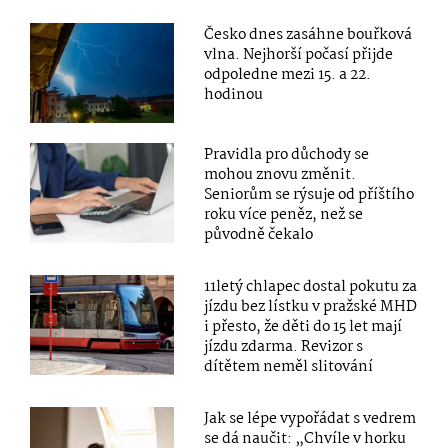
Česko dnes zasáhne bouřková
vlna. Nejhorší počasí přijde
odpoledne mezi 15. a 22.
hodinou
Pravidla pro důchody se
mohou znovu změnit.
Seniorům se rýsuje od příštího
roku více peněz, než se
původně čekalo
11letý chlapec dostal pokutu za
jízdu bez lístku v pražské MHD
i přesto, že děti do 15 let mají
jízdu zdarma. Revizor s
dítětem neměl slitování
Jak se lépe vypořádat s vedrem
se dá naučit: „Chvíle v horku