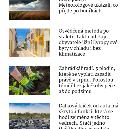
Meteorologové ukázali, co
přijde po bouřkách
Osvědčená metoda po
staletí: Takto udržují
obyvatelé jižní Evropy své
byty v chladu i bez
klimatizace
Zahrádkář radí: 5 plodin,
které se vyplatí zasadit
právě v srpnu. Porostou
téměř bez jakékoliv péče
až do podzimu
Dálkový klíček od auta má
skrytou funkci, která se
hodí zejména v těchto
vedrech. Stačí jedno