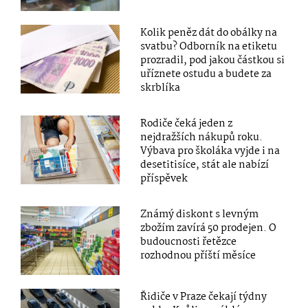
Kolik peněz dát do obálky na
svatbu? Odborník na etiketu
prozradil, pod jakou částkou si
uříznete ostudu a budete za
skrblíka
Rodiče čeká jeden z
nejdražších nákupů roku.
Výbava pro školáka vyjde i na
desetitisíce, stát ale nabízí
příspěvek
Známý diskont s levným
zbožím zavírá 50 prodejen. O
budoucnosti řetězce
rozhodnou příští měsíce
Řidiče v Praze čekají týdny