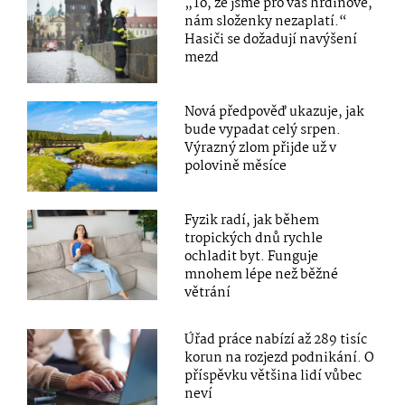
„To, že jsme pro vás hrdinové,
nám složenky nezaplatí.“
Hasiči se dožadují navýšení
mezd
Nová předpověď ukazuje, jak
bude vypadat celý srpen.
Výrazný zlom přijde už v
polovině měsíce
Fyzik radí, jak během
tropických dnů rychle
ochladit byt. Funguje
mnohem lépe než běžné
větrání
Úřad práce nabízí až 289 tisíc
korun na rozjezd podnikání. O
příspěvku většina lidí vůbec
neví