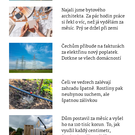
Najali jsme bytového
architekta. Za pár hodin práce
si řekl o víc, než já vydělám za
měsíc. Prý se držel při zemi
Čechům přibude na fakturách
za elektřinu nový poplatek.
Dotkne se všech domácností
Češi ve vedrech zalévají
zahradu špatně. Rostliny pak
neuhynou suchem, ale
špatnou zálivkou
Dům postavil za měsíc a vyšel
ho na 110 tisíc korun. To, jak
využil každý centimetr,