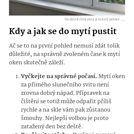
Na zářivě čistá okna je krásný pohled. ,
...
Kdy a jak se do mytí pustit
Ač se to na první pohled nemusí zdát tolik
důležité, na správně zvoleném čase k mytí
oken skutečně záleží.
Vyčkejte na správné počasí.
Mytí oken
za přímého slunečního svitu není
zrovna dobrý nápad. Přípravek na
čištění se totiž může odpařit příliš
rychle a na skle vám pak zůstanou
šmouhy. Nejlepší volbou je proto
zatažený den bez deště.