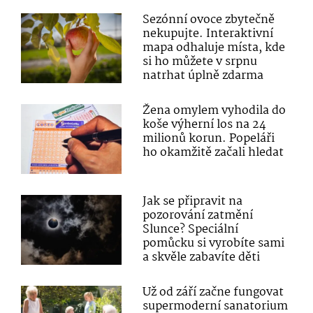
Sezónní ovoce zbytečně
nekupujte. Interaktivní
mapa odhaluje místa, kde
si ho můžete v srpnu
natrhat úplně zdarma
Žena omylem vyhodila do
koše výherní los na 24
milionů korun. Popeláři
ho okamžitě začali hledat
Jak se připravit na
pozorování zatmění
Slunce? Speciální
pomůcku si vyrobíte sami
a skvěle zabavíte děti
Už od září začne fungovat
supermoderní sanatorium