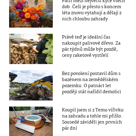
Patří mezi největší kýče všech
dob. Češi je přesto s koncem
léta znovu vytahují a dělají z
nich chloubu zahrady
Právě teď je ideální čas
nakoupit palivové dřevo. Za
pár týdnů může být pozdě,
ceny raketově vystřelí
Bez povolení postavil dům s
bazénem na zemědělském
pozemku. O patnáct let
později stát nařídil demolici
Koupil jsem si z Temu vířivku
na zahradu a tohle mi přišlo.
Sousedé záviděli jen prvních
pár dní