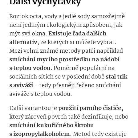
Další vychytávky
Roztok octa, vody a jedlé sody samozřejmě
není jediným ekologickým způsobem, jak
mýt svá okna.
Existuje řada dalších
alternativ
, ze kterých si můžete vybrat.
Mezi velmi známé metody patří například
smíchání mycího prostředku na nádobí
s teplou vodou
. Poměrně populární na
sociálních sítích se v poslední době
stal trik
s aviváží
– tedy přesněji řečeno smíchání
aviváže s teplou vodou.
Další variantou je
použití parního čističe,
který zároveň povrch také dezinfikuje, nebo
smíchání kukuřičného škrobu
s izopropylal­koholem
. Metod tedy existuje