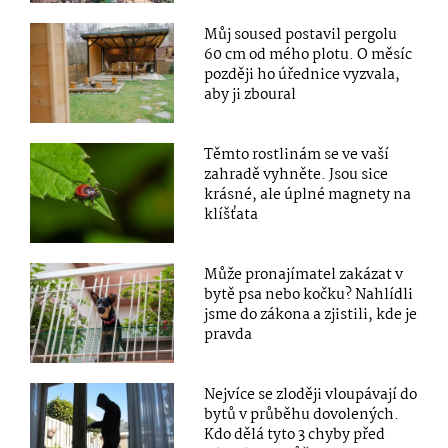
Můj soused postavil pergolu
60 cm od mého plotu. O měsíc
později ho úřednice vyzvala,
aby ji zboural
Těmto rostlinám se ve vaší
zahradě vyhněte. Jsou sice
krásné, ale úplné magnety na
klíšťata
Může pronajímatel zakázat v
bytě psa nebo kočku? Nahlídli
jsme do zákona a zjistili, kde je
pravda
Nejvíce se zloději vloupávají do
bytů v průběhu dovolených.
Kdo dělá tyto 3 chyby před