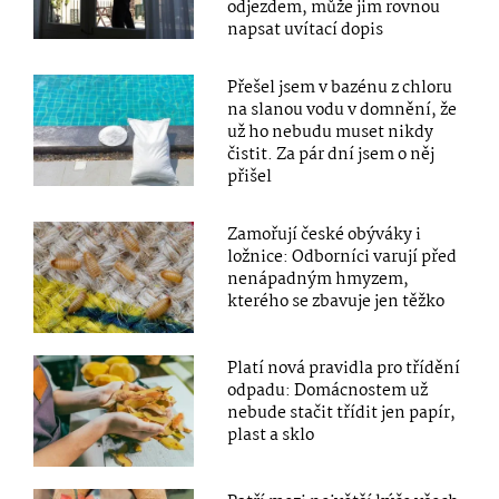
odjezdem, může jim rovnou
napsat uvítací dopis
Přešel jsem v bazénu z chloru
na slanou vodu v domnění, že
už ho nebudu muset nikdy
čistit. Za pár dní jsem o něj
přišel
Zamořují české obýváky i
ložnice: Odborníci varují před
nenápadným hmyzem,
kterého se zbavuje jen těžko
Platí nová pravidla pro třídění
odpadu: Domácnostem už
nebude stačit třídit jen papír,
plast a sklo