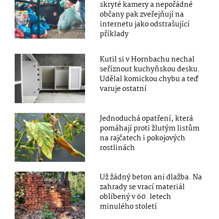
skryté kamery a nepořádné
občany pak zveřejňují na
internetu jako odstrašující
příklady
Kutil si v Hornbachu nechal
seříznout kuchyňskou desku.
Udělal komickou chybu a teď
varuje ostatní
Jednoduchá opatření, která
pomáhají proti žlutým listům
na rajčatech i pokojových
rostlinách
Už žádný beton ani dlažba. Na
zahrady se vrací materiál
oblíbený v 60. letech
minulého století