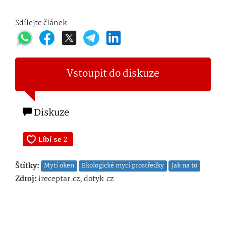
Sdílejte článek
Vstoupit do diskuze
Diskuze
Štítky:
Mytí oken
Ekologické mycí prostředky
Jak na to
Zdroj:
ireceptar.cz, dotyk.cz