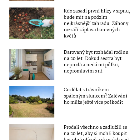
Kdo zasadí první hlízy v srpnu,
bude mít na podzim
nejkrásnější zahradu. Záhony
rozzáří záplava barevných
květů
Darovaný byt rozhádal rodinu
na 20 let. Dokud sestra byt
neprodá a nedá mi půlku,
nepromluvím s ní
Co dělat s trávníkem
spáleným sluncem? Zalévání
ho může ještě více poškodit
Prodali všechno a zadlužili se
na 20 let, aby si mohli koupit
byt plný plísně a skrytých vad.