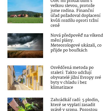
Otec mi prodal dům s
velkou slevou, protože
jsme rodina. Finanční
úřad požadoval doplacení
kvůli rozdílu oproti tržní
ceně
Nová předpověď na víkend
mění plány.
Meteorologové ukázali, co
přijde po bouřkách
Osvědčená metoda po
staletí: Takto udržují
obyvatelé jižní Evropy své
byty v chladu i bez
klimatizace
Zahrádkář radí: 5 plodin,
které se vyplatí zasadit
právě v srpnu. Porostou