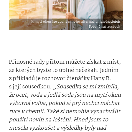
K mytí oken lze zvolit mnoho alternativních čisticích prostředků.
Foto
: Shutterstock
Přínosné rady přitom můžete získat z míst,
ze kterých byste to úplně nečekali. Jedním
z příkladů je rozhovor čtenářky Hany B.
s její sousedkou.
„Sousedka se mi zmínila,
že ocet, voda a jedlá soda jsou na mytí oken
výborná volba, pokud si prý nechci máchat
ruce v chemii. Také si nemohla vynachválit
použití novin na leštění. Hned jsem to
musela vyzkoušet a výsledky byly nad