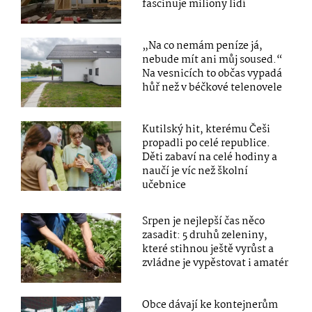
fascinuje miliony lidí
„Na co nemám peníze já,
nebude mít ani můj soused.“
Na vesnicích to občas vypadá
hůř než v béčkové telenovele
Kutilský hit, kterému Češi
propadli po celé republice.
Děti zabaví na celé hodiny a
naučí je víc než školní
učebnice
Srpen je nejlepší čas něco
zasadit: 5 druhů zeleniny,
které stihnou ještě vyrůst a
zvládne je vypěstovat i amatér
Obce dávají ke kontejnerům