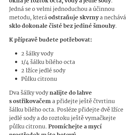
okna je
roztok octa, vody a jedlé sody
.
Jedná se o velmi jednoduchou a účinnou
metodu, která
odstraňuje skvrny
a nechává
sklo dokonale čisté bez jediné šmouhy
.
K přípravě budete potřebovat:
2 šálky vody
1/4 šálku bílého octa
2 lžíce jedlé sody
Půlku citronu
Dva šálky vody
nalijte do lahve
s ostřikovačem
a přidejte ještě čtvrtinu
šálku bílého octa. Posléze přidejte dvě lžíce
jedlé sody a do roztoku ještě vymačkejte
půlku citronu.
Promíchejte a mycí