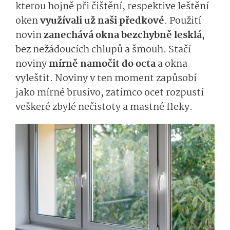
kterou hojně při čištění, respektive leštění
oken
využívali už naši předkové
. Použití
novin
zanechává okna bezchybně lesklá
,
bez nežádoucích chlupů a šmouh. Stačí
noviny
mírně namočit do octa
a okna
vyleštit. Noviny v ten moment zapůsobí
jako mírné brusivo, zatímco ocet rozpustí
veškeré zbylé nečistoty a mastné fleky.