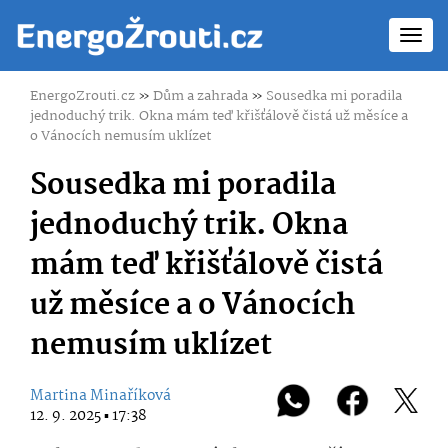
Toggl
navig
EnergoZrouti.cz
»
Dům a zahrada
»
Sousedka mi poradila
jednoduchý trik. Okna mám teď křišťálově čistá už měsíce a
o Vánocích nemusím uklízet
Sousedka mi poradila
jednoduchý trik. Okna
mám teď křišťálově čistá
už měsíce a o Vánocích
nemusím uklízet
Martina Minaříková
12. 9. 2025 ▪ 17:38