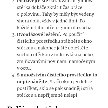
Používejte stěrku.
Kvalitní gumová
stěrka dokáže zkrátit čas práce
o polovinu. Tahy by měly být vedeny
shora dolů, vždy v jedné linii. Po
každém tahu utřete gumu do sucha.
Dvoufázové leštění.
Po použití
čisticího prostředku stáhněte okno
stěrkou a nakonec ještě doleštěte
suchou utěrkou z mikrovlákna nebo
zmiňovanými novinami namočenými
v octu.
S množstvím čisticího prostředku to
nepřehánějte
. Stačí okno jen lehce
postříkat, sklo se pak snadněji stírá
stěrkou a nepříjemně nelepí.