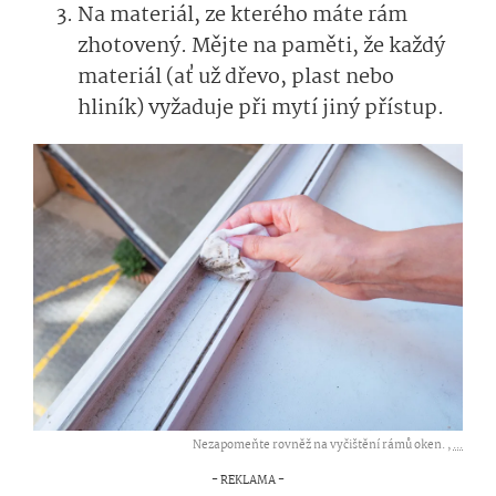
Na materiál, ze kterého máte rám
zhotovený. Mějte na paměti, že každý
materiál (ať už dřevo, plast nebo
hliník) vyžaduje při mytí jiný přístup.
Nezapomeňte rovněž na vyčištění rámů oken. ,
...