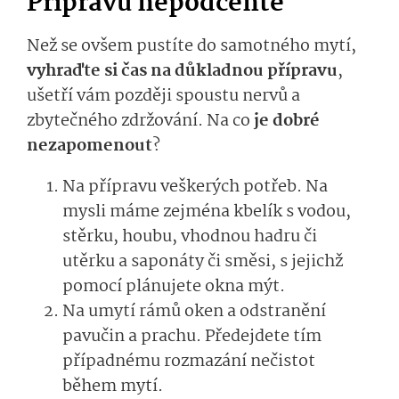
Přípravu nepodceňte
Než se ovšem pustíte do samotného mytí,
vyhraďte si čas na důkladnou přípravu
,
ušetří vám později spoustu nervů a
zbytečného zdržování. Na co
je dobré
nezapomenout
?
Na přípravu veškerých potřeb. Na
mysli máme zejména kbelík s vodou,
stěrku, houbu, vhodnou hadru či
utěrku a saponáty či směsi, s jejichž
pomocí plánujete okna mýt.
Na umytí rámů oken a odstranění
pavučin a prachu. Předejdete tím
případnému rozmazání nečistot
během mytí.