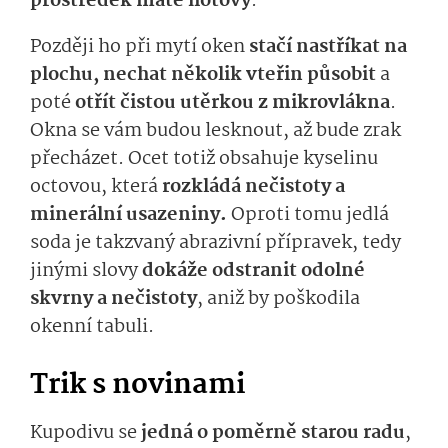
prostředek máte hotový
.
Později ho při mytí oken
stačí nastříkat na
plochu, nechat několik vteřin působit
a
poté
otřít čistou utěrkou z mikrovlákna
.
Okna se vám budou lesknout, až bude zrak
přecházet. Ocet totiž obsahuje kyselinu
octovou, která
rozkládá nečistoty a
minerální usazeniny.
Oproti tomu jedlá
soda je takzvaný abrazivní přípravek, tedy
jinými slovy
dokáže odstranit odolné
skvrny a nečistoty
, aniž by poškodila
okenní tabuli.
Trik s novinami
Kupodivu se
jedná o poměrně starou radu
,