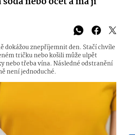
á soda nebo ocet a má ji
ě dokážou znepříjemnit den. Stačí chvíle
eném tričku nebo košili může ulpět
y nebo třeba vína. Následné odstranění
ně není jednoduché.