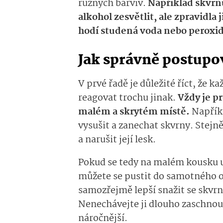
různých barviv.
Například skvr
alkohol zesvětlit, ale zpravidla 
hodí studená voda nebo peroxi
Jak správně postupo
V prvé řadě je důležité říct, že 
reagovat trochu jinak.
Vždy je pr
malém a skrytém místě.
Napřík
vysušit a zanechat skvrny. Stejně
a narušit její lesk.
Pokud se tedy na malém kousku uj
můžete se pustit do samotného o
samozřejmě lepší snažit se skvrn
Nenechávejte ji dlouho zaschnout
náročnější.