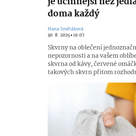
je účinnější než jedl
doma každý
Hana Smětáková
30. 8. 2025 ▪ 19:07
Skvrny na oblečení jednoznačn
nepozornosti a na vašem oblíb
skvrna od kávy, červené omáčk
takových skvrn přitom rozhod