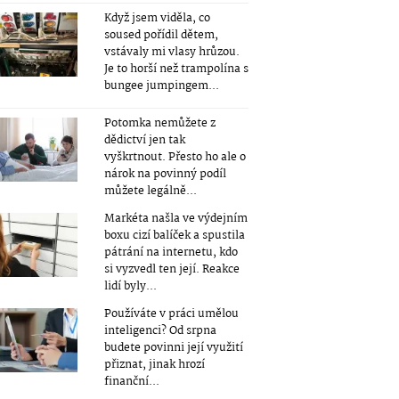
Když jsem viděla, co
soused pořídil dětem,
vstávaly mi vlasy hrůzou.
Je to horší než trampolína s
bungee jumpingem...
Potomka nemůžete z
dědictví jen tak
vyškrtnout. Přesto ho ale o
nárok na povinný podíl
můžete legálně...
Markéta našla ve výdejním
boxu cizí balíček a spustila
pátrání na internetu, kdo
si vyzvedl ten její. Reakce
lidí byly...
Používáte v práci umělou
inteligenci? Od srpna
budete povinni její využití
přiznat, jinak hrozí
finanční...