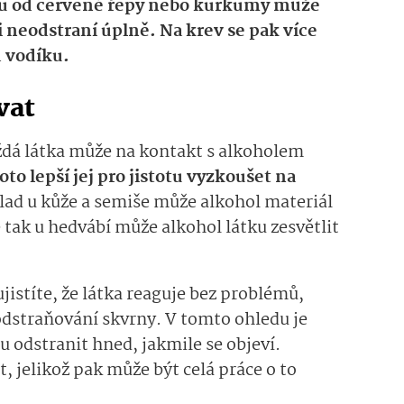
nu od červené řepy nebo kurkumy může
ji neodstraní úplně. Na krev se pak více
d vodíku.
vat
každá látka může na kontakt s alkoholem
oto lepší jej pro jistotu vyzkoušet na
lad u kůže a semiše může alkohol materiál
 tak u hedvábí může alkohol látku zesvětlit
istíte, že látka reaguje bez problémů,
dstraňování skvrny. V tomto ohledu je
u odstranit hned, jakmile se objeví.
, jelikož pak může být celá práce o to