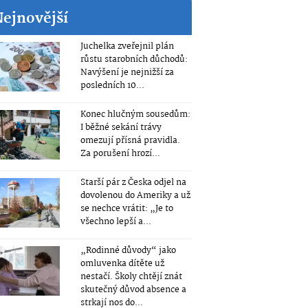
Nejnovější
Juchelka zveřejnil plán
růstu starobních důchodů:
Navýšení je nejnižší za
posledních 10...
Konec hlučným sousedům:
I běžné sekání trávy
omezují přísná pravidla.
Za porušení hrozí...
Starší pár z Česka odjel na
dovolenou do Ameriky a už
se nechce vrátit: „Je to
všechno lepší a...
„Rodinné důvody“ jako
omluvenka dítěte už
nestačí. Školy chtějí znát
skutečný důvod absence a
strkají nos do...