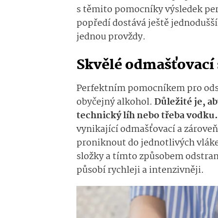
s těmito pomocníky výsledek perf
popředí dostává ještě jednodušší
jednou provždy.
Skvělé odmašťovací
Perfektním pomocníkem pro odst
obyčejný alkohol.
Důležité je, ab
technický líh nebo třeba vodku
vynikající odmašťovací a zárove
proniknout do jednotlivých vláke
složky a tímto způsobem odstrani
působí rychleji a intenzivněji.