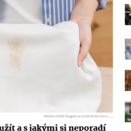
Alkohol skvěle funguje na určité druhy skvrn ,
...
užít a s jakými si neporadí