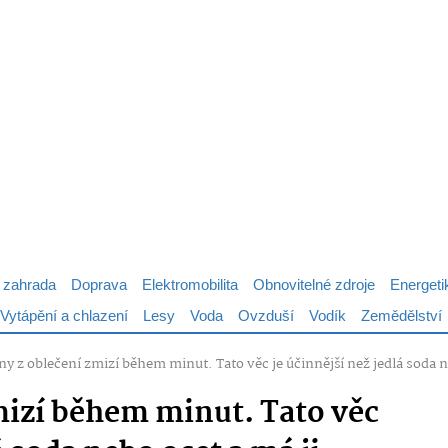
 zahrada
Doprava
Elektromobilita
Obnovitelné zdroje
Energeti
Vytápění a chlazení
Lesy
Voda
Ovzduší
Vodík
Zemědělství
ny z oblečení zmizí během minut. Tato věc je účinnější než jedlá soda 
mizí během minut. Tato věc