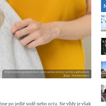
Díky tomuto pomocníkovi odstraníte skvrny rychle a jednoduše
Foto
: Shutterstock
ne po jedlé sodě nebo octu. Ne vždy je však