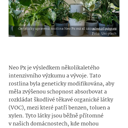
Geneticky upravená rostlina Neo Px má až zázračné účinky na domácí ovzduší
Foto
: Unsplash
Neo Px je výsledkem několikaletého
intenzivního výzkumu a vývoje. Tato
rostlina byla geneticky modifikována, aby
měla zvýšenou schopnost absorbovat a
rozkládat škodlivé těkavé organické látky
(VOC), mezi které patří benzen, toluen a
xylen. Tyto látky jsou běžně přítomné
v našich domácnostech, kde mohou