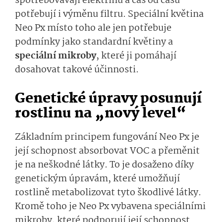
spotřebovávají elektřinu a čas od času
potřebují i výměnu filtru. Speciální květina
Neo Px místo toho ale jen potřebuje
podmínky jako standardní květiny a
speciální mikroby
, které ji pomáhají
dosahovat takové účinnosti.
Genetické úpravy posunují
rostlinu na „nový level“
Základním principem fungování Neo Px je
její schopnost absorbovat VOC a přeměnit
je na neškodné látky. To je dosaženo díky
genetickým úpravám, které umožňují
rostlině metabolizovat tyto škodlivé látky.
Kromě toho je Neo Px vybavena speciálními
mikroby, které podporují její schopnost