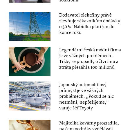
soukromí
Dodavatel elektřiny právě
zlevňuje zákazníkům dodávky
o 30 %. Nabídka platí jen do
konce roku
Legendární česká módní firma
je ve vážných problémech.
Tržby se propadly o čtvrtinu a
ztráta přesáhla 100 milionů
Japonský automobilový
průmysl je ve vážných
problémech. „Pokud se nic
nezmění, nepřežijeme,“
varuje šéf Toyoty
Majitelka kavárny prozradila,
na čem podniky vydělávají