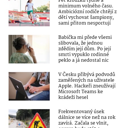
Pět kroužků týdně a
minimum volného času.
Ambiciózní rodiče chtějí z
dětí vychovat šampiony,
sami přitom nesportují
Babička mi přede všemi
slibovala, že jednou
zdědím její dům. Po její
smrti vypuklo rodinné
peklo a já nedostal nic
V Česku přibývá podvodů
zaměřených na uživatele
Apple. Hackeři zneužívají
Microsoft Teams ke
krádeži hesel
Frekventovaný úsek
dálnice se více než na rok
zavírá. Začala se vlnit,