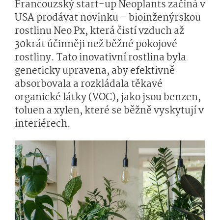
Francouzský start-up Neoplants začíná v
USA prodávat novinku – bioinženýrskou
rostlinu Neo Px, která čistí vzduch až
30krát účinněji než běžné pokojové
rostliny. Tato inovativní rostlina byla
geneticky upravena, aby efektivně
absorbovala a rozkládala těkavé
organické látky (VOC), jako jsou benzen,
toluen a xylen, které se běžně vyskytují v
interiérech.