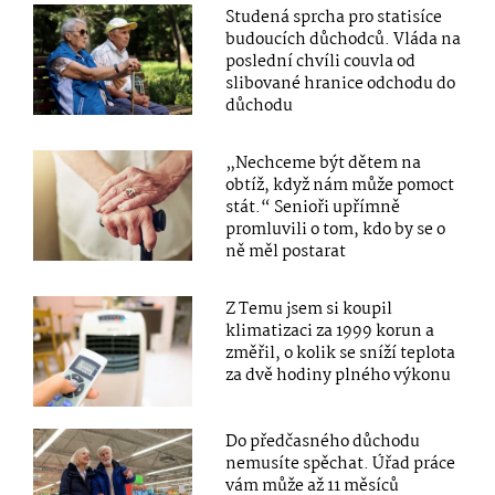
Studená sprcha pro statisíce
budoucích důchodců. Vláda na
poslední chvíli couvla od
slibované hranice odchodu do
důchodu
„Nechceme být dětem na
obtíž, když nám může pomoct
stát.“ Senioři upřímně
promluvili o tom, kdo by se o
ně měl postarat
Z Temu jsem si koupil
klimatizaci za 1999 korun a
změřil, o kolik se sníží teplota
za dvě hodiny plného výkonu
Do předčasného důchodu
nemusíte spěchat. Úřad práce
vám může až 11 měsíců