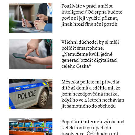
Používáte v práci umělou
inteligenci? Od srpna budete
povinni její využití přiznat,
jinak hrozí finanční postih
Všichni důchodci by si měli
pořídit smartphone.
„Nemůžeme kvůli jedné
generaci brzdit digitalizaci
celého Česka“
Městská policie mi přivedla
dítě až domů a sdělila mi, že
jsem nezodpovědná matka,
když ho ve 4 letech nechávám
jít samotného do obchodu
Populární internetový obchod
s elektronikou upadl do
insolvence. Češi budou mít