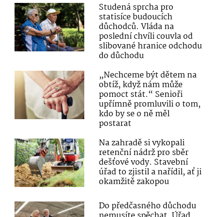
Studená sprcha pro
statisíce budoucích
důchodců. Vláda na
poslední chvíli couvla od
slibované hranice odchodu
do důchodu
„Nechceme být dětem na
obtíž, když nám může
pomoct stát.“ Senioři
upřímně promluvili o tom,
kdo by se o ně měl
postarat
Na zahradě si vykopali
retenční nádrž pro sběr
dešťové vody. Stavební
úřad to zjistil a nařídil, ať ji
okamžitě zakopou
Do předčasného důchodu
nemusíte spěchat. Úřad