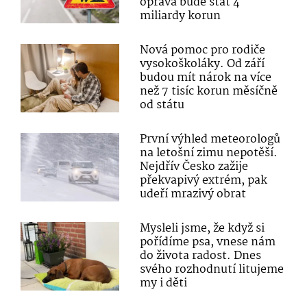
oprava bude stát 4
miliardy korun
Nová pomoc pro rodiče
vysokoškoláky. Od září
budou mít nárok na více
než 7 tisíc korun měsíčně
od státu
První výhled meteorologů
na letošní zimu nepotěší.
Nejdřív Česko zažije
překvapivý extrém, pak
udeří mrazivý obrat
Mysleli jsme, že když si
pořídíme psa, vnese nám
do života radost. Dnes
svého rozhodnutí litujeme
my i děti