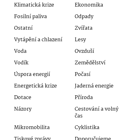
Klimatická krize
Ekonomika
Fosilní paliva
Odpady
Ostatní
Zvířata
Vytápění a chlazení
Lesy
Voda
Ovzduší
Vodík
Zemědělství
Úspora energií
Počasí
Energetická krize
Jaderná energie
Dotace
Příroda
Názory
Cestování a volný
čas
Mikromobilita
Cyklistika
Tiskové zprávy
Doporučujeme