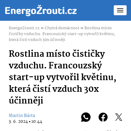
Toggl
navig
EnergoZrouti.cz
»
Chytrá domácnost
»
Rostlina místo
čističky vzduchu. Francouzský start-up vytvořil květinu,
která čistí vzduch 30x účinněji
Rostlina místo čističky
vzduchu. Francouzský
start-up vytvořil květinu,
která čistí vzduch 30x
účinněji
Martin Bárta
3. 6. 2024 ▪ 10:44