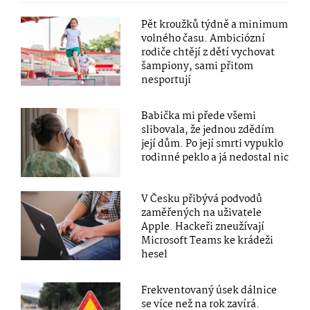
Pět kroužků týdně a minimum
volného času. Ambiciózní
rodiče chtějí z dětí vychovat
šampiony, sami přitom
nesportují
Babička mi přede všemi
slibovala, že jednou zdědím
její dům. Po její smrti vypuklo
rodinné peklo a já nedostal nic
V Česku přibývá podvodů
zaměřených na uživatele
Apple. Hackeři zneužívají
Microsoft Teams ke krádeži
hesel
Frekventovaný úsek dálnice
se více než na rok zavírá.