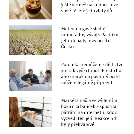
ještě víc než na kohoutkové
vodě. V létě je to zlatý důl
Meteorologové sledují
mimořádný vývoj v Pacifiku.
Jeho dopady brzy pocítí i
Česko
Potomka nemůžete z dědictví
jen tak vyškrtnout. Přesto ho
ale o nárok na povinný podíl
můžete legálně připravit
Markéta našla ve výdejním
boxu cizí balíček a spustila
pátrání na internetu, kdo si
vyzvedl ten její. Reakce lidí
byly překvapivé