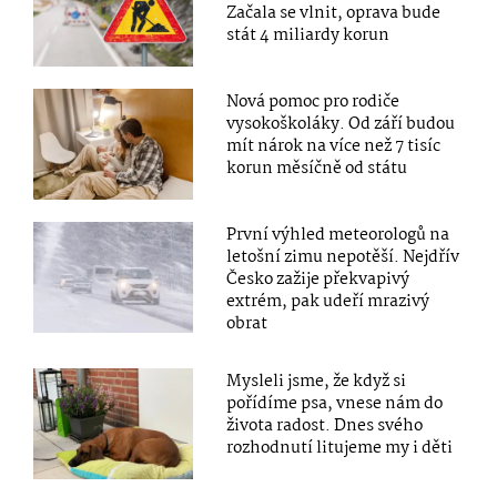
Začala se vlnit, oprava bude
stát 4 miliardy korun
Nová pomoc pro rodiče
vysokoškoláky. Od září budou
mít nárok na více než 7 tisíc
korun měsíčně od státu
První výhled meteorologů na
letošní zimu nepotěší. Nejdřív
Česko zažije překvapivý
extrém, pak udeří mrazivý
obrat
Mysleli jsme, že když si
pořídíme psa, vnese nám do
života radost. Dnes svého
rozhodnutí litujeme my i děti