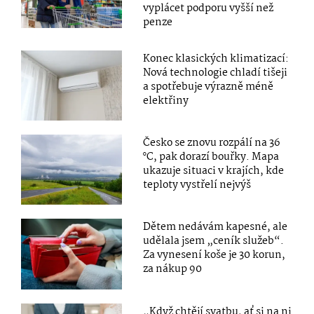
vyplácet podporu vyšší než
penze
Konec klasických klimatizací:
Nová technologie chladí tišeji
a spotřebuje výrazně méně
elektřiny
Česko se znovu rozpálí na 36
°C, pak dorazí bouřky. Mapa
ukazuje situaci v krajích, kde
teploty vystřelí nejvýš
Dětem nedávám kapesné, ale
udělala jsem „ceník služeb“.
Za vynesení koše je 30 korun,
za nákup 90
„Když chtějí svatbu, ať si na ni