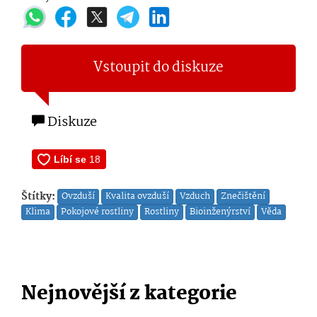
Vstoupit do diskuze
Diskuze
Štítky:
Ovzduší
Kvalita ovzduší
Vzduch
Znečištění
Klima
Pokojové rostliny
Rostliny
Bioinženýrství
Věda
Nejnovější z kategorie