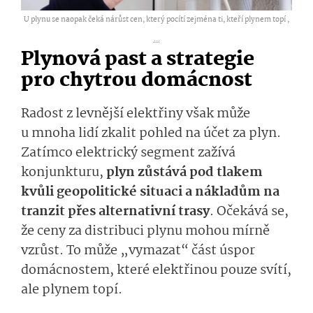
U plynu se naopak čeká nárůst cen, který pocítí zejména ti, kteří plynem topí ,
...
Plynová past a strategie
pro chytrou domácnost
Radost z levnější elektřiny však může
u mnoha lidí zkalit pohled na účet za plyn.
Zatímco elektrický segment zažívá
konjunkturu,
plyn zůstává pod tlakem
kvůli geopolitické situaci a nákladům na
tranzit přes alternativní trasy
. Očekává se,
že ceny za distribuci plynu mohou mírně
vzrůst. To může „vymazat“ část úspor
domácnostem, které elektřinou pouze svítí,
ale plynem topí.