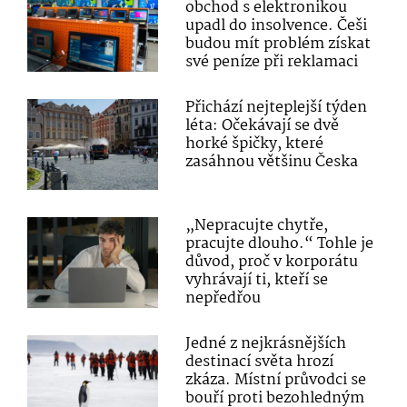
obchod s elektronikou
upadl do insolvence. Češi
budou mít problém získat
své peníze při reklamaci
Přichází nejteplejší týden
léta: Očekávají se dvě
horké špičky, které
zasáhnou většinu Česka
„Nepracujte chytře,
pracujte dlouho.“ Tohle je
důvod, proč v korporátu
vyhrávají ti, kteří se
nepředřou
Jedné z nejkrásnějších
destinací světa hrozí
zkáza. Místní průvodci se
bouří proti bezohledným