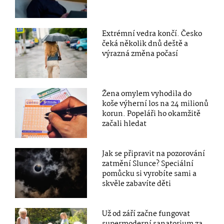
Extrémní vedra končí. Česko
čeká několik dnů deště a
výrazná změna počasí
Žena omylem vyhodila do
koše výherní los na 24 milionů
korun. Popeláři ho okamžitě
začali hledat
Jak se připravit na pozorování
zatmění Slunce? Speciální
pomůcku si vyrobíte sami a
skvěle zabavíte děti
Už od září začne fungovat
supermoderní sanatorium za