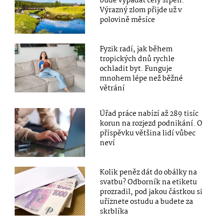
bude vypadat celý srpen.
Výrazný zlom přijde už v
polovině měsíce
Fyzik radí, jak během
tropických dnů rychle
ochladit byt. Funguje
mnohem lépe než běžné
větrání
Úřad práce nabízí až 289 tisíc
korun na rozjezd podnikání. O
příspěvku většina lidí vůbec
neví
Kolik peněz dát do obálky na
svatbu? Odborník na etiketu
prozradil, pod jakou částkou si
uříznete ostudu a budete za
skrblíka