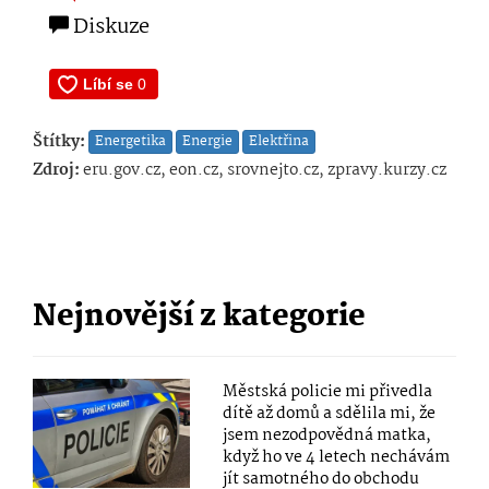
Diskuze
Štítky:
Energetika
Energie
Elektřina
Zdroj:
eru.gov.cz, eon.cz, srovnejto.cz, zpravy.kurzy.cz
Nejnovější z kategorie
Městská policie mi přivedla
dítě až domů a sdělila mi, že
jsem nezodpovědná matka,
když ho ve 4 letech nechávám
jít samotného do obchodu