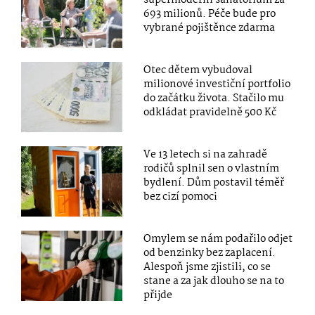
693 milionů. Péče bude pro
vybrané pojištěnce zdarma
Otec dětem vybudoval
milionové investiční portfolio
do začátku života. Stačilo mu
odkládat pravidelně 500 Kč
Ve 13 letech si na zahradě
rodičů splnil sen o vlastním
bydlení. Dům postavil téměř
bez cizí pomoci
Omylem se nám podařilo odjet
od benzinky bez zaplacení.
Alespoň jsme zjistili, co se
stane a za jak dlouho se na to
přijde