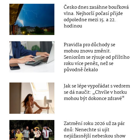
Česko dnes zasáhne bouřková
vlna. Nejhorší počasí přijde
odpoledne mezi 15. a 22.
hodinou
Pravidla pro důchody se
mohou znovu změnit.
Seniorům se rýsuje od příštího
roku více peněz, než se
původně čekalo
Jak se lépe vypořádat s vedrem
se dá naučit: „Chvíle v horku
mohou být dokonce zdravé"
Zatmění roku 2026 už za pár
dnů: Nenechte si ujít
nejúžasnější nebeskou show