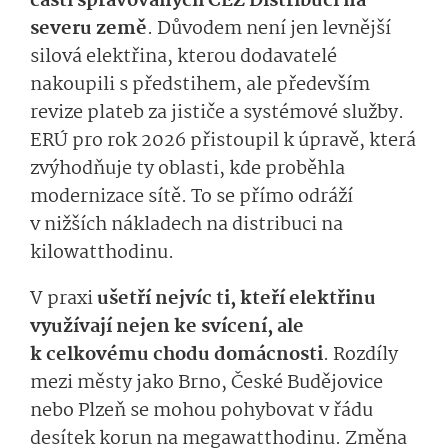
částí spravovaných ČEZ Distribucí na
severu země
. Důvodem není jen levnější
silová elektřina, kterou dodavatelé
nakoupili s předstihem, ale především
revize plateb za jističe a systémové služby.
ERÚ pro rok 2026 přistoupil k úpravě, která
zvýhodňuje ty oblasti, kde proběhla
modernizace sítě. To se přímo odráží
v nižších nákladech na distribuci na
kilowatthodinu.
V praxi
ušetří nejvíc ti, kteří elektřinu
využívají nejen ke svícení, ale
k celkovému chodu domácnosti
. Rozdíly
mezi městy jako Brno, České Budějovice
nebo Plzeň se mohou pohybovat v řádu
desítek korun na megawatthodinu. Změna