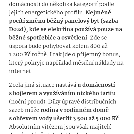
domácnosti do několika kategorií podle
jejich energetického profilu.
Nejméně
pocítí změnu běžný panelový byt (sazba
D02d), kde se elektřina používá pouze na
běžné spotřebiče a osvětlení
. Zde se
úspora bude pohybovat kolem 800 až
1 200 Kč ročně. I tak jde o příjemný bonus,
který pokryje například měsíční náklady na
internet.
Zcela jiná situace nastává
u domácností
s bojlerem a využíváním nízkého tarifu
(noční proud). Díky úpravě distribučních
sazeb může
rodina v rodinném domě
s ohřevem vody ušetřit 3 500 až 5 000 Kč
.
Absolutním vítězem jsou však majitelé