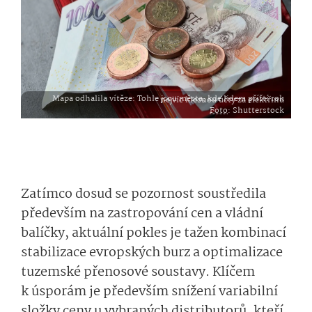
Mapa odhalila vítěze: Tohle jsou města, kde lidem příští rok nejvíc klesnou účty za elektřinu
Foto
: Shutterstock
Zatímco dosud se pozornost soustředila
především na zastropování cen a vládní
balíčky, aktuální pokles je tažen kombinací
stabilizace evropských burz a optimalizace
tuzemské přenosové soustavy. Klíčem
k úsporám je především snížení variabilní
složky ceny u vybraných distributorů, kteří