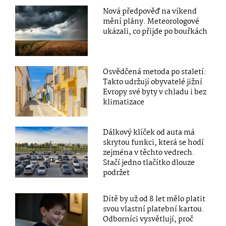
Nová předpověď na víkend
mění plány. Meteorologové
ukázali, co přijde po bouřkách
Osvědčená metoda po staletí:
Takto udržují obyvatelé jižní
Evropy své byty v chladu i bez
klimatizace
Dálkový klíček od auta má
skrytou funkci, která se hodí
zejména v těchto vedrech.
Stačí jedno tlačítko dlouze
podržet
Dítě by už od 8 let mělo platit
svou vlastní platební kartou.
Odborníci vysvětlují, proč