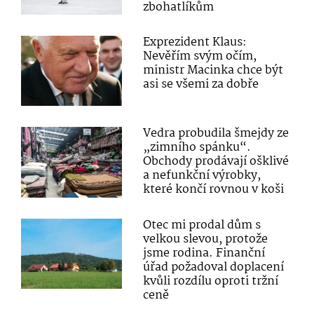
zbohatlíkům
Exprezident Klaus:
Nevěřím svým očím,
ministr Macinka chce být
asi se všemi za dobře
Vedra probudila šmejdy ze
„zimního spánku“.
Obchody prodávají ošklivé
a nefunkční výrobky,
které končí rovnou v koši
Otec mi prodal dům s
velkou slevou, protože
jsme rodina. Finanční
úřad požadoval doplacení
kvůli rozdílu oproti tržní
ceně