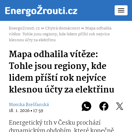
Toggl
navig
EnergoZrouti.cz
»
Chytrá domácnost
»
Mapa odhalila
vítěze: Tohle jsou regiony, kde lidem příští rok nejvíce
klesnou účty za elektřinu
Mapa odhalila vítěze:
Tohle jsou regiony, kde
lidem příští rok nejvíce
klesnou účty za elektřinu
Monika Brešťanská
18. 1. 2026 ▪ 17:59
Energetický trh v Česku prochází
dynamickým obdobím, které konečně