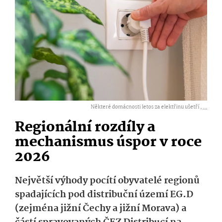
Některé domácnosti letos za elektřinu ušetří ,
...
Regionální rozdíly a
mechanismus úspor v roce
2026
Největší výhody pocítí obyvatelé regionů
spadajících pod distribuční území EG.D
(zejména jižní Čechy a jižní Morava) a