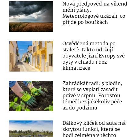
Nová předpověď na víkend
mění plány.
Meteorologové ukázali, co
přijde po bouřkách
Osvědčená metoda po
staletí: Takto udržují
obyvatelé jižní Evropy své
byty v chladu i bez
klimatizace
Zahrádkář radí: 5 plodin,
které se vyplatí zasadit
právě v srpnu. Porostou
téměř bez jakékoliv péče
až do podzimu
Dálkový klíček od auta má
skrytou funkci, která se
hodí zejména v těchto