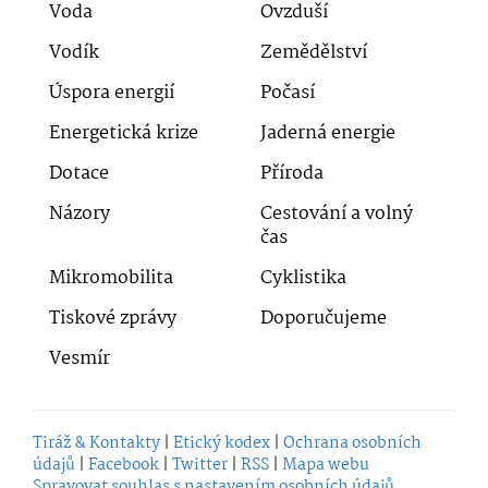
Voda
Ovzduší
Vodík
Zemědělství
Úspora energií
Počasí
Energetická krize
Jaderná energie
Dotace
Příroda
Názory
Cestování a volný
čas
Mikromobilita
Cyklistika
Tiskové zprávy
Doporučujeme
Vesmír
Tiráž & Kontakty
|
Etický kodex
|
Ochrana osobních
údajů
|
Facebook
|
Twitter
|
RSS
|
Mapa webu
Spravovat souhlas s nastavením osobních údajů