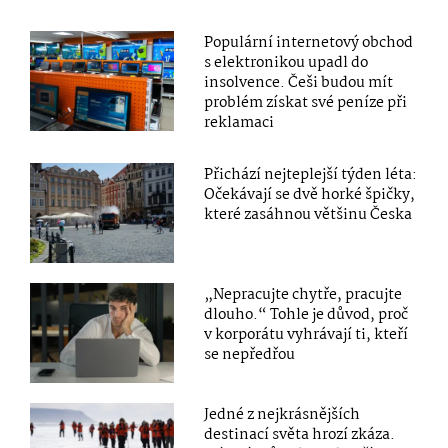
Populární internetový obchod
s elektronikou upadl do
insolvence. Češi budou mít
problém získat své peníze při
reklamaci
Přichází nejteplejší týden léta:
Očekávají se dvě horké špičky,
které zasáhnou většinu Česka
„Nepracujte chytře, pracujte
dlouho.“ Tohle je důvod, proč
v korporátu vyhrávají ti, kteří
se nepředřou
Jedné z nejkrásnějších
destinací světa hrozí zkáza.