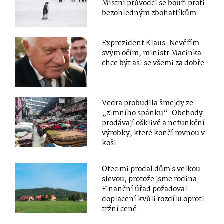
Místní průvodci se bouří proti
bezohledným zbohatlíkům
Exprezident Klaus: Nevěřím
svým očím, ministr Macinka
chce být asi se všemi za dobře
Vedra probudila šmejdy ze
„zimního spánku“. Obchody
prodávají ošklivé a nefunkční
výrobky, které končí rovnou v
koši
Otec mi prodal dům s velkou
slevou, protože jsme rodina.
Finanční úřad požadoval
doplacení kvůli rozdílu oproti
tržní ceně