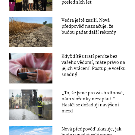
posledních let
Vedra ještě zesílí. Nová
předpověď naznačuje, že
budou padat další rekordy
Když dítě utratí peníze bez
vašeho vědomí, máte právo na
jejich vrácení. Postup je vcelku
snadný
„To, že jsme pro vás hrdinové,
nám složenky nezaplatí.“
Hasiči se dožadují navýšení
mezd
Nová předpověď ukazuje, jak