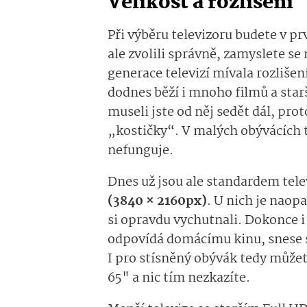
Velikost a rozlišení
Při výběru televizoru budete v prv
ale zvolili správně, zamyslete se
generace televizí mívala rozlišen
dodnes běží i mnoho filmů a star
museli jste od něj sedět dál, pro
„kostičky“. V malých obývácích 
nefunguje.
Dnes už jsou ale standardem tele
(3840 × 2160px)
. U nich je naopa
si opravdu vychutnali. Dokonce i
odpovídá domácímu kinu, snese s
I pro stísněný obývák tedy můžet
65" a nic tím nezkazíte.