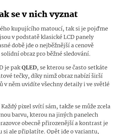
k se v nich vyznat
ého kupujícího matoucí, tak si je pojďme
jsou v podstatě klasické LCD panely
sné době jde o nejběžnější a cenově
 solidní obraz pro běžné sledování.
D je pak
QLED
, se kterou se často setkáte
ové tečky, díky nimž obraz nabízí širší
v něm uvidíte všechny detaily i ve světlé
Každý pixel svítí sám, takže se může zcela
rnou barvu, kterou na jiných panelech
razovce obecně přirozenější a kontrast je
 si ale připlatíte. Opět jde o variantu,