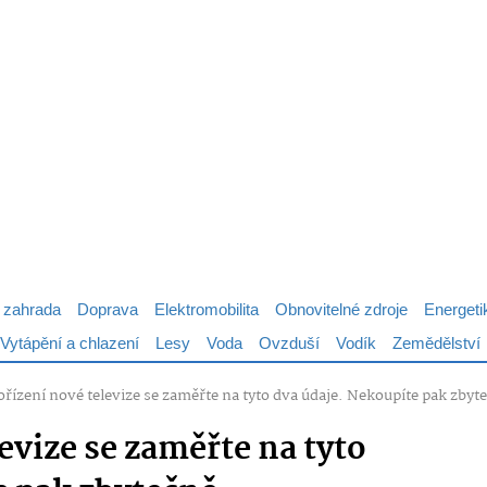
 zahrada
Doprava
Elektromobilita
Obnovitelné zdroje
Energeti
Vytápění a chlazení
Lesy
Voda
Ovzduší
Vodík
Zemědělství
pořízení nové televize se zaměřte na tyto dva údaje. Nekoupíte pak zby
levize se zaměřte na tyto