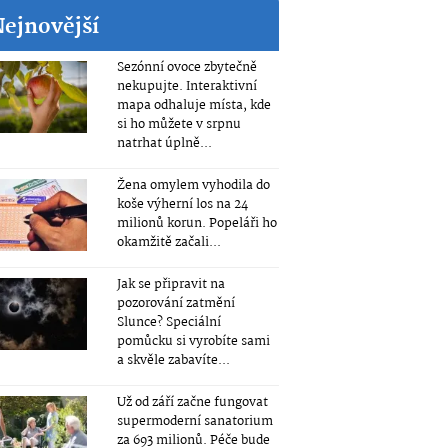
Nejnovější
Sezónní ovoce zbytečně
nekupujte. Interaktivní
mapa odhaluje místa, kde
si ho můžete v srpnu
natrhat úplně...
Žena omylem vyhodila do
koše výherní los na 24
milionů korun. Popeláři ho
okamžitě začali...
Jak se připravit na
pozorování zatmění
Slunce? Speciální
pomůcku si vyrobíte sami
a skvěle zabavíte...
Už od září začne fungovat
supermoderní sanatorium
za 693 milionů. Péče bude