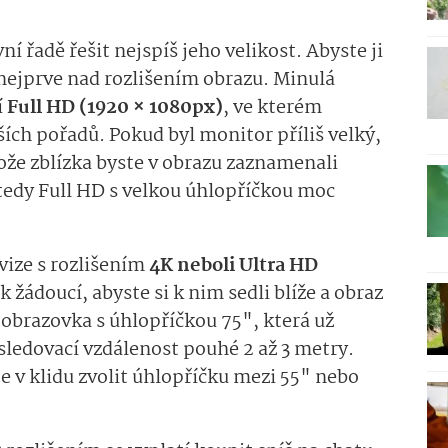
ní řadě řešit nejspíš jeho velikost. Abyste ji
 nejprve nad rozlišením obrazu. Minulá
í
Full HD (1920 × 1080px)
, ve kterém
ších pořadů. Pokud byl monitor příliš velký,
tože zblízka byste v obrazu zaznamenali
tedy Full HD s velkou úhlopříčkou moc
vize s rozlišením
4K neboli Ultra HD
k žádoucí, abyste si k nim sedli blíže a obraz
 obrazovka s úhlopříčkou 75", která už
ledovací vzdálenost pouhé 2 až 3 metry.
e v klidu zvolit úhlopříčku mezi 55" nebo