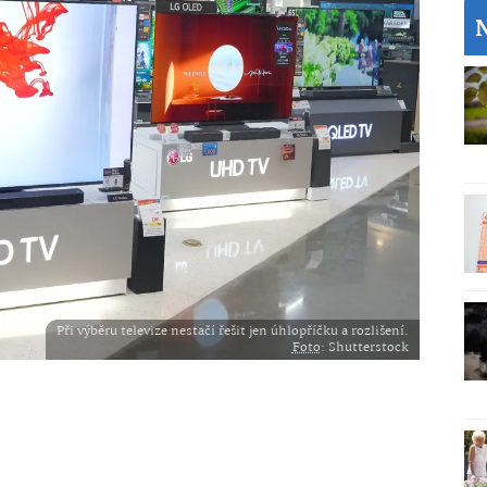
Při výběru televize nestačí řešit jen úhlopříčku a rozlišení.
Foto
: Shutterstock