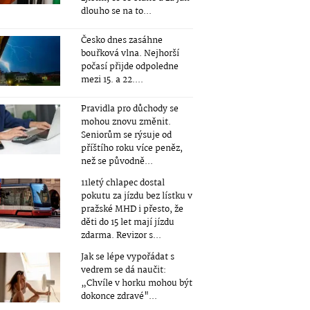
dlouho se na to...
Česko dnes zasáhne
bouřková vlna. Nejhorší
počasí přijde odpoledne
mezi 15. a 22....
Pravidla pro důchody se
mohou znovu změnit.
Seniorům se rýsuje od
příštího roku více peněz,
než se původně...
11letý chlapec dostal
pokutu za jízdu bez lístku v
pražské MHD i přesto, že
děti do 15 let mají jízdu
zdarma. Revizor s...
Jak se lépe vypořádat s
vedrem se dá naučit:
„Chvíle v horku mohou být
dokonce zdravé"...