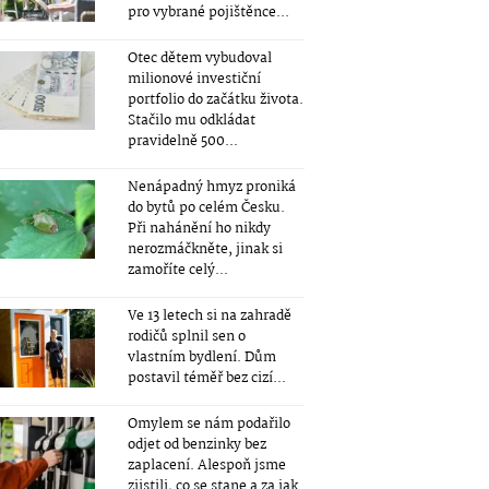
pro vybrané pojištěnce...
Otec dětem vybudoval
milionové investiční
portfolio do začátku života.
Stačilo mu odkládat
pravidelně 500...
Nenápadný hmyz proniká
do bytů po celém Česku.
Při nahánění ho nikdy
nerozmáčkněte, jinak si
zamoříte celý...
Ve 13 letech si na zahradě
rodičů splnil sen o
vlastním bydlení. Dům
postavil téměř bez cizí...
Omylem se nám podařilo
odjet od benzinky bez
zaplacení. Alespoň jsme
zjistili, co se stane a za jak