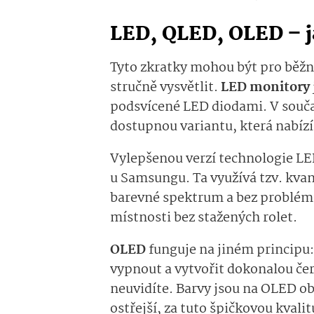
LED, QLED, OLED – ja
Tyto zkratky mohou být pro běžn
stručně vysvětlit.
LED monitory
podsvícené LED diodami. V souča
dostupnou variantu, která nabízí
Vylepšenou verzí technologie LE
u Samsungu. Ta využívá tzv. kvant
barevné spektrum a bez problémů 
místnosti bez stažených rolet.
OLED
funguje na jiném principu: 
vypnout a vytvořit dokonalou če
neuvidíte. Barvy jsou na OLED ob
ostřejší, za tuto špičkovou kvalitu