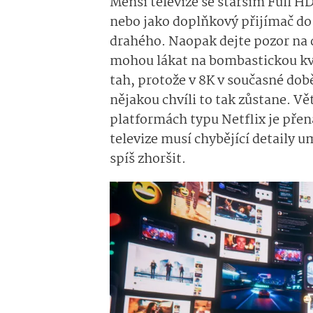
Menší televize se starším Full HD
nebo jako doplňkový přijímač do 
drahého. Naopak dejte pozor na 
mohou lákat na bombastickou kva
tah, protože v 8K v současné dob
nějakou chvíli to tak zůstane. Vě
platformách typu Netflix je přená
televize musí chybějící detaily 
spíš zhoršit.