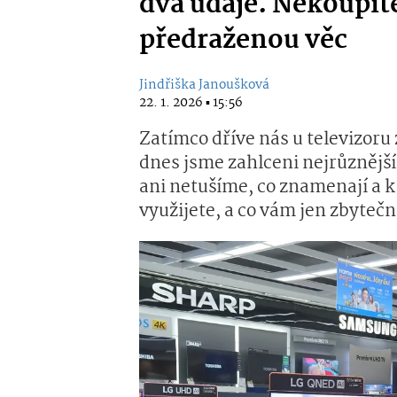
dva údaje. Nekoupít
předraženou věc
Jindřiška Janoušková
22. 1. 2026 ▪ 15:56
Zatímco dříve nás u televizoru
dnes jsme zahlceni nejrůznější
ani netušíme, co znamenají a k
využijete, a co vám jen zbyteč