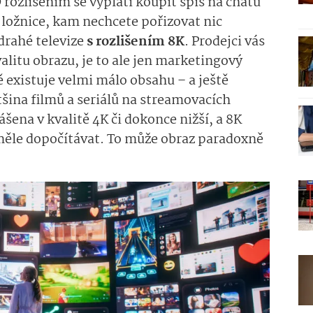
 rozlišením se vyplatí koupit spíš na chatu
ložnice, kam nechcete pořizovat nic
drahé televize
s rozlišením 8K
. Prodejci vás
litu obrazu, je to ale jen marketingový
ě existuje velmi málo obsahu – a ještě
tšina filmů a seriálů na streamovacích
šena v kvalitě 4K či dokonce nižší, a 8K
uměle dopočítávat. To může obraz paradoxně