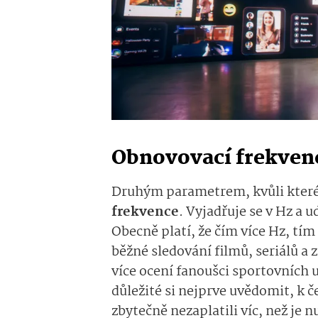
Obnovovací frekven
Druhým parametrem, kvůli kterém
frekvence
. Vyjadřuje se v Hz a u
Obecně platí, že čím více Hz, tí
běžné sledování filmů, seriálů a 
více ocení fanoušci sportovních u
důležité si nejprve uvědomit, k 
zbytečně nezaplatili víc, než je 