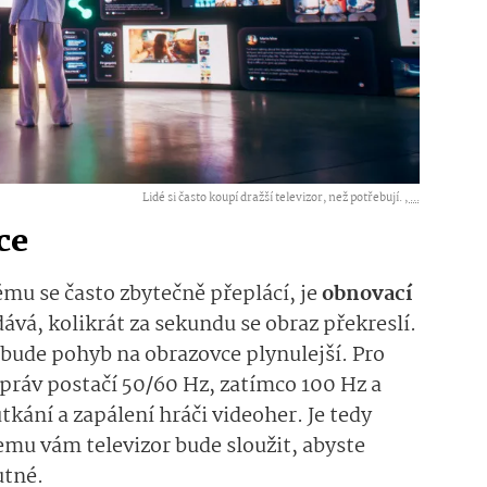
Lidé si často koupí dražší televizor, než potřebují. ,
...
ce
u se často zbytečně přeplácí, je
obnovací
dává, kolikrát za sekundu se obraz překreslí.
m bude pohyb na obrazovce plynulejší. Pro
zpráv postačí 50/60 Hz, zatímco 100 Hz a
tkání a zapálení hráči videoher. Je tedy
čemu vám televizor bude sloužit, abyste
nutné.