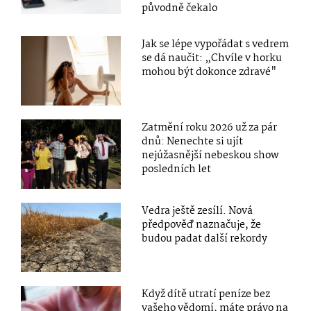
původně čekalo
Jak se lépe vypořádat s vedrem
se dá naučit: „Chvíle v horku
mohou být dokonce zdravé"
Zatmění roku 2026 už za pár
dnů: Nenechte si ujít
nejúžasnější nebeskou show
posledních let
Vedra ještě zesílí. Nová
předpověď naznačuje, že
budou padat další rekordy
Když dítě utratí peníze bez
vašeho vědomí, máte právo na