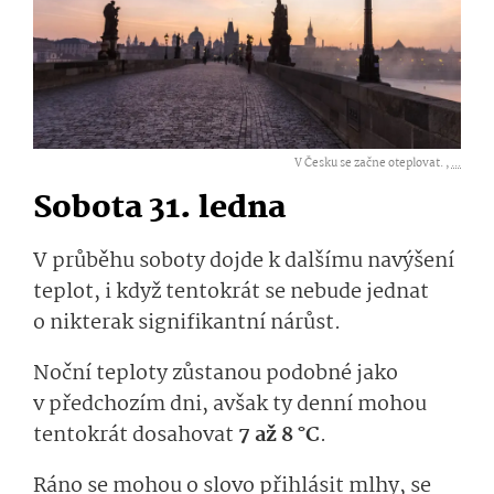
V Česku se začne oteplovat. ,
...
Sobota 31. ledna
V průběhu soboty dojde k dalšímu navýšení
teplot, i když tentokrát se nebude jednat
o nikterak signifikantní nárůst.
Noční teploty zůstanou podobné jako
v předchozím dni, avšak ty denní mohou
tentokrát dosahovat
7 až 8 °C
.
Ráno se mohou o slovo přihlásit mlhy, se