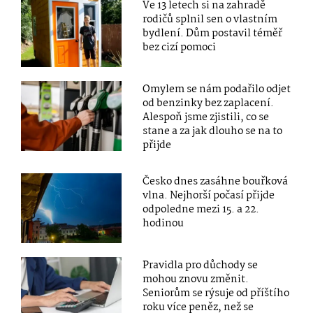
Ve 13 letech si na zahradě
rodičů splnil sen o vlastním
bydlení. Dům postavil téměř
bez cizí pomoci
Omylem se nám podařilo odjet
od benzinky bez zaplacení.
Alespoň jsme zjistili, co se
stane a za jak dlouho se na to
přijde
Česko dnes zasáhne bouřková
vlna. Nejhorší počasí přijde
odpoledne mezi 15. a 22.
hodinou
Pravidla pro důchody se
mohou znovu změnit.
Seniorům se rýsuje od příštího
roku více peněz, než se