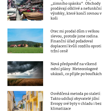
„zimního spánku“. Obchody
prodávají ošklivé a nefunkční
výrobky, které končí rovnou v
koši
Otec mi prodal dům s velkou
slevou, protože jsme rodina.
Finanční úřad požadoval
doplacení kvůli rozdílu oproti
tržní ceně
Nová předpověď na víkend
mění plány. Meteorologové
ukázali, co přijde po bouřkách
Osvědčená metoda po staletí:
Takto udržují obyvatelé jižní
Evropy své byty v chladu i bez
klimatizace