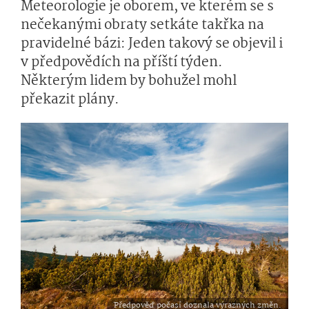
Meteorologie je oborem, ve kterém se s
nečekanými obraty setkáte takřka na
pravidelné bázi: Jeden takový se objevil i
v předpovědích na příští týden.
Některým lidem by bohužel mohl
překazit plány.
Předpověď počasí doznala výrazných změn.