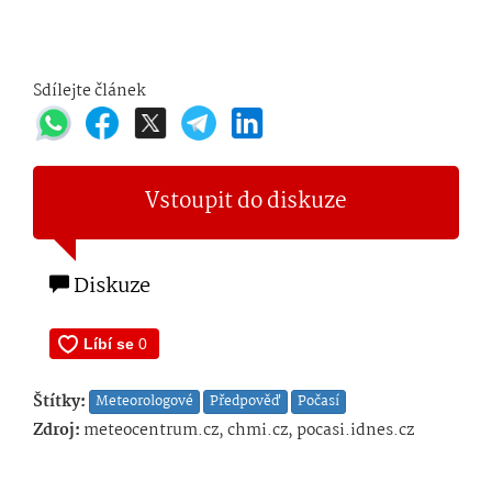
Sdílejte článek
Vstoupit do diskuze
Diskuze
Štítky:
Meteorologové
Předpověď
Počasí
Zdroj:
meteocentrum.cz, chmi.cz, pocasi.idnes.cz