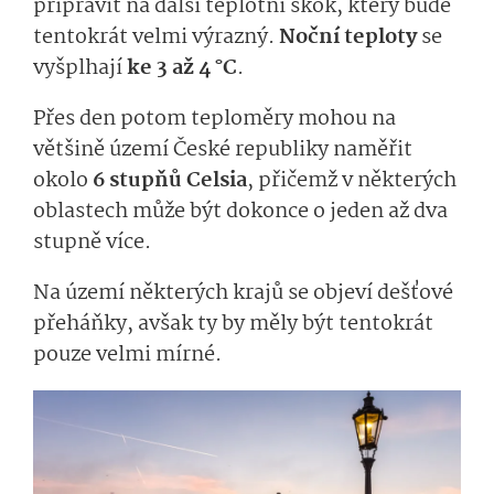
připravit na další teplotní skok, který bude
tentokrát velmi výrazný.
Noční teploty
se
vyšplhají
ke 3 až 4 °C
.
Přes den potom teploměry mohou na
většině území České republiky naměřit
okolo
6 stupňů Celsia
, přičemž v některých
oblastech může být dokonce o jeden až dva
stupně více.
Na území některých krajů se objeví dešťové
přeháňky, avšak ty by měly být tentokrát
pouze velmi mírné.