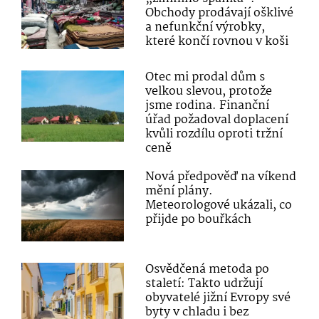
Obchody prodávají ošklivé
a nefunkční výrobky,
které končí rovnou v koši
Otec mi prodal dům s
velkou slevou, protože
jsme rodina. Finanční
úřad požadoval doplacení
kvůli rozdílu oproti tržní
ceně
Nová předpověď na víkend
mění plány.
Meteorologové ukázali, co
přijde po bouřkách
Osvědčená metoda po
staletí: Takto udržují
obyvatelé jižní Evropy své
byty v chladu i bez