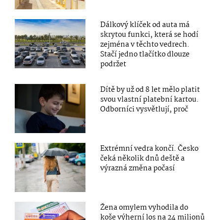
Dálkový klíček od auta má
skrytou funkci, která se hodí
zejména v těchto vedrech.
Stačí jedno tlačítko dlouze
podržet
Dítě by už od 8 let mělo platit
svou vlastní platební kartou.
Odborníci vysvětlují, proč
Extrémní vedra končí. Česko
čeká několik dnů deště a
výrazná změna počasí
Žena omylem vyhodila do
koše výherní los na 24 milionů