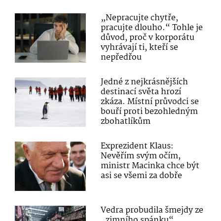
„Nepracujte chytře,
pracujte dlouho.“ Tohle je
důvod, proč v korporátu
vyhrávají ti, kteří se
nepředřou
Jedné z nejkrásnějších
destinací světa hrozí
zkáza. Místní průvodci se
bouří proti bezohledným
zbohatlíkům
Exprezident Klaus:
Nevěřím svým očím,
ministr Macinka chce být
asi se všemi za dobře
Vedra probudila šmejdy ze
„zimního spánku“.