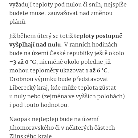
vyžadují teploty pod nulou či sníh, nejspíše
budete muset zauvažovat nad změnou
plánů.
Již během úterý se totiž
teploty postupně
vyšplhají nad nulu
. V ranních hodinách
bude na území České republiky ještě okolo
–3 až 0 °C
, nicméně okolo poledne již
mohou teploměry ukazovat
1 až 6 °C
.
Drobnou výjimku bude představovat
Liberecký kraj, kde může teplota zůstat
u nuly nebo (zejména ve vyšších polohách)
i pod touto hodnotou.
Naopak nejtepleji bude na území
Jihomoravského či v některých částech
Zlínského kraje.