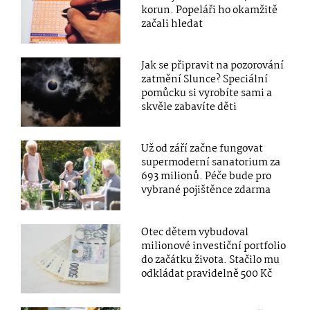
korun. Popeláři ho okamžitě
začali hledat
Jak se připravit na pozorování
zatmění Slunce? Speciální
pomůcku si vyrobíte sami a
skvěle zabavíte děti
Už od září začne fungovat
supermoderní sanatorium za
693 milionů. Péče bude pro
vybrané pojištěnce zdarma
Otec dětem vybudoval
milionové investiční portfolio
do začátku života. Stačilo mu
odkládat pravidelně 500 Kč