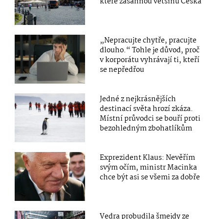
které zasáhnou většinu Česka
„Nepracujte chytře, pracujte
dlouho.“ Tohle je důvod, proč
v korporátu vyhrávají ti, kteří
se nepředřou
Jedné z nejkrásnějších
destinací světa hrozí zkáza.
Místní průvodci se bouří proti
bezohledným zbohatlíkům
Exprezident Klaus: Nevěřím
svým očím, ministr Macinka
chce být asi se všemi za dobře
Vedra probudila šmejdy ze