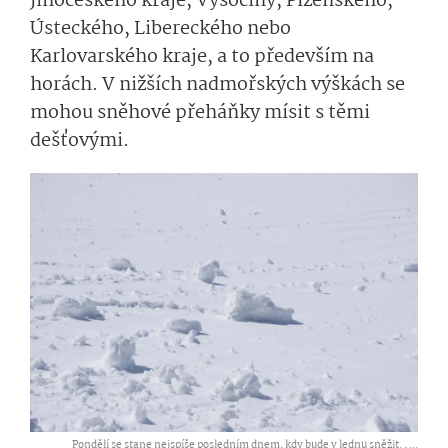
Jihočeského kraje, Vysočiny, Plzeňského,
Ústeckého, Libereckého nebo
Karlovarského kraje, a to především na
horách. V nižších nadmořských výškách se
mohou sněhové přeháňky mísit s těmi
dešťovými.
Pondělí se stane nejspíše posledním dnem, kdy bude v lednu sněžit. ,
...