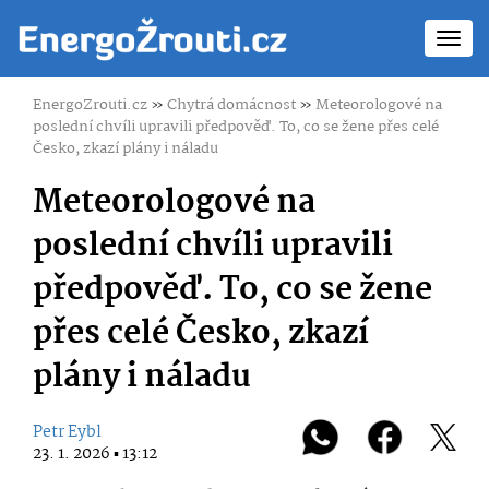
Toggl
navig
EnergoZrouti.cz
»
Chytrá domácnost
»
Meteorologové na
poslední chvíli upravili předpověď. To, co se žene přes celé
Česko, zkazí plány i náladu
Meteorologové na
poslední chvíli upravili
předpověď. To, co se žene
přes celé Česko, zkazí
plány i náladu
Petr Eybl
23. 1. 2026 ▪ 13:12