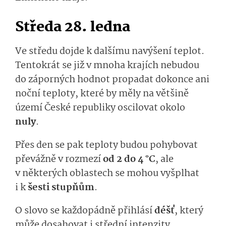
Středa 28. ledna
Ve středu dojde k dalšímu navýšení teplot.
Tentokrát se již v mnoha krajích nebudou
do záporných hodnot propadat dokonce ani
noční teploty, které by měly na většině
území České republiky oscilovat okolo
nuly
.
Přes den se pak teploty budou pohybovat
převážně v rozmezí
od 2 do 4 °C
, ale
v některých oblastech se mohou vyšplhat
i k
šesti stupňům
.
O slovo se každopádně přihlásí
déšť
, který
může dosahovat i střední intenzity.