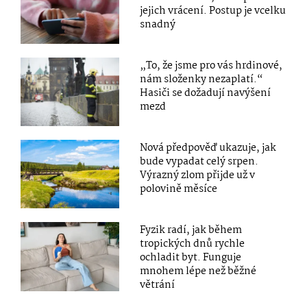
jejich vrácení. Postup je vcelku
snadný
„To, že jsme pro vás hrdinové,
nám složenky nezaplatí.“
Hasiči se dožadují navýšení
mezd
Nová předpověď ukazuje, jak
bude vypadat celý srpen.
Výrazný zlom přijde už v
polovině měsíce
Fyzik radí, jak během
tropických dnů rychle
ochladit byt. Funguje
mnohem lépe než běžné
větrání