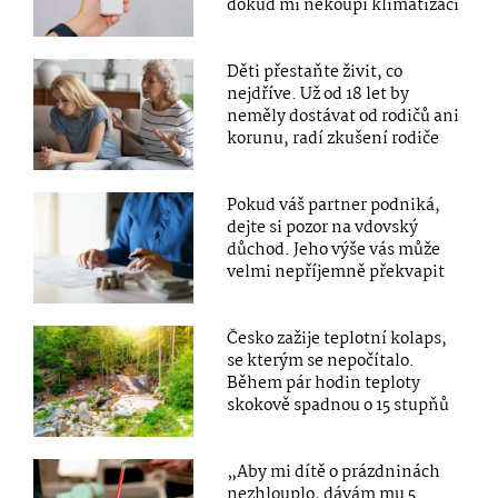
dokud mi nekoupí klimatizaci
Děti přestaňte živit, co
nejdříve. Už od 18 let by
neměly dostávat od rodičů ani
korunu, radí zkušení rodiče
Pokud váš partner podniká,
dejte si pozor na vdovský
důchod. Jeho výše vás může
velmi nepříjemně překvapit
Česko zažije teplotní kolaps,
se kterým se nepočítalo.
Během pár hodin teploty
skokově spadnou o 15 stupňů
„Aby mi dítě o prázdninách
nezhlouplo, dávám mu 5