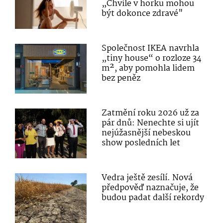
„Chvíle v horku mohou
být dokonce zdravé"
Společnost IKEA navrhla
„tiny house“ o rozloze 34
m², aby pomohla lidem
bez peněz
Zatmění roku 2026 už za
pár dnů: Nenechte si ujít
nejúžasnější nebeskou
show posledních let
Vedra ještě zesílí. Nová
předpověď naznačuje, že
budou padat další rekordy