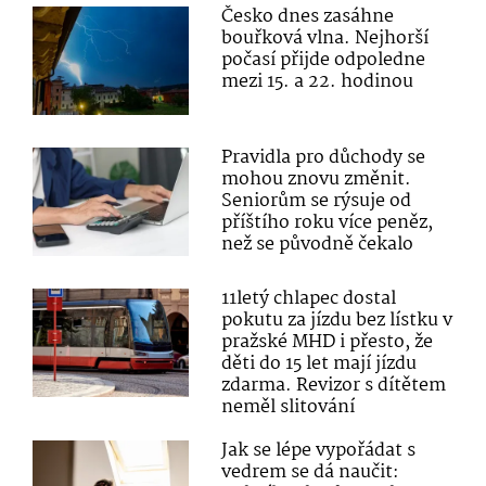
Česko dnes zasáhne
bouřková vlna. Nejhorší
počasí přijde odpoledne
mezi 15. a 22. hodinou
Pravidla pro důchody se
mohou znovu změnit.
Seniorům se rýsuje od
příštího roku více peněz,
než se původně čekalo
11letý chlapec dostal
pokutu za jízdu bez lístku v
pražské MHD i přesto, že
děti do 15 let mají jízdu
zdarma. Revizor s dítětem
neměl slitování
Jak se lépe vypořádat s
vedrem se dá naučit: