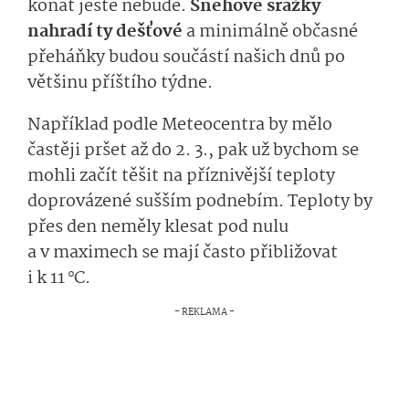
konat ještě nebude.
Sněhové srážky
nahradí ty dešťové
a
minimálně občasné
přeháňky budou součástí našich dnů po
většinu příštího týdne.
Například podle
Meteocentra
by
mě­lo
častěji pršet
až
do 2. 3.
,
pak už bychom se
mohli začít těšit na přízniv
ější teploty
doprovázené sušším podnebím. Teploty by
přes den neměly klesat pod nulu
a
v
maximech se mají často přibližovat
i k 1
1
°C.