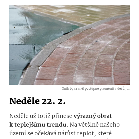
Sníh by se měl postupně proměnit v déšť. ,
...
Neděle 22. 2.
Neděle už totiž přinese
výrazn
ý
obrat
k teplejšímu trendu
. Na většině našeho
území se očekává nárůst teplot, kter
é