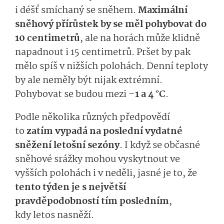
i déšť smíchaný se sněhem.
Maximální
sněhový přírůstek by se měl pohybovat do
10 centimetrů
, ale na horách může klidně
napadnout i 15 centimetrů.
Prš
et by pak
mělo spíš v n
ižších polohách
. Denní teploty
by
ale
neměly být nijak extrémní.
Pohybovat se budou mezi
–1 a 4 °C
.
P
odle několika různých předpovědí
to
zatím
vypadá na poslední
vydatné
sněžení
letošní sezóny
.
I když se občasné
sněhové srážky mohou vyskytnout ve
vyšších polohách i v neděli, jasné je to, že
tento týden je s největší
pravděpodobností tím poslední
m
,
kdy
letos
nas­něží.