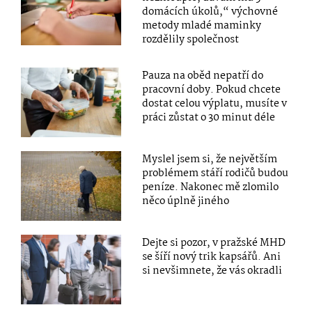
domácích úkolů,“ výchovné
metody mladé maminky
rozdělily společnost
Pauza na oběd nepatří do
pracovní doby. Pokud chcete
dostat celou výplatu, musíte v
práci zůstat o 30 minut déle
Myslel jsem si, že největším
problémem stáří rodičů budou
peníze. Nakonec mě zlomilo
něco úplně jiného
Dejte si pozor, v pražské MHD
se šíří nový trik kapsářů. Ani
si nevšimnete, že vás okradli