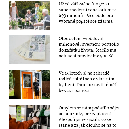
Už od září začne fungovat
supermoderní sanatorium za
693 milionů. Péče bude pro
vybrané pojištěnce zdarma
Otec dětem vybudoval
milionové investiční portfolio
do začátku života. Stačilo mu
odkládat pravidelně 500 Kč
Ve 13 letech si na zahradě
rodičů splnil sen o vlastním
bydlení. Dům postavil téměř
bez cizí pomoci
Omylem se nám podařilo odjet
od benzinky bez zaplacení.
Alespoň jsme zjistili, co se
stane a za jak dlouho se na to