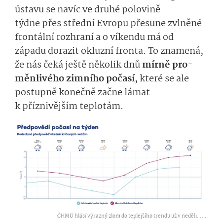
ústavu se navíc v
e
druhé polovině
týdn
e
přes střední Evropu
přesune zvlněné
frontální rozhraní a o víkendu má od
západu dorazit okluzní fronta. To znamená,
že nás čeká ještě několik dnů
mírně
pro­
měnlivého zimního počasí
, které se ale
postupně
koneč­ně
zač
ne lámat
k příznivějším teplotám.
ČHMÚ hlásí výrazný zlom do teplejšího trendu už v neděli. ,
...