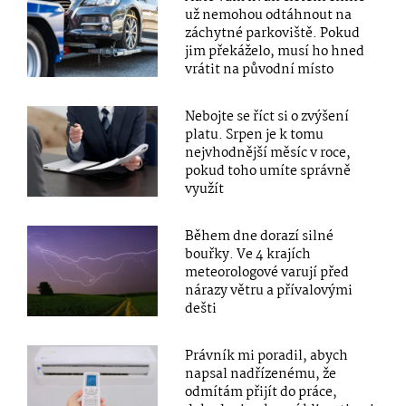
už nemohou odtáhnout na
záchytné parkoviště. Pokud
jim překáželo, musí ho hned
vrátit na původní místo
Nebojte se říct si o zvýšení
platu. Srpen je k tomu
nejvhodnější měsíc v roce,
pokud toho umíte správně
využít
Během dne dorazí silné
bouřky. Ve 4 krajích
meteorologové varují před
nárazy větru a přívalovými
dešti
Právník mi poradil, abych
napsal nadřízenému, že
odmítám přijít do práce,