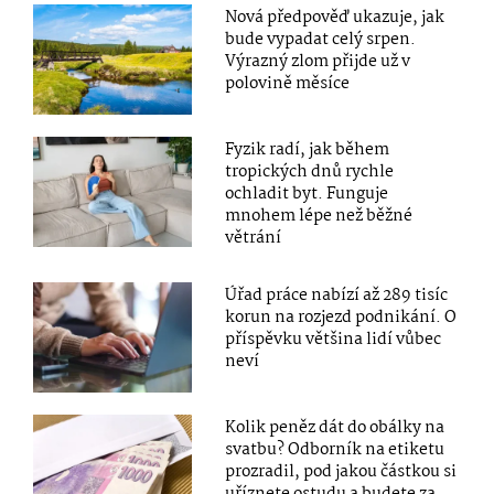
Nová předpověď ukazuje, jak
bude vypadat celý srpen.
Výrazný zlom přijde už v
polovině měsíce
Fyzik radí, jak během
tropických dnů rychle
ochladit byt. Funguje
mnohem lépe než běžné
větrání
Úřad práce nabízí až 289 tisíc
korun na rozjezd podnikání. O
příspěvku většina lidí vůbec
neví
Kolik peněz dát do obálky na
svatbu? Odborník na etiketu
prozradil, pod jakou částkou si