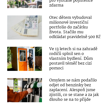
pro vybrané pojištěnce
zdarma
Otec dětem vybudoval
milionové investiční
portfolio do začátku
života. Stačilo mu
odkládat pravidelně 500 Kč
Ve 13 letech si na zahradě
rodičů splnil sen o
vlastním bydlení. Dům
postavil téměř bez cizí
pomoci
Omylem se nám podařilo
odjet od benzinky bez
zaplacení. Alespoň jsme
zjistili, co se stane a za jak
dlouho se na to přijde