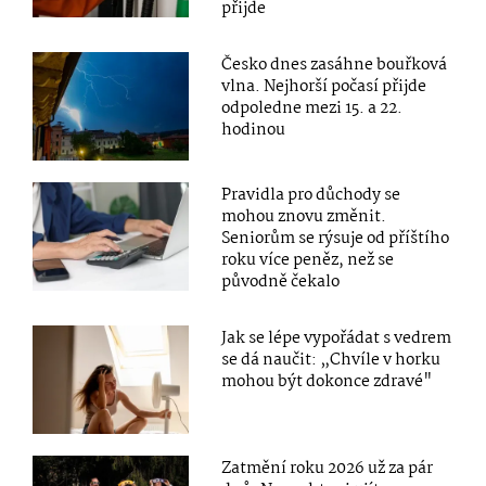
přijde
Česko dnes zasáhne bouřková
vlna. Nejhorší počasí přijde
odpoledne mezi 15. a 22.
hodinou
Pravidla pro důchody se
mohou znovu změnit.
Seniorům se rýsuje od příštího
roku více peněz, než se
původně čekalo
Jak se lépe vypořádat s vedrem
se dá naučit: „Chvíle v horku
mohou být dokonce zdravé"
Zatmění roku 2026 už za pár