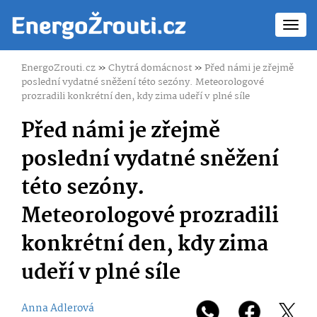
Toggl
navig
EnergoZrouti.cz
»
Chytrá domácnost
»
Před námi je zřejmě
poslední vydatné sněžení této sezóny. Meteorologové
prozradili konkrétní den, kdy zima udeří v plné síle
Před námi je zřejmě
poslední vydatné sněžení
této sezóny.
Meteorologové prozradili
konkrétní den, kdy zima
udeří v plné síle
Anna Adlerová