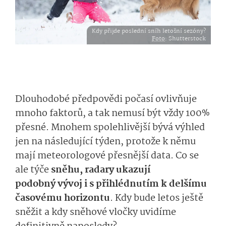
Kdy přijde poslední sníh letošní sezóny?
Foto
: Shutterstock
Dlouhodobé př
edp
ovědi počasí ovlivňuje
mnoho faktorů, a tak nemusí být vždy 100%
přesné. Mnohem spolehlivější
bý­vá
výhled
jen na následující týden,
protože k němu
mají meteorologové přesnější data.
Co se
ale týče
sněhu
,
ra­dary ukazují
podobn
ý
vývoj
i s přih­lédnutím k d
elšímu
časovému
hori­zontu
.
Kdy
bu­de letos ještě
sněžit a kdy
sněhové vločky uvidíme