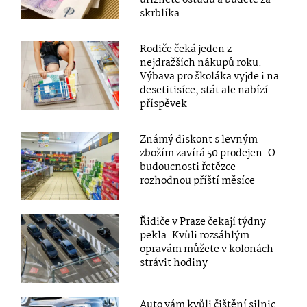
uříznete ostudu a budete za
skrblíka
Rodiče čeká jeden z
nejdražších nákupů roku.
Výbava pro školáka vyjde i na
desetitisíce, stát ale nabízí
příspěvek
Známý diskont s levným
zbožím zavírá 50 prodejen. O
budoucnosti řetězce
rozhodnou příští měsíce
Řidiče v Praze čekají týdny
pekla. Kvůli rozsáhlým
opravám můžete v kolonách
strávit hodiny
Auto vám kvůli čištění silnic