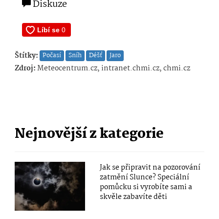
Diskuze
Štítky:
Počasí
Sníh
Déšť
Jaro
Zdroj:
Meteocentrum.cz, intranet.chmi.cz, chmi.cz
Nejnovější z kategorie
Jak se připravit na pozorování
zatmění Slunce? Speciální
pomůcku si vyrobíte sami a
skvěle zabavíte děti