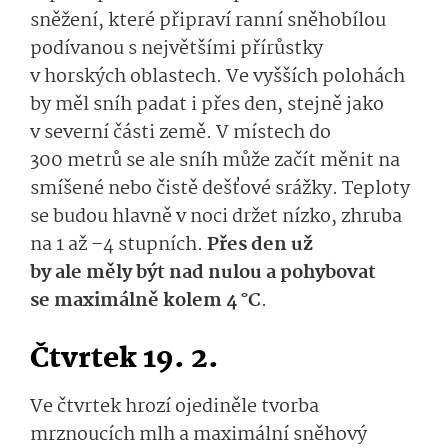
sněžení, které připraví ranní sněhobílou
podívanou s největšími přírůstky
v horských oblastech.
Ve vyšších polohách
by měl sníh
pa
dat i přes den, stejně jako
v severní části země.
V místech
do
300 metrů se ale sníh může začít měnit na
smíšené nebo čistě dešťové srážky.
Teploty
se budou
hlavně v noci
držet n
ízko
, zhruba
na 1 až –4 stupních.
Přes den už
by
ale
měly být nad nulou
a pohybovat
se
maximálně
ko­lem
4
°C
.
Čtvrtek 19. 2.
Ve čtvrtek
hrozí
o­jediněle
tvor­ba
mrznoucích mlh a maximální sněhový