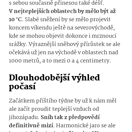
s sebou současně přinesou
také
d
éšť.
V nejteplejších oblastech by mělo být až
10 °C
.
Slabé
sně­žení by se mělo projevit
koncem víkendu ještě na severovýchodě,
kde se mohou objevit
dokonce i
mrznoucí
srážky. Výraznější
sněhový přírůstek se ale
očekává už jen na východě v oblastech nad
1000 metrů, a to mezi 0 a 4 centimetry.
Dlouhodobější výhled
počasí
Začátkem příštího týdne by už k nám měl
ale začít proudit teplejší vzduch od
jihozápadu.
Sníh tak z předpovědí
definitivně mizí
. Harmonické jaro se ale