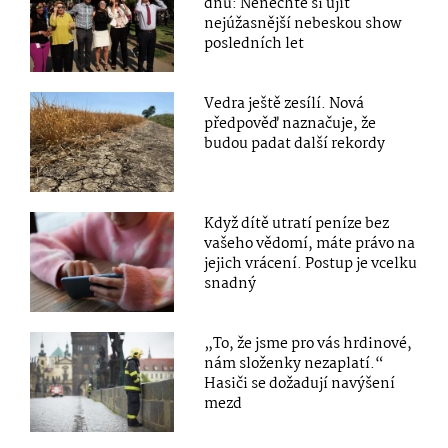
dnů: Nenechte si ujít
nejúžasnější nebeskou show
posledních let
Vedra ještě zesílí. Nová
předpověď naznačuje, že
budou padat další rekordy
Když dítě utratí peníze bez
vašeho vědomí, máte právo na
jejich vrácení. Postup je vcelku
snadný
„To, že jsme pro vás hrdinové,
nám složenky nezaplatí.“
Hasiči se dožadují navýšení
mezd