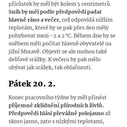
přírůstek by měl být kolem 5 centimetrů.
S
níh
by měl
podle předpovědí padat
hlavně ráno a večer
, což odpovídá nižším
teplotám, které by se
pak
přes den měly
pohybovat mezi –2 a 2
°C
.
Během dne by se
sněhem měli počítat hlavně obyvatelé na
jižní Moravě.
Objevit se ale mohou také
dešťové srážky.
K večeru by
pak
mělo
ubývat jak srážek, tak oblačnosti.
Pátek 20. 2.
Konec pracovního týdne by měl přinést
příjemné zklidnění
pří­rodních
živlů.
Předpovědi hlásí převážně polojasno
až
skoro jasno, z
ato s nízkými
teplo­tami
,