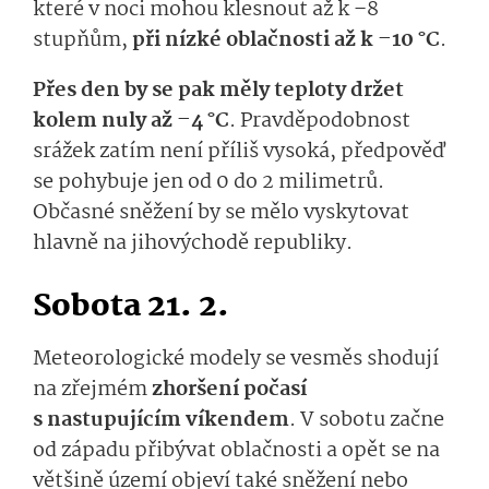
které v noci mohou klesnout až
k –8
stupňům,
při nízké oblačnosti až
k
–
10
°C
.
P
řes den by se pak měly
teploty
držet
kolem nuly
až
–4 °C
. Pravděpodobnost
srážek zatím není příliš vysoká, předpověď
se
pohybuje jen od 0 do 2 milimetrů.
O
bčasné sněžení by se mělo vyskytovat
hlavně na jihovýchodě republiky.
Sobota 21. 2.
M
eteorologické modely se
vesměs
shodují
na
zřejmém
zhor­šení počas
í
s nastupujícím víkendem
.
V so­botu
začne
od západu přibývat oblačnosti a opět se na
většině území objeví
také
sně­žení nebo