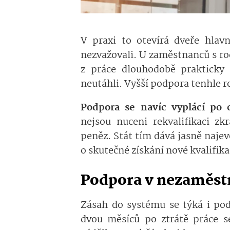
V praxi to otevírá dveře hlav
nezvažovali. U zaměstnanců s r
z práce dlouhodobě prakticky
neutáhli. Vyšší podpora tenhle r
Podpora se navíc vyplácí po 
nejsou nuceni rekvalifikaci zk
peněz. Stát tím dává jasně najev
o skutečné získání nové kvalifika
Podpora v nezaměst
Zásah do systému se týká i po
dvou měsíců po ztrátě práce 