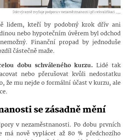
Stát výrazně zvyšuje podporu v nezaměstnanosti i při rekvalifikaci. ,
...
ně lidem, kteří by podobný krok dřív ani
odinou nebo hypotečním úvěrem byl odchod
 nemožný. Finanční propad by jednoduše
ozdíl částečně maže.
celou dobu schváleného kurzu.
Lidé tak
racovat nebo přerušovat kvůli nedostatku
o, že mu nejde o formální účast v kurzu, ale
ce.
nanosti se zásadně mění
dpory v nezaměstnanosti. Po dobu prvních
se má nově vyplácet až 80 % předchozího