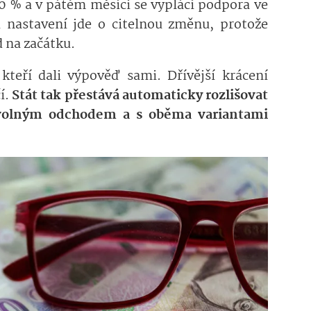
50 % a v pátém měsíci se vyplácí podpora ve
 nastavení jde o citelnou změnu, protože
 na začátku.
kteří dali výpověď sami. Dřívější krácení
í.
Stát tak přestává automaticky rozlišovat
volným odchodem a s oběma variantami