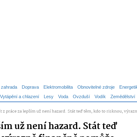
 zahrada
Doprava
Elektromobilita
Obnovitelné zdroje
Energeti
Vytápění a chlazení
Lesy
Voda
Ovzduší
Vodík
Zemědělství
ít z práce za lepším už není hazard. Stát teď těm, kdo to risknou, výr
ším už není hazard. Stát teď