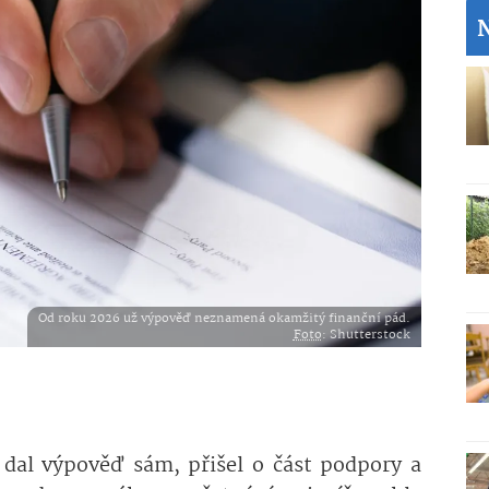
Od roku 2026 už výpověď neznamená okamžitý finanční pád.
Foto
: Shutterstock
o dal výpověď sám, přišel o část podpory a