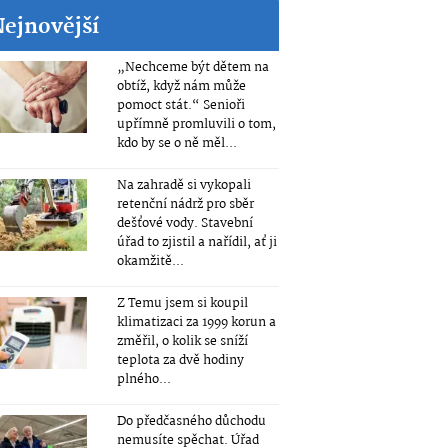
Nejnovější
„Nechceme být dětem na
obtíž, když nám může
pomoct stát.“ Senioři
upřímně promluvili o tom,
kdo by se o ně měl...
Na zahradě si vykopali
retenční nádrž pro sběr
dešťové vody. Stavební
úřad to zjistil a nařídil, ať ji
okamžitě...
Z Temu jsem si koupil
klimatizaci za 1999 korun a
změřil, o kolik se sníží
teplota za dvě hodiny
plného...
Do předčasného důchodu
nemusíte spěchat. Úřad