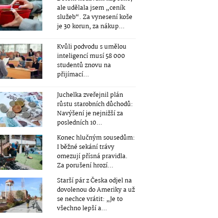
ale udělala jsem „ceník
služeb“. Za vynesení koše
je 30 korun, za nákup...
Kvůli podvodu s umělou
inteligencí musí 58 000
studentů znovu na
přijímací...
Juchelka zveřejnil plán
růstu starobních důchodů:
Navýšení je nejnižší za
posledních 10...
Konec hlučným sousedům:
I běžné sekání trávy
omezují přísná pravidla.
Za porušení hrozí...
Starší pár z Česka odjel na
dovolenou do Ameriky a už
se nechce vrátit: „Je to
všechno lepší a...