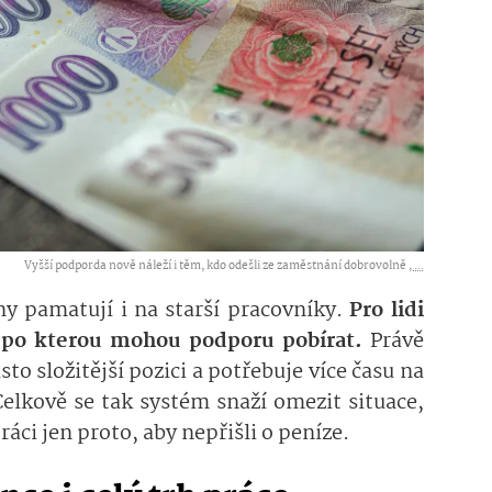
Vyšší podporda nově náleží i těm, kdo odešli ze zaměstnání dobrovolně ,
...
y pamatují i na starší pracovníky.
Pro lidi
, po kterou mohou podporu pobírat.
Právě
to složitější pozici a potřebuje více času na
Celkově se tak systém snaží omezit situace,
áci jen proto, aby nepřišli o peníze.