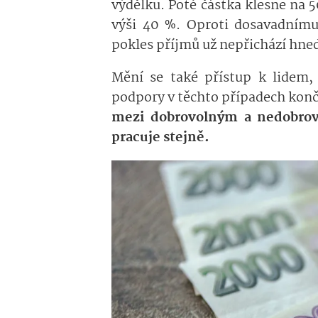
výdělku. Poté částka klesne na 
výši 40 %. Oproti dosavadnímu
pokles příjmů už nepřichází hned
Mění se také přístup k lidem, 
podpory v těchto případech konč
mezi dobrovolným a nedobro
pracuje stejně.