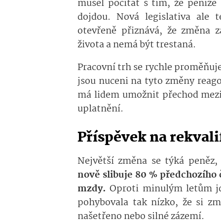
musel počítat s tím, že peníze
dojdou. Nová legislativa ale 
otevřeně přiznává, že změna z
života a nemá být trestaná.
Pracovní trh se rychle proměňuje.
jsou nuceni na tyto změny reagov
má lidem umožnit přechod mezi 
uplatnění.
Příspěvek na rekvalif
Největší změna se týká peněz, 
nově slibuje 80 % předchozího
mzdy.
Oproti minulým letům jd
pohybovala tak nízko, že si z
našetřeno nebo silné zázemí.