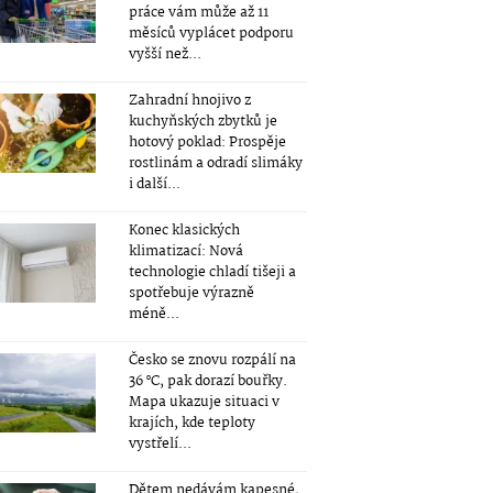
práce vám může až 11
měsíců vyplácet podporu
vyšší než...
Zahradní hnojivo z
kuchyňských zbytků je
hotový poklad: Prospěje
rostlinám a odradí slimáky
i další...
Konec klasických
klimatizací: Nová
technologie chladí tišeji a
spotřebuje výrazně
méně...
Česko se znovu rozpálí na
36 °C, pak dorazí bouřky.
Mapa ukazuje situaci v
krajích, kde teploty
vystřelí...
Dětem nedávám kapesné,