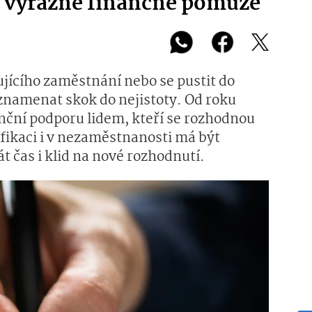
, výrazně finančně pomůže
ujícího zaměstnání nebo se pustit do
znamenat skok do nejistoty. Od roku
anční podporu lidem, kteří se rozhodnou
fikaci i v nezaměstnanosti má být
át čas i klid na nové rozhodnutí.