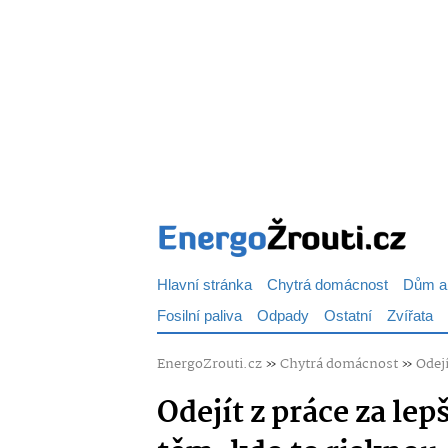
Hlavní stránka
Chytrá domácnost
Dům a
Fosilní paliva
Odpady
Ostatní
Zvířata
EnergoZrouti.cz
»
Chytrá domácnost
»
Odej
Odejít z práce za lep