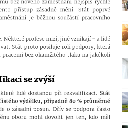
 mu bez nového zaměstnání nejspíš rychle
tento přístup zásadně mění. Stát poprvé
aměstnání je běžnou součástí pracovního
 Některé profese mizí, jiné vznikají – a lidé
at. Stát proto posiluje roli podpory, která
pracemi bez okamžitého tlaku na jakékoli
ikaci se zvýší
které lidé dostanou při rekvalifikaci.
Stát
 čistého výdělku, případně 80 % průměrné
e o zásadní posun. Dřív se podpora často
měnu oboru mohl dovolit jen ten, kdo měl