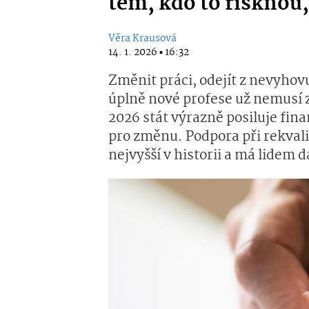
těm, kdo to risknou
Věra Krausová
14. 1. 2026 ▪ 16:32
Změnit práci, odejít z nevyhov
úplně nové profese už nemusí 
2026 stát výrazně posiluje fin
pro změnu. Podpora při rekvali
nejvyšší v historii a má lidem d