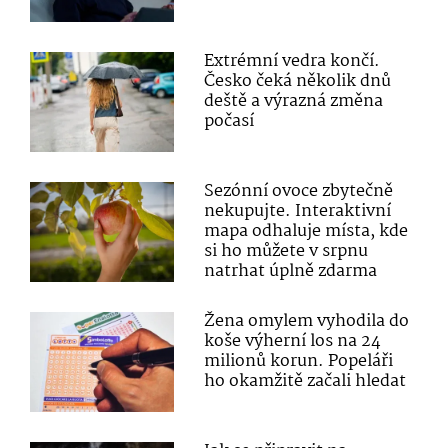
Extrémní vedra končí.
Česko čeká několik dnů
deště a výrazná změna
počasí
Sezónní ovoce zbytečně
nekupujte. Interaktivní
mapa odhaluje místa, kde
si ho můžete v srpnu
natrhat úplně zdarma
Žena omylem vyhodila do
koše výherní los na 24
milionů korun. Popeláři
ho okamžitě začali hledat