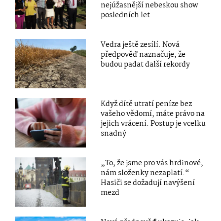
nejúžasnější nebeskou show
posledních let
Vedra ještě zesílí. Nová
předpověď naznačuje, že
budou padat další rekordy
Když dítě utratí peníze bez
vašeho vědomí, máte právo na
jejich vrácení. Postup je vcelku
snadný
„To, že jsme pro vás hrdinové,
nám složenky nezaplatí.“
Hasiči se dožadují navýšení
mezd