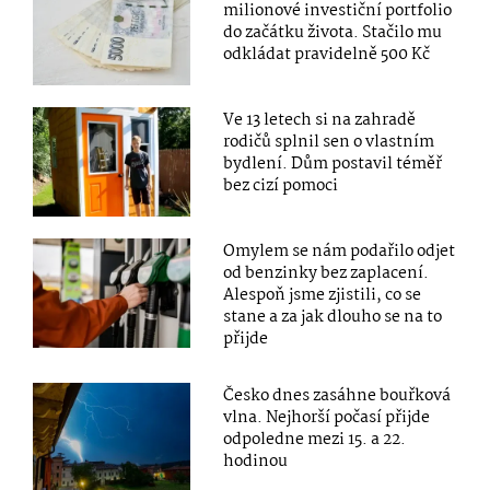
milionové investiční portfolio
do začátku života. Stačilo mu
odkládat pravidelně 500 Kč
Ve 13 letech si na zahradě
rodičů splnil sen o vlastním
bydlení. Dům postavil téměř
bez cizí pomoci
Omylem se nám podařilo odjet
od benzinky bez zaplacení.
Alespoň jsme zjistili, co se
stane a za jak dlouho se na to
přijde
Česko dnes zasáhne bouřková
vlna. Nejhorší počasí přijde
odpoledne mezi 15. a 22.
hodinou