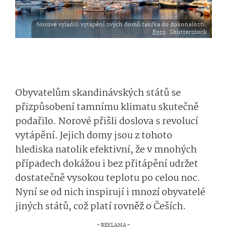
Norové vyladili vytápění svých domů takřka do dokonalosti.
Foto
: Shutterstock
Obyvatelům skandinávských států se
přizpůsobení tamnímu klimatu skutečně
podařilo. Norové přišli doslova s revolucí
vytápění. Jejich domy jsou z tohoto
hlediska natolik efektivní, že v mnohých
případech dokážou i bez přitápění udržet
dostatečně vysokou teplotu po celou noc.
Nyní se od nich inspirují i mnozí obyvatelé
jiných států, což platí rovněž o Češích.