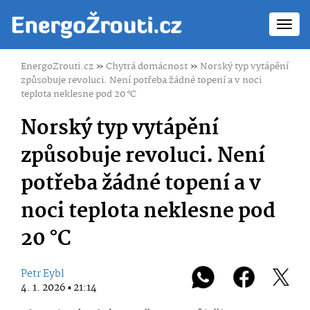
Toggl
navig
EnergoZrouti.cz
»
Chytrá domácnost
»
Norský typ vytápění
způsobuje revoluci. Není potřeba žádné topení a v noci
teplota neklesne pod 20 °C
Norský typ vytápění
způsobuje revoluci. Není
potřeba žádné topení a v
noci teplota neklesne pod
20 °C
Petr Eybl
4. 1. 2026 ▪ 21:14