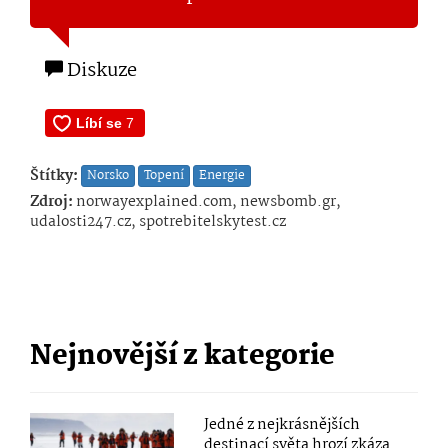
Diskuze
Štítky:
Norsko
Topení
Energie
Zdroj:
norwayexplained.com, newsbomb.gr,
udalosti247.cz, spotrebitelskytest.cz
Nejnovější z kategorie
Jedné z nejkrásnějších
destinací světa hrozí zkáza.