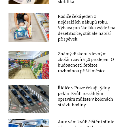
skrblíka
Rodiče čeká jeden z
nejdražších nákupů roku.
Výbava pro školáka vyjde i na
desetitisíce, stát ale nabízí
příspěvek
Známý diskont s levným
zbožím zavírá 50 prodejen. O
budoucnosti řetězce
rozhodnou příští měsíce
Řidiče v Praze čekají týdny
pekla. Kvůli rozsáhlým
opravám můžete v kolonách
strávit hodiny
Auto vám kvůli čištění silnic