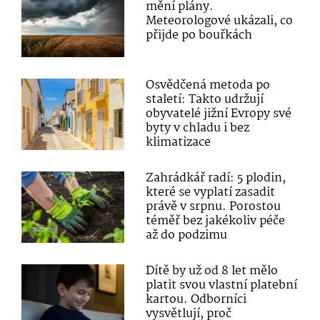
mění plány.
Meteorologové ukázali, co
přijde po bouřkách
Osvědčená metoda po
staletí: Takto udržují
obyvatelé jižní Evropy své
byty v chladu i bez
klimatizace
Zahrádkář radí: 5 plodin,
které se vyplatí zasadit
právě v srpnu. Porostou
téměř bez jakékoliv péče
až do podzimu
Dítě by už od 8 let mělo
platit svou vlastní platební
kartou. Odborníci
vysvětlují, proč