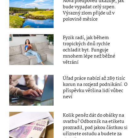
Nová předpověď ukazuje, jak
bude vypadat celý srpen.
Výrazný zlom přijde už v
polovině měsíce
Fyzik radí, jak během
tropických dnů rychle
ochladit byt. Funguje
mnohem lépe než běžné
větrání
Úřad práce nabízí až 289 tisíc
korun na rozjezd podnikání. O
příspěvku většina lidí vůbec
neví
Kolik peněz dát do obálky na
svatbu? Odborník na etiketu
prozradil, pod jakou částkou si
uříznete ostudu a budete za