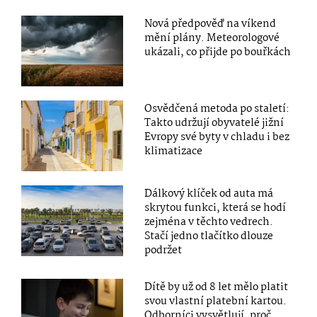
Nová předpověď na víkend
mění plány. Meteorologové
ukázali, co přijde po bouřkách
Osvědčená metoda po staletí:
Takto udržují obyvatelé jižní
Evropy své byty v chladu i bez
klimatizace
Dálkový klíček od auta má
skrytou funkci, která se hodí
zejména v těchto vedrech.
Stačí jedno tlačítko dlouze
podržet
Dítě by už od 8 let mělo platit
svou vlastní platební kartou.
Odborníci vysvětlují, proč