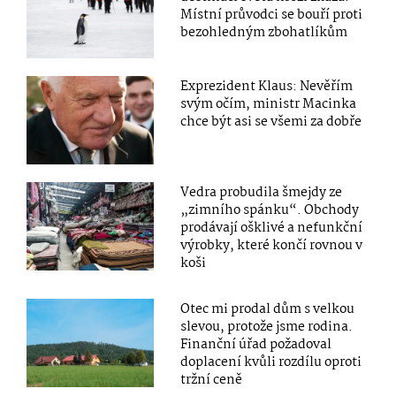
Místní průvodci se bouří proti
bezohledným zbohatlíkům
Exprezident Klaus: Nevěřím
svým očím, ministr Macinka
chce být asi se všemi za dobře
Vedra probudila šmejdy ze
„zimního spánku“. Obchody
prodávají ošklivé a nefunkční
výrobky, které končí rovnou v
koši
Otec mi prodal dům s velkou
slevou, protože jsme rodina.
Finanční úřad požadoval
doplacení kvůli rozdílu oproti
tržní ceně