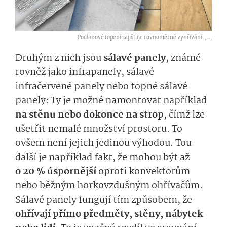
Podlahové topení zajišťuje rovnoměrné vyhřívání. ,
...
Druhým z nich jsou
sálavé panely
, známé
rovněž jako infrapanely, sálavé
infračervené panely nebo topné sálavé
panely: Ty je možné namontovat například
na stěnu nebo dokonce na strop
, čímž lze
ušetřit nemalé množství prostoru. To
ovšem není jejich jedinou výhodou. Tou
další je například fakt, že mohou být až
o 20 % úspornější
oproti konvektorům
nebo běžným horkovzdušným ohřívačům.
Sálavé panely fungují tím způsobem, že
ohřívají přímo předměty, stěny, nábytek