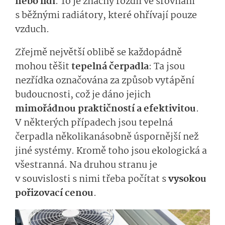
nebo lidi
. To je značný rozdíl ve srovnání
s běžnými radiátory, které ohřívají pouze
vzduch.
Zřejmě největší oblibě se každopádně
mohou těšit
tepelná čerpadla
: Ta jsou
nezřídka označována za způsob vytápění
budoucnosti, což je dáno jejich
mimořádnou praktičností a efektivitou
.
V některých případech jsou tepelná
čerpadla několikanásobně úspornější než
jiné systémy. Kromě toho jsou ekologická a
všestranná. Na druhou stranu je
v souvislosti s nimi třeba počítat s
vysokou
pořizovací cenou
.