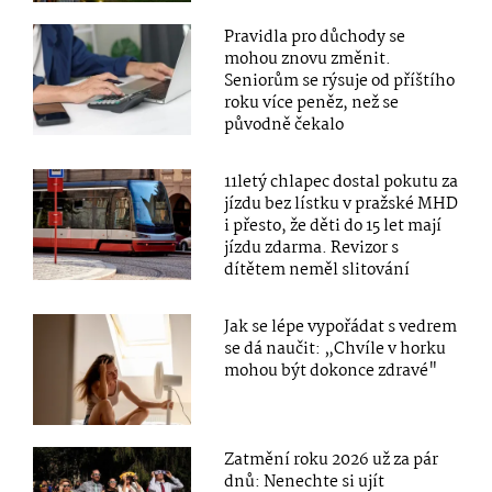
Pravidla pro důchody se
mohou znovu změnit.
Seniorům se rýsuje od příštího
roku více peněz, než se
původně čekalo
11letý chlapec dostal pokutu za
jízdu bez lístku v pražské MHD
i přesto, že děti do 15 let mají
jízdu zdarma. Revizor s
dítětem neměl slitování
Jak se lépe vypořádat s vedrem
se dá naučit: „Chvíle v horku
mohou být dokonce zdravé"
Zatmění roku 2026 už za pár
dnů: Nenechte si ujít