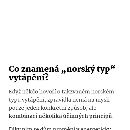
Co znamená „norský typ“
vytápění?
Když někdo hovoří o takzvaném norském
typu vytápění, zpravidla nemá na mysli
pouze jeden konkrétní způsob, ale
kombinaci několika účinných principů
.
Díky nim se dům promění v energeticky