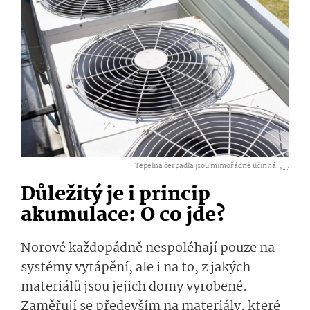
Tepelná čerpadla jsou mimořádně účinná. ,
...
Důležitý je i princip
akumulace: O co jde?
Norové každopádně nespoléhají pouze na
systémy vytápění, ale i na to, z jakých
materiálů jsou jejich domy vyrobené.
Zaměřují se především na materiály, které