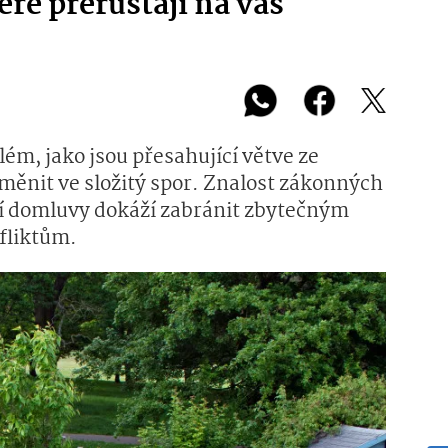
eré přerůstají na váš
ém, jako jsou přesahující větve ze
ěnit ve složitý spor. Znalost zákonných
í domluvy dokáží zabránit zbytečným
fliktům.