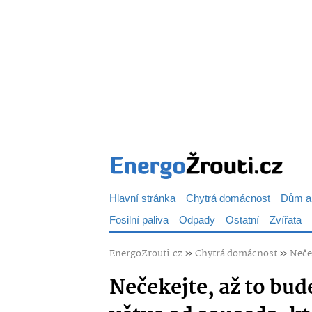
Hlavní stránka
Chytrá domácnost
Dům a
Fosilní paliva
Odpady
Ostatní
Zvířata
EnergoZrouti.cz
»
Chytrá domácnost
»
Neček
Nečekejte, až to bud