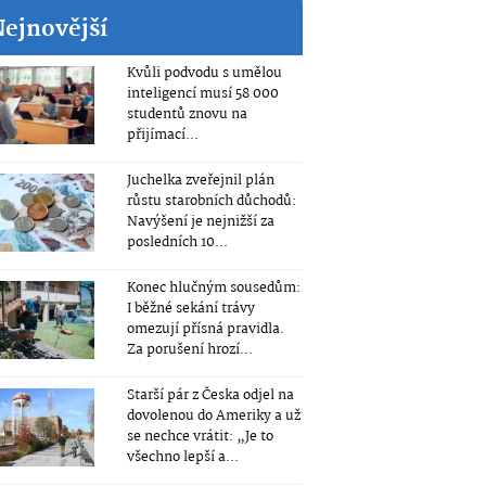
Nejnovější
Kvůli podvodu s umělou
inteligencí musí 58 000
studentů znovu na
přijímací...
Juchelka zveřejnil plán
růstu starobních důchodů:
Navýšení je nejnižší za
posledních 10...
Konec hlučným sousedům:
I běžné sekání trávy
omezují přísná pravidla.
Za porušení hrozí...
Starší pár z Česka odjel na
dovolenou do Ameriky a už
se nechce vrátit: „Je to
všechno lepší a...