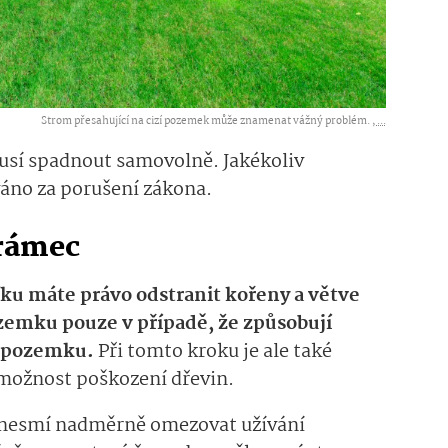
Strom přesahující na cizí pozemek může znamenat vážný problém. ,
...
musí spadnout samovolně. Jakékoliv
váno za porušení zákona.
 rámec
ku máte právo odstranit kořeny a větve
emku pouze v případě, že způsobují
ní pozemku.
Při tomto kroku je ale také
 možnost poškození dřevin.
y nesmí nadměrně omezovat užívání