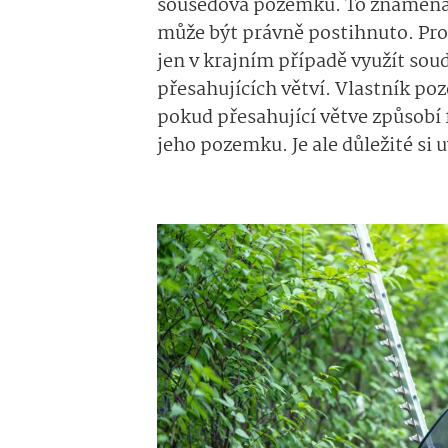
sousedova pozemku. To znamená,
může být právně postihnuto. Pro
jen v krajním případě využít sou
přesahujících větví. Vlastník p
pokud přesahující větve způsobí 
jeho pozemku. Je ale důležité si 