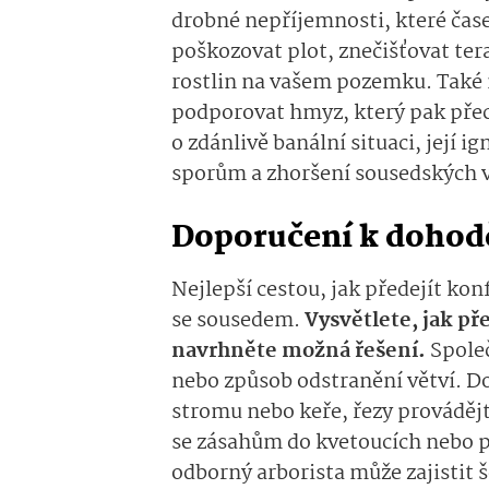
drobné nepříjemnosti, které čase
poškozovat plot, znečišťovat ter
rostlin na vašem pozemku. Také
podporovat hmyz, který pak přec
o zdánlivě banální situaci, její 
sporům a zhoršení sousedských 
Doporučení k dohod
Nejlepší cestou, jak předejít ko
se sousedem.
Vysvětlete, jak př
navrhněte možná řešení.
Spole
nebo způsob odstranění větví. Do
stromu nebo keře, řezy prováděj
se zásahům do kvetoucích nebo plo
odborný arborista může zajistit š