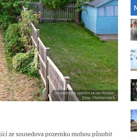
Sousedským sporům se lze vhnout.
Foto
: Shutterstock
jící ze sousedova pozemku mohou působit