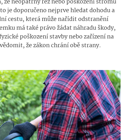
 že neopatrný řez nebo poškození stromu
to je doporučeno nejprve hledat dohodu a
dní cestu, která může nařídit odstranění
ozemku má také právo žádat náhradu škody,
fyzické poškození stavby nebo zařízení na
uvědomit, že zákon chrání obě strany.