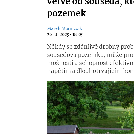
větve od souseda, kt
pozemek
Marek Morafcsik
26. 8. 2025 ▪ 18:09
Někdy se zdánlivě drobný probl
sousedova pozemku, může prom
možností a schopnost efektivn
napětím a dlouhotrvajícím kon