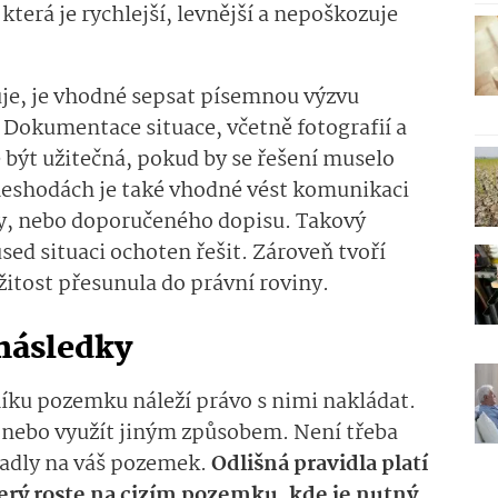
která je rychlejší, levnější a nepoškozuje
je, je vhodné sepsat písemnou výzvu
. Dokumentace situace, včetně fotografií a
ýt užitečná, pokud by se řešení muselo
 neshodách je také vhodné vést komunikaci
y, nebo doporučeného dopisu. Takový
sed situaci ochoten řešit. Zároveň tvoří
žitost přesunula do právní roviny.
 následky
níku pozemku náleží právo s nimi nakládat.
 nebo využít jiným způsobem. Není třeba
padly na váš pozemek.
Odlišná pravidla platí
terý roste na cizím pozemku, kde je nutný