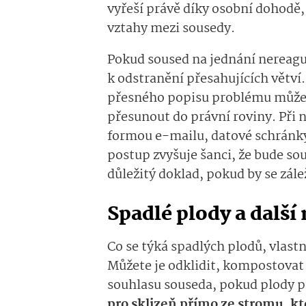
vyřeší právě díky osobní dohodě, 
vztahy mezi sousedy.
Pokud soused na jednání nereagu
k odstranění přesahujících větví
přesného popisu problému může b
přesunout do právní roviny. Při
formou e-mailu, datové schránk
postup zvyšuje šanci, že bude sou
důležitý doklad, pokud by se zále
Spadlé plody a další
Co se týká spadlých plodů, vlast
Můžete je odklidit, kompostovat
souhlasu souseda, pokud plody 
pro sklizeň přímo ze stromu, k