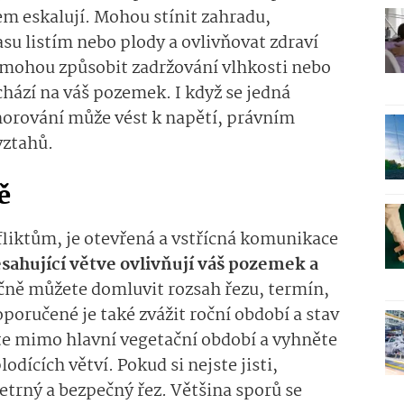
m eskalují. Mohou stínit zahradu,
asu listím nebo plody a ovlivňovat zdraví
 mohou způsobit zadržování vlhkosti nebo
hází na váš pozemek. I když se jedná
ignorování může vést k napětí, právním
vztahů.
ě
nfliktům, je otevřená a vstřícná komunikace
esahující větve ovlivňují váš pozemek a
čně můžete domluvit rozsah řezu, termín,
poručené je také zvážit roční období a stav
te mimo hlavní vegetační období a vyhněte
dících větví. Pokud si nejste jisti,
etrný a bezpečný řez. Většina sporů se