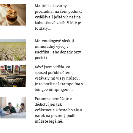
Majitelka kavárny
prozradila, na čem podniky
vydělávají ještě víc než na
kohoutkové vodě. V létě je
to zlatý...
Meteorologové sledují
mimořádný vývoj v
Pacifiku. Jeho dopady brzy
pocítí i...
Když jsem viděla, co
soused pořídil dětem,
vstávaly mi vlasy hrůzou.
Je to horší než trampolína s
bungee jumpingem...
Potomka nemůžete z
dědictví jen tak
vyškrtnout. Přesto ho ale o
nárok na povinný podíl
můžete legálně...