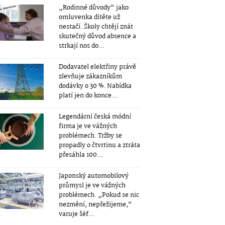
„Rodinné důvody“ jako
omluvenka dítěte už
nestačí. Školy chtějí znát
skutečný důvod absence a
strkají nos do...
Dodavatel elektřiny právě
zlevňuje zákazníkům
dodávky o 30 %. Nabídka
platí jen do konce...
Legendární česká módní
firma je ve vážných
problémech. Tržby se
propadly o čtvrtinu a ztráta
přesáhla 100...
Japonský automobilový
průmysl je ve vážných
problémech. „Pokud se nic
nezmění, nepřežijeme,“
varuje šéf...