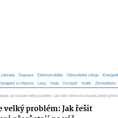
 zahrada
Doprava
Elektromobilita
Obnovitelné zdroje
Energeti
Vytápění a chlazení
Lesy
Voda
Ovzduší
Vodík
Zemědělství
ejte, až to bude velký problém: Jak řešit větve od souseda, které přer
e velký problém: Jak řešit