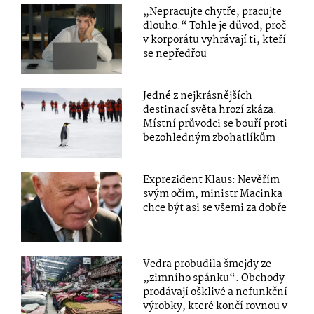
„Nepracujte chytře, pracujte
dlouho.“ Tohle je důvod, proč
v korporátu vyhrávají ti, kteří
se nepředřou
Jedné z nejkrásnějších
destinací světa hrozí zkáza.
Místní průvodci se bouří proti
bezohledným zbohatlíkům
Exprezident Klaus: Nevěřím
svým očím, ministr Macinka
chce být asi se všemi za dobře
Vedra probudila šmejdy ze
„zimního spánku“. Obchody
prodávají ošklivé a nefunkční
výrobky, které končí rovnou v