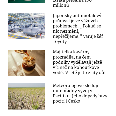
ztráta přesáhla 100
milionů
Japonský automobilový
průmysl je ve vážných
problémech. „Pokud se
nic nezmění,
nepřežijeme,“ varuje šéf
Toyoty
Majitelka kavárny
prozradila, na čem
podniky vydělávají ještě
víc než na kohoutkové
vodě. V létě je to zlatý důl
Meteorologové sledují
mimořádný vývoj v
Pacifiku. Jeho dopady brzy
pocítí i Česko