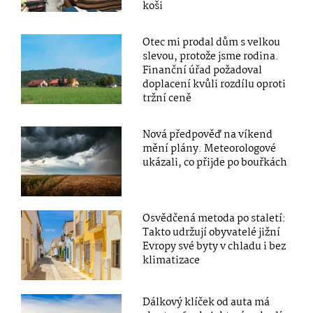
koši
Otec mi prodal dům s velkou
slevou, protože jsme rodina.
Finanční úřad požadoval
doplacení kvůli rozdílu oproti
tržní ceně
Nová předpověď na víkend
mění plány. Meteorologové
ukázali, co přijde po bouřkách
Osvědčená metoda po staletí:
Takto udržují obyvatelé jižní
Evropy své byty v chladu i bez
klimatizace
Dálkový klíček od auta má