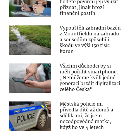
budete povinni její využití
přiznat, jinak hrozí
finanční postih
Vypouštěli zahradní bazén
z Mountfieldu na zahradu
a sousedům způsobili
škodu ve výši 150 tisíc
korun
Všichni důchodci by si
měli pořídit smartphone.
„Nemůžeme kvůli jedné
generaci brzdit digitalizaci
celého Česka“
Městská policie mi
přivedla dítě až domů a
sdělila mi, že jsem
nezodpovědná matka,
když ho ve 4 letech