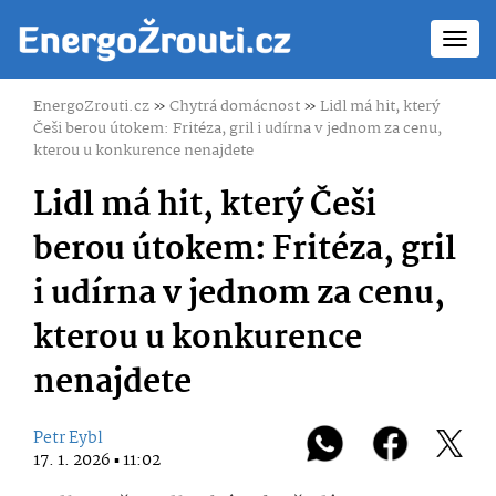
Toggl
navig
EnergoZrouti.cz
»
Chytrá domácnost
»
Lidl má hit, který
Češi berou útokem: Fritéza, gril i udírna v jednom za cenu,
kterou u konkurence nenajdete
Lidl má hit, který Češi
berou útokem: Fritéza, gril
i udírna v jednom za cenu,
kterou u konkurence
nenajdete
Petr Eybl
17. 1. 2026 ▪ 11:02