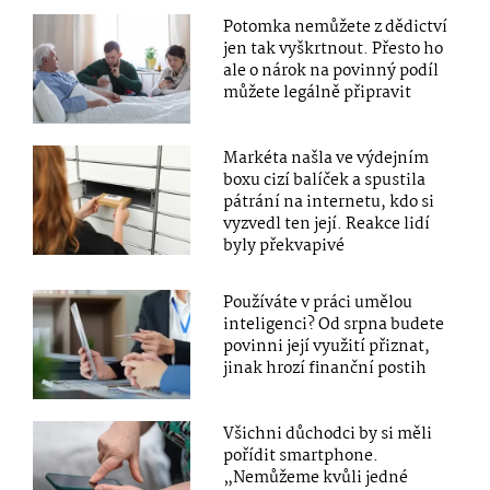
Potomka nemůžete z dědictví
jen tak vyškrtnout. Přesto ho
ale o nárok na povinný podíl
můžete legálně připravit
Markéta našla ve výdejním
boxu cizí balíček a spustila
pátrání na internetu, kdo si
vyzvedl ten její. Reakce lidí
byly překvapivé
Používáte v práci umělou
inteligenci? Od srpna budete
povinni její využití přiznat,
jinak hrozí finanční postih
Všichni důchodci by si měli
pořídit smartphone.
„Nemůžeme kvůli jedné