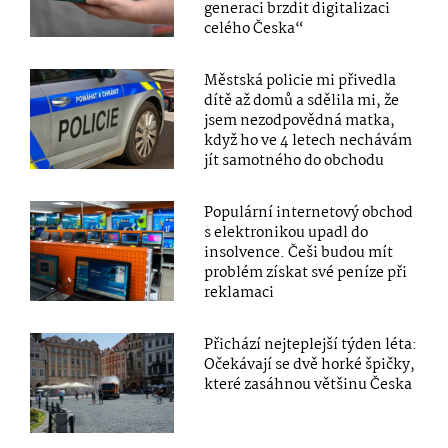
generaci brzdit digitalizaci
celého Česka“
Městská policie mi přivedla
dítě až domů a sdělila mi, že
jsem nezodpovědná matka,
když ho ve 4 letech nechávám
jít samotného do obchodu
Populární internetový obchod
s elektronikou upadl do
insolvence. Češi budou mít
problém získat své peníze při
reklamaci
Přichází nejteplejší týden léta:
Očekávají se dvě horké špičky,
které zasáhnou většinu Česka