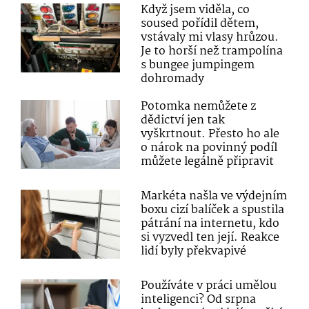
Když jsem viděla, co
soused pořídil dětem,
vstávaly mi vlasy hrůzou.
Je to horší než trampolína
s bungee jumpingem
dohromady
Potomka nemůžete z
dědictví jen tak
vyškrtnout. Přesto ho ale
o nárok na povinný podíl
můžete legálně připravit
Markéta našla ve výdejním
boxu cizí balíček a spustila
pátrání na internetu, kdo
si vyzvedl ten její. Reakce
lidí byly překvapivé
Používáte v práci umělou
inteligenci? Od srpna