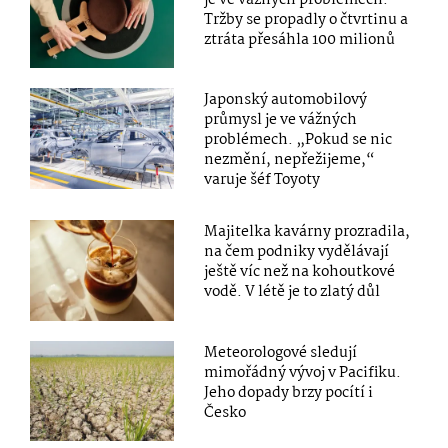
je ve vážných problémech.
Tržby se propadly o čtvrtinu a
ztráta přesáhla 100 milionů
Japonský automobilový
průmysl je ve vážných
problémech. „Pokud se nic
nezmění, nepřežijeme,“
varuje šéf Toyoty
Majitelka kavárny prozradila,
na čem podniky vydělávají
ještě víc než na kohoutkové
vodě. V létě je to zlatý důl
Meteorologové sledují
mimořádný vývoj v Pacifiku.
Jeho dopady brzy pocítí i
Česko