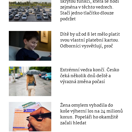
skrytou funkci, která se hodí
zejména v těchto vedrech.
Stačí jedno tlačítko dlouze
podržet
Dítě by už od 8 let mělo platit
svou vlastní platební kartou.
Odborníci vysvětlují, proč
Extrémní vedra končí. Česko
čeká několik dnů deště a
výrazná změna počasí
Žena omylem vyhodila do
koše výherní los na 24 milionů
korun. Popeláři ho okamžitě
začali hledat