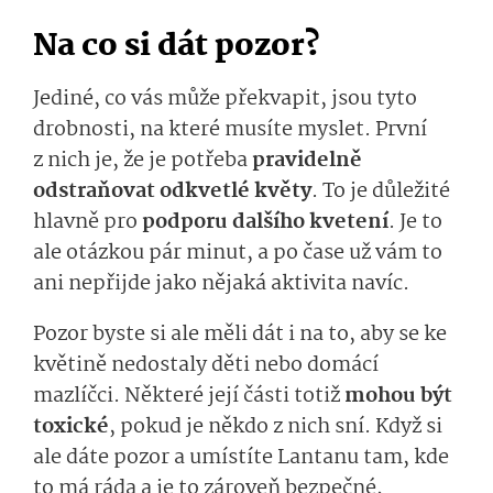
Na co si dát pozor?
Jediné, co vás může překvapit, jsou tyto
drobnosti, na které musíte myslet. První
z nich je, že je potřeba
pravidelně
odstraňovat odkvetlé květy
. To je důležité
hlavně pro
podporu dalšího kvetení
. Je to
ale otázkou pár minut, a po čase už vám to
ani nepřijde jako nějaká aktivita navíc.
Pozor byste si ale měli dát i na to, aby se ke
květině nedostaly děti nebo domácí
mazlíčci. Některé její části totiž
mohou být
toxické
, pokud je někdo z nich sní. Když si
ale dáte pozor a umístíte Lantanu tam, kde
to má ráda a je to zároveň bezpečné,