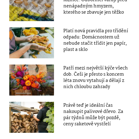
nenápadným hmyzem,
kterého se zbavuje jen těžko
Platí nová pravidla pro třídění
odpadu: Domácnostem už
nebude stačit třídit jen papír,
plast a sklo
Patří mezi největší kýče všech
dob. Češi je přesto s koncem
léta znovu vytahují a dělají z
nich chloubu zahrady
Právě teď je ideální čas
nakoupit palivové dřevo. Za
pár týdnů může být pozdě,
ceny raketově vystřelí