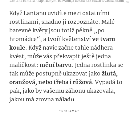
Lantana camara hraje různými barvami, a dokáže tak rozzářit vaši zahradu ,
...
Když Lantanu uvidíte mezi ostatními
rostlinami, snadno ji rozpoznáte. Malé
barevné květy jsou totiž pěkně „po
hromádce“, a tvoří květenství
ve tvaru
koule
. Když navíc začne tahle nádhera
kvést, může vás překvapit ještě jedna
maličkost:
mění barvu
. Jedna rostlinka se
tak může postupně ukazovat jako
žlutá,
oranžová, nebo třeba i růžová
. Vypadá to
pak, jako by vašemu záhonu ukazovala,
jakou má zrovna
náladu
.