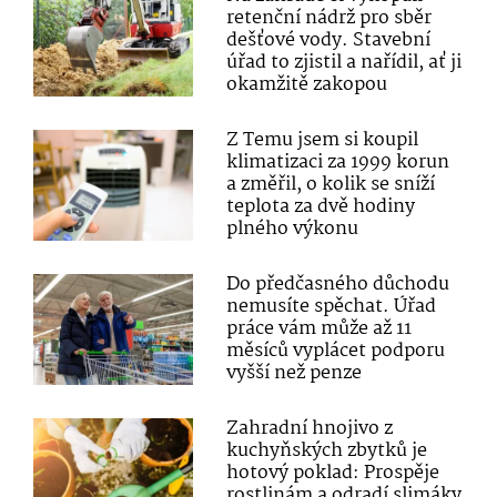
retenční nádrž pro sběr
dešťové vody. Stavební
úřad to zjistil a nařídil, ať ji
okamžitě zakopou
Z Temu jsem si koupil
klimatizaci za 1999 korun
a změřil, o kolik se sníží
teplota za dvě hodiny
plného výkonu
Do předčasného důchodu
nemusíte spěchat. Úřad
práce vám může až 11
měsíců vyplácet podporu
vyšší než penze
Zahradní hnojivo z
kuchyňských zbytků je
hotový poklad: Prospěje
rostlinám a odradí slimáky