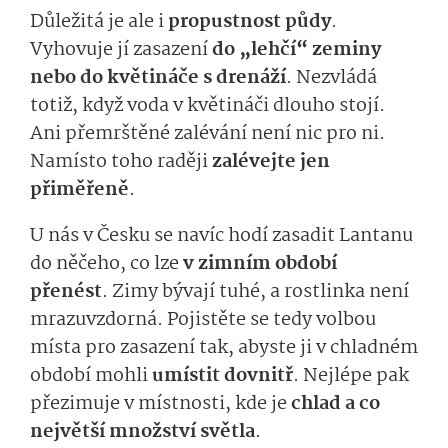
Důležitá je ale i
propustnost půdy
.
Vyhovuje jí zasazení
do „lehčí“ zeminy
nebo do květináče s drenáží
. Nezvládá
totiž, když voda v květináči dlouho stojí.
Ani přemrštěné zalévání není nic pro ni.
Namísto toho raději
zalévejte jen
přiměřeně
.
U nás v Česku se navíc hodí zasadit Lantanu
do něčeho, co lze
v zimním období
přenést
. Zimy bývají tuhé, a rostlinka není
mrazuvzdorná. Pojistěte se tedy volbou
místa pro zasazení tak, abyste ji v chladném
období mohli
umístit dovnitř
. Nejlépe pak
přezimuje v místnosti, kde je
chlad a co
největší množství světla
.