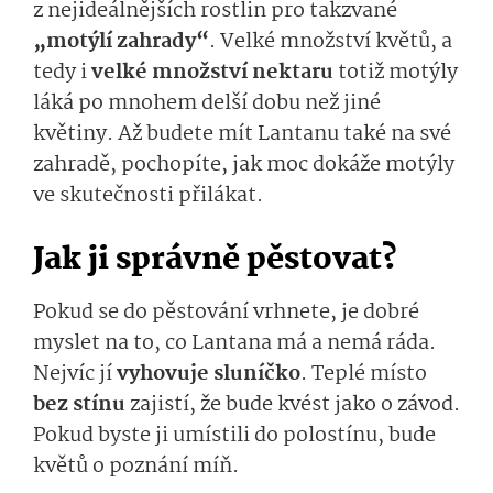
z nejideálnějších rostlin pro takzvané
„motýlí zahrady“
. Velké množství květů, a
tedy i
velké množství nektaru
totiž motýly
láká po mnohem delší dobu než jiné
květiny. Až budete mít Lantanu také na své
zahradě, pochopíte, jak moc dokáže motýly
ve skutečnosti přilákat.
Jak ji správně pěstovat?
Pokud se do pěstování vrhnete, je dobré
myslet na to, co Lantana má a nemá ráda.
Nejvíc jí
vyhovuje sluníčko
. Teplé místo
bez stínu
zajistí, že bude kvést jako o závod.
Pokud byste ji umístili do polostínu, bude
květů o poznání míň.