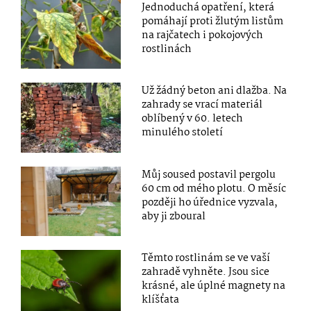
Jednoduchá opatření, která
pomáhají proti žlutým listům
na rajčatech i pokojových
rostlinách
Už žádný beton ani dlažba. Na
zahrady se vrací materiál
oblíbený v 60. letech
minulého století
Můj soused postavil pergolu
60 cm od mého plotu. O měsíc
později ho úřednice vyzvala,
aby ji zboural
Těmto rostlinám se ve vaší
zahradě vyhněte. Jsou sice
krásné, ale úplné magnety na
klíšťata