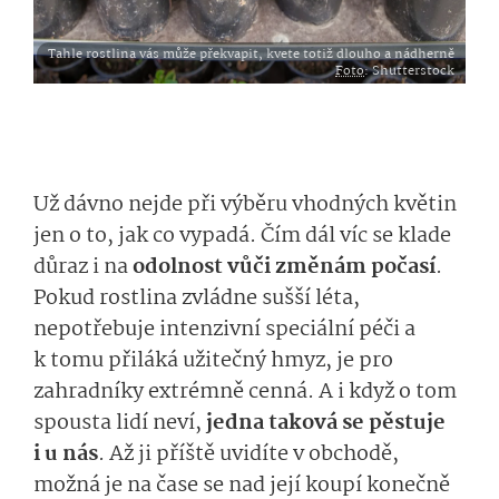
Tahle rostlina vás může překvapit, kvete totiž dlouho a nádherně
Foto
: Shutterstock
Už dávno nejde při výběru vhodných květin
jen o to, jak co vypadá. Čím dál víc se klade
důraz i na
odolnost vůči změnám počasí
.
Pokud rostlina zvládne sušší léta,
nepotřebuje intenzivní speciální péči a
k tomu přiláká užitečný hmyz, je pro
zahradníky extrémně cenná. A i když o tom
spousta lidí neví,
jedna taková se pěstuje
i u nás
. Až ji příště uvidíte v obchodě,
možná je na čase se nad její koupí konečně