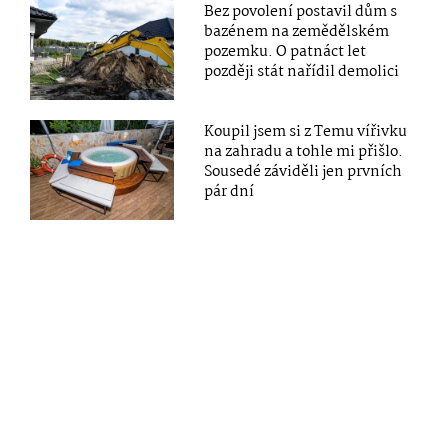
Bez povolení postavil dům s
bazénem na zemědělském
pozemku. O patnáct let
později stát nařídil demolici
Koupil jsem si z Temu vířivku
na zahradu a tohle mi přišlo.
Sousedé záviděli jen prvních
pár dní