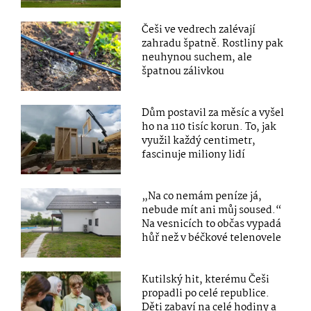
Češi ve vedrech zalévají
zahradu špatně. Rostliny pak
neuhynou suchem, ale
špatnou zálivkou
Dům postavil za měsíc a vyšel
ho na 110 tisíc korun. To, jak
využil každý centimetr,
fascinuje miliony lidí
„Na co nemám peníze já,
nebude mít ani můj soused.“
Na vesnicích to občas vypadá
hůř než v béčkové telenovele
Kutilský hit, kterému Češi
propadli po celé republice.
Děti zabaví na celé hodiny a