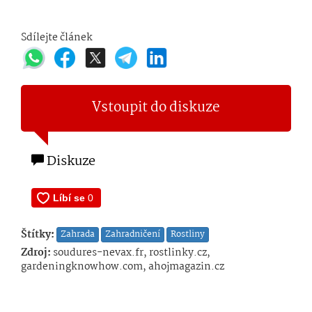
Sdílejte článek
Vstoupit do diskuze
Diskuze
Štítky:
Zahrada
Zahradničení
Rostliny
Zdroj:
soudures-nevax.fr, rostlinky.cz,
gardeningknowhow.com, ahojmagazin.cz