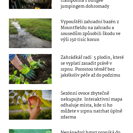
trampolína s bungee
jumpingem dohromady
Vypouštěli zahradní bazén z
Mountfieldu na zahradu a
sousedům způsobili škodu ve
výši 150 tisíc korun
Zahrádkář radí: 5 plodin, které
se vyplatí zasadit právě v
srpnu. Porostou téměř bez
jakékoliv péče až do podzimu
Sezónní ovoce zbytečně
nekupujte. Interaktivní mapa
odhaluje místa, kde si ho
můžete v srpnu natrhat úplně
zdarma
Nenápadný hmyz proniká do