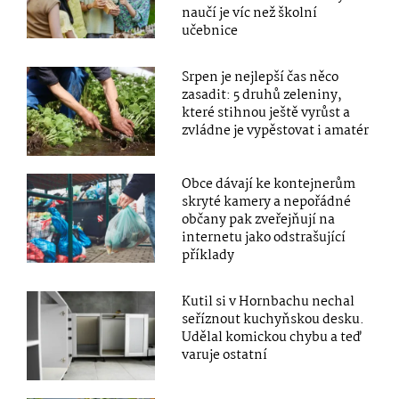
naučí je víc než školní
učebnice
Srpen je nejlepší čas něco
zasadit: 5 druhů zeleniny,
které stihnou ještě vyrůst a
zvládne je vypěstovat i amatér
Obce dávají ke kontejnerům
skryté kamery a nepořádné
občany pak zveřejňují na
internetu jako odstrašující
příklady
Kutil si v Hornbachu nechal
seříznout kuchyňskou desku.
Udělal komickou chybu a teď
varuje ostatní