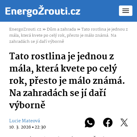
Toggl
navig
EnergoZrouti.cz
»
Dům a zahrada
»
Tato rostlina je jednou z
mála, která kvete po celý rok, přesto je málo známá. Na
zahradách se jí daří výborně
Tato rostlina je jednou z
mála, která kvete po celý
rok, přesto je málo známá.
Na zahradách se jí daří
výborně
Lucie Mateová
10. 3. 2026 ▪ 22:30