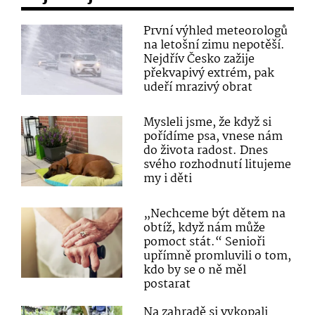
První výhled meteorologů
na letošní zimu nepotěší.
Nejdřív Česko zažije
překvapivý extrém, pak
udeří mrazivý obrat
Mysleli jsme, že když si
pořídíme psa, vnese nám
do života radost. Dnes
svého rozhodnutí litujeme
my i děti
„Nechceme být dětem na
obtíž, když nám může
pomoct stát.“ Senioři
upřímně promluvili o tom,
kdo by se o ně měl
postarat
Na zahradě si vykopali