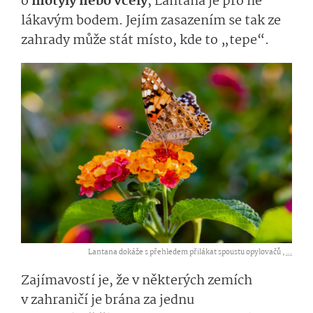
o
motýly nebo včely
, Lantana je pro ně
lákavým bodem. Jejím zasazením se tak ze
zahrady může stát místo, kde to „tepe“.
Lantana dokáže s přehledem přilákat spoustu opylovačů ,
...
Zajímavostí je, že v některých zemích
v zahraničí je brána za jednu