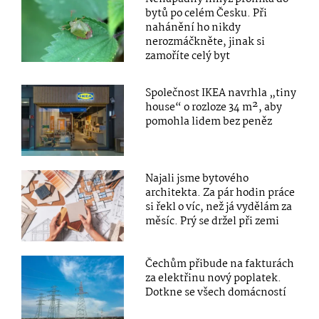
bytů po celém Česku. Při
nahánění ho nikdy
nerozmáčkněte, jinak si
zamoříte celý byt
Společnost IKEA navrhla „tiny
house“ o rozloze 34 m², aby
pomohla lidem bez peněz
Najali jsme bytového
architekta. Za pár hodin práce
si řekl o víc, než já vydělám za
měsíc. Prý se držel při zemi
Čechům přibude na fakturách
za elektřinu nový poplatek.
Dotkne se všech domácností