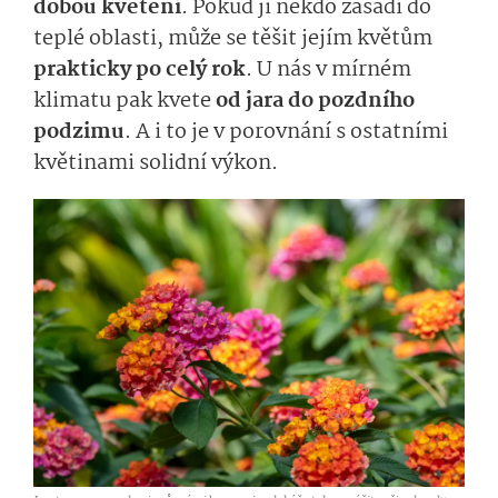
dobou kvetení
. Pokud ji někdo zasadí do
teplé oblasti, může se těšit jejím květům
prakticky po celý rok
. U nás v mírném
klimatu pak kvete
od jara do pozdního
podzimu
. A i to je v porovnání s ostatními
květinami solidní výkon.