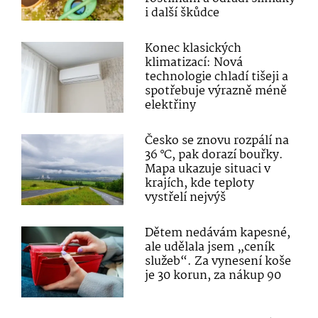
i další škůdce
Konec klasických
klimatizací: Nová
technologie chladí tišeji a
spotřebuje výrazně méně
elektřiny
Česko se znovu rozpálí na
36 °C, pak dorazí bouřky.
Mapa ukazuje situaci v
krajích, kde teploty
vystřelí nejvýš
Dětem nedávám kapesné,
ale udělala jsem „ceník
služeb“. Za vynesení koše
je 30 korun, za nákup 90