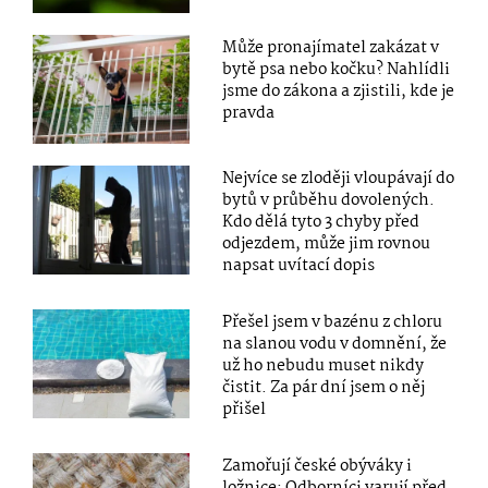
Může pronajímatel zakázat v
bytě psa nebo kočku? Nahlídli
jsme do zákona a zjistili, kde je
pravda
Nejvíce se zloději vloupávají do
bytů v průběhu dovolených.
Kdo dělá tyto 3 chyby před
odjezdem, může jim rovnou
napsat uvítací dopis
Přešel jsem v bazénu z chloru
na slanou vodu v domnění, že
už ho nebudu muset nikdy
čistit. Za pár dní jsem o něj
přišel
Zamořují české obýváky i
ložnice: Odborníci varují před