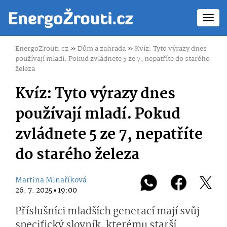
Toggl
navig
EnergoZrouti.cz
»
Dům a zahrada
»
Kvíz: Tyto výrazy dnes
používají mladí. Pokud zvládnete 5 ze 7, nepatříte do starého
železa
Kvíz: Tyto výrazy dnes
používají mladí. Pokud
zvládnete 5 ze 7, nepatříte
do starého železa
Martina Minaříková
26. 7. 2025 ▪ 19:00
Příslušníci mladších generací mají svůj
specifický slovník, kterému starší