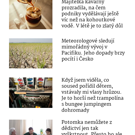
Majitelka kavárny
prozradila, na čem
podniky vydělávají ještě
víc než na kohoutkové
vodě. V létě je to zlatý důl
Meteorologové sledují
mimořádný vývoj v
Pacifiku. Jeho dopady brzy
pocítí i Česko
Když jsem viděla, co
soused pořídil dětem,
vstávaly mi vlasy hrůzou.
Je to horší než trampolína
s bungee jumpingem
dohromady
Potomka nemůžete z
dědictví jen tak
vyškrtnout. Přesto ho ale