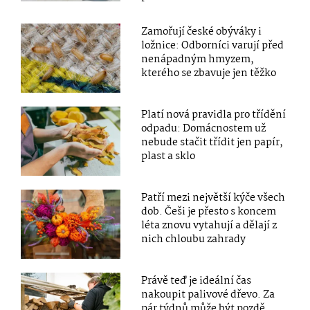
Zamořují české obýváky i
ložnice: Odborníci varují před
nenápadným hmyzem,
kterého se zbavuje jen těžko
Platí nová pravidla pro třídění
odpadu: Domácnostem už
nebude stačit třídit jen papír,
plast a sklo
Patří mezi největší kýče všech
dob. Češi je přesto s koncem
léta znovu vytahují a dělají z
nich chloubu zahrady
Právě teď je ideální čas
nakoupit palivové dřevo. Za
pár týdnů může být pozdě,