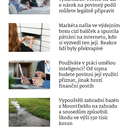
o nárok na povinný podíl
můžete legálně připravit
Markéta našla ve výdejním
boxu cizí balíček a spustila
pátrání na internetu, kdo
si vyzvedl ten její. Reakce
lidí byly překvapivé
Používáte v práci umělou
inteligenci? Od srpna
budete povinni její využití
přiznat, jinak hrozí
finanční postih
Vypouštěli zahradní bazén
z Mountfieldu na zahradu
a sousedům způsobili
škodu ve výši 150 tisíc
korun