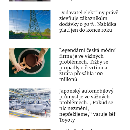
Dodavatel elektřiny právě
zlevňuje zákazníkům
dodávky o 30 %. Nabídka
platí jen do konce roku
Legendární česká módní
firma je ve vážných
problémech. Tržby se
propadly o čtvrtinu a
ztráta přesáhla 100
milionů
Japonský automobilový
průmysl je ve vážných
problémech. „Pokud se
nic nezmění,
nepřežijeme,“ varuje šéf
Toyoty