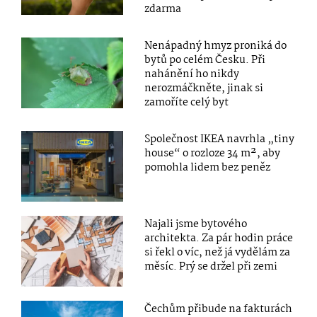
zdarma
Nenápadný hmyz proniká do
bytů po celém Česku. Při
nahánění ho nikdy
nerozmáčkněte, jinak si
zamoříte celý byt
Společnost IKEA navrhla „tiny
house“ o rozloze 34 m², aby
pomohla lidem bez peněz
Najali jsme bytového
architekta. Za pár hodin práce
si řekl o víc, než já vydělám za
měsíc. Prý se držel při zemi
Čechům přibude na fakturách