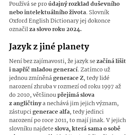
Používá se pro
údajný rozklad duševního
nebo intelektuálního života
. Slovník
Oxford English Dictionary jej dokonce
označil
za slovo roku 2024.
Jazyk z jiné planety
Není bez zajímavosti, že jazyk se
začíná lišit
i napříč mladou generací
. Zatímco už
jednou zmíněná
generace Z
, tedy lidé
narození zhruba v rozmezí od roku 1997 až
do 2010, většinou
přejímá slova
z angličtiny
a nechává jim jejich význam,
zástupci
generace alfa
, tedy jedinci
narození po roce 2011, to mají jinak. V jejich
slovníku najdete
slova, která sama o sobě