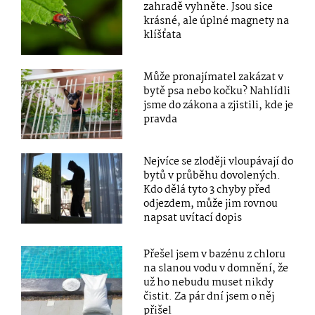
zahradě vyhněte. Jsou sice
krásné, ale úplné magnety na
klíšťata
Může pronajímatel zakázat v
bytě psa nebo kočku? Nahlídli
jsme do zákona a zjistili, kde je
pravda
Nejvíce se zloději vloupávají do
bytů v průběhu dovolených.
Kdo dělá tyto 3 chyby před
odjezdem, může jim rovnou
napsat uvítací dopis
Přešel jsem v bazénu z chloru
na slanou vodu v domnění, že
už ho nebudu muset nikdy
čistit. Za pár dní jsem o něj
přišel