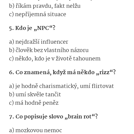
b) říkám pravdu, fakt nelžu
c) nepříjemná situace
5. Kdo je „NPC“?
a) nejdražší influencer
b) člověk bez vlastního názoru
c) někdo, kdo je v životě tahounem
6. Co znamená, když má někdo „rizz“?
a) je hodně charismatický, umí flirtovat
b) umí skvěle tančit
c) má hodně peněz
7. Co popisuje slovo „brain rot“?
a) mozkovou nemoc