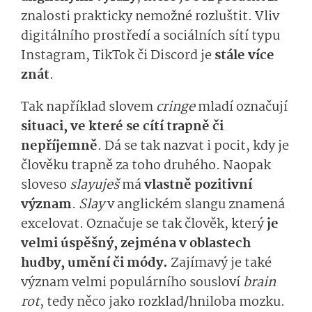
znalosti prakticky nemožné rozluštit. Vliv
digitálního prostředí a sociálních sítí typu
Instagram, TikTok či Discord je
stále více
znát
.
Tak například slovem
cringe
mladí označují
situaci, ve které se cítí trapně či
nepříjemně
. Dá se tak nazvat i pocit, kdy je
člověku trapně za toho druhého. Naopak
sloveso
slayuješ
má
vlastně pozitivní
význam
.
Slay
v anglickém slangu znamená
excelovat. Označuje se tak člověk, který
je
velmi úspěšný, zejména v oblastech
hudby, umění či módy.
Zajímavý je také
význam velmi populárního sousloví
brain
rot
, tedy něco jako rozklad/hniloba mozku.