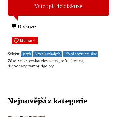
Vstoupit do diskuze
Diskuze
Štítky:
Jazyk
Slovník mladých
Původ a význam slov
Zdroj:
ct24.ceskatelevize.cz, refresher.cz,
dictionary.cambridge.org
Nejnovější z kategorie