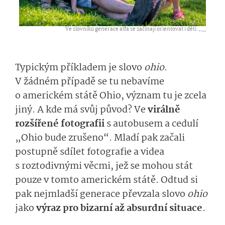
Ve slovníku generace alfa se začínají orientovat i děti. ,
...
Typickým příkladem je slovo
ohio
.
V žádném případě se tu nebavíme
o americkém státě Ohio, význam tu je zcela
jiný. A kde má svůj původ? Ve
virálně
rozšířené fotografii
s autobusem a cedulí
„Ohio bude zrušeno“. Mladí pak začali
postupně sdílet fotografie a videa
s roztodivnými věcmi, jež se mohou stát
pouze v tomto americkém státě. Odtud si
pak nejmladší generace převzala slovo
ohio
jako
výraz pro bizarní až absurdní situace
.