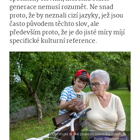
generace nemusí rozumět. Ne snad
proto, že by neznali cizí jazyky, jež jsou
často původem těchto slov, ale
především proto, že je do jisté míry míjí
specifické kulturní reference.
Otestujte si své znalosti slovníku mladých.
Foto
: Shutterstock