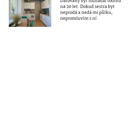
Darovaný byt rozhádal rodinu
na 20 let. Dokud sestra byt
neprodá a nedá mi půlku,
nepromluvím s ní