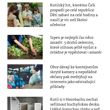
Kutilský hit, kterému Češi
propadli po celé republice.
Děti zabaví na celé hodiny a
naučí je víc než školní
učebnice
Srpen je nejlepší čas něco
zasadit: 5 druhů zeleniny,
které stihnou ještě vyrůst a
zvládne je vypěstovat i amatér
Obce dávají ke kontejnerům
skryté kamery a nepořádné
občany pak zveřejňují na
internetu jako odstrašující
příklady
Kutil si v Hornbachu nechal
seříznout kuchyňskou desku.
Udělal komickou chybu a teď