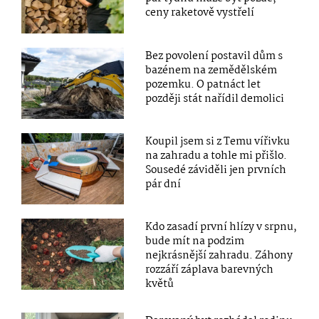
ceny raketově vystřelí
Bez povolení postavil dům s
bazénem na zemědělském
pozemku. O patnáct let
později stát nařídil demolici
Koupil jsem si z Temu vířivku
na zahradu a tohle mi přišlo.
Sousedé záviděli jen prvních
pár dní
Kdo zasadí první hlízy v srpnu,
bude mít na podzim
nejkrásnější zahradu. Záhony
rozzáří záplava barevných
květů