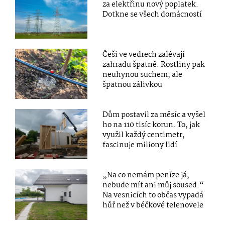
za elektřinu nový poplatek.
Dotkne se všech domácností
Češi ve vedrech zalévají
zahradu špatně. Rostliny pak
neuhynou suchem, ale
špatnou zálivkou
Dům postavil za měsíc a vyšel
ho na 110 tisíc korun. To, jak
využil každý centimetr,
fascinuje miliony lidí
„Na co nemám peníze já,
nebude mít ani můj soused.“
Na vesnicích to občas vypadá
hůř než v béčkové telenovele