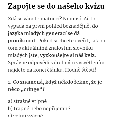
Zapojte se do našeho kvízu
Zdá se vám to matoucí? Nemusí. Ač to
vypadá na první pohled beznadějně,
do
jazyka mladých generací se dá
proniknout
. Pokud si chcete ověřit, jak na
tom s aktuálními znalostmi slovníku
mladých jste,
vyzkoušejte si náš kvíz
.
Správné odpovědi s drobným vysvětlením
najdete na konci článku. Hodně štěstí!
1. Co znamená, když někdo řekne, že je
něco „cringe“?
a) strašně vtipné
b) trapné nebo nepříjemné
c) velmi vzácné