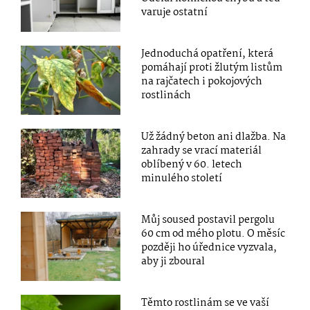
varuje ostatní
Jednoduchá opatření, která
pomáhají proti žlutým listům
na rajčatech i pokojových
rostlinách
Už žádný beton ani dlažba. Na
zahrady se vrací materiál
oblíbený v 60. letech
minulého století
Můj soused postavil pergolu
60 cm od mého plotu. O měsíc
později ho úřednice vyzvala,
aby ji zboural
Těmto rostlinám se ve vaší