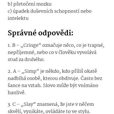
b) přetočení mozku
c) úpadek duševních schopností nebo
intelektu
Správné odpovědi:
1. B – „Cringe“ označuje něco, co je trapné,
nepříjemné, nebo co v člověku vyvolává
stud za druhého.
2. A –
„Simp“ je někdo, kdo příliš okatě
nadbíhá osobě, kterou obdivuje. Často bez
šance na vztah. Slovo může být vnímáno
hanlivě.
3. C
–
„Slay“ znamená, že jste v něčem
skvělí, vynikáte, ovládáte to ve stylu.