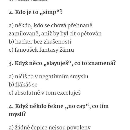
2. Kdo je to „simp“?
a) někdo, kdo se chová přehnaně
zamilovaně, aniž by byl cit opětován
b) hacker bez zkušeností
c) fanoušek fantasy žánru
3. Když něco „slayuješ“, co to znamená?
a) ničíš to v negativním smyslu
b) flákáš se
c) absolutně v tom exceluješ
4. Když někdo řekne „no cap“, co tím
myslí?
a) žádné čepice nejsou povoleny