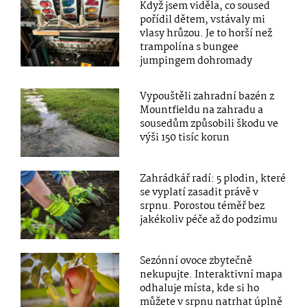
Když jsem viděla, co soused
pořídil dětem, vstávaly mi
vlasy hrůzou. Je to horší než
trampolína s bungee
jumpingem dohromady
Vypouštěli zahradní bazén z
Mountfieldu na zahradu a
sousedům způsobili škodu ve
výši 150 tisíc korun
Zahrádkář radí: 5 plodin, které
se vyplatí zasadit právě v
srpnu. Porostou téměř bez
jakékoliv péče až do podzimu
Sezónní ovoce zbytečně
nekupujte. Interaktivní mapa
odhaluje místa, kde si ho
můžete v srpnu natrhat úplně