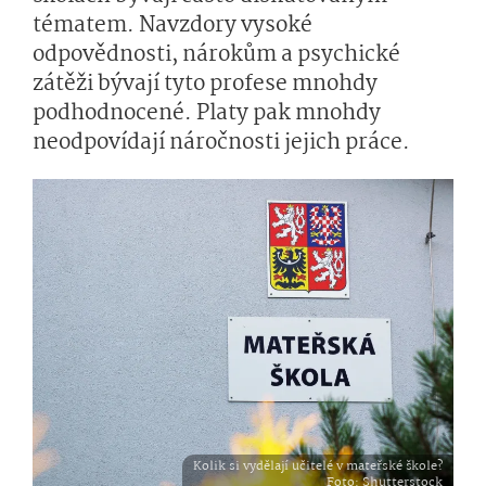
tématem. Navzdory vysoké
odpovědnosti, nárokům a psychické
zátěži bývají tyto profese mnohdy
podhodnocené. Platy pak mnohdy
neodpovídají náročnosti jejich práce.
Kolik si vydělají učitelé v mateřské škole?
Foto
: Shutterstock