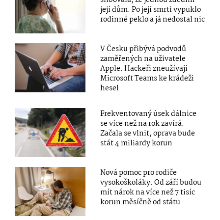
její dům. Po její smrti vypuklo
rodinné peklo a já nedostal nic
V Česku přibývá podvodů
zaměřených na uživatele
Apple. Hackeři zneužívají
Microsoft Teams ke krádeži
hesel
Frekventovaný úsek dálnice
se více než na rok zavírá.
Začala se vlnit, oprava bude
stát 4 miliardy korun
Nová pomoc pro rodiče
vysokoškoláky. Od září budou
mít nárok na více než 7 tisíc
korun měsíčně od státu