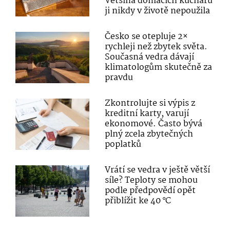
Většina domácích kuchařů
ji nikdy v životě nepoužila
Česko se otepluje 2×
rychleji než zbytek světa.
Současná vedra dávají
klimatologům skutečně za
pravdu
Zkontrolujte si výpis z
kreditní karty, varují
ekonomové. Často bývá
plný zcela zbytečných
poplatků
Vrátí se vedra v ještě větší
síle? Teploty se mohou
podle předpovědí opět
přiblížit ke 40 °C