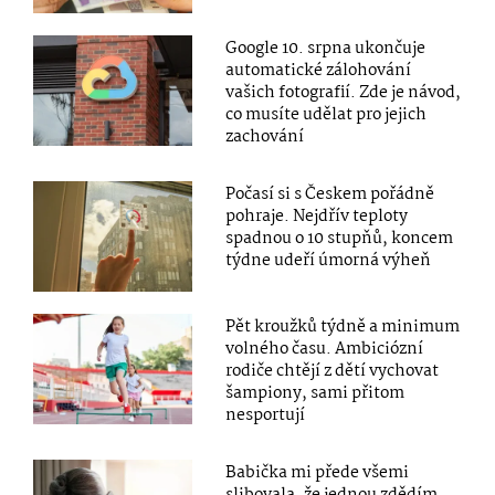
Google 10. srpna ukončuje
automatické zálohování
vašich fotografií. Zde je návod,
co musíte udělat pro jejich
zachování
Počasí si s Českem pořádně
pohraje. Nejdřív teploty
spadnou o 10 stupňů, koncem
týdne udeří úmorná výheň
Pět kroužků týdně a minimum
volného času. Ambiciózní
rodiče chtějí z dětí vychovat
šampiony, sami přitom
nesportují
Babička mi přede všemi
slibovala, že jednou zdědím