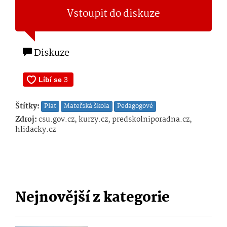
Vstoupit do diskuze
Diskuze
Štítky:
Plat
Mateřská škola
Pedagogové
Zdroj:
csu.gov.cz, kurzy.cz, predskolniporadna.cz,
hlidacky.cz
Nejnovější z kategorie