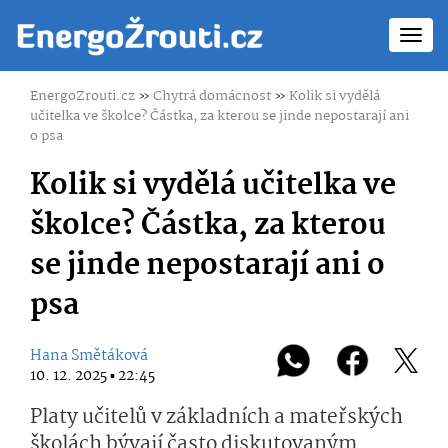
Toggl
navig
EnergoZrouti.cz
»
Chytrá domácnost
»
Kolik si vydělá
učitelka ve školce? Částka, za kterou se jinde nepostarají ani
o psa
Kolik si vydělá učitelka ve
školce? Částka, za kterou
se jinde nepostarají ani o
psa
Hana Smětáková
10. 12. 2025 ▪ 22:45
Platy učitelů v základních a mateřských
školách bývají často diskutovaným