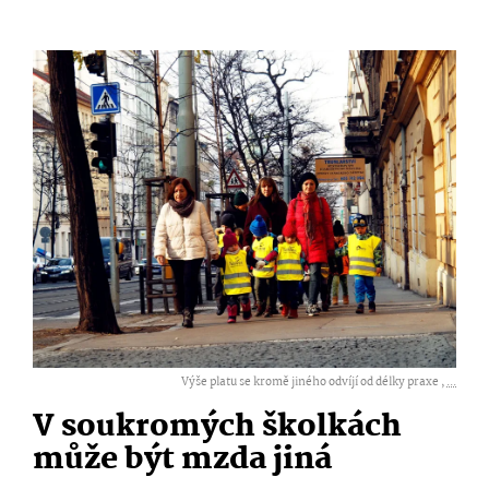
Výše platu se kromě jiného odvíjí od délky praxe ,
...
V soukromých školkách
může být mzda jiná