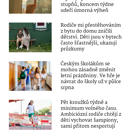
stupňů, koncem týdne
udeří úmorná výheň
Rodiče mi přestěhováním
z bytu do domu zničili
dětství. Děti jsou v bytech
často šťastnější, ukazují
průzkumy
Českým školákům se
mohou zásadně změnit
letní prázdniny. Ve hře je
návrat do školy už v půlce
srpna
Pět kroužků týdně a
minimum volného času.
Ambiciózní rodiče chtějí z
dětí vychovat šampiony,
sami přitom nesportují