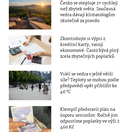
Česko se otepluje 2× rychleji
než zbytek světa. Současná
vedra dávají klimatologům
skutečně za pravdu
Zkontrolujte si výpis z
kreditní karty, varují
ekonomové. Často bývá plný
zcela zbytečných poplatků
Vrátí se vedra v ještě větší
síle? Teploty se mohou podle
předpovědí opět přiblížit ke
40 °C
Klempíř představil plán na
úsporu seniorům: Ročně jim
odpustíme poplatky ve výši 2
460 Kč