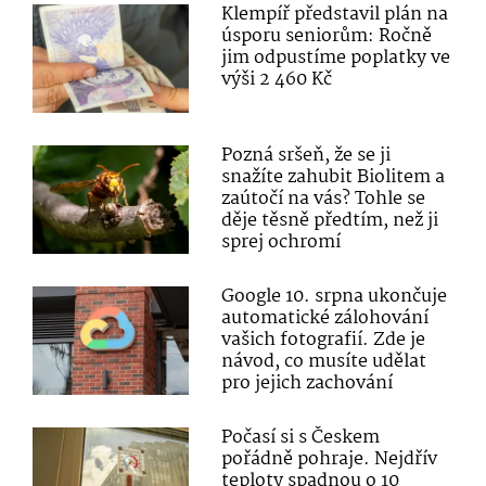
Klempíř představil plán na
úsporu seniorům: Ročně
jim odpustíme poplatky ve
výši 2 460 Kč
Pozná sršeň, že se ji
snažíte zahubit Biolitem a
zaútočí na vás? Tohle se
děje těsně předtím, než ji
sprej ochromí
Google 10. srpna ukončuje
automatické zálohování
vašich fotografií. Zde je
návod, co musíte udělat
pro jejich zachování
Počasí si s Českem
pořádně pohraje. Nejdřív
teploty spadnou o 10