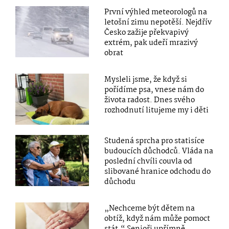
První výhled meteorologů na
letošní zimu nepotěší. Nejdřív
Česko zažije překvapivý
extrém, pak udeří mrazivý
obrat
Mysleli jsme, že když si
pořídíme psa, vnese nám do
života radost. Dnes svého
rozhodnutí litujeme my i děti
Studená sprcha pro statisíce
budoucích důchodců. Vláda na
poslední chvíli couvla od
slibované hranice odchodu do
důchodu
„Nechceme být dětem na
obtíž, když nám může pomoct