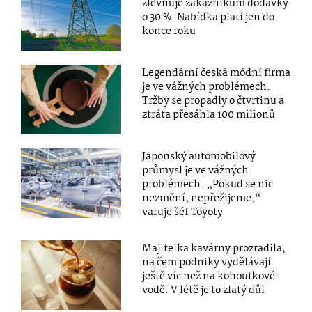
zlevňuje zákazníkům dodávky
o 30 %. Nabídka platí jen do
konce roku
Legendární česká módní firma
je ve vážných problémech.
Tržby se propadly o čtvrtinu a
ztráta přesáhla 100 milionů
Japonský automobilový
průmysl je ve vážných
problémech. „Pokud se nic
nezmění, nepřežijeme,“
varuje šéf Toyoty
Majitelka kavárny prozradila,
na čem podniky vydělávají
ještě víc než na kohoutkové
vodě. V létě je to zlatý důl