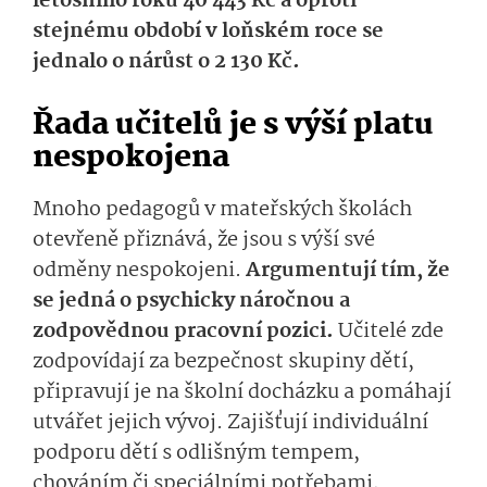
letošního roku 40 443 Kč a oproti
stejnému období v loňském roce se
jednalo o nárůst o 2 130 Kč.
Řada učitelů je s výší platu
nespokojena
Mnoho pedagogů v mateřských školách
otevřeně přiznává, že jsou s výší své
odměny nespokojeni.
Argumentují tím, že
se jedná o psychicky náročnou a
zodpovědnou pracovní pozici.
Učitelé zde
zodpovídají za bezpečnost skupiny dětí,
připravují je na školní docházku a pomáhají
utvářet jejich vývoj. Zajišťují individuální
podporu dětí s odlišným tempem,
chováním či speciálními potřebami,