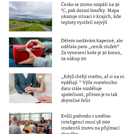
Česko se znovu rozpálí na 36
°C, pak dorazí bouřky. Mapa
ukazuje situaci v krajích, kde
teploty vystřelí nejvýš
Dětem nedávám kapesné, ale
udělala jsem „ceník služeb“.
Za vynesení koše je 30 korun,
za nákup 90
„Když chtějí svatbu, ať si na ni
vydělají.“ Výše svatebního
daru stále rozděluje
společnost, přitom je to tak
zbytečné řešit
Kvůli podvodu s umělou
inteligencí musí 58 000
studentů znovu na přijímací