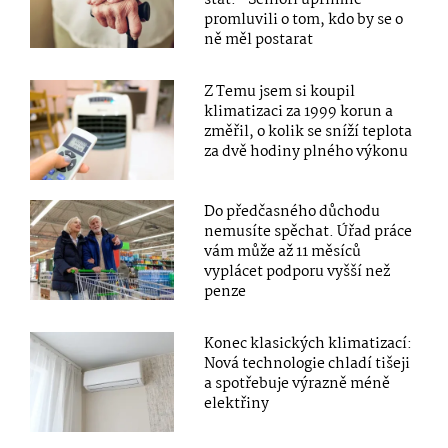
stát.“ Senioři upřímně
promluvili o tom, kdo by se o
ně měl postarat
Z Temu jsem si koupil
klimatizaci za 1999 korun a
změřil, o kolik se sníží teplota
za dvě hodiny plného výkonu
Do předčasného důchodu
nemusíte spěchat. Úřad práce
vám může až 11 měsíců
vyplácet podporu vyšší než
penze
Konec klasických klimatizací:
Nová technologie chladí tišeji
a spotřebuje výrazně méně
elektřiny