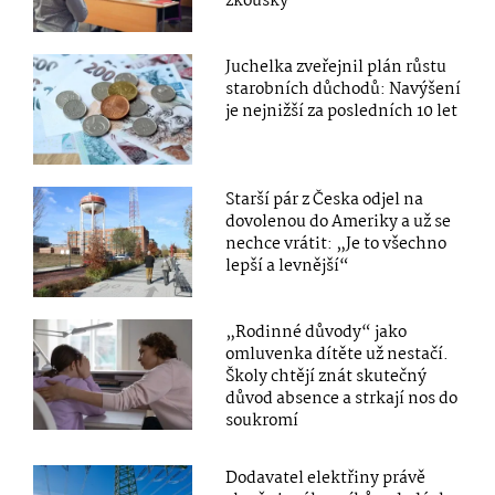
zkoušky
Juchelka zveřejnil plán růstu
starobních důchodů: Navýšení
je nejnižší za posledních 10 let
Starší pár z Česka odjel na
dovolenou do Ameriky a už se
nechce vrátit: „Je to všechno
lepší a levnější“
„Rodinné důvody“ jako
omluvenka dítěte už nestačí.
Školy chtějí znát skutečný
důvod absence a strkají nos do
soukromí
Dodavatel elektřiny právě