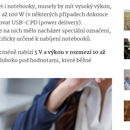
 i notebooky, musely by mít vysoký výkon,
5 až 100 W (v některých případech dokonce
rovat USB-C PD (power delivery).
e na nich mělo nacházet speciální označení,
ecificky určené k nabíjení notebooků.
icméně nabízí
5 V a výkon v rozmezí 10 až
hluboko pod hodnotami, které běžné