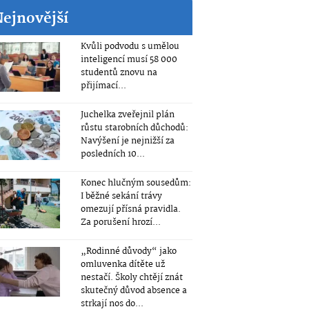
Nejnovější
Kvůli podvodu s umělou
inteligencí musí 58 000
studentů znovu na
přijímací...
Juchelka zveřejnil plán
růstu starobních důchodů:
Navýšení je nejnižší za
posledních 10...
Konec hlučným sousedům:
I běžné sekání trávy
omezují přísná pravidla.
Za porušení hrozí...
„Rodinné důvody“ jako
omluvenka dítěte už
nestačí. Školy chtějí znát
skutečný důvod absence a
strkají nos do...