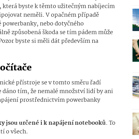
í, která byste k těmto užitečným nabíjecím
řipojovat neměli. V opačném případě
é powerbanky, nebo dotyčného
iálně způsobená škoda se tím pádem může
 Pozor byste si měli dát především na
počítače
nické přístroje se v tomto směru řadí
e dáno tím, že nemalé množství lidí by ani
 napájení prostřednictvím powerbanky
 jsou určené i k napájení notebooků
. To
tí o všech.