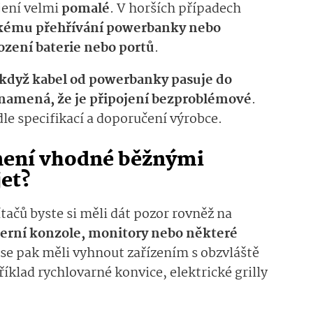
ení velmi
pomalé
. V horších případech
ckému přehřívání powerbanky nebo
zení baterie nebo portů
.
 když kabel od powerbanky pasuje do
namená, že je připojení bezproblémové
.
le specifikací a doporučení výrobce.
í není vhodné běžnými
et?
ačů byste si měli dát pozor rovněž na
herní konzole, monitory nebo některé
se pak měli vyhnout zařízením s obzvláště
klad rychlovarné konvice, elektrické grilly