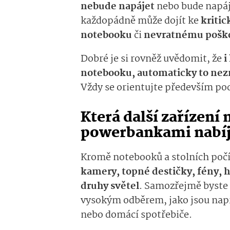
nebude napájet
nebo bude napáj
každopádně může dojít ke
kriti
notebooku
či
nevratnému poško
Dobré je si rovněž uvědomit, že
i
notebooku, automaticky to nez
Vždy se orientujte především pod
Která další zařízen
powerbankami nabíj
Kromě notebooků a stolních počít
kamery, topné destičky, fény, 
druhy světel
. Samozřejmě byste 
vysokým odběrem, jako jsou napří
nebo domácí spotřebiče.