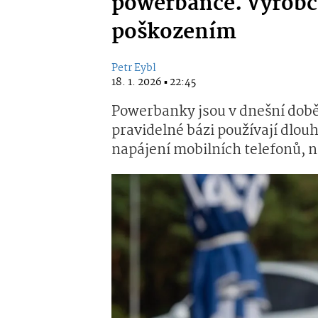
powerbance. Výrobc
poškozením
Petr Eybl
18. 1. 2026 ▪ 22:45
Powerbanky jsou v dnešní době
pravidelné bázi používají dlouhé
napájení mobilních telefonů, ni