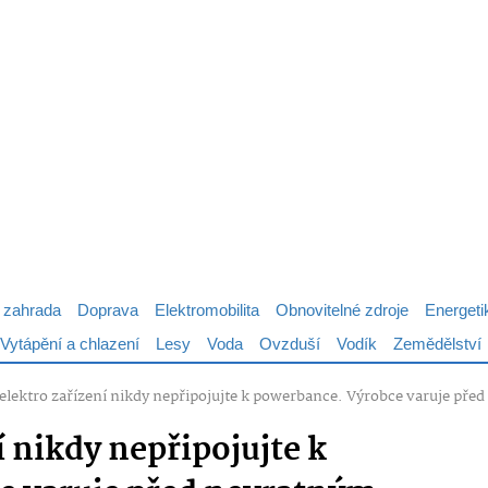
 zahrada
Doprava
Elektromobilita
Obnovitelné zdroje
Energeti
Vytápění a chlazení
Lesy
Voda
Ovzduší
Vodík
Zemědělství
 elektro zařízení nikdy nepřipojujte k powerbance. Výrobce varuje př
í nikdy nepřipojujte k