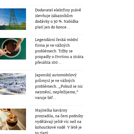
Dodavatel elektřiny právě
zlevňuje zákazníkům
dodávky o 30 %. Nabídka
platí jen do konce...
Legendární česká módní
firma je ve vážných
problémech. Tržby se
propadly o čtvrtinu a ztráta
přesáhla 100...
Japonský automobilový
průmysl je ve vážných
problémech. „Pokud se nic
nezmění, nepřežijeme,“
varuje šéf...
Majitelka kavárny
prozradila, na čem podniky
vydělávají ještě víc než na
kohoutkové vodě. V létě je
to zlatý...