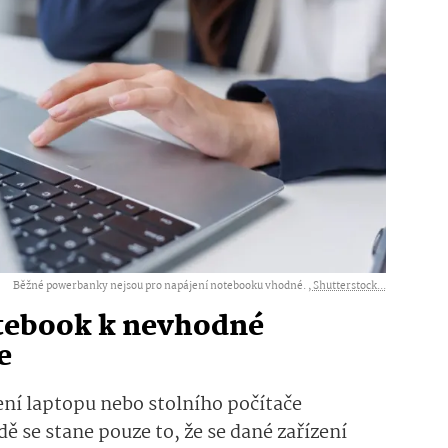
Běžné powerbanky nejsou pro napájení notebooku vhodné. ,
Shutterstock...
otebook k nevhodné
e
jení laptopu nebo stolního počítače
ě se stane pouze to, že se dané zařízení