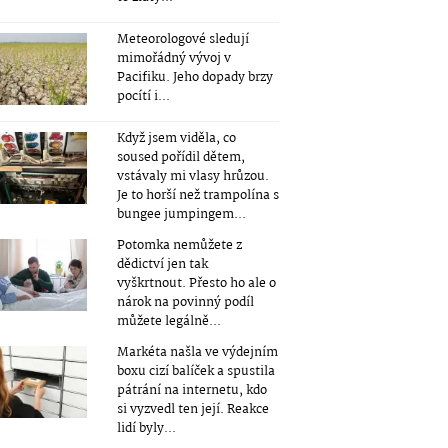
Meteorologové sledují
mimořádný vývoj v
Pacifiku. Jeho dopady brzy
pocítí i...
Když jsem viděla, co
soused pořídil dětem,
vstávaly mi vlasy hrůzou.
Je to horší než trampolína s
bungee jumpingem...
Potomka nemůžete z
dědictví jen tak
vyškrtnout. Přesto ho ale o
nárok na povinný podíl
můžete legálně...
Markéta našla ve výdejním
boxu cizí balíček a spustila
pátrání na internetu, kdo
si vyzvedl ten její. Reakce
lidí byly...