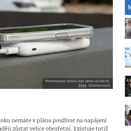
Powerbanky mohou být velmi užitečné.
Foto
: Shutterstock
ku nemáte v plánu používat na napájení
ději zůstat velice obezřetní. Existuje totiž