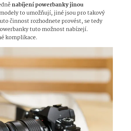
edně
nabíjení powerbanky jinou
modely to umožňují, jiné jsou pro takový
tuto činnost rozhodnete provést, se tedy
é powerbanky tuto možnost nabízejí.
čné komplikace.