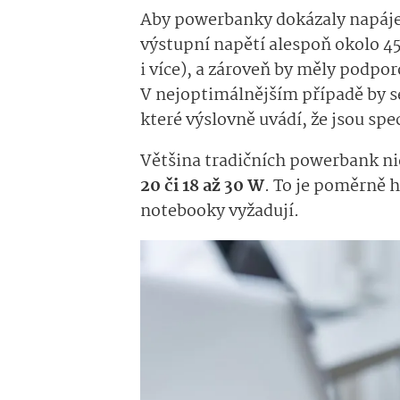
Aby powerbanky dokázaly napájet
výstupní napětí alespoň okolo 4
i více), a zároveň by měly podpo
V nejoptimálnějším případě by s
které výslovně uvádí, že jsou sp
Většina tradičních powerbank n
20 či 18 až 30 W
. To je poměrně 
notebooky vyžadují.