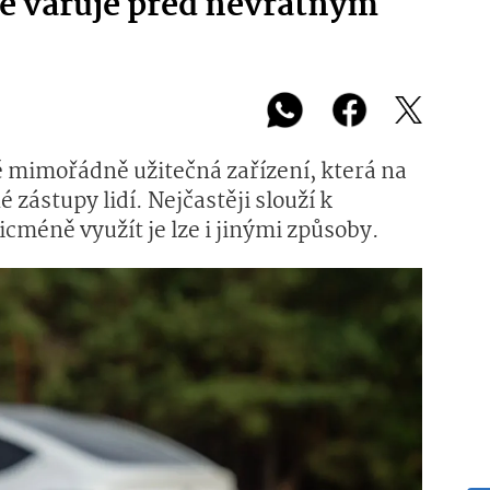
e varuje před nevratným
 mimořádně užitečná zařízení, která na
 zástupy lidí. Nejčastěji slouží k
cméně využít je lze i jinými způsoby.