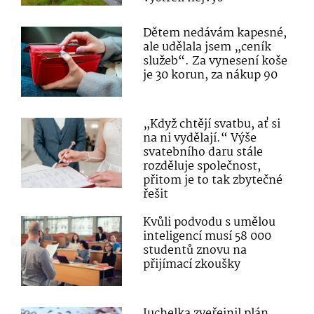
Dětem nedávám kapesné,
ale udělala jsem „ceník
služeb“. Za vynesení koše
je 30 korun, za nákup 90
„Když chtějí svatbu, ať si
na ni vydělají.“ Výše
svatebního daru stále
rozděluje společnost,
přitom je to tak zbytečné
řešit
Kvůli podvodu s umělou
inteligencí musí 58 000
studentů znovu na
přijímací zkoušky
Juchelka zveřejnil plán