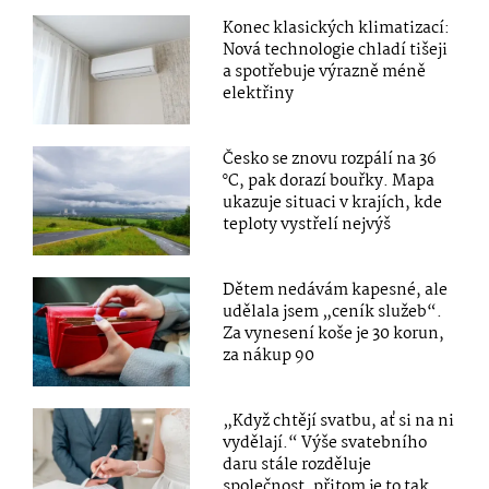
Konec klasických klimatizací:
Nová technologie chladí tišeji
a spotřebuje výrazně méně
elektřiny
Česko se znovu rozpálí na 36
°C, pak dorazí bouřky. Mapa
ukazuje situaci v krajích, kde
teploty vystřelí nejvýš
Dětem nedávám kapesné, ale
udělala jsem „ceník služeb“.
Za vynesení koše je 30 korun,
za nákup 90
„Když chtějí svatbu, ať si na ni
vydělají.“ Výše svatebního
daru stále rozděluje
společnost, přitom je to tak