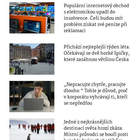
Populární internetový obchod
s elektronikou upadl do
insolvence. Češi budou mít
problém získat své peníze při
reklamaci
Přichází nejteplejší týden léta:
Očekávají se dvě horké špičky,
které zasáhnou většinu Česka
„Nepracujte chytře, pracujte
dlouho.“ Tohle je důvod, proč
v korporátu vyhrávají ti, kteří
se nepředřou
Jedné z nejkrásnějších
destinací světa hrozí zkáza.
Místní průvodci se bouří proti