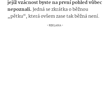
jejíž vzácnost byste na první pohled vůbec
nepoznali.
Jedná se zkrátka o běžnou
„pětku“, která ovšem zase tak běžná není.