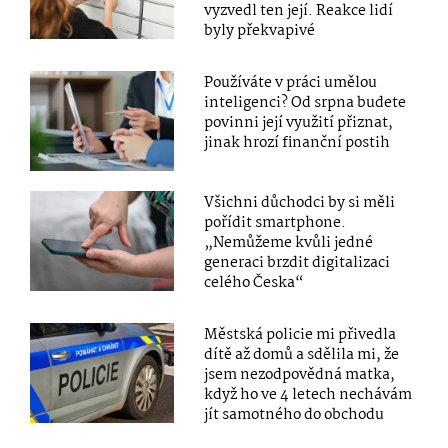
vyzvedl ten její. Reakce lidí
byly překvapivé
Používáte v práci umělou
inteligenci? Od srpna budete
povinni její využití přiznat,
jinak hrozí finanční postih
Všichni důchodci by si měli
pořídit smartphone.
„Nemůžeme kvůli jedné
generaci brzdit digitalizaci
celého Česka“
Městská policie mi přivedla
dítě až domů a sdělila mi, že
jsem nezodpovědná matka,
když ho ve 4 letech nechávám
jít samotného do obchodu