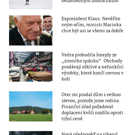
bezohledným zbohatlíkům
Exprezident Klaus: Nevěřím
svým očím, ministr Macinka
chce být asi se všemi za dobře
Vedra probudila šmejdy ze
„zimního spánku“. Obchody
prodávají ošklivé a nefunkční
výrobky, které končí rovnou v
koši
Otec mi prodal dům s velkou
slevou, protože jsme rodina.
Finanční úřad požadoval
doplacení kvůli rozdílu oproti
tržní ceně
Nová předpověď na víkend