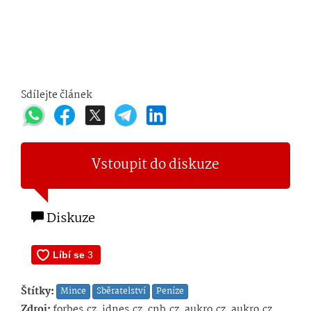
Sdílejte článek
Vstoupit do diskuze
Diskuze
Štítky:
Mince
Sběratelství
Peníze
Zdroj:
forbes.cz, idnes.cz, cnb.cz, aukro.cz, aukro.cz,