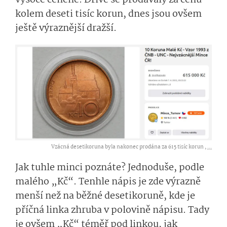
kolem deseti tisíc korun, dnes jsou ovšem
ještě výraznější dražší.
Vzácná desetikoruna byla nakonec prodána za 615 tisíc korun ,
...
Jak tuhle minci poznáte? Jednoduše, podle
malého „Kč“. Tenhle nápis je zde výrazně
menší než na běžné desetikoruně, kde je
příčná linka zhruba v polovině nápisu. Tady
je ovšem „Kč“ téměř pod linkou, jak