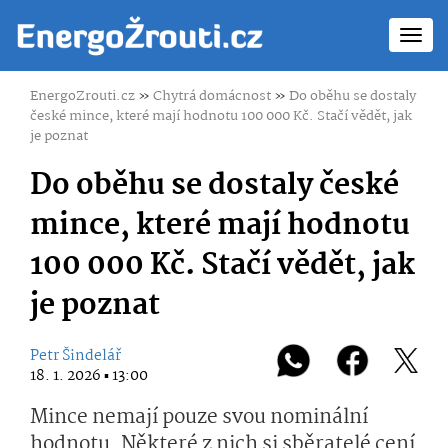
Toggl
navig
EnergoZrouti.cz
»
Chytrá domácnost
»
Do oběhu se dostaly
české mince, které mají hodnotu 100 000 Kč. Stačí vědět, jak
je poznat
Do oběhu se dostaly české
mince, které mají hodnotu
100 000 Kč. Stačí vědět, jak
je poznat
Petr Šindelář
18. 1. 2026 ▪ 13:00
Mince nemají pouze svou nominální
hodnotu. Některé z nich si sběratelé cení