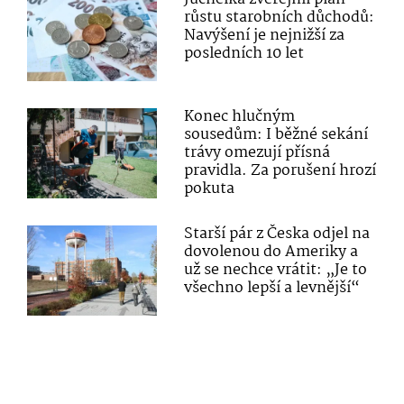
růstu starobních důchodů:
Navýšení je nejnižší za
posledních 10 let
Konec hlučným
sousedům: I běžné sekání
trávy omezují přísná
pravidla. Za porušení hrozí
pokuta
Starší pár z Česka odjel na
dovolenou do Ameriky a
už se nechce vrátit: „Je to
všechno lepší a levnější“