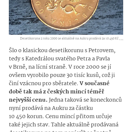
Desetikoruna z roku 2000 se aktuálně na Aukru prodává za 10 450 Kč ,
...
Šlo o klasickou desetikorunu s Petrovem,
tedy s Katedrálou svatého Petra a Pavla
v Brně, na lícní straně. V roce 2000 se jí
ovšem vyrobilo pouze 30 tisíc kusů, což ji
činí vzácnou pro sběratele.
V současné
době tak má z českých mincí téměř
nejvyšší cenu.
Jedna taková se koneckonců
nyní prodává na Aukru za částku
10 450 korun. Cenu mincí přitom určuje
také jejich stav. Tahle aktuálně prodávaná