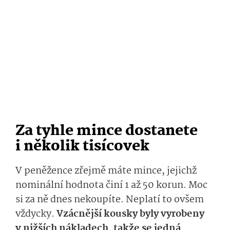
Za tyhle mince dostanete
i několik tisícovek
V peněžence zřejmě máte mince, jejichž
nominální hodnota činí 1 až 50 korun. Moc
si za ně dnes nekoupíte. Neplatí to ovšem
vždycky.
Vzácnější kousky byly vyrobeny
v nižších nákladech, takže se jedná