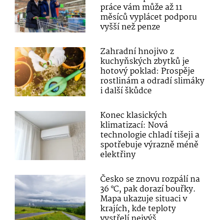
práce vám může až 11
měsíců vyplácet podporu
vyšší než penze
Zahradní hnojivo z
kuchyňských zbytků je
hotový poklad: Prospěje
rostlinám a odradí slimáky
i další škůdce
Konec klasických
klimatizací: Nová
technologie chladí tišeji a
spotřebuje výrazně méně
elektřiny
Česko se znovu rozpálí na
36 °C, pak dorazí bouřky.
Mapa ukazuje situaci v
krajích, kde teploty
vystřelí nejvýš