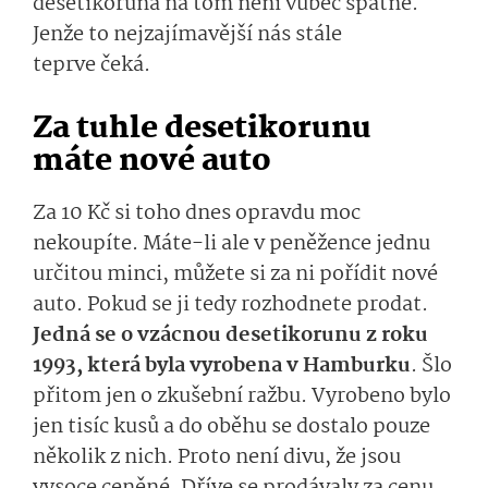
desetikoruna na tom není vůbec špatně.
Jenže to nejzajímavější nás stále
teprve čeká.
Za tuhle desetikorunu
máte nové auto
Za 10 Kč si toho dnes opravdu moc
nekoupíte. Máte-li ale v peněžence jednu
určitou minci, můžete si za ni pořídit nové
auto. Pokud se ji tedy rozhodnete prodat.
Jedná se o vzácnou desetikorunu z roku
1993, která byla vyrobena v Hamburku
. Šlo
přitom jen o zkušební ražbu. Vyrobeno bylo
jen tisíc kusů a do oběhu se dostalo pouze
několik z nich. Proto není divu, že jsou
vysoce ceněné. Dříve se prodávaly za cenu