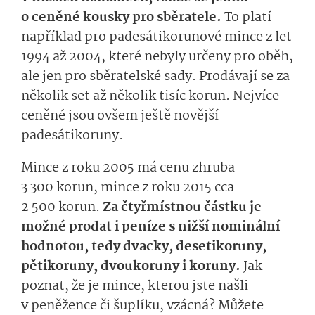
o ceněné kousky pro sběratele.
To platí
například pro padesátikorunové mince z let
1994 až 2004, které nebyly určeny pro oběh,
ale jen pro sběratelské sady. Prodávají se za
několik set až několik tisíc korun. Nejvíce
ceněné jsou ovšem ještě novější
padesátikoruny.
Mince z roku 2005 má cenu zhruba
3 300 korun, mince z roku 2015 cca
2 500 korun.
Za čtyřmístnou částku je
možné prodat i peníze s nižší nominální
hodnotou, tedy dvacky, desetikoruny,
pětikoruny, dvoukoruny i koruny.
Jak
poznat, že je mince, kterou jste našli
v peněžence či šuplíku, vzácná? Můžete