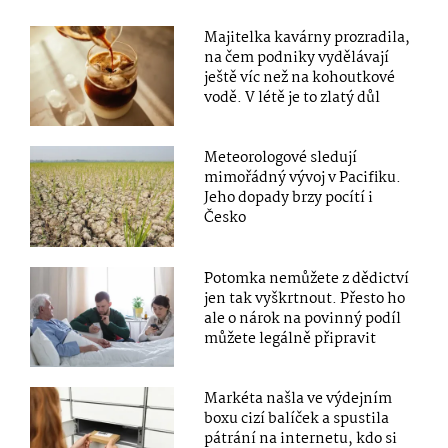
Majitelka kavárny prozradila,
na čem podniky vydělávají
ještě víc než na kohoutkové
vodě. V létě je to zlatý důl
Meteorologové sledují
mimořádný vývoj v Pacifiku.
Jeho dopady brzy pocítí i
Česko
Potomka nemůžete z dědictví
jen tak vyškrtnout. Přesto ho
ale o nárok na povinný podíl
můžete legálně připravit
Markéta našla ve výdejním
boxu cizí balíček a spustila
pátrání na internetu, kdo si