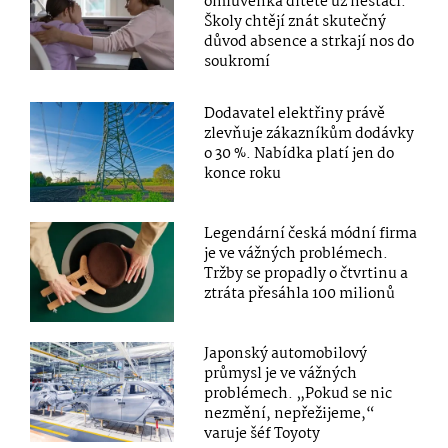
omluvenka dítěte už nestačí.
Školy chtějí znát skutečný
důvod absence a strkají nos do
soukromí
Dodavatel elektřiny právě
zlevňuje zákazníkům dodávky
o 30 %. Nabídka platí jen do
konce roku
Legendární česká módní firma
je ve vážných problémech.
Tržby se propadly o čtvrtinu a
ztráta přesáhla 100 milionů
Japonský automobilový
průmysl je ve vážných
problémech. „Pokud se nic
nezmění, nepřežijeme,“
varuje šéf Toyoty