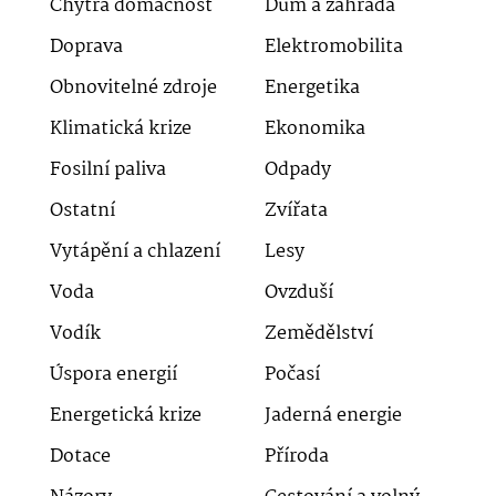
Chytrá domácnost
Dům a zahrada
Doprava
Elektromobilita
Obnovitelné zdroje
Energetika
Klimatická krize
Ekonomika
Fosilní paliva
Odpady
Ostatní
Zvířata
Vytápění a chlazení
Lesy
Voda
Ovzduší
Vodík
Zemědělství
Úspora energií
Počasí
Energetická krize
Jaderná energie
Dotace
Příroda