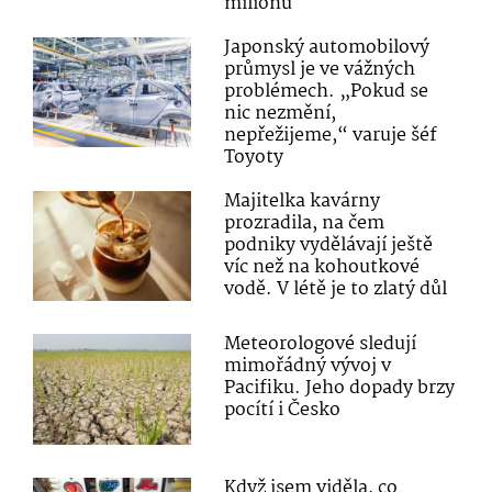
milionů
Japonský automobilový
průmysl je ve vážných
problémech. „Pokud se
nic nezmění,
nepřežijeme,“ varuje šéf
Toyoty
Majitelka kavárny
prozradila, na čem
podniky vydělávají ještě
víc než na kohoutkové
vodě. V létě je to zlatý důl
Meteorologové sledují
mimořádný vývoj v
Pacifiku. Jeho dopady brzy
pocítí i Česko
Když jsem viděla, co