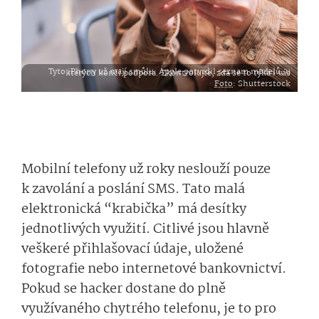
Tyto iPhony už mají smůlu: Apple potvrdil seznam modelů, u kterých končí podpora. Zkontrolujte, zda se to týká i vás
Foto
: Shutterstock
Mobilní telefony už roky neslouží pouze
k zavolání a poslání SMS. Tato malá
elektronická “krabička” má desítky
jednotlivých využití. Citlivé jsou hlavně
veškeré přihlašovací údaje, uložené
fotografie nebo internetové bankovnictví.
Pokud se hacker dostane do plně
využívaného chytrého telefonu, je to pro