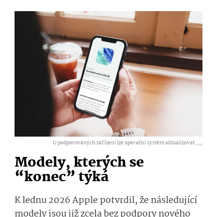
U podporovaných zařízení lze operační systém aktualizovat ,
...
Modely, kterých se
“konec” týká
K lednu 2026 Apple potvrdil, že následující
modely jsou již zcela bez podpory nového