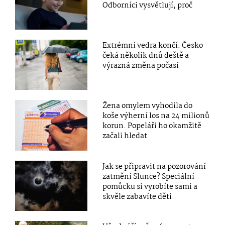
Odborníci vysvětlují, proč
Extrémní vedra končí. Česko
čeká několik dnů deště a
výrazná změna počasí
Žena omylem vyhodila do
koše výherní los na 24 milionů
korun. Popeláři ho okamžitě
začali hledat
Jak se připravit na pozorování
zatmění Slunce? Speciální
pomůcku si vyrobíte sami a
skvěle zabavíte děti