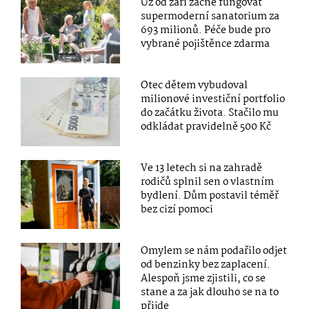
Už od září začne fungovat
supermoderní sanatorium za
693 milionů. Péče bude pro
vybrané pojištěnce zdarma
Otec dětem vybudoval
milionové investiční portfolio
do začátku života. Stačilo mu
odkládat pravidelně 500 Kč
Ve 13 letech si na zahradě
rodičů splnil sen o vlastním
bydlení. Dům postavil téměř
bez cizí pomoci
Omylem se nám podařilo odjet
od benzinky bez zaplacení.
Alespoň jsme zjistili, co se
stane a za jak dlouho se na to
přijde