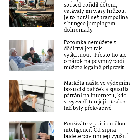
soused pořídil dětem,
vstávaly mi vlasy hrůzou.
Je to horší než trampolína
s bungee jumpingem
dohromady
Potomka nemůžete z
dědictví jen tak
vyškrtnout. Přesto ho ale
o nárok na povinný podíl
můžete legálně připravit
Markéta našla ve výdejním
boxu cizí balíček a spustila
pátrání na internetu, kdo
si vyzvedl ten její. Reakce
lidí byly překvapivé
Používáte v práci umělou
inteligenci? Od srpna
budete povinni její využití