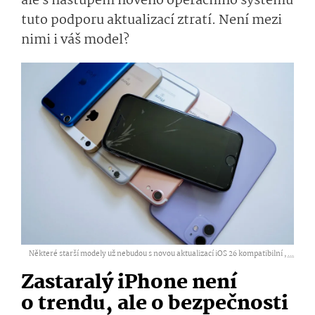
ale s nástupem nového operačního systému
tuto podporu aktualizací ztratí. Není mezi
nimi i váš model?
Některé starší modely už nebudou s novou aktualizací iOS 26 kompatibilní ,
...
Zastaralý iPhone není
o trendu, ale o bezpečnosti