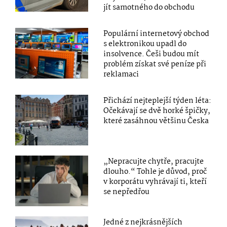
jít samotného do obchodu
Populární internetový obchod
s elektronikou upadl do
insolvence. Češi budou mít
problém získat své peníze při
reklamaci
Přichází nejteplejší týden léta:
Očekávají se dvě horké špičky,
které zasáhnou většinu Česka
„Nepracujte chytře, pracujte
dlouho.“ Tohle je důvod, proč
v korporátu vyhrávají ti, kteří
se nepředřou
Jedné z nejkrásnějších