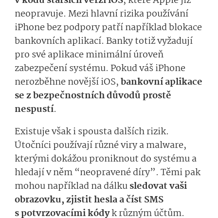
v kódu starších verzí iOS
, které Apple již
neopravuje. Mezi hlavní rizika používání
iPhone bez podpory patří například blokace
bankovních aplikací. Banky totiž vyžadují
pro své aplikace minimální úroveň
zabezpečení systému. Pokud váš iPhone
nerozběhne novější iOS,
bankovní aplikace
se z bezpečnostních důvodů prostě
nespustí
.
Existuje však i spousta dalších rizik.
Útočníci používají různé viry a malware,
kterými dokážou proniknout do systému a
hledají v něm “neopravené díry”. Těmi pak
mohou například na dálku
sledovat vaši
obrazovku, zjistit hesla a číst SMS
s potvrzovacími kódy
k různým účtům.