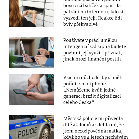
boxu cizí balíček a spustila
pátrání na internetu, kdo si
vyzvedl ten její. Reakce lidí
byly překvapivé
Používáte v práci umělou
inteligenci? Od srpna budete
povinni její využití přiznat,
jinak hrozí finanční postih
Všichni důchodci by si měli
pořídit smartphone.
„Nemůžeme kvůli jedné
generaci brzdit digitalizaci
celého Česka“
Městská policie mi přivedla
dítě až domů a sdělila mi, že
jsem nezodpovědná matka,
když ho ve 4 letech nechávám