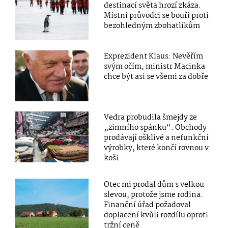
destinací světa hrozí zkáza.
Místní průvodci se bouří proti
bezohledným zbohatlíkům
Exprezident Klaus: Nevěřím
svým očím, ministr Macinka
chce být asi se všemi za dobře
Vedra probudila šmejdy ze
„zimního spánku“. Obchody
prodávají ošklivé a nefunkční
výrobky, které končí rovnou v
koši
Otec mi prodal dům s velkou
slevou, protože jsme rodina.
Finanční úřad požadoval
doplacení kvůli rozdílu oproti
tržní ceně