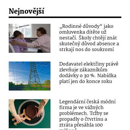
Nejnovější
„Rodinné důvody“ jako
omluvenka dítěte už
nestačí. Školy chtějí znát
skutečný důvod absence a
strkají nos do soukromí
Dodavatel elektřiny právě
zlevňuje zákazníkům
dodávky o 30 %. Nabídka
platí jen do konce roku
Legendární česká módní
firma je ve vážných
problémech. Tržby se
propadly o čtvrtinu a
ztráta přesáhla 100