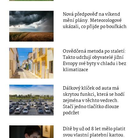
Nová předpověď na víkend
mění plány. Meteorologové
ukázali, co přijde po bouřkách
Osvědčená metoda po staletí:
Takto udržují obyvatelé jižní
Evropy své byty v chladu i bez
klimatizace
Dálkový klíček od auta má
skrytou funkci, která se hodí
zejména v těchto vedrech.
Stačí jedno tlačítko dlouze
podržet
Dítě by už od 8 let mělo platit
svou vlastní platební kartou.