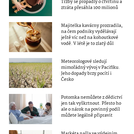
Tržby se propadly o čtvrtinu a
ztráta přesáhla 100 milionů
Majitelka kavárny prozradila,
na čem podniky vydělávají
ještě víc než na kohoutkové
vodě. V létě je to zlatý důl
Meteorologové sledují
mimořádný vývoj v Pacifiku.
Jeho dopady brzy pocítí i
Česko
Potomka nemůžete z dědictví
jen tak vyškrtnout. Přesto ho
ale o nárok na povinný podíl
můžete legálně připravit
Markéta našla ve výdejním