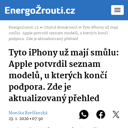
Toggl
navig
EnergoZrouti.cz
»
Chytrá domácnost
»
Tyto iPhony už mají
smůlu: Apple potvrdil seznam modelů, u kterých končí
podpora. Zde je aktualizovaný přehled
Tyto iPhony už mají smůlu:
Apple potvrdil seznam
modelů, u kterých končí
podpora. Zde je
aktualizovaný přehled
Monika Brešťanská
23. 1. 2026 ▪ 07:50